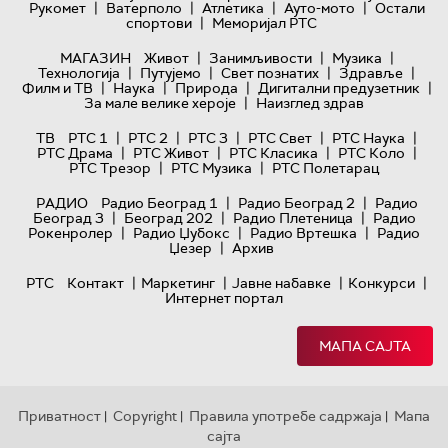
|
|
|
|
Рукомет
Ватерполо
Атлетика
Ауто-мото
Остали
|
спортови
Меморијал РТС
|
|
|
МАГАЗИН
Живот
Занимљивости
Музика
|
|
|
|
Технологијa
Путујемо
Свет познатих
Здравље
|
|
|
|
Филм и ТВ
Наука
Природа
Дигитални предузетник
|
За мале велике хероје
Наизглед здрав
|
|
|
|
|
ТВ
РТС 1
РТС 2
РТС 3
РТС Свет
РТС Наука
|
|
|
|
РТС Драма
РТС Живот
РТС Класика
РТС Коло
|
|
РТС Трезор
РТС Музика
РТС Полетарац
|
|
РАДИО
Радио Београд 1
Радио Београд 2
Радио
|
|
|
Београд 3
Београд 202
Радио Плетеница
Радио
|
|
|
Рокенролер
Радио Џубокс
Радио Вртешка
Радио
|
Џезер
Архив
|
|
|
|
РТС
Контакт
Маркетинг
Јавне набавке
Конкурси
Интернет портал
МАПА САЈТА
Приватност
Copyright
Правила употребе садржаја
Мапа
|
|
|
сајта