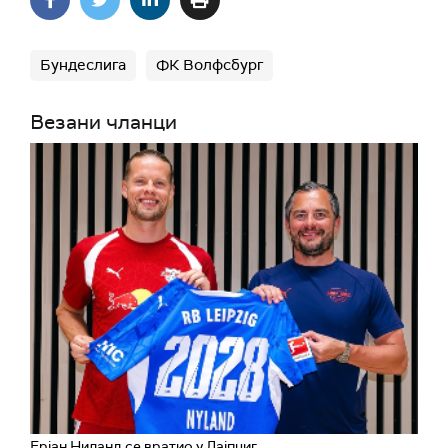
Бундеслига
ФК Волфсбург
Везани чланци
Ерјан Ниланд се вратио у Лајпциг