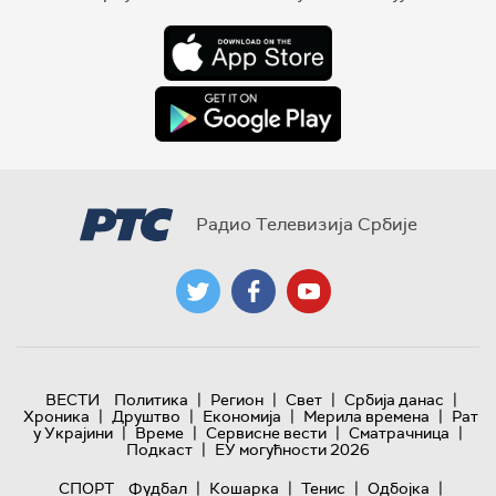
Радио Телевизија Србије
|
|
|
|
ВЕСТИ
Политика
Регион
Свет
Србија данас
|
|
|
|
Хроника
Друштво
Економија
Мерила времена
Рат
|
|
|
|
у Украјини
Време
Сервисне вести
Сматрачница
|
Подкаст
ЕУ могућности 2026
|
|
|
|
СПОРТ
Фудбал
Кошарка
Тенис
Одбојка