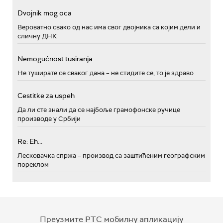
Dvojnik mog oca
Вероватно свако од нас има свог двојника са којим дели и
сличну ДНК
Nemogućnost tusiranja
Не туширате се сваког дана – не стидите се, то је здраво
Cestitke za uspeh
Да ли сте знали да се најбоље грамофонске ручице
производе у Србији
Re: Eh...
Лесковачка спржа – производ са заштићеним географским
пореклом
Преузмите РТС мобилну апликацију