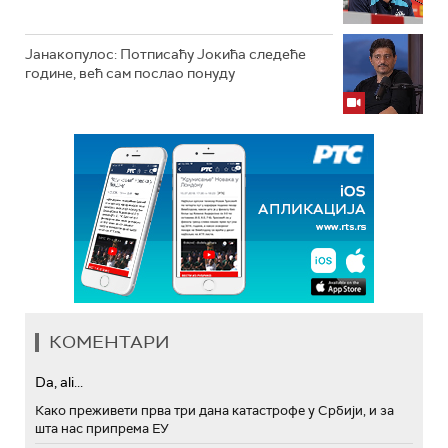
Јанакопулос: Потписаћу Јокића следеће
године, већ сам послао понуду
КОМЕНТАРИ
Da, ali...
Како преживети прва три дана катастрофе у Србији, и за
шта нас припрема ЕУ