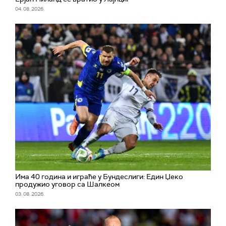
04. 08. 2026.
Има 40 година и играће у Бундеслиги: Един Џеко
продужио уговор са Шалкеом
03. 08. 2026.