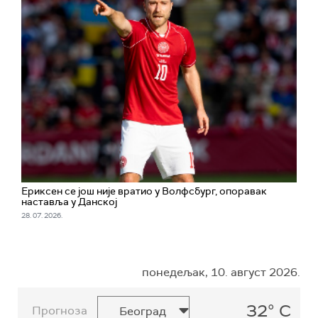
Ериксен се још није вратио у Волфсбург, опоравак
наставља у Данској
28. 07. 2026.
понедељак, 10. август 2026.
32° C
Прогноза