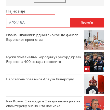
Најновије
Ивана Шпановић једним скоком до финала
Европског првенства
Руски пливач Иља Бородин уз рекорд првак
Европе на 400 метара мешовито
Барселона позајмила Арауха Ливерпулу
Ран Кожух: Знамо да је Звезда веома јака на
свом терену, знамо шта нас чека