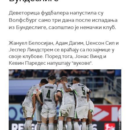
Деветорица фудбалера напустила су
Волфсбург само три дана после испадања
из Бундеслиге, саопштио је немачки клуб.
Жануел Белосијан, Адам Дагим, Џенсон Сил и
Јеспер Линдстрем се враћају са позајмице у
своје клубове. Поред тога, Јонас Винд и
Кевин Паредес напуштају "вукове".