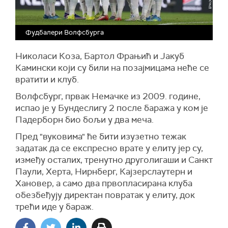
Фудбалери Волфсбурга
Николаси Коза, Бартол Фрањић и Јакуб
Камински који су били на позајмицама неће се
вратити и клуб.
Волфсбург, првак Немачке из 2009. године,
испао је у Бундеслигу 2 после баража у ком је
Падерборн био бољи у два меча.
Пред "вуковима" ће бити изузетно тежак
задатак да се експресно врате у елиту јер су,
између осталих, тренутно друголигаши и Санкт
Паули, Херта, Нирнберг, Кајзерслаутерн и
Хановер, а само два првопласирана клуба
обезбеђују директан повратак у елиту, док
трећи иде у бараж.