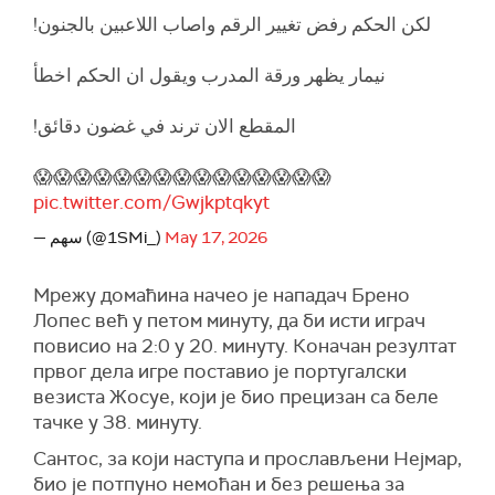
لكن الحكم رفض تغيير الرقم واصاب اللاعبين بالجنون!
نيمار يظهر ورقة المدرب ويقول ان الحكم اخطأ
المقطع الان ترند في غضون دقائق!
😱😱😱😱😱😱😱😱😱😱😱😱😱😱😱
pic.twitter.com/Gwjkptqkyt
— سهم (@1SMi_)
May 17, 2026
Мрежу домаћина начео је нападач Брено
Лопес већ у петом минуту, да би исти играч
повисио на 2:0 у 20. минуту. Коначан резултат
првог дела игре поставио је португалски
везиста Жосуе, који је био прецизан са беле
тачке у 38. минуту.
Сантос, за који наступа и прослављени Нејмар,
био је потпуно немоћан и без решења за