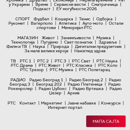
|
|
|
|
Хроника
Друштво
Економија
Мерила времена
Рат
|
|
|
|
у Украјини
Време
Сервисне вести
Сматрачница
|
Подкаст
ЕУ могућности 2026
|
|
|
|
СПОРТ
Фудбал
Кошарка
Тенис
Одбојка
|
|
|
|
Рукомет
Ватерполо
Атлетика
Ауто-мото
Остали
|
спортови
Меморијал РТС
|
|
|
МАГАЗИН
Живот
Занимљивости
Музика
|
|
|
|
Технологијa
Путујемо
Свет познатих
Здравље
|
|
|
|
Филм и ТВ
Наука
Природа
Дигитални предузетник
|
За мале велике хероје
Наизглед здрав
|
|
|
|
|
ТВ
РТС 1
РТС 2
РТС 3
РТС Свет
РТС Наука
|
|
|
|
РТС Драма
РТС Живот
РТС Класика
РТС Коло
|
|
РТС Трезор
РТС Музика
РТС Полетарац
|
|
РАДИО
Радио Београд 1
Радио Београд 2
Радио
|
|
|
Београд 3
Београд 202
Радио Плетеница
Радио
|
|
|
Рокенролер
Радио Џубокс
Радио Вртешка
Радио
|
Џезер
Архив
|
|
|
|
РТС
Контакт
Маркетинг
Јавне набавке
Конкурси
Интернет портал
МАПА САЈТА