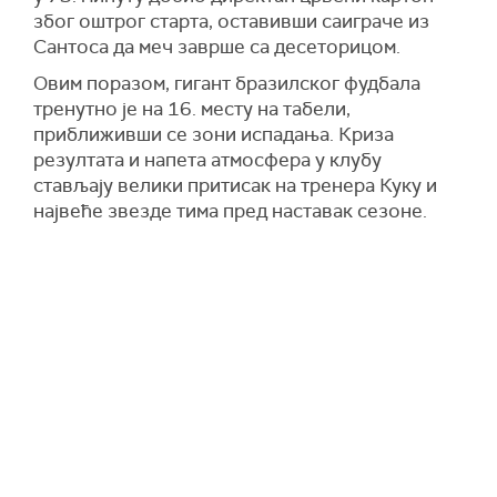
због оштрог старта, оставивши саиграче из
Сантоса да меч заврше са десеторицом.
Овим поразом, гигант бразилског фудбала
тренутно је на 16. месту на табели,
приближивши се зони испадања. Криза
резултата и напета атмосфера у клубу
стављају велики притисак на тренера Куку и
највеће звезде тима пред наставак сезоне.