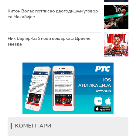
Китон Волас потписао двогодишњи уговор
са Макабијем
Ник Вајлер-Баб нови кошаркаш Црвене
звезде
КОМЕНТАРИ