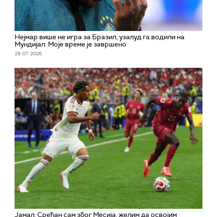
Нејмар више не игра за Бразил, узалуд га водили на
Мундијал: Моје време је завршено
29. 07. 2026.
Јамал: Срећан сам због Месија, желим да освојим