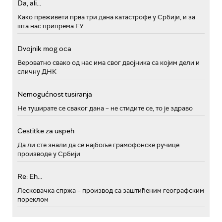
Da, ali...
Како преживети прва три дана катастрофе у Србији, и за
шта нас припрема ЕУ
Dvojnik mog oca
Вероватно свако од нас има свог двојника са којим дели и
сличну ДНК
Nemogućnost tusiranja
Не туширате се сваког дана – не стидите се, то је здраво
Cestitke za uspeh
Да ли сте знали да се најбоље грамофонске ручице
производе у Србији
Re: Eh...
Лесковачка спржа – производ са заштићеним географским
пореклом