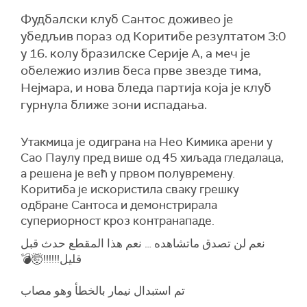
Фудбалски клуб Сантос доживео је
убедљив пораз од Коритибе резултатом 3:0
у 16. колу бразилске Серије А, а меч је
обележио излив беса прве звезде тима,
Нејмара, и нова бледа партија која је клуб
гурнула ближе зони испадања.
Утакмица је одиграна на Нео Кимика арени у
Сао Паулу пред више од 45 хиљада гледалаца,
а решена је већ у првом полувремену.
Коритиба је искористила сваку грешку
одбране Сантоса и демонстрирала
супериорност кроз контранападе.
نعم لن تصدق ماتشاهده … نعم هذا المقطع حدث قبل
قليل!!!!!!🤯💣
تم استبدال نيمار بالخطأ وهو مصاب