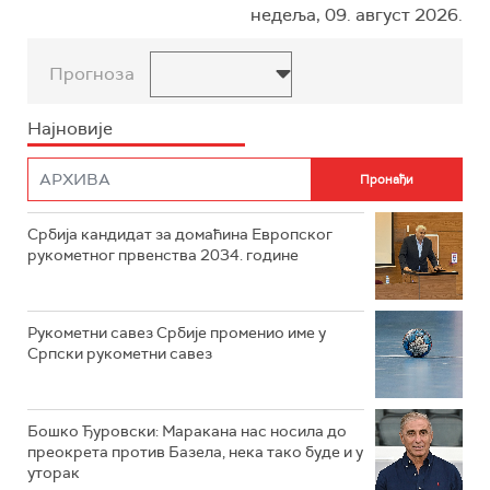
недеља, 09. август 2026.
Прогноза
Најновије
Србија кандидат за домаћина Европског
рукометног првенства 2034. године
Рукометни савез Србије променио име у
Српски рукометни савез
Бошко Ђуровски: Маракана нас носила до
преокрета против Базела, нека тако буде и у
уторак