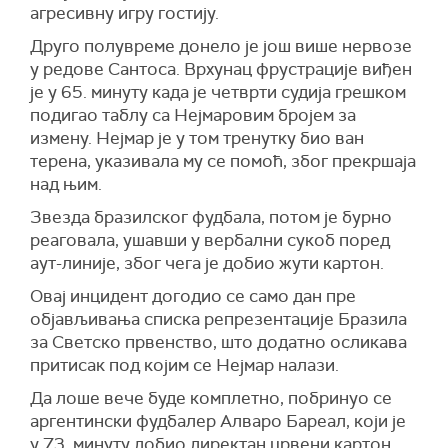
агресивну игру гостију.
Друго полувреме донело је још више нервозе
у редове Сантоса. Врхунац фрустрације виђен
је у 65. минуту када је четврти судија грешком
подигао таблу са Нејмаровим бројем за
измену. Нејмар је у том тренутку био ван
терена, указивала му се помоћ, због прекршаја
над њим.
Звезда бразилског фудбала, потом је бурно
реаговала, ушавши у вербални сукоб поред
аут-линије, због чега је добио жути картон.
Овај инцидент догодио се само дан пре
објављивања списка репрезентације Бразила
за Светско првенство, што додатно осликава
притисак под којим се Нејмар налази.
Да лоше вече буде комплетно, побринуо се
аргентински фудбалер Алваро Бареал, који је
у 73. минуту добио директан црвени картон