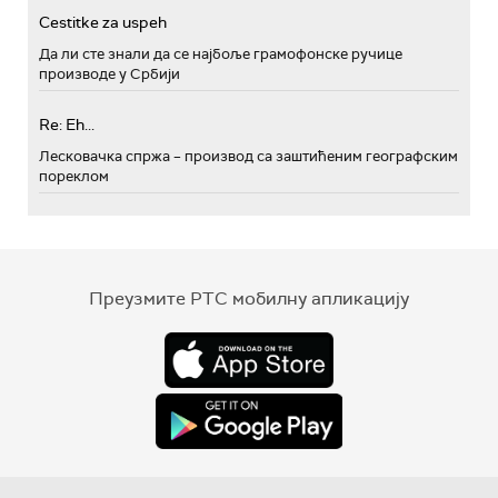
Cestitke za uspeh
Да ли сте знали да се најбоље грамофонске ручице
производе у Србији
Re: Eh...
Лесковачка спржа – производ са заштићеним географским
пореклом
Преузмите РТС мобилну апликацију