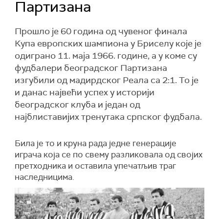
Партизана
Прошло је 60 година од чувеног финала
Купа европских шампиона у Бриселу које је
одиграно 11. маја 1966. године, а у коме су
фудбалери београдског Партизана
изгубили од мадирдског Реала са 2:1. То је
и данас највећи успех у историји
београдског клуба и један од
најблиставијих тренутака српског фудбала.
Била је то и круна рада једне генерације
играча која се по свему разликовала од својих
претходника и оставила упечатљив траг
наследницима.