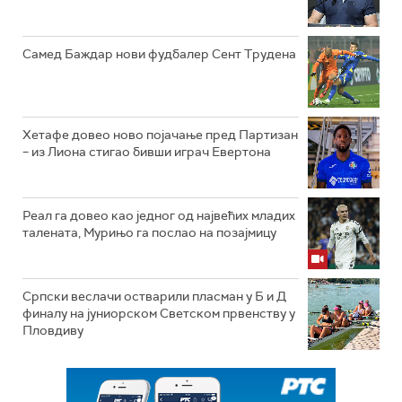
Самед Баждар нови фудбалер Сент Трудена
Хетафе довео ново појачање пред Партизан
– из Лиона стигао бивши играч Евертона
Реал га довео као једног од највећих младих
талената, Мурињо га послао на позајмицу
Српски веслачи остварили пласман у Б и Д
финалу на јуниорском Светском првенству у
Пловдиву