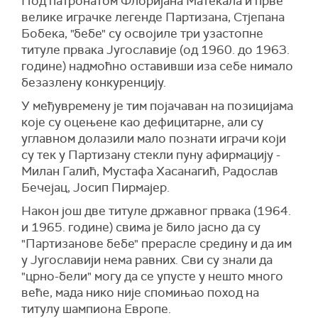
Под патронатом Флоријана Матекала и прве
велике играчке легенде Партизана, Стјепана
Бобека, "бебе" су освојиле три узастопне
титуле првака Југославије (од 1960. до 1963.
године) надмоћно оставивши иза себе нимало
безазлену конкуренцију.
У међувремену је тим појачаван на позицијама
које су оцењене као дефицитарне, али су
углавном долазили мало познати играчи који
су тек у Партизану стекли пуну афирмацију -
Милан Галић, Мустафа Хасанагић, Радослав
Бечејац, Јосип Пирмајер.
Након још две титуле државног првака (1964.
и 1965. године) свима је било јасно да су
"Партизанове бебе" прерасле средину и да им
у Југославији нема равних. Сви су знали да
"црно-бели" могу да се упусте у нешто много
веће, мада нико није спомињао поход на
титулу шампиона Европе.