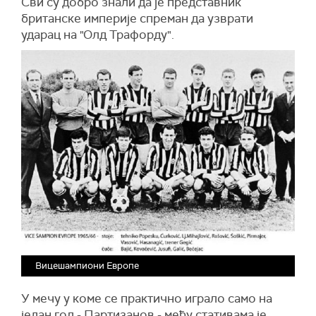
Сви су добро знали да је представник
британске империје спреман да узврати
ударац на "Олд Трафорду".
Вицешампиони Европе
У мечу у коме се практично играло само на
један гол - Партизанов - међу стативама је