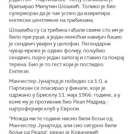
бриљирао Милутин Шошкић. Толико је био
супериоран да је чак успео да изиритира
енглеске џентлмене на трибинама.
Шошкића су са трибина гађали свиме сто им је
било при руци, а један немоћни навијач бацио
је сендвич увијен у целофан. Легендарни
чувар мреже је одвио фолију, пољубио
сендвич, појео један залогај и ставио га покрај
терена. Био је то гест који је постидео
Енглезе.
Манчестер Јунајтед је победио са 1:0, а
Партизан се пласирао у финале, које је
одржано у Бриселу 11. маја 1966. године, а у
коме му је противник био Реал Мадрид -
најтрофејнији клуб у Европи.
"Можда ми те године нисмо били бољи од
Манчестер Јунајтеда, али смо сигурно били
бољи од Реала", рекао је Ковачевић