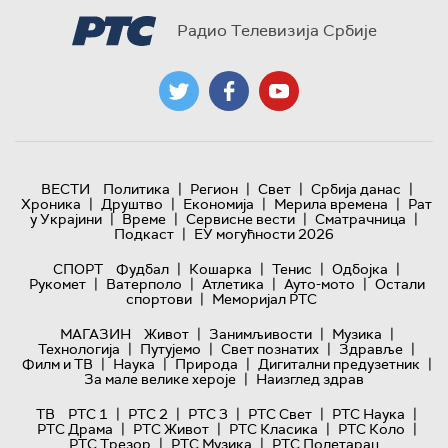
Радио Телевизија Србије
|
|
|
|
ВЕСТИ
Политика
Регион
Свет
Србија данас
|
|
|
|
Хроника
Друштво
Економија
Мерила времена
Рат
|
|
|
|
у Украјини
Време
Сервисне вести
Сматрачница
|
Подкаст
ЕУ могућности 2026
|
|
|
|
СПОРТ
Фудбал
Кошарка
Тенис
Одбојка
|
|
|
|
Рукомет
Ватерполо
Атлетика
Ауто-мото
Остали
|
спортови
Меморијал РТС
|
|
|
МАГАЗИН
Живот
Занимљивости
Музика
|
|
|
|
Технологијa
Путујемо
Свет познатих
Здравље
|
|
|
|
Филм и ТВ
Наука
Природа
Дигитални предузетник
|
За мале велике хероје
Наизглед здрав
|
|
|
|
|
ТВ
РТС 1
РТС 2
РТС 3
РТС Свет
РТС Наука
|
|
|
|
РТС Драма
РТС Живот
РТС Класика
РТС Коло
|
|
РТС Трезор
РТС Музика
РТС Полетарац