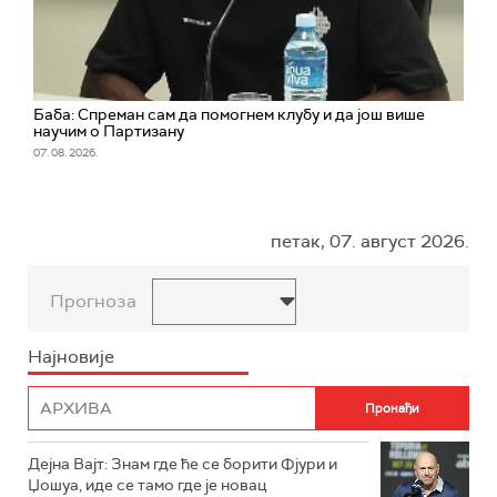
Баба: Спреман сам да помогнем клубу и да још више
научим о Партизану
07. 08. 2026.
петак, 07. август 2026.
Прогноза
Најновије
Дејна Вајт: Знам где ће се борити Фјури и
Џошуа, иде се тамо где је новац