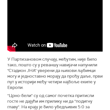
У Партизановом случају, међутим, није било
тако, пошто су у реваншу навијачи напунили
"Стадион ЈНА" уверени да њихови љубимци
могу и једноставно морају да прођу даље, први
пут у историји међу четири најбоље екипе у
Европи.
"Црно-бели" су од самог почетка притисли
госте не дајући им прилику ни да "подигну
главу". На крају је било убедљивих 5:0 за