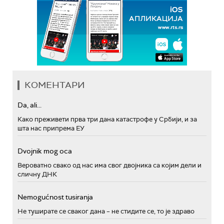
КОМЕНТАРИ
Da, ali...
Како преживети прва три дана катастрофе у Србији, и за
шта нас припрема ЕУ
Dvojnik mog oca
Вероватно свако од нас има свог двојника са којим дели и
сличну ДНК
Nemogućnost tusiranja
Не туширате се сваког дана – не стидите се, то је здраво