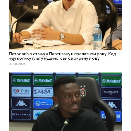
Петровић о стању у Партизану и прелазном року: Кад
чују колику плату нудимо, сви се окрену и оду
07. 08. 2026.