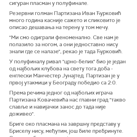
сигуран пласман у полуфинале.
Резервни голман Партизана Иван Ћурковић
много година касније сажето и сликовито је
описао дешавања на терену у том мечу.
"Ми смо одиграли феноменално. Све нам је
полазило за ногом, а они једноставно нису
знали где се налазе", рекао је тада Ћурковић.
У полуфиналу ривал "црно-белих" био је један
од најбољих клубова на свету тога доба -
енглески Манчестер Јунајтед. Партизан је у
првој утакмици у Београду победио са 2:0.
Према речима једног од најбољих играча
Партизана Ковачевића нас главни град "такво
славље и навијачки занос до тада није
доживео".
Бриге око пласмана на завршну представу у
Бриселу нису, међутим, још биле пребринуте.