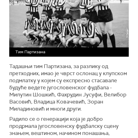
Тим Партизана
Тадашњи тим Партизана, за разлику од
претходних, имао је чврст ослонац у клупском
подмлатку у којем су експресно стасавале
будуће ведете југословенског фудбала -
Милутин Шошкић, Фахрудин Јусуфи, Велибор
Васовић, Владица Ковачевић, Зоран
Миладиновић и многи други.
Радило се о генерацији која је добро
продрмала југословенску фудбалску сцену
знањем, вештином, начином понашања,