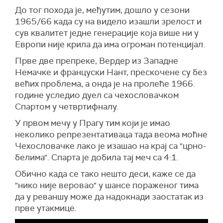
До тог похода је, међутим, дошло у сезони
1965/66 када су на видело изашли зрелост и
сув квалитет једне генерације која више ни у
Европи није крила да има огроман потенцијал.
Прве две препреке, Вердер из Западне
Немачке и француски Нант, прескочене су без
већих проблема, а онда је на пролеће 1966.
године уследио дуел са чехословачком
Спартом у четвртифналу.
У првом мечу у Прагу тим који је имао
неколико репрезентативаца тада веома моћне
Чехословачке лако је изашао на крај са "црно-
белима". Спарта је добила тај меч са 4:1.
Обично када се тако нешто деси, каже се да
"нико није веровао" у шансе пораженог тима
да у реваншу може да надокнади заостатак из
прве утакмице.