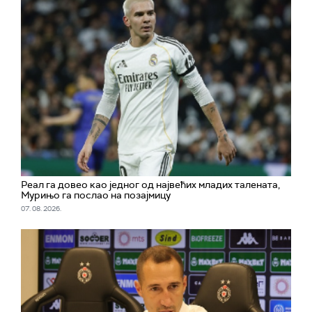
Реал га довео као једног од највећих младих талената,
Мурињо га послао на позајмицу
07. 08. 2026.