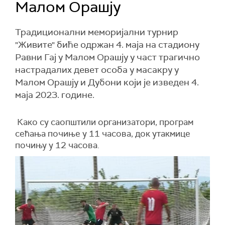
Малом Орашју
Традиционални меморијални турнир
"Живите" биће одржан 4. маја на стадиону
Равни Гај у Малом Орашју у част трагично
настрадалих девет особа у масакру у
Малом Орашју и Дубони који је изведен 4.
маја 2023. године.
Како су саопштили организатори, програм
сећања почиње у 11 часова, док утакмице
почињу у 12 часова.