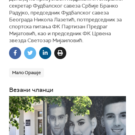
секретар Фудбалског савеза Србије Бранко
Радујко, председник Фудбалског савеза
Београда Никола Лазетић, потпредседник за
спортска питања ФК Партизан Предраг
Мијатовић, као и председник ФК Црвена
звезда Светозар Мијаиловић.
Мало Орашје
Везани чланци