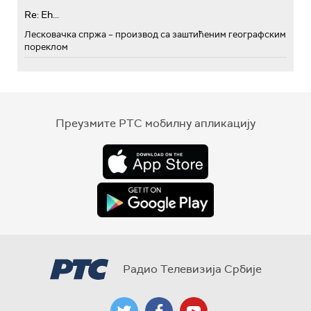
Re: Eh...
Лесковачка спржа – производ са заштићеним географским
пореклом
Преузмите РТС мобилну апликацију
Радио Телевизија Србије