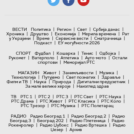
|
|
|
|
ВЕСТИ
Политика
Регион
Свет
Србија данас
|
|
|
|
Хроника
Друштво
Економија
Мерила времена
Рат
|
|
|
|
у Украјини
Време
Сервисне вести
Сматрачница
|
Подкаст
ЕУ могућности 2026
|
|
|
|
СПОРТ
Фудбал
Кошарка
Тенис
Одбојка
|
|
|
|
Рукомет
Ватерполо
Атлетика
Ауто-мото
Остали
|
спортови
Меморијал РТС
|
|
|
МАГАЗИН
Живот
Занимљивости
Музика
|
|
|
|
Технологијa
Путујемо
Свет познатих
Здравље
|
|
|
|
Филм и ТВ
Наука
Природа
Дигитални предузетник
|
За мале велике хероје
Наизглед здрав
|
|
|
|
|
ТВ
РТС 1
РТС 2
РТС 3
РТС Свет
РТС Наука
|
|
|
|
РТС Драма
РТС Живот
РТС Класика
РТС Коло
|
|
РТС Трезор
РТС Музика
РТС Полетарац
|
|
РАДИО
Радио Београд 1
Радио Београд 2
Радио
|
|
|
Београд 3
Београд 202
Радио Плетеница
Радио
|
|
|
Рокенролер
Радио Џубокс
Радио Вртешка
Радио
|
Џезер
Архив