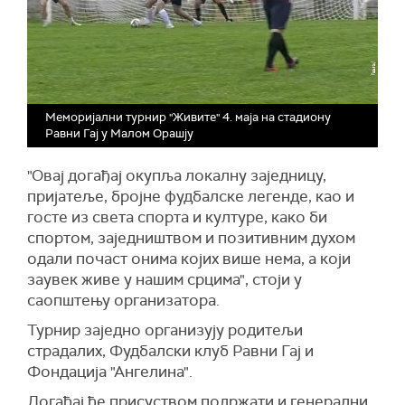
Меморијални турнир "Живите" 4. маја на стадиону
Равни Гај у Малом Орашју
"Овај догађај окупља локалну заједницу,
пријатеље, бројне фудбалске легенде, као и
госте из света спорта и културе, како би
спортом, заједништвом и позитивним духом
одали почаст онима којих више нема, а који
заувек живе у нашим срцима", стоји у
саопштењу организатора.
Турнир заједно организују родитељи
страдалих, Фудбалски клуб Равни Гај и
Фондација "Ангелина".
Догађај ће присуством подржати и генерални