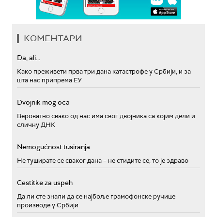
КОМЕНТАРИ
Da, ali...
Како преживети прва три дана катастрофе у Србији, и за
шта нас припрема ЕУ
Dvojnik mog oca
Вероватно свако од нас има свог двојника са којим дели и
сличну ДНК
Nemogućnost tusiranja
Не туширате се сваког дана – не стидите се, то је здраво
Cestitke za uspeh
Да ли сте знали да се најбоље грамофонске ручице
производе у Србији