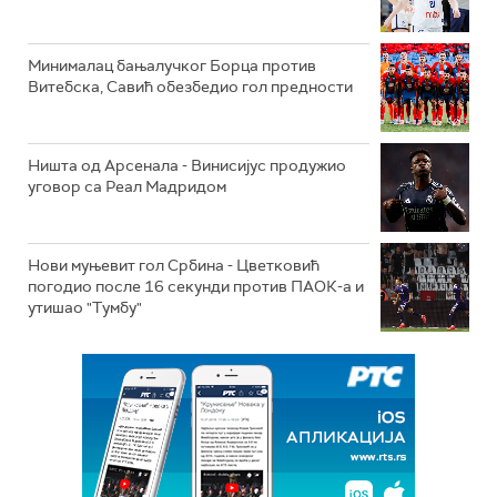
Минималац бањалучког Борца против
Витебска, Савић обезбедио гол предности
Ништа од Арсенала - Винисијус продужио
уговор са Реал Мадридом
Нови муњевит гол Србина - Цветковић
погодио после 16 секунди против ПАОК-а и
утишао "Тумбу"