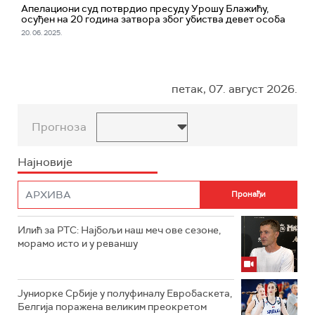
Апелациони суд потврдио пресуду Урошу Блажићу,
осуђен на 20 година затвора због убиства девет особа
20. 06. 2025.
петак, 07. август 2026.
Прогноза
Најновије
Илић за РТС: Најбољи наш меч ове сезоне,
морамо исто и у реваншу
Јуниорке Србије у полуфиналу Евробаскета,
Белгија поражена великим преокретом