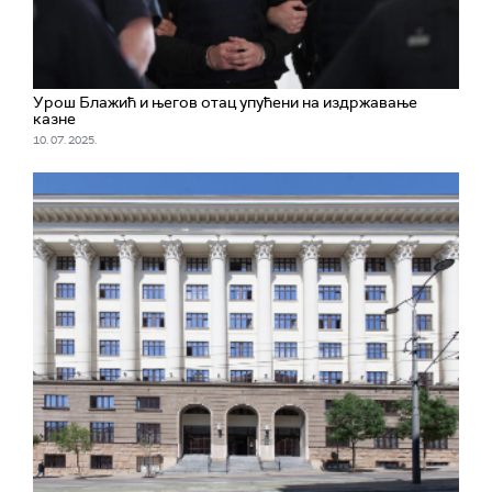
Урош Блажић и његов отац упућени на издржавање
казне
10. 07. 2025.