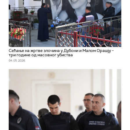
Сећање на жртве злочина у Дубони и Малом Орашју –
три године од масовног убиства
04. 05. 2026.