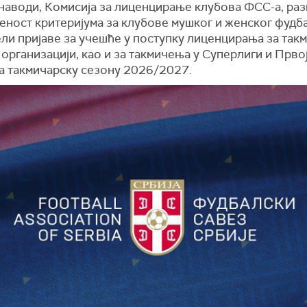
 наводи, Комисија за лиценцирање клубова ФСС-а, ра
еност критеријума за клубове мушког и женског фудба
ли пријаве за учешће у поступку лиценцирања за так
организацији, као и за такмичења у Суперлиги и Првој
за такмичарску сезону 2026/2027.