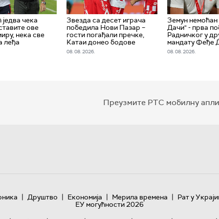
 једва чека
Звезда са десет играча
Земун немоћан 
ставите ове
победила Нови Пазар –
Дачи" - прва п
иру, нека све
гости погађали пречке,
Радничког у др
а леђа
Катаи донео бодове
мандату Феђе 
08. 08. 2026.
08. 08. 2026.
Преузмите РТС мобилну апли
|
|
|
|
оника
Друштво
Економија
Мерила времена
Рат у Украји
ЕУ могућности 2026