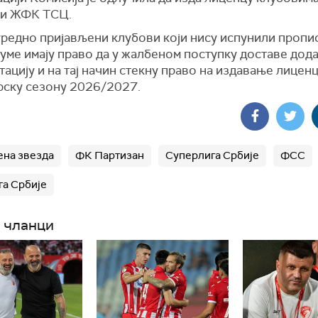
 и ЖФК ТСЦ.
уредно пријављени клубови који нису испунили пропи
уме имају право да у жалбеном поступку доставе дод
ацију и на тај начин стекну право на издавање лиценц
рску сезону 2026/2027.
на звезда
ФК Партизан
Суперлига Србије
ФСС
га Србије
 чланци