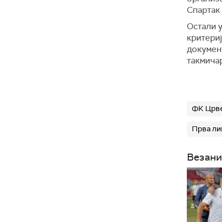
Спартак
Остали 
критериј
документ
такмича
ФК Црве
Прва ли
Везани