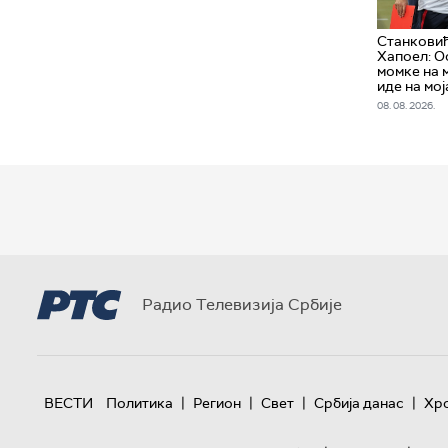
Станковић
Хапоел: О
момке на м
иде на мој
08. 08. 2026.
Радио Телевизија Србије
|
|
|
|
ВЕСТИ
Политика
Регион
Свет
Србија данас
Хр