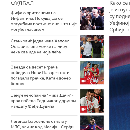
ФУДБАЛ
Како се
је испуњ
Фифа о притисцима на
су подне
Инфантина: Покушај да се
Уефиној 
оптужбама постигне оно што није
Србије 
могуће гласањем
Станковић једва чека Хапоел:
Оставите ове момке на миру,
нека све иде на моја леђа
Звезда са десет играча
победила Нови Пазар – гости
погађали пречке, Катаи донео
бодове
Земун немоћан на "Чика Дачи" -
прва победа Радничког у другом
мандату Феђе Дудића
Легенда Барселоне стигла у
МЛС, али не код Месија – Серђи