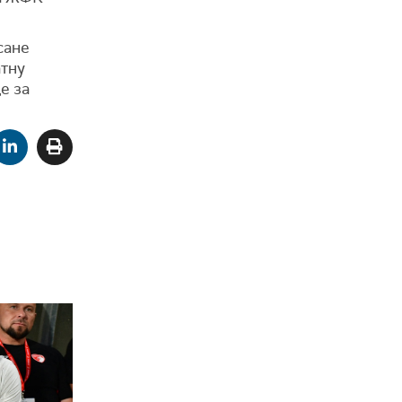
сане
атну
е за