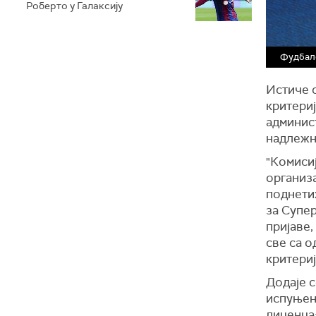
Роберто у Галаксију
Фудбалс
Истиче с
критери
админист
надлежни
"Комисиј
организ
поднети
за Супер
пријаве,
све са 
критериј
Додаје с
испуњено
лиценца