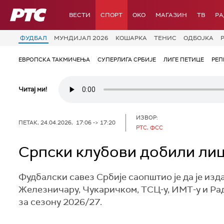
РТС
ВЕСТИ
СПОРТ
OKO
МАГАЗИН
ТВ
Р
ФУДБАЛ
МУНДИЈАЛ 2026
КОШАРКА
ТЕНИС
ОДБОЈКА
ЕВРОПСКА ТАКМИЧЕЊА
СУПЕРЛИГА СРБИЈЕ
ЛИГЕ ПЕТИЦЕ
РЕП
Читај ми!
ИЗВОР:
ПЕТАК, 24.04.2026, 17:06 -> 17:20
РТС, ФСС
Српски клубови добили ли
Фудбалски савез Србије саопштио је да је изд
Железничару, Чукаричком, ТСЦ-у, ИМТ-у и Ра
за сезону 2026/27.