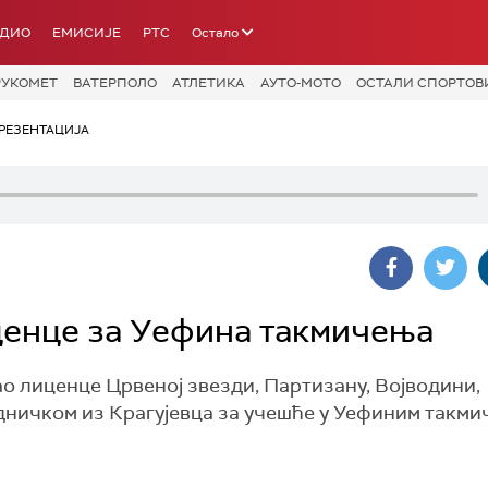
АДИО
ЕМИСИЈЕ
РТС
Остало
РУКОМЕТ
ВАТЕРПОЛО
АТЛЕТИКА
АУТО-МОТО
ОСТАЛИ СПОРТОВ
РЕЗЕНТАЦИЈА
ценце за Уефина такмичења
ао лиценце Црвеној звезди, Партизану, Војводини,
дничком из Крагујевца за учешће у Уефиним такм