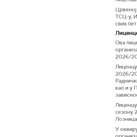
Црвеној
ТСЦ-у, И
свих пе
Лиценце
Ова лиц
организа
2026/202
Лиценцу
2026/20
Радничк
као и у 
зависнос
Лиценцу
сезону 
Лозница
У оквир
организ