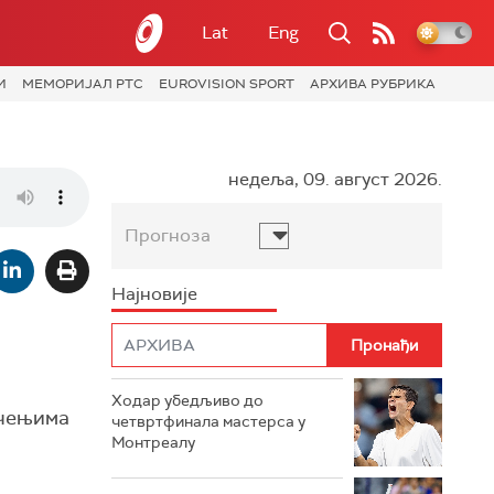
Lat
Eng
И
МЕМОРИЈАЛ РТС
EUROVISION SPORT
АРХИВА РУБРИКА
недеља, 09. август 2026.
Прогноза
Најновије
Ходар убедљиво до
ичењима
четвртфинала мастерса у
Монтреалу