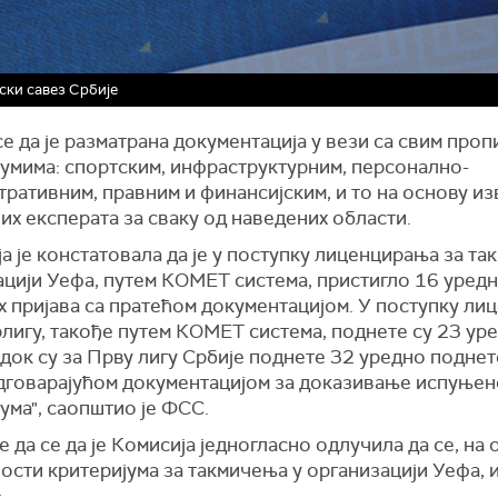
ки савез Србије
е да је разматрана документација у вези са свим про
јумима: спортским, инфраструктурним, персонално-
ративним, правним и финансијским, и то на основу из
х експерата за сваку од наведених области.
а је констатовала да је у поступку лиценцирања за та
ацији Уефа, путем КОМЕТ система, пристигло 16 уред
х пријава са пратећом документацијом. У поступку л
лигу, такође путем КОМЕТ система, поднете су 23 ур
 док су за Прву лигу Србије поднете 32 уредно поднет
одговарајућом документацијом за доказивање испуњен
ума", саопштио је ФСС.
е да се да је Комисија једногласно одлучила да се, на
сти критеријума за такмичења у организацији Уефа, 
: