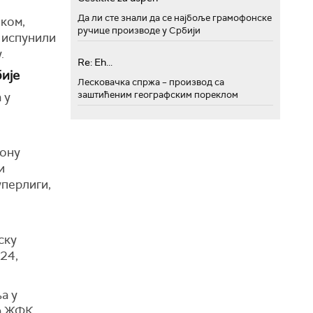
Да ли сте знали да се најбоље грамофонске
чком,
ручице производе у Србији
и испунили
.
Re: Eh...
бије
Лесковачка спржа – производ са
заштићеним географским пореклом
 у
зону
и
уперлиги,
ску
24,
а у
ма ЖФК