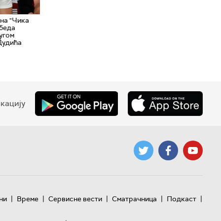
на "Чика
обеда
угом
Дудића
кацију
|
|
|
|
|
ни
Време
Сервисне вести
Сматрачница
Подкаст