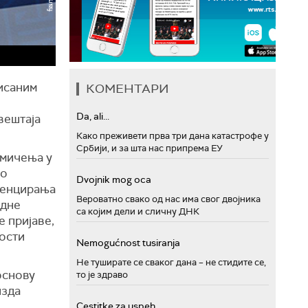
писаним
КОМЕНТАРИ
Da, ali...
вештаја
Како преживети прва три дана катастрофе у
Србији, и за шта нас припрема ЕУ
кмичења у
но
Dvojnik mog oca
иценцирања
Вероватно свако од нас има свог двојника
едне
са којим дели и сличну ДНК
е пријаве,
ости
Nemogućnost tusiranja
Не туширате се сваког дана – не стидите се,
 основу
то је здраво
изда
Cestitke za uspeh