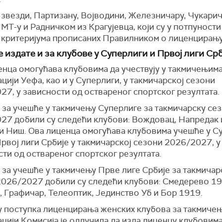
 звезди, Партизану, Војводини, Железничару, Чукари
МТ-у и Радничком из Крагујевца, који су у потпуност
т критеријума прописаних Правилником о лиценцирању
 издате и за клубове у Суперлиги и Првој лиги Ср
енца омогућава клубовима да учествују у такмичењима
цији Уефа, као и у Суперлиги, у такмичарској сезони
7, у зависности од оствареног спортског резултата.
 за учешће у такмичењу Суперлиге за такмичарску се
27 добили су следећи клубови: Вождовац, Напредак 
и Ниш. Ова лиценца омогућава клубовима учешће у С
Првој лиги Србије у такмичарској сезони 2026/2027, у
ти од оствареног спортског резултата.
 за учешће у такмичењу Прве лиге Србије за такмичар
2026/2027 добили су следећи клубови: Смедерево 19
, Графичар, Телеоптик, Јединство Уб и Бор 1919.
у поступка лиценцирања женских клубова за такмичењ
ацији Комисија је одлучила да изда лиценцу клубови