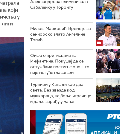
Александрова елиминисала
зматрала
Сабаленку у Торонту
ла који
мичења у
 лиги
Милош Марковић: Време је за
сениорско злато Ангелине
Топић
Фифа о притисцима на
Инфантина: Покушај да се
оптужбама постигне оно што
није могуће гласањем
Турнири у Канади као два
света: Без звезда код
мушкараца, најбоље играчице
и даље зарађују мање