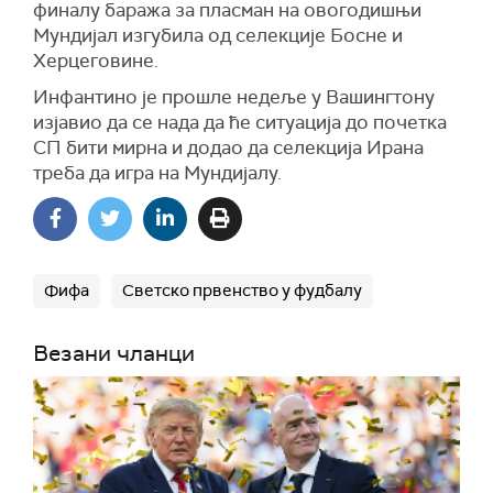
финалу баража за пласман на овогодишњи
Мундијал изгубила од селекције Босне и
Херцеговине.
Инфантино је прошле недеље у Вашингтону
изјавио да се нада да ће ситуација до почетка
СП бити мирна и додао да селекција Ирана
треба да игра на Мундијалу.
Фифа
Светско првенство у фудбалу
Везани чланци