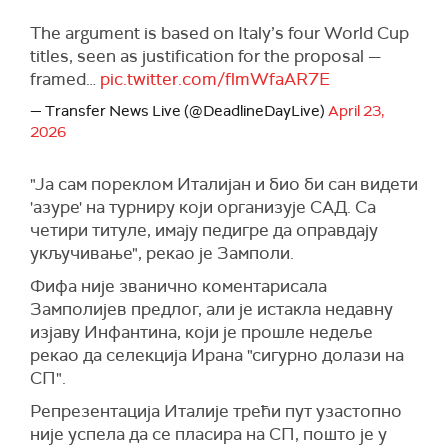
The argument is based on Italy’s four World Cup
titles, seen as justification for the proposal —
framed…
pic.twitter.com/flmWfaAR7E
— Transfer News Live (@DeadlineDayLive)
April 23,
2026
"Ја сам пореклом Италијан и био би сан видети
'азуре' на турниру који организује САД. Са
четири титуле, имају педигре да оправдају
укључивање", рекао је Замполи.
Фифа није званично коментарисала
Замполијев предлог, али је истакла недавну
изјаву Инфантина, који је прошле недеље
рекао да селекција Ирана "сигурно долази на
СП".
Репрезентација Италије трећи пут узастопно
није успела да се пласира на СП, пошто је у