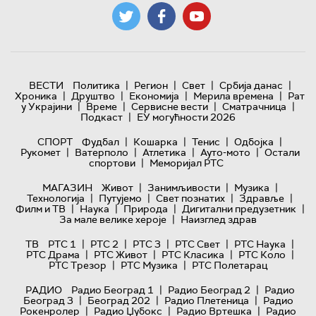
|
|
|
|
ВЕСТИ
Политика
Регион
Свет
Србија данас
|
|
|
|
Хроника
Друштво
Економија
Мерила времена
Рат
|
|
|
|
у Украјини
Време
Сервисне вести
Сматрачница
|
Подкаст
ЕУ могућности 2026
|
|
|
|
СПОРТ
Фудбал
Кошарка
Тенис
Одбојка
|
|
|
|
Рукомет
Ватерполо
Атлетика
Ауто-мото
Остали
|
спортови
Меморијал РТС
|
|
|
МАГАЗИН
Живот
Занимљивости
Музика
|
|
|
|
Технологијa
Путујемо
Свет познатих
Здравље
|
|
|
|
Филм и ТВ
Наука
Природа
Дигитални предузетник
|
За мале велике хероје
Наизглед здрав
|
|
|
|
|
ТВ
РТС 1
РТС 2
РТС 3
РТС Свет
РТС Наука
|
|
|
|
РТС Драма
РТС Живот
РТС Класика
РТС Коло
|
|
РТС Трезор
РТС Музика
РТС Полетарац
|
|
РАДИО
Радио Београд 1
Радио Београд 2
Радио
|
|
|
Београд 3
Београд 202
Радио Плетеница
Радио
|
|
|
Рокенролер
Радио Џубокс
Радио Вртешка
Радио