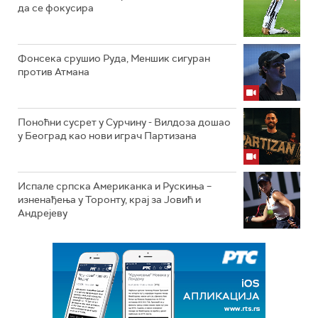
да се фокусира
Фонсека срушио Руда, Меншик сигуран
против Атмана
Поноћни сусрет у Сурчину - Вилдоза дошао
у Београд као нови играч Партизана
Испале српска Американка и Рускиња –
изненађења у Торонту, крај за Јовић и
Андрејеву