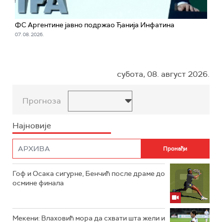
ФС Аргентине јавно подржао Ђанија Инфатина
07. 08. 2026.
субота, 08. август 2026.
Прогноза
Најновије
Гоф и Осака сигурне, Бенчић после драме до
осмине финала
Мекени: Влаховић мора да схвати шта жели и