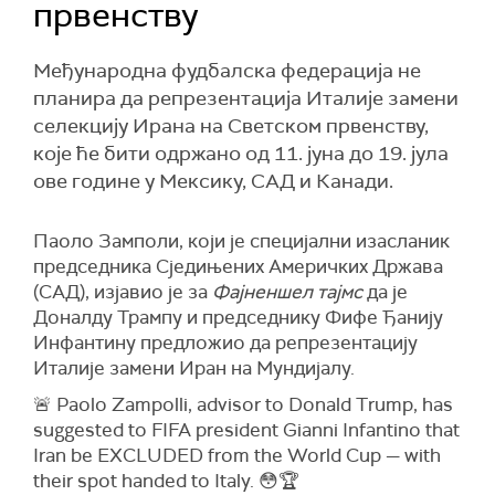
првенству
Међународна фудбалска федерација не
планира да репрезентација Италије замени
селекцију Ирана на Светском првенству,
које ће бити одржано од 11. јуна до 19. јула
ове године у Мексику, САД и Канади.
Паоло Замполи, који је специјални изасланик
председника Сједињених Америчких Држава
(САД), изјавио је за
Фајненшел тајмс
да је
Доналду Трампу и председнику Фифе Ђанију
Инфантину предложио да репрезентацију
Италије замени Иран на Мундијалу.
🚨 Paolo Zampolli, advisor to Donald Trump, has
suggested to FIFA president Gianni Infantino that
Iran be EXCLUDED from the World Cup — with
their spot handed to Italy. 😳🏆