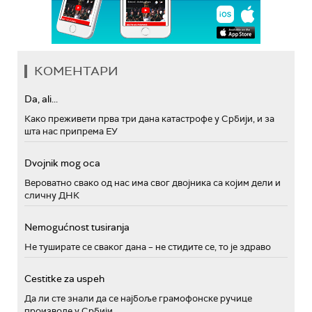
КОМЕНТАРИ
Da, ali...
Како преживети прва три дана катастрофе у Србији, и за
шта нас припрема ЕУ
Dvojnik mog oca
Вероватно свако од нас има свог двојника са којим дели и
сличну ДНК
Nemogućnost tusiranja
Не туширате се сваког дана – не стидите се, то је здраво
Cestitke za uspeh
Да ли сте знали да се најбоље грамофонске ручице
производе у Србији