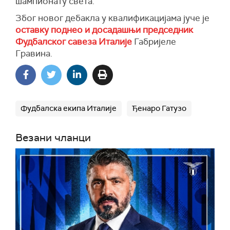
шампионату света.
Због новог дебакла у квалификацијама јуче је
оставку поднео и досадашњи председник
Фудбалског савеза Италије
Габријеле
Гравина.
Фудбалска екипа Италије
Ђенаро Гатузо
Везани чланци