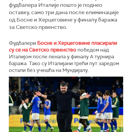
фудбалера Италије пошто је поднео
оставку, само три дана после елиминације
од Босне и Херцеговине у финалу баража
за Светско првенство.
Фудбалери
Босне и Херцеговине пласирали
су се на Светско првенство
победом над
Италијом после пенала у финалу А турнира
баража. Тако су Италијани трећи пут заредом
остали без учешћа на Мундијалу.