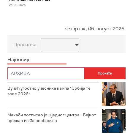
25. 03. 2026.
четвртак, 06. август 2026.
Прогноза
Најновије
Вучић угостио учеснике кампа "Србија те
зове 2026"
Макаби потписао још једног центра - Бејкот
прешао из Фенербахчеа