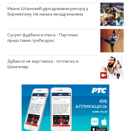
Ивана Шпановић јури државни рекорд у
Бирмингему: Не мањка ми адреналина
Сусрет фудбала и плеса - Партизан
представио трећи дрес
Дубаи се не зауставља - потписао и
Шенгелија