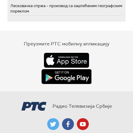
Лесковачка спржа – производ са заштићеним географским
пореклом
Преузмите РТС мобилну апликацију
Радио Телевизија Србије