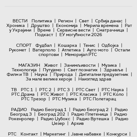
|
|
|
|
ВЕСТИ
Политика
Регион
Свет
Србија данас
|
|
|
|
Хроника
Друштво
Економија
Мерила времена
Рат
|
|
|
|
у Украјини
Време
Сервисне вести
Сматрачница
|
Подкаст
ЕУ могућности 2026
|
|
|
|
СПОРТ
Фудбал
Кошарка
Тенис
Одбојка
|
|
|
|
Рукомет
Ватерполо
Атлетика
Ауто-мото
Остали
|
спортови
Меморијал РТС
|
|
|
МАГАЗИН
Живот
Занимљивости
Музика
|
|
|
|
Технологијa
Путујемо
Свет познатих
Здравље
|
|
|
|
Филм и ТВ
Наука
Природа
Дигитални предузетник
|
За мале велике хероје
Наизглед здрав
|
|
|
|
|
ТВ
РТС 1
РТС 2
РТС 3
РТС Свет
РТС Наука
|
|
|
|
РТС Драма
РТС Живот
РТС Класика
РТС Коло
|
|
РТС Трезор
РТС Музика
РТС Полетарац
|
|
РАДИО
Радио Београд 1
Радио Београд 2
Радио
|
|
|
Београд 3
Београд 202
Радио Плетеница
Радио
|
|
|
Рокенролер
Радио Џубокс
Радио Вртешка
Радио
|
Џезер
Архив
|
|
|
|
РТС
Контакт
Маркетинг
Јавне набавке
Конкурси