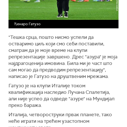
Ђенаро Гатузо
"Тешка срца, пошто нисмо успели да
остваримо циљ који смо себи поставили,
сматрам да је моје време на клупи
репрезентације завршено. Дрес "азура" је моја
најдрагоценија имовина. Била ми је част што
сам могао да предводим репрезентацију",
написао је Гатузо на друштвеним мрежама.
Гатузо је на клупи Италије током
квалификација наследио Лучана Спалетија,
али није успео да одведе "азуре" на Мундијал
преко баража.
Италија, четвороструки првак планете, тако
неће играти на трећем узастопном