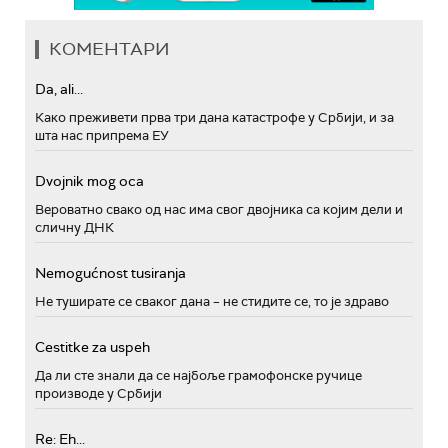
КОМЕНТАРИ
Da, ali...
Како преживети прва три дана катастрофе у Србији, и за
шта нас припрема ЕУ
Dvojnik mog oca
Вероватно свако од нас има свог двојника са којим дели и
сличну ДНК
Nemogućnost tusiranja
Не туширате се сваког дана – не стидите се, то је здраво
Cestitke za uspeh
Да ли сте знали да се најбоље грамофонске ручице
производе у Србији
Re: Eh...