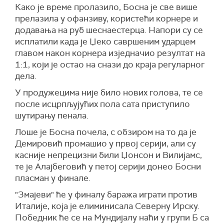
Како је време пролазило, Босна је све више
прелазила у офанзиву, користећи корнере и
додавања на руб шеснаестерца. Напори су се
исплатили када је Џеко савршеним ударцем
главом након корнера изједначио резултат на
1:1, који је остао на снази до краја регуларног
дела.
У продужецима није било нових голова, те се
после исцрпљујућих пола сата приступило
шутирању пенала.
Лоше је Босна почела, с обзиром на то да је
Демировић промашио у првој серији, али су
касније непрецизни били Џонсон и Вилијамс,
те је Алајбеговић у петој серији донео Босни
пласман у финале.
"Змајеви" ће у финалу баража играти против
Италије, која је елиминисала Северну Ирску.
Победник ће се на Мундијалу наћи у групи Б са