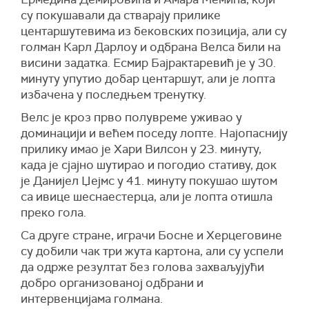
су покушавали да стварају прилике
центаршутевима из бековских позиција, али су
голман Карл Дарлоу и одбрана Велса били на
висини задатка. Есмир Бајрактаревић је у 30.
минуту упутио добар центаршут, али је лопта
избачена у последњем тренутку.
Велс је кроз прво полувреме уживао у
доминацији и већем поседу лопте. Најопаснију
прилику имао је Хари Вилсон у 23. минуту,
када је сјајно шутирао и погодио стативу, док
је Данијел Џејмс у 41. минуту покушао шутом
са ивице шеснаестерца, али је лопта отишла
преко гола.
Са друге стране, играчи Босне и Херцеговине
су добили чак три жута картона, али су успели
да одрже резултат без голова захваљујући
добро организованој одбрани и
интервенцијама голмана.