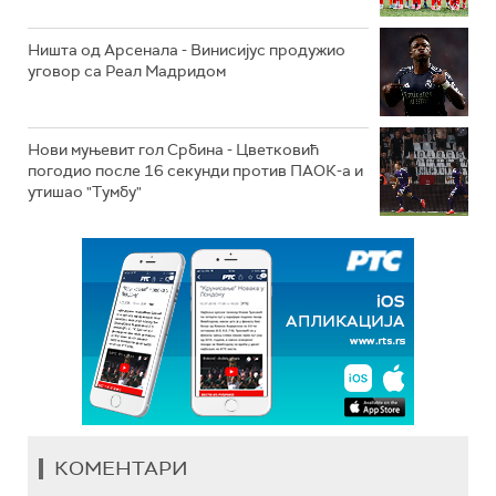
Ништа од Арсенала - Винисијус продужио
уговор са Реал Мадридом
Нови муњевит гол Србина - Цветковић
погодио после 16 секунди против ПАОК-а и
утишао "Тумбу"
КОМЕНТАРИ