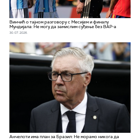
Винчић о тајном разговору с Месијем и финалу
Мундијала: Не могу да замислим суђење без ВАР-а
30. 07. 2026.
Aнчелоти има план за Бразил: Не морамо никога да