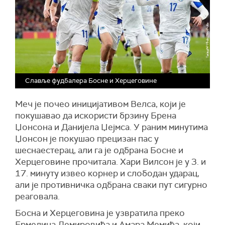
Славље фудбалера Босне и Херцеговине
Меч је почео иницијативом Велса, који је
покушавао да искористи брзину Брена
Џонсона и Данијела Џејмса. У раним минутима
Џонсон је покушао прецизан пас у
шеснаестерац, али га је одбрана Босне и
Херцеговине прочитала. Хари Вилсон је у 3. и
17. минуту извео корнер и слободан ударац,
али је противничка одбрана сваки пут сигурно
реаговала.
Босна и Херцеговина је узвратила преко
Ермедина Демировића и Амара Мемића, који