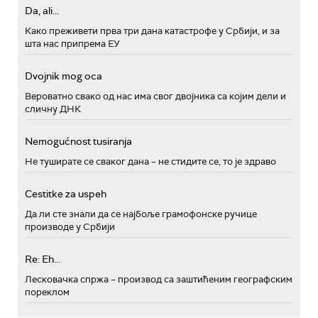
Da, ali...
Како преживети прва три дана катастрофе у Србији, и за
шта нас припрема ЕУ
Dvojnik mog oca
Вероватно свако од нас има свог двојника са којим дели и
сличну ДНК
Nemogućnost tusiranja
Не туширате се сваког дана – не стидите се, то је здраво
Cestitke za uspeh
Да ли сте знали да се најбоље грамофонске ручице
производе у Србији
Re: Eh...
Лесковачка спржа – производ са заштићеним географским
пореклом