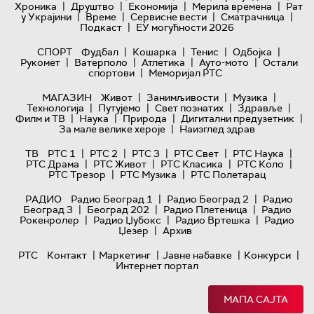
|
|
|
|
Хроника
Друштво
Економија
Мерила времена
Рат
|
|
|
|
у Украјини
Време
Сервисне вести
Сматрачница
|
Подкаст
ЕУ могућности 2026
|
|
|
|
СПОРТ
Фудбал
Кошарка
Тенис
Одбојка
|
|
|
|
Рукомет
Ватерполо
Атлетика
Ауто-мото
Остали
|
спортови
Меморијал РТС
|
|
|
МАГАЗИН
Живот
Занимљивости
Музика
|
|
|
|
Технологијa
Путујемо
Свет познатих
Здравље
|
|
|
|
Филм и ТВ
Наука
Природа
Дигитални предузетник
|
За мале велике хероје
Наизглед здрав
|
|
|
|
|
ТВ
РТС 1
РТС 2
РТС 3
РТС Свет
РТС Наука
|
|
|
|
РТС Драма
РТС Живот
РТС Класика
РТС Коло
|
|
РТС Трезор
РТС Музика
РТС Полетарац
|
|
РАДИО
Радио Београд 1
Радио Београд 2
Радио
|
|
|
Београд 3
Београд 202
Радио Плетеница
Радио
|
|
|
Рокенролер
Радио Џубокс
Радио Вртешка
Радио
|
Џезер
Архив
|
|
|
|
РТС
Контакт
Маркетинг
Јавне набавке
Конкурси
Интернет портал
МАПА САЈТА