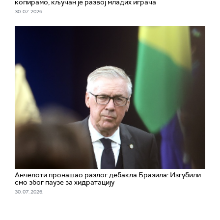
копирамо, кључан је развој младих играча
30. 07. 2026.
Анчелоти пронашао разлог дебакла Бразила: Изгубили
смо због паузе за хидратацију
30. 07. 2026.