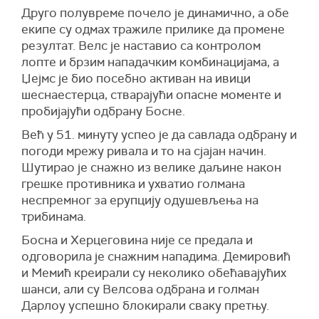
Друго полувреме почело је динамично, а обе
екипе су одмах тражиле прилике да промене
резултат. Велс је наставио са контролом
лопте и брзим нападачким комбинацијама, а
Џејмс је био посебно активан на ивици
шеснаестерца, стварајући опасне моменте и
пробијајући одбрану Босне.
Већ у 51. минуту успео је да савлада одбрану и
погоди мрежу ривала и то на сјајан начин.
Шутирао је снажно из велике даљине након
грешке противника и ухватио голмана
неспремног за ерупцију одушевљења на
трибинама.
Босна и Херцеговина није се предала и
одговорила је снажним нападима. Демировић
и Мемић креирали су неколико обећавајућих
шанси, али су Велсова одбрана и голман
Дарлоу успешно блокирали сваку претњу.