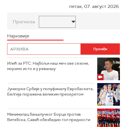
петак, 07. август 2026.
Прогноза
Најновије
Илић за РТС: Најбољи наш меч ове сезоне,
морамо исто и у реваншу
Јуниорке Србије у полуфиналу Евробаскета,
Белгија поражена великим преокретом
Минималац бањалучког Борца против
Витебска, Савић обезбедио гол предности