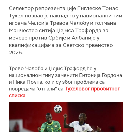
Селектор репрезентације Енглеске Томас
Тухел позвао је накнадно у национални тим
играча Челсија Тревоа Чалобу и голмана
Манчестер ситија Џејмса Трафорда за
мечеве против Србије и Албаније у
квалификацијама за Светско првенство
2026.
Трево Чалоба и Џејмс Трафорд ће у
националном тиму заменити Ентонија Гордона
и Ника Поупа, који су због проблема са
повредама "отпали" са
Тухеловог првобитног
списка
.