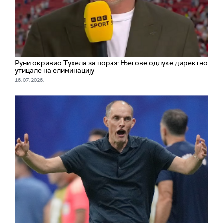
Руни окривио Тухела за пораз: Његове одлуке директно
утицале на елиминацију
16. 07. 2026.