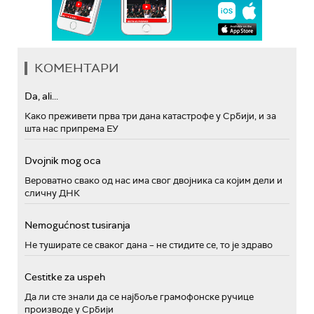
КОМЕНТАРИ
Da, ali...
Како преживети прва три дана катастрофе у Србији, и за
шта нас припрема ЕУ
Dvojnik mog oca
Вероватно свако од нас има свог двојника са којим дели и
сличну ДНК
Nemogućnost tusiranja
Не туширате се сваког дана – не стидите се, то је здраво
Cestitke za uspeh
Да ли сте знали да се најбоље грамофонске ручице
производе у Србији