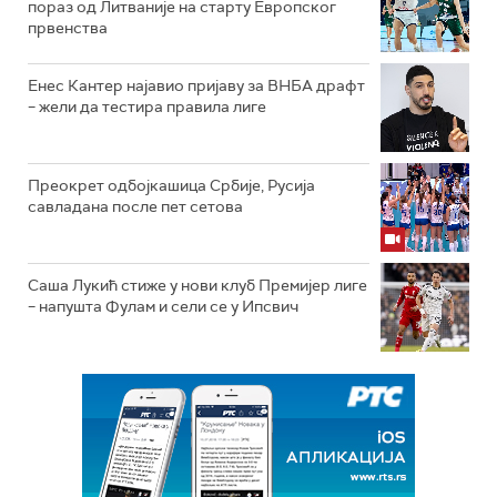
пораз од Литваније на старту Европског
првенства
Енес Кантер најавио пријаву за ВНБА драфт
– жели да тестира правила лиге
Преокрет одбојкашица Србије, Русија
савладана после пет сетова
Саша Лукић стиже у нови клуб Премијер лиге
– напушта Фулам и сели се у Ипсвич