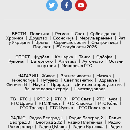
|
|
|
|
ВЕСТИ
Политика
Регион
Свет
Србија данас
|
|
|
|
Хроника
Друштво
Економија
Мерила времена
Рат
|
|
|
|
у Украјини
Време
Сервисне вести
Сматрачница
|
Подкаст
ЕУ могућности 2026
|
|
|
|
СПОРТ
Фудбал
Кошарка
Тенис
Одбојка
|
|
|
|
Рукомет
Ватерполо
Атлетика
Ауто-мото
Остали
|
спортови
Меморијал РТС
|
|
|
МАГАЗИН
Живот
Занимљивости
Музика
|
|
|
|
Технологијa
Путујемо
Свет познатих
Здравље
|
|
|
|
Филм и ТВ
Наука
Природа
Дигитални предузетник
|
За мале велике хероје
Наизглед здрав
|
|
|
|
|
ТВ
РТС 1
РТС 2
РТС 3
РТС Свет
РТС Наука
|
|
|
|
РТС Драма
РТС Живот
РТС Класика
РТС Коло
|
|
РТС Трезор
РТС Музика
РТС Полетарац
|
|
РАДИО
Радио Београд 1
Радио Београд 2
Радио
|
|
|
Београд 3
Београд 202
Радио Плетеница
Радио
|
|
|
Рокенролер
Радио Џубокс
Радио Вртешка
Радио