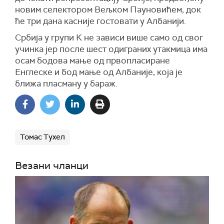
новим селектором Вељком Пауновићем, док
ће три дана касније гостовати у Албанији.
Србија у групи К не зависи више само од свог
учинка јер после шест одиграних утакмица има
осам бодова мање од првопласиране
Енглеске и бод мање од Албаније, која је
ближа пласману у бараж.
Томас Тухел
Везани чланци