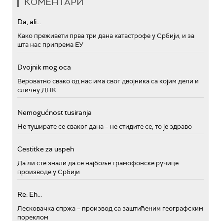
КОМЕНТАРИ
Da, ali...
Како преживети прва три дана катастрофе у Србији, и за
шта нас припрема ЕУ
Dvojnik mog oca
Вероватно свако од нас има свог двојника са којим дели и
сличну ДНК
Nemogućnost tusiranja
Не туширате се сваког дана – не стидите се, то је здраво
Cestitke za uspeh
Да ли сте знали да се најбоље грамофонске ручице
производе у Србији
Re: Eh...
Лесковачка спржа – производ са заштићеним географским
пореклом