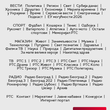
|
|
|
|
ВЕСТИ
Политика
Регион
Свет
Србија данас
|
|
|
|
Хроника
Друштво
Економија
Мерила времена
Рат
|
|
|
|
у Украјини
Време
Сервисне вести
Сматрачница
|
Подкаст
ЕУ могућности 2026
|
|
|
|
СПОРТ
Фудбал
Кошарка
Тенис
Одбојка
|
|
|
|
Рукомет
Ватерполо
Атлетика
Ауто-мото
Остали
|
спортови
Меморијал РТС
|
|
|
МАГАЗИН
Живот
Занимљивости
Музика
|
|
|
|
Технологијa
Путујемо
Свет познатих
Здравље
|
|
|
|
Филм и ТВ
Наука
Природа
Дигитални предузетник
|
За мале велике хероје
Наизглед здрав
|
|
|
|
|
ТВ
РТС 1
РТС 2
РТС 3
РТС Свет
РТС Наука
|
|
|
|
РТС Драма
РТС Живот
РТС Класика
РТС Коло
|
|
РТС Трезор
РТС Музика
РТС Полетарац
|
|
РАДИО
Радио Београд 1
Радио Београд 2
Радио
|
|
|
Београд 3
Београд 202
Радио Плетеница
Радио
|
|
|
Рокенролер
Радио Џубокс
Радио Вртешка
Радио
|
Џезер
Архив
|
|
|
|
РТС
Контакт
Маркетинг
Јавне набавке
Конкурси
Интернет портал