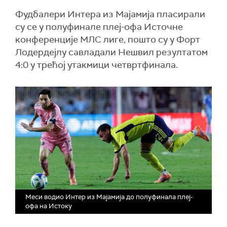
Фудбалери Интера из Мајамија пласирали
су се у полуфинале плеј-офа Источне
конференције МЛС лиге, пошто су у Форт
Лодердејлу савладали Нешвил резултатом
4:0 у трећој утакмици четвртфинала.
Меси водио Интер из Мајамија до полуфинала плеј-
офа на Истоку