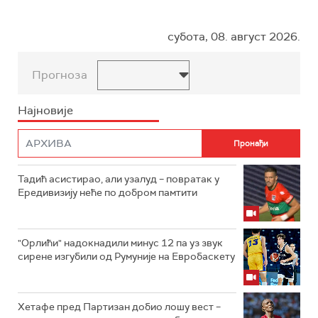
субота, 08. август 2026.
Прогноза
Најновије
Тадић асистирао, али узалуд – повратак у
Ередивизију неће по добром памтити
"Орлићи" надокнадили минус 12 па уз звук
сирене изгубили од Румуније на Евробаскету
Хетафе пред Партизан добио лошу вест –