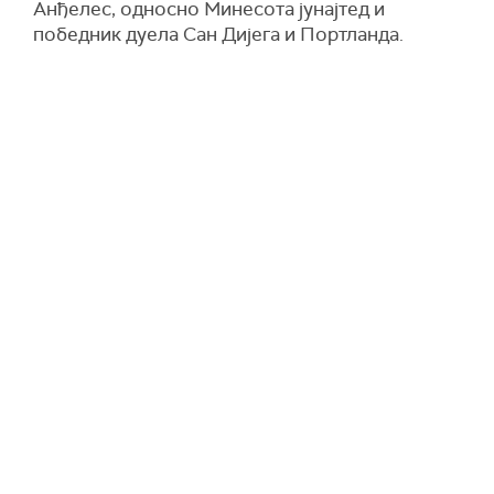
Анђелес, односно Минесота јунајтед и
победник дуела Сан Дијега и Портланда.