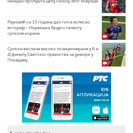
нападач пропушта целу сезону због повреде
Рајковић са 15 година дао гол и исписао
историју – Норвешка бруји о таленту
српских корена
Српски веслачи високо позиционирани у Б и
Д финалу Светског првенства за јуниоре у
Пловдиву