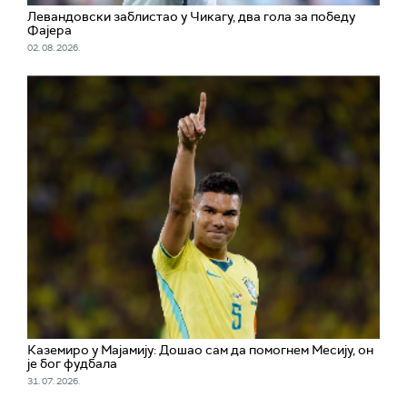
Левандовски заблистао у Чикагу, два гола за победу
Фајера
02. 08. 2026.
Каземиро у Мајамију: Дошао сам да помогнем Месију, он
је бог фудбала
31. 07. 2026.