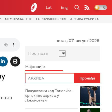
Lat
Eng
И
МЕМОРИЈАЛ РТС
EUROVISION SPORT
АРХИВА РУБРИКА
петак, 07. август 2026.
Прогноза
Најновије
ну
Покушевски код Томовића -
српски кошаркаш у
тва за
Локомотиви