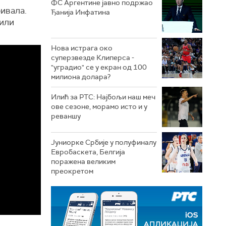
ФС Аргентине јавно подржао
ривала.
Ђанија Инфатина
рили
Нова истрага око
суперзвезде Клиперса -
"уградио" се у екран од 100
милиона долара?
Илић за РТС: Најбољи наш меч
ове сезоне, морамо исто и у
реваншу
Јуниорке Србије у полуфиналу
Евробаскета, Белгија
поражена великим
преокретом