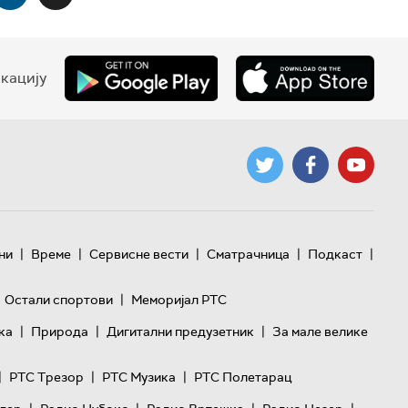
кацију
|
|
|
|
|
ни
Време
Сервисне вести
Сматрачница
Подкаст
|
Остали спортови
Меморијал РТС
|
|
|
ка
Природа
Дигитални предузетник
За мале велике
|
|
|
РТС Трезор
РТС Музика
РТС Полетарац