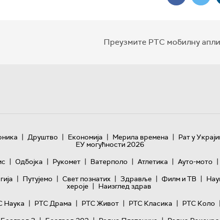
Преузмите РТС мобилну апли
|
|
|
|
оника
Друштво
Економија
Мерила времена
Рат у Украји
ЕУ могућности 2026
|
|
|
|
|
|
ис
Одбојка
Рукомет
Ватерполо
Атлетика
Ауто-мото
|
|
|
|
|
гијa
Путујемо
Свет познатих
Здравље
Филм и ТВ
Нау
|
хероје
Наизглед здрав
|
|
|
|
С Наука
РТС Драма
РТС Живот
РТС Класика
РТС Коло