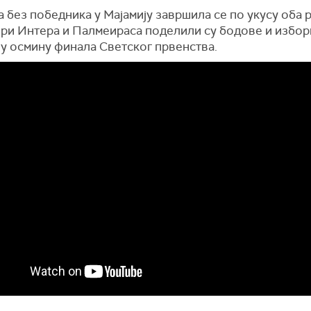
 без победника у Мајамију завршила се по укусу оба 
ри Интера и Палмеираса поделили су бодове и избо
 у осмину финала Светског првенства.