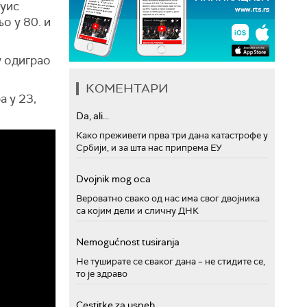
Луис
о у 80. и
у одиграо
КОМЕНТАРИ
а у 23,
Da, ali...
Како преживети прва три дана катастрофе у
Србији, и за шта нас припрема ЕУ
Dvojnik mog oca
Вероватно свако од нас има свог двојника
са којим дели и сличну ДНК
Nemogućnost tusiranja
Не туширате се сваког дана – не стидите се,
то је здраво
Cestitke za uspeh