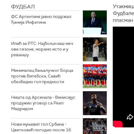
ФУДБАЛ
Утакмица
Фудбале
ФС Аргентине јавно подржао
пласман
Ђанија Инфатина
Илић за РТС: Најбољи наш меч
ове сезоне, морамо исто и у
реваншу
Минималац бањалучког Борца
против Витебска, Савић
обезбедио гол предности
Ништа од Арсенала - Винисијус
продужио уговор са Реал
Мадридом
Нови муњевит гол Србина -
Цветковић погодио после 16