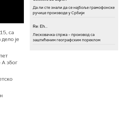
Да ли сте знали да се најбоље грамофонске
ручице производе у Србији
Re: Eh...
15, са
Лесковачка спржа – производ са
 дело је
заштићеним географским пореклом
пет
 А због
ветско
н