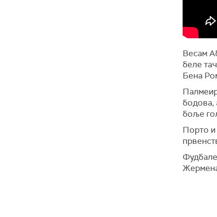
Весам Аб
беле тач
Бена Ром
Палмеир
бодова, 
боље го
Порто и 
првенст
Фудбале
Жермена,