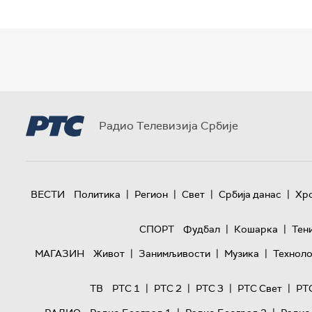
Радио Телевизија Србије
|
|
|
|
ВЕСТИ
Политика
Регион
Свет
Србија данас
Хр
|
|
СПОРТ
Фудбал
Кошарка
Тен
|
|
|
МАГАЗИН
Живот
Занимљивости
Музика
Техноло
|
|
|
|
ТВ
РТС 1
РТС 2
РТС 3
РТС Свет
РТ