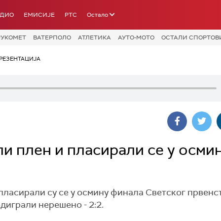
АДИО
ЕМИСИЈЕ
РТС
Остало
РУКОМЕТ
ВАТЕРПОЛО
АТЛЕТИКА
АУТО-МОТО
ОСТАЛИ СПОРТОВ
РЕЗЕНТАЦИЈА
и плен и пласирали се у осми
ласирали су се у осмину финала Светског првенс
одиграли нерешено - 2:2.