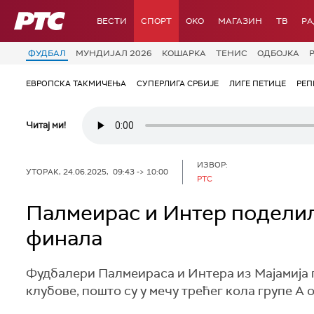
РТС
ВЕСТИ
СПОРТ
OKO
МАГАЗИН
ТВ
Р
ФУДБАЛ
МУНДИЈАЛ 2026
КОШАРКА
ТЕНИС
ОДБОЈКА
ЕВРОПСКА ТАКМИЧЕЊА
СУПЕРЛИГА СРБИЈЕ
ЛИГЕ ПЕТИЦЕ
РЕП
Читај ми!
ИЗВОР:
УТОРАК, 24.06.2025, 09:43 -> 10:00
РТС
Палмеирас и Интер поделил
финала
Фудбалери Палмеираса и Интера из Мајамија п
клубове, пошто су у мечу трећег кола групе А 