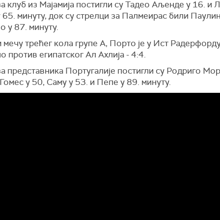
а клуб из Мајамија постигли су Тадео Аљенде у 16. и 
 65. минуту, док су стрелци за Палмеирас били Паулињ
 у 87. минуту.
 мечу трећег кола групе А, Порто је у Ист Радерфорд
 против египатског Ал Ахлија - 4:4.
а представника Португалије постигли су Родриго Мор
Гомес у 50, Саму у 53. и Пепе у 89. минуту.