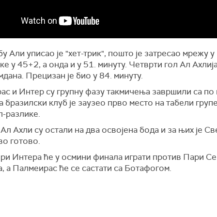
у Али уписао је "хет-трик", пошто је затресао мрежу у 
ке у 45+2, а онда и у 51. минуту. Четврти гол Ал Ахлија
дана. Прецизан је био у 84. минуту.
ас и Интер су групну фазу такмичења завршили са по 
а бразилски клуб је заузео прво место на табели групе
л-разлике.
Ал Ахли су остали на два освојена бода и за њих је С
во готово.
ри Интера ће у осмини финала играти против Пари Се
 а Палмеирас ће се састати са Ботафогом.