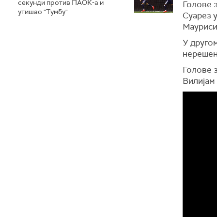
секунди против ПАОК-а и
Голове з
утишао "Тумбу"
Суарез у
Маурисио
У другом
нерешено
Голове з
Вилијам 