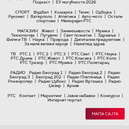
|
Подкаст
ЕУ могућности 2026
|
|
|
|
СПОРТ
Фудбал
Кошарка
Тенис
Одбојка
|
|
|
|
Рукомет
Ватерполо
Атлетика
Ауто-мото
Остали
|
спортови
Меморијал РТС
|
|
|
МАГАЗИН
Живот
Занимљивости
Музика
|
|
|
|
Технологијa
Путујемо
Свет познатих
Здравље
|
|
|
|
Филм и ТВ
Наука
Природа
Дигитални предузетник
|
За мале велике хероје
Наизглед здрав
|
|
|
|
|
ТВ
РТС 1
РТС 2
РТС 3
РТС Свет
РТС Наука
|
|
|
|
РТС Драма
РТС Живот
РТС Класика
РТС Коло
|
|
РТС Трезор
РТС Музика
РТС Полетарац
|
|
РАДИО
Радио Београд 1
Радио Београд 2
Радио
|
|
|
Београд 3
Београд 202
Радио Плетеница
Радио
|
|
|
Рокенролер
Радио Џубокс
Радио Вртешка
Радио
|
Џезер
Архив
|
|
|
|
РТС
Контакт
Маркетинг
Јавне набавке
Конкурси
Интернет портал
МАПА САЈТА