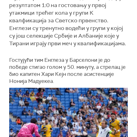
резултатом 1:0 на гостовању у првој
утакмици трећег кола у групи К
квалфикација за Светско првенство.
Енглези су тренутно водећи у групи у којој
су још селекције Србије и Албаније које у
Тирани играју први меч у квалификацијама.
Гостујући тим Енглеза у Барселони је до
победе стигао голом у 50. минуту, а стрелац је
био капитен Хари Кејн после асистенције
Нонија Мадуекеа.