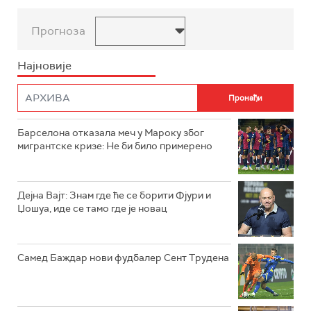
Прогноза
Најновије
Барселона отказала меч у Мароку због
мигрантске кризе: Не би било примерено
Дејна Вајт: Знам где ће се борити Фјури и
Џошуа, иде се тамо где је новац
Самед Баждар нови фудбалер Сент Трудена