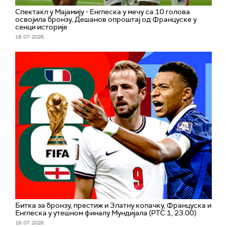
Спектакл у Мајамију - Енглеска у мечу са 10 голова
освојила бронзу, Дешанов опроштај од Француске у
сенци историје
18. 07. 2026.
Битка за бронзу, престиж и Златну копачку, Француска и
Енглеска у утешном финалу Мундијала (РТС 1, 23.00)
18. 07. 2026.