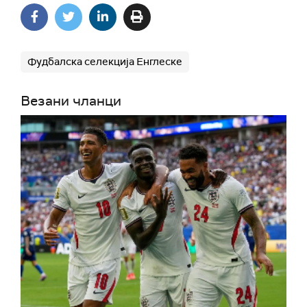
Фудбалска селекција Енглеске
Везани чланци