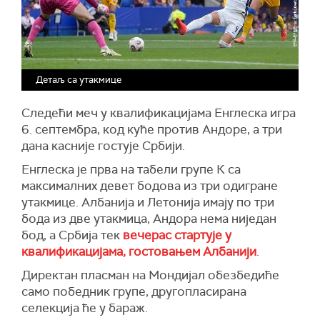
Детаљ са утакмице
Следећи меч у квалификацијама Енглеска игра
6. септембра, код куће против Андоре, а три
дана касније гостује Србији.
Енглеска је прва на табели групе К са
максималних девет бодова из три одигране
утакмице. Албанија и Летонија имају по три
бода из две утакмица, Андора нема ниједан
бод, а Србија тек
вечерас стартује у
квалификацијама, гостовањем Албанији
.
Директан пласман на Мондијал обезбедиће
само победник групе, другопласирана
селекција ће у бараж.