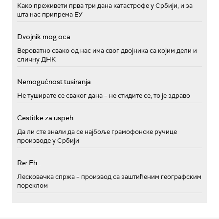
Како преживети прва три дана катастрофе у Србији, и за
шта нас припрема ЕУ
Dvojnik mog oca
Вероватно свако од нас има свог двојника са којим дели и
сличну ДНК
Nemogućnost tusiranja
Не туширате се сваког дана – не стидите се, то је здраво
Cestitke za uspeh
Да ли сте знали да се најбоље грамофонске ручице
производе у Србији
Re: Eh...
Лесковачка спржа – производ са заштићеним географским
пореклом