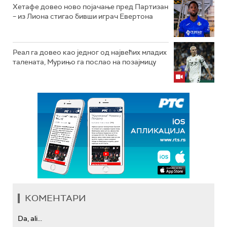
Хетафе довео ново појачање пред Партизан
– из Лиона стигао бивши играч Евертона
Реал га довео као једног од највећих младих
талената, Мурињо га послао на позајмицу
КОМЕНТАРИ
Da, ali...