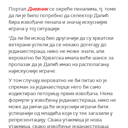
Портал
Дневник
се окреће пеналима, тј. томе
да ли је било потребно да селектор Далић
бира извођаче пенала и значај искуснијих
играча у тој ситуацији.
"Да ли би исход био другачији да су хрватски
ветерани успели да се некако догегају до
једанаестераца, нико не може знати, али
вероватно би Хрватска имала веће шансе за
пролазак да је Далић имао на располагању
најискусније играче.
У том случају вероватно не би питао ко је
спреман за једанаестерце него би само
издиктирао петорицу првих извођача. Нема
формуле у извођењу једанаестераца, нико не
може да јамчи да ће искуснији играчи бити
успешнији од младића који су тек загазили у
репрезентацију. Свака утакмица је нова
утакмица, свако извођење једанаестераца