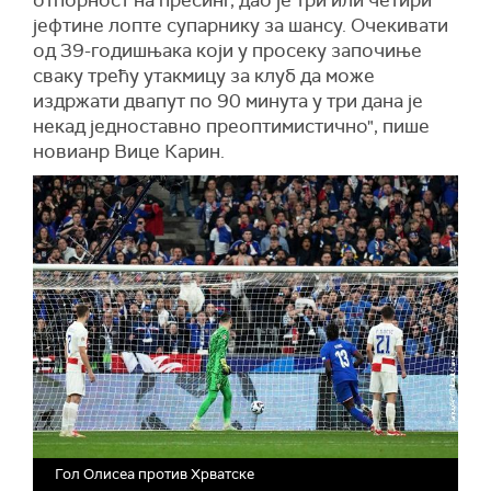
јефтине лопте супарнику за шансу. Очекивати
од 39-годишњака који у просеку започиње
сваку трећу утакмицу за клуб да може
издржати двапут по 90 минута у три дана је
некад једноставно преоптимистично", пише
новианр Вице Карин.
Гол Олисеа против Хрватске