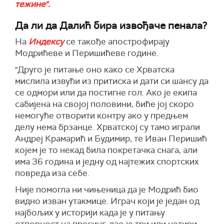
тежине".
Да ли да Далић бира извођаче пенала?
На
Индексу
се такође апострофирају
Модрићеве и Перишићеве године.
"Друго је питање оно како се Хрватска
мислила извући из притиска и дати си шансу да
се одмори или да постигне гол. Ако је екипа
сабијена на својој половини, биће јој скоро
немогуће отворити контру ако у предњем
делу нема брзанце. Хрватској су тамо играли
Андреј Крамарић и Будимир, те Иван Перишић
којем је то некад била покретачка снага, али
има 36 година и једну од најтежих спортских
повреда иза себе.
Није помогла ни чињеница да је Модрић био
видно изван утакмице. Играч који је један од
најбољих у историји када је у питању
отпорност на пресинг, дао је три или четири