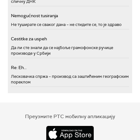
сличну ДНК
Nemogućnost tusiranja
Не туширате се сваког дана – не стидите се, то је здраво
Cestitke za uspeh
Да ли сте знали да се најбоље грамофонске ручице
производе у Србији
Re: Eh...
Лесковачка спржа – производ са заштићеним географским
пореклом
Преузмите РТС мобилну апликацију