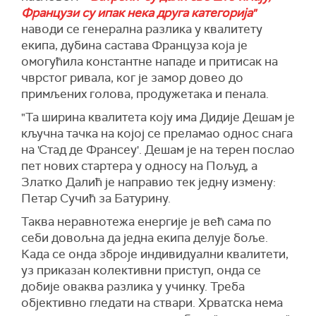
Французи су ипак нека друга категорија"
наводи се генерална разлика у квалитету
екипа, дубина састава Француза која је
омогућила константне нападе и притисак на
чврстог ривала, ког је замор довео до
примљених голова, продужетака и пенала.
"Та ширина квалитета коју има Дидије Дешам је
кључна тачка на којој се преламао однос снага
на 'Стад де Франсеу'. Дешам је на терен послао
пет нових стартера у односу на Пољуд, а
Златко Далић је направио тек једну измену:
Петар Сучић за Батурину.
Таква неравнотежа енергије је већ сама по
себи довољна да једна екипа делује боље.
Када се онда зброје индивидуални квалитети,
уз приказан колективни приступ, онда се
добије оваква разлика у учинку. Треба
објективно гледати на ствари. Хрватска нема