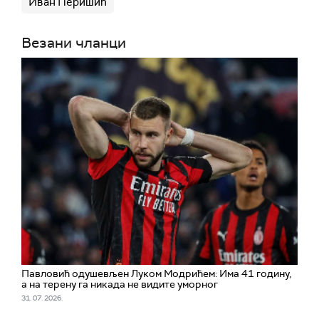
Иван Перишић
Везани чланци
Павловић одушевљен Луком Модрићем: Има 41 годину,
а на терену га никада не видите уморног
31. 07. 2026.