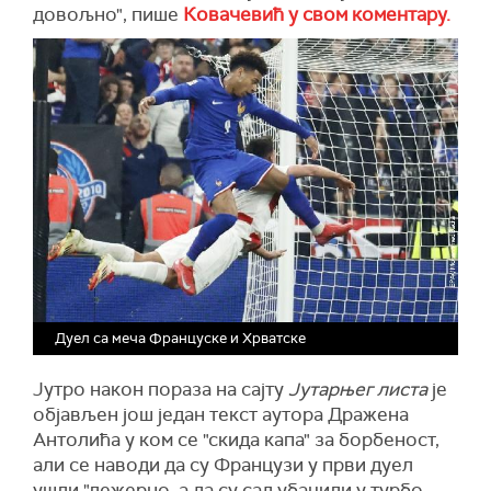
довољно", пише
Ковачевић у свом коментару.
Дуел са меча Француске и Хрватске
Јутро након пораза на сајту
Јутарњег листа
је
објављен још један текст аутора Дражена
Антолића у ком се "скида капа" за борбеност,
али се наводи да су Французи у први дуел
ушли "лежерно, а да су сад убацили у турбо