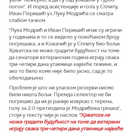
погон". И поред асистенције и гола у Сплиту,
Иван Перишић уз Луку Модрића се сматра
слабом тачком.
"Лука Модрић и Иван Перишић ипак су играчи
у годинама и то се видело у повећаном броју
погрешака, а и Ковачић је у Сплиту био бољи.
Хрватска не може градити будућност на томе
да сенатори ветеранских година играју свака
три-четири дана утакмице највеће тежине, и
ако то било коме није било јасно, сад је то
обелодањено.
Проблем је што ни уласком резерви нисмо
били ништа бољи. Премда селектор не би
погрешио да их је раније извукао с терена,
голу за 2:0 претходила је Модрићева грешка",
стоји у тексту чији је наслов
"Хрватска не
може градити будућност на томе да ветерани
играју свака три-четири дана утакмице највеће