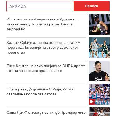
Испале српска Американка и Рускиња –
изненађења у Торонту, крај за Јовић и
Андрејеву
Кадети Србије одлично почели па стали –
пораз од Литваније на старту Европског
првенства
Енес Кантер најавио пријаву за ВНБА драфт
– жели да тестира правила лиге
Преокрет одбојкашица Србије, Русија
савладана после пет сетова
Саша Лукић стиже у нови клуб Премијер лиге