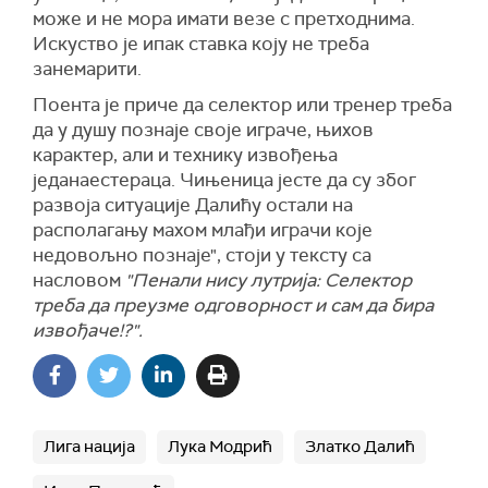
може и не мора имати везе с претходнима.
Искуство је ипак ставка коју не треба
занемарити.
Поента је приче да селектор или тренер треба
да у душу познаје своје играче, њихов
карактер, али и технику извођења
једанаестераца. Чињеница јесте да су због
развоја ситуације Далићу остали на
располагању махом млађи играчи које
недовољно познаје", стоји у тексту са
насловом
"Пенали нису лутрија: Селектор
треба да преузме одговорност и сам да бира
извођаче!?".
Лига нација
Лука Модрић
Златко Далић