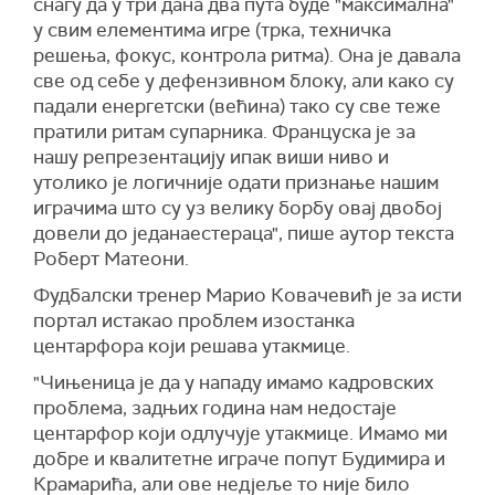
снагу да у три дана два пута буде "максимална"
у свим елементима игре (трка, техничка
решења, фокус, контрола ритма). Она је давала
све од себе у дефензивном блоку, али како су
падали енергетски (већина) тако су све теже
пратили ритам супарника. Француска је за
нашу репрезентацију ипак виши ниво и
утолико је логичније одати признање нашим
играчима што су уз велику борбу овај двобој
довели до једанаестераца", пише аутор текста
Роберт Матеони.
Фудбалски тренер Марио Ковачевић је за исти
портал истакао проблем изостанка
центарфора који решава утакмице.
"Чињеница је да у нападу имамо кадровских
проблема, задњих година нам недостаје
центарфор који одлучује утакмице. Имамо ми
добре и квалитетне играче попут Будимира и
Крамарића, али ове недјеље то није било