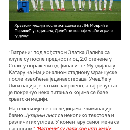
Хрватски медији после испадања из ЛН: Модрић и
Перишић у годинама, Далић не познаје млађе играче
"у душу"
"Ватрени" под вођством Златка Далића са
клупе су после предности од 2:0 стечене у
Сплиту поражени од финалисте Мундијала у
Катару на Националном стадиону Француске
после извођења једанаестераца. Учешће у
Лиги нација је за њих завршено, а тај резултат
је покренуо нека питања о којима се баве
хрватски медији.
Најтемељније се последицама елиминације
бавио
Јутарњи лист
са неколико текстова и
различитих углова. У коментару самог меча са
насловом
"
'Ватрени' су дали све што имају,