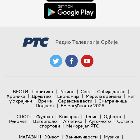
Радио Телевизија Србије
|
|
|
|
ВЕСТИ
Политика
Регион
Свет
Србија данас
|
|
|
|
Хроника
Друштво
Економија
Мерила времена
Рат
|
|
|
|
у Украјини
Време
Сервисне вести
Сматрачница
|
Подкаст
ЕУ могућности 2026
|
|
|
|
СПОРТ
Фудбал
Кошарка
Тенис
Одбојка
|
|
|
|
Рукомет
Ватерполо
Атлетика
Ауто-мото
Остали
|
спортови
Меморијал РТС
|
|
|
МАГАЗИН
Живот
Занимљивости
Музика