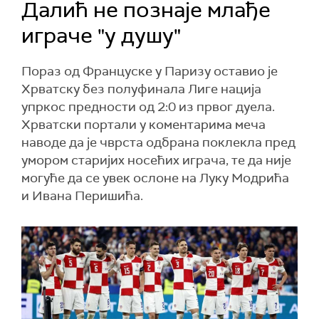
Далић не познаје млађе
играче "у душу"
Пораз од Француске у Паризу оставио је
Хрватску без полуфинала Лиге нација
упркос предности од 2:0 из првог дуела.
Хрватски портали у коментарима меча
наводе да је чврста одбрана поклекла пред
умором старијих носећих играча, те да није
могуће да се увек ослоне на Луку Модрића
и Ивана Перишића.