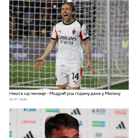
Ништа од пензије - Модрић још годину дана у Милану
23. 07. 2026.