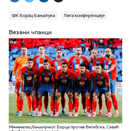
ФК Борац Бањалука
Лига конференције
Везани чланци
Минималац бањалучког Борца против Витебска, Савић