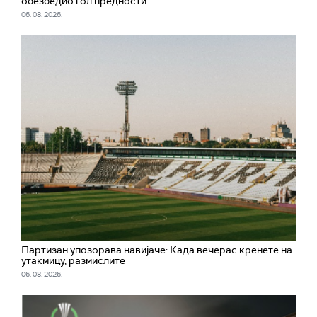
обезбедио гол предности
06. 08. 2026.
Партизан упозорава навијаче: Када вечерас кренете на
утакмицу, размислите
06. 08. 2026.