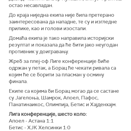
остао несавладан.
До краја ниједна екипа није била претерано
заинтересована да нападне, те су и изгледне
прилике, као и голови изостали.
Домаћа екипа је тако направила историјски
резултат и показала да ће бити јако неугодан
противник у доигравању.
Жреб за плеј-оф Лиге конференције биће
одржан у петак, а Борац ће чекати ривала са
којим ће се борити за пласман у осмину
финала.
Екипе са којима би Борац могао да се састане
су Јагелоња, Шамрок, Апоел, Пафос,
Панатинаикос, Олимпија, Бетис и Хајденхајм.
Лига конференције, шесто коло:
Апоел - Астана 1:1
Бетис - ХЈК Хелсинки 1:0