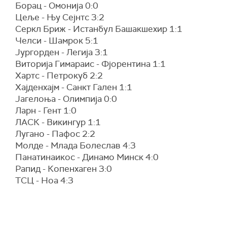
Борац - Омонија 0:0
Цеље - Њу Сејнтс 3:2
Серкл Бриж - Истанбул Башакшехир 1:1
Челси - Шамрок 5:1
Јургорден - Легија 3:1
Виторија Гимараис - Фјорентина 1:1
Хартс - Петрокуб 2:2
Хајденхајм - Санкт Гален 1:1
Јагелоња - Олимпија 0:0
Ларн - Гент 1:0
ЛАСК - Викингур 1:1
Лугано - Пафос 2:2
Молде - Млада Болеслав 4:3
Панатинаикос - Динамо Минск 4:0
Рапид - Копенхаген 3:0
ТСЦ - Нoa 4:3