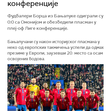
конференције
Фудбалери Борца из Бањалуке одиграли су
0:0 са Омонијом и обезбедили пласман у
плеј-оф Лиге конференције.
Бањалучани су након историјског пласмана у
неко од европских такмичења успели да одмах
презиме у Европи, заузевши 20. место са осам
освојених бодова.