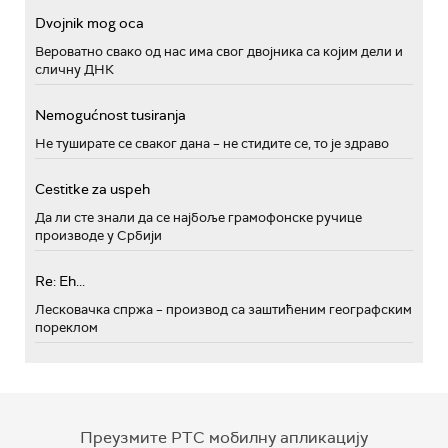
Dvojnik mog oca
Вероватно свако од нас има свог двојника са којим дели и
сличну ДНК
Nemogućnost tusiranja
Не туширате се сваког дана – не стидите се, то је здраво
Cestitke za uspeh
Да ли сте знали да се најбоље грамофонске ручице
производе у Србији
Re: Eh...
Лесковачка спржа – производ са заштићеним географским
пореклом
Преузмите РТС мобилну апликацију