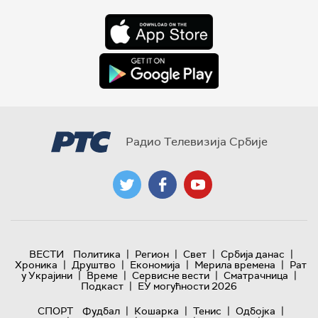
Радио Телевизија Србије
|
|
|
|
ВЕСТИ
Политика
Регион
Свет
Србија данас
|
|
|
|
Хроника
Друштво
Економија
Мерила времена
Рат
|
|
|
|
у Украјини
Време
Сервисне вести
Сматрачница
|
Подкаст
ЕУ могућности 2026
|
|
|
|
СПОРТ
Фудбал
Кошарка
Тенис
Одбојка