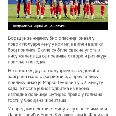
Фудбалери Борца из Бањалуке
Борац је за нијансу био опаснији ривал у
првом полувремену у ком није виђен велики
број прилика. Екипе су биле свесне улога и
нису желеле да се превише отворе и ризикују
примљен погодак.
На почетку другог полувремена су домаћи
заиграли мало офанзивније, а прву велику
прилику имао је Марко Вучевић у 52. минуту
када је после једног одбитка из веома
изгледне позиције шутирао право у голмана
гостију Фабијана Фреиташа.
У наредних неколико минута су шансе имали и
Давид Чавић и Енвер Кулашин, али је Фреиташ