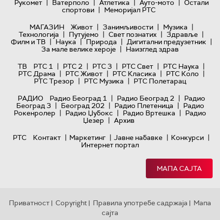
|
|
|
|
Рукомет
Ватерполо
Атлетика
Ауто-мото
Остали
|
спортови
Меморијал РТС
|
|
|
МАГАЗИН
Живот
Занимљивости
Музика
|
|
|
|
Технологијa
Путујемо
Свет познатих
Здравље
|
|
|
|
Филм и ТВ
Наука
Природа
Дигитални предузетник
|
За мале велике хероје
Наизглед здрав
|
|
|
|
|
ТВ
РТС 1
РТС 2
РТС 3
РТС Свет
РТС Наука
|
|
|
|
РТС Драма
РТС Живот
РТС Класика
РТС Коло
|
|
РТС Трезор
РТС Музика
РТС Полетарац
|
|
РАДИО
Радио Београд 1
Радио Београд 2
Радио
|
|
|
Београд 3
Београд 202
Радио Плетеница
Радио
|
|
|
Рокенролер
Радио Џубокс
Радио Вртешка
Радио
|
Џезер
Архив
|
|
|
|
РТС
Контакт
Маркетинг
Јавне набавке
Конкурси
Интернет портал
МАПА САЈТА
Приватност
Copyright
Правила употребе садржаја
Мапа
|
|
|
сајта