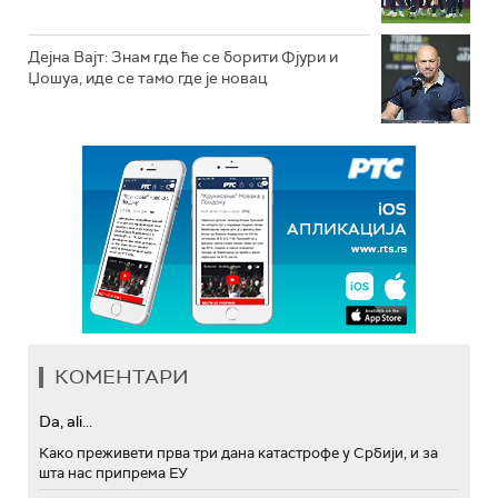
Дејна Вајт: Знам где ће се борити Фјури и
Џошуа, иде се тамо где је новац
КОМЕНТАРИ
Da, ali...
Како преживети прва три дана катастрофе у Србији, и за
шта нас припрема ЕУ