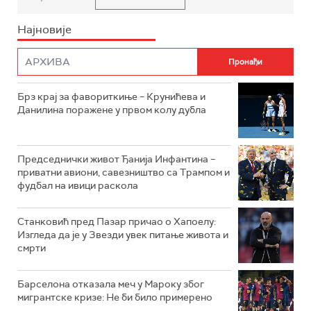
Најновије
Брз крај за фавориткиње – Крунићева и
Данилина поражене у првом колу дубла
Председнички живот Ђанија Инфантина –
приватни авиони, савезништво са Трампом и
фудбал на ивици раскола
Станковић пред Пазар причао о Хапоелу:
Изгледа да је у Звезди увек питање живота и
смрти
Барселона отказала меч у Мароку због
мигрантске кризе: Не би било примерено