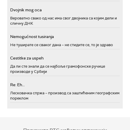
Dvojnik mog oca
Вероватно свако од нас има свог двојника са којим дели и
сличну ДНК
Nemogućnost tusiranja
Не туширате се сваког дана – не стидите се, то је здраво
Cestitke za uspeh
Да ли сте знали да се најбоље грамофонске ручице
производе у Србији
Re: Eh...
Лесковачка спржа – производ са заштићеним географским
пореклом