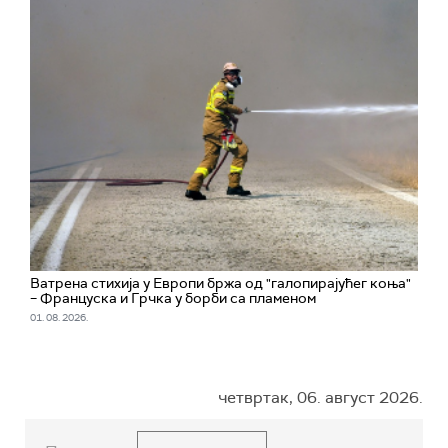
Ватрена стихија у Европи бржа од "галопирајућег коња"
– Француска и Грчка у борби са пламеном
01. 08. 2026.
четвртак, 06. август 2026.