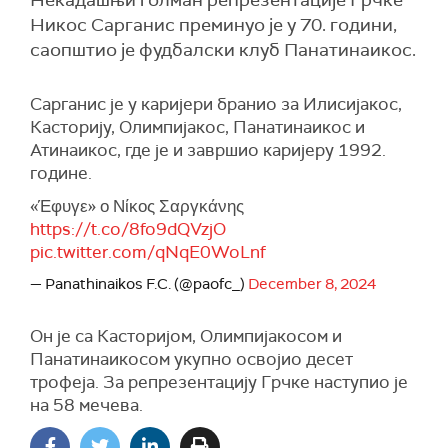
Некадашњи голман репрезентације Грчке
Никос Сарганис преминуо је у 70. години,
саопштио је фудбалски клуб Панатинаикос.
Сарганис је у каријери бранио за Илисијакос,
Касторију, Олимпијакос, Панатинаикос и
Атинаикос, где је и завршио каријеру 1992.
године.
«Έφυγε» ο Νίκος Σαργκάνης
https://t.co/8fo9dQVzjO
pic.twitter.com/qNqE0WoLnf
— Panathinaikos F.C. (@paofc_)
December 8, 2024
Он је са Касторијом, Олимпијакосом и
Панатинаикосом укупно освојио десет
трофеја. За репрезентацију Грчке наступио је
на 58 мечева.