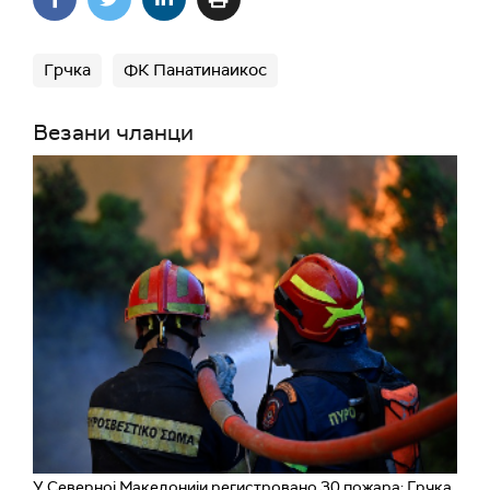
Грчка
ФК Панатинаикос
Везани чланци
У Северној Македонији регистровано 30 пожара; Грчка