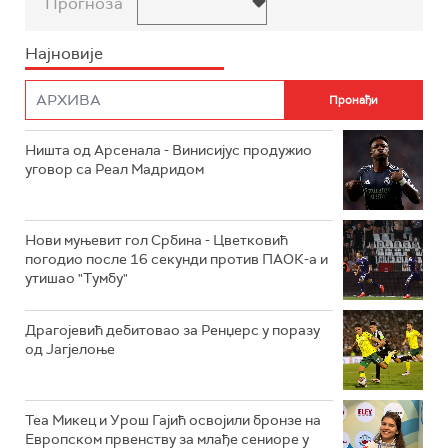
Прогноза
Најновије
Ништа од Арсенала - Винисијус продужио
уговор са Реал Мадридом
Нови муњевит гол Србина - Цветковић
погодио после 16 секунди против ПАОК-а и
утишао "Тумбу"
Драгојевић дебитовао за Ренџерс у поразу
од Јагјелоње
Теа Микец и Урош Гајић освојили бронзе на
Европском првенству за млађе сениоре у