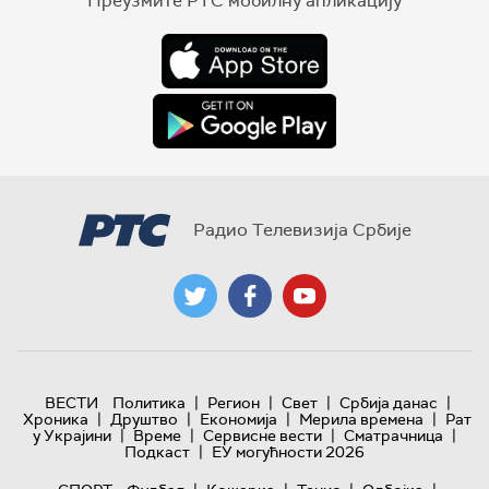
Преузмите РТС мобилну апликацију
Радио Телевизија Србије
|
|
|
|
ВЕСТИ
Политика
Регион
Свет
Србија данас
|
|
|
|
Хроника
Друштво
Економија
Мерила времена
Рат
|
|
|
|
у Украјини
Време
Сервисне вести
Сматрачница
|
Подкаст
ЕУ могућности 2026