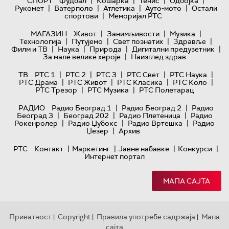
|
|
|
|
СПОРТ
Фудбал
Кошарка
Тенис
Одбојка
|
|
|
|
Рукомет
Ватерполо
Атлетика
Ауто-мото
Остали
|
спортови
Меморијал РТС
|
|
|
МАГАЗИН
Живот
Занимљивости
Музика
|
|
|
|
Технологијa
Путујемо
Свет познатих
Здравље
|
|
|
|
Филм и ТВ
Наука
Природа
Дигитални предузетник
|
За мале велике хероје
Наизглед здрав
|
|
|
|
|
ТВ
РТС 1
РТС 2
РТС 3
РТС Свет
РТС Наука
|
|
|
|
РТС Драма
РТС Живот
РТС Класика
РТС Коло
|
|
РТС Трезор
РТС Музика
РТС Полетарац
|
|
РАДИО
Радио Београд 1
Радио Београд 2
Радио
|
|
|
Београд 3
Београд 202
Радио Плетеница
Радио
|
|
|
Рокенролер
Радио Џубокс
Радио Вртешка
Радио
|
Џезер
Архив
|
|
|
|
РТС
Контакт
Маркетинг
Јавне набавке
Конкурси
Интернет портал
МАПА САЈТА
Приватност
Copyright
Правила употребе садржаја
Мапа
|
|
|
сајта