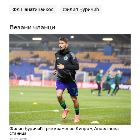
ФК Панатинаикос
Филип Ђуричић
Везани чланци
Филип Ђуричић Грчку заменио Кипром, Апоел нова
станица
25. 07. 2026.