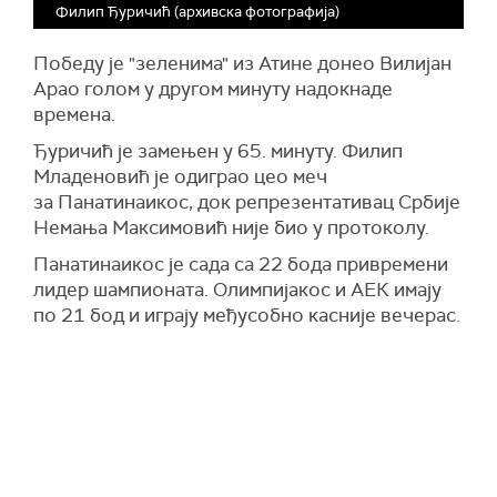
Филип Ђуричић (архивска фотографија)
Победу је "зеленима" из Атине донео Вилијан
Арао голом у другом минуту надокнаде
времена.
Ђуричић је замењен у 65. минуту. Филип
Младеновић је одиграо цео меч
за Панатинаикос, док репрезентативац Србије
Немања Максимовић није био у протоколу.
Панатинаикос је сада са 22 бода привремени
лидер шампионата. Олимпијакос и АЕК имају
по 21 бод и играју међусобно касније вечерас.