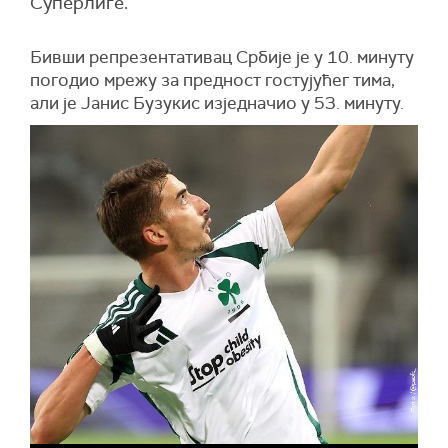
Суперлиге.
Бивши репрезентативац Србије је у 10. минуту
погодио мрежу за предност гостујућег тима,
али је Јанис Бузукис изједначио у 53. минуту.