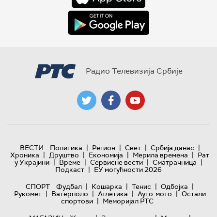
Радио Телевизија Србије
|
|
|
|
ВЕСТИ
Политика
Регион
Свет
Србија данас
|
|
|
|
Хроника
Друштво
Економија
Мерила времена
Рат
|
|
|
|
у Украјини
Време
Сервисне вести
Сматрачница
|
Подкаст
ЕУ могућности 2026
|
|
|
|
СПОРТ
Фудбал
Кошарка
Тенис
Одбојка
|
|
|
|
Рукомет
Ватерполо
Атлетика
Ауто-мото
Остали
|
спортови
Меморијал РТС