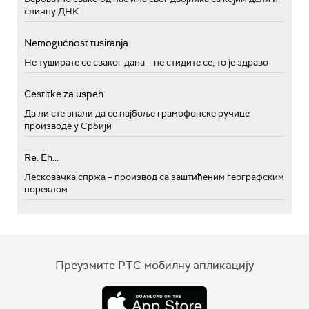
сличну ДНК
Nemogućnost tusiranja
Не туширате се сваког дана – не стидите се, то је здраво
Cestitke za uspeh
Да ли сте знали да се најбоље грамофонске ручице
производе у Србији
Re: Eh...
Лесковачка спржа – производ са заштићеним географским
пореклом
Преузмите РТС мобилну апликацију