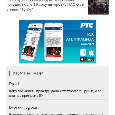
погодио после 16 секунди против ПАОК-а и
утишао "Тумбу"
КОМЕНТАРИ
Da, ali...
Како преживети прва три дана катастрофе у Србији, и за
шта нас припрема ЕУ
Dvojnik mog oca
Вероватно свако од нас има свог двојника са којим дели и