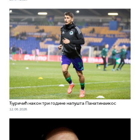
Ђуричић након три године напушта Панатинаикос
12. 06. 2026.