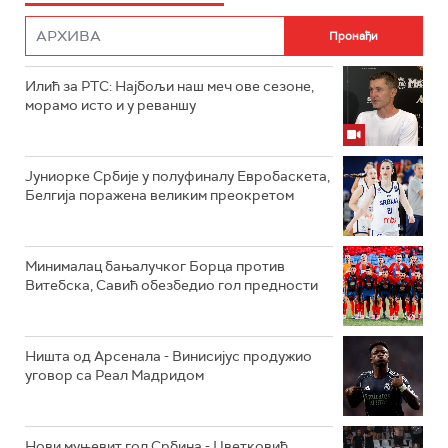
Илић за РТС: Најбољи наш меч ове сезоне,
морамо исто и у реваншу
Јуниорке Србије у полуфиналу Евробаскета,
Белгија поражена великим преокретом
Минималац бањалучког Борца против
Витебска, Савић обезбедио гол предности
Ништа од Арсенала - Винисијус продужио
уговор са Реал Мадридом
Нови муњевит гол Србина - Цветковић