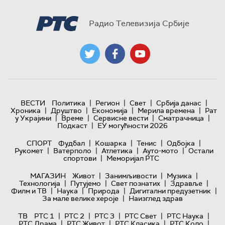
Радио Телевизија Србије
|
|
|
|
ВЕСТИ
Политика
Регион
Свет
Србија данас
|
|
|
|
Хроника
Друштво
Економија
Мерила времена
Рат
|
|
|
|
у Украјини
Време
Сервисне вести
Сматрачница
|
Подкаст
ЕУ могућности 2026
|
|
|
|
СПОРТ
Фудбал
Кошарка
Тенис
Одбојка
|
|
|
|
Рукомет
Ватерполо
Атлетика
Ауто-мото
Остали
|
спортови
Меморијал РТС
|
|
|
МАГАЗИН
Живот
Занимљивости
Музика
|
|
|
|
Технологијa
Путујемо
Свет познатих
Здравље
|
|
|
|
Филм и ТВ
Наука
Природа
Дигитални предузетник
|
За мале велике хероје
Наизглед здрав
|
|
|
|
|
ТВ
РТС 1
РТС 2
РТС 3
РТС Свет
РТС Наука
|
|
|
|
РТС Драма
РТС Живот
РТС Класика
РТС Коло