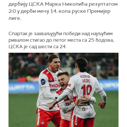
дербију ЦСКА Марка Николића резултатом
2:0 у дерби мечу 14. кола руске Премијер
лиге.
Спартак је захваљујући победи над најљућим
ривалом стигао до петог места са 25 бодова,
ЦСКА је сад шести са 24.