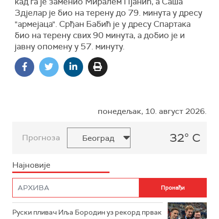
кад га је заменио Миралем Пјанић, а Саша
Здјелар је био на терену до 79. минута у дресу
"армејаца". Срђан Бабић је у дресу Спартака
био на терену свих 90 минута, а добио је и
јавну опомену у 57. минуту.
понедељак, 10. август 2026.
32° C
Прогноза
Најновије
Руски пливач Иља Бородин уз рекорд првак