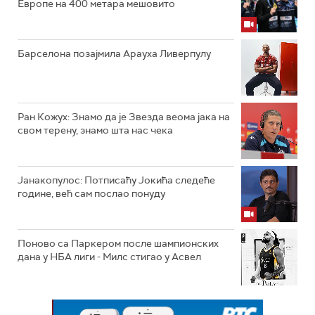
Европе на 400 метара мешовито
Барселона позајмила Арауха Ливерпулу
Ран Кожух: Знамо да је Звезда веома јака на
свом терену, знамо шта нас чека
Јанакопулос: Потписаћу Јокића следеће
године, већ сам послао понуду
Поново са Паркером после шампионских
дана у НБА лиги - Милс стигао у Асвел