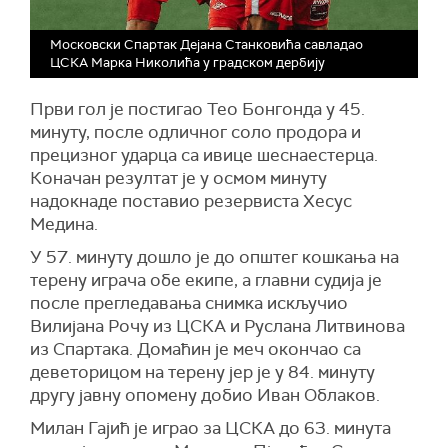
Московски Спартак Дејана Станковића савладао
ЦСКА Марка Николића у градском дербију
Први гол је постигао Тео Бонгонда у 45.
минуту, после одличног соло продора и
прецизног ударца са ивице шеснаестерца.
Коначан резултат је у осмом минуту
надокнаде поставио резервиста Хесус
Медина.
У 57. минуту дошло је до општег кошкања на
терену играча обе екипе, а главни судија је
после прегледавања снимка искључио
Вилијана Рочу из ЦСКА и Руслана Литвинова
из Спартака. Домаћин је меч окончао са
деветорицом на терену јер је у 84. минуту
другу јавну опомену добио Иван Облаков.
Милан Гајић је играо за ЦСКА до 63. минута