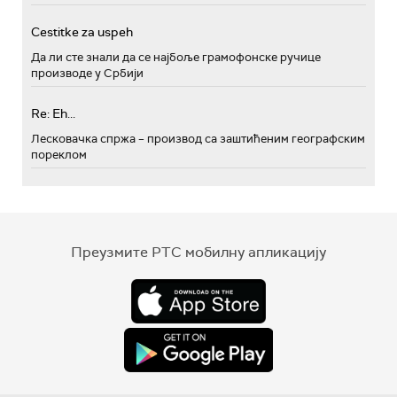
Cestitke za uspeh
Да ли сте знали да се најбоље грамофонске ручице
производе у Србији
Re: Eh...
Лесковачка спржа – производ са заштићеним географским
пореклом
Преузмите РТС мобилну апликацију