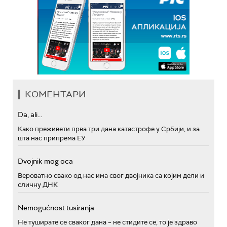
КОМЕНТАРИ
Da, ali...
Како преживети прва три дана катастрофе у Србији, и за
шта нас припрема ЕУ
Dvojnik mog oca
Вероватно свако од нас има свог двојника са којим дели и
сличну ДНК
Nemogućnost tusiranja
Не туширате се сваког дана – не стидите се, то је здраво