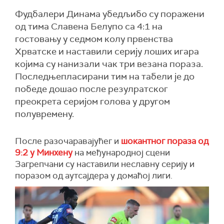
Фудбалери Динама убедљибо су поражени
од тима Славена Белупо са 4:1 на
гостовању у седмом колу првенства
Хрватске и наставили серију лоших игара
којима су нанизали чак три везана пораза.
Последњепласирани тим на табели је до
победе дошао после резулратског
преокрета серијом голова у другом
полувремену.
После разочаравајућег и
шокантног пораза од
9:2 у Минхену
на међународној сцени
Загрепчани су наставили неславну серију и
поразом од аутсајдера у домаћој лиги.