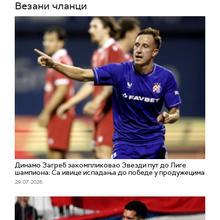
Везани чланци
Динамо Загреб закомпликовао Звезди пут до Лиге
шампиона: Са ивице испадања до победе у продужецима
29. 07. 2026.