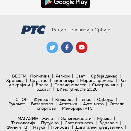
Радио Телевизија Србије
|
|
|
|
ВЕСТИ
Политика
Регион
Свет
Србија данас
|
|
|
|
Хроника
Друштво
Економија
Мерила времена
Рат
|
|
|
|
у Украјини
Време
Сервисне вести
Сматрачница
|
Подкаст
ЕУ могућности 2026
|
|
|
|
СПОРТ
Фудбал
Кошарка
Тенис
Одбојка
|
|
|
|
Рукомет
Ватерполо
Атлетика
Ауто-мото
Остали
|
спортови
Меморијал РТС
|
|
|
МАГАЗИН
Живот
Занимљивости
Музика
|
|
|
|
Технологијa
Путујемо
Свет познатих
Здравље
|
|
|
|
Филм и ТВ
Наука
Природа
Дигитални предузетник