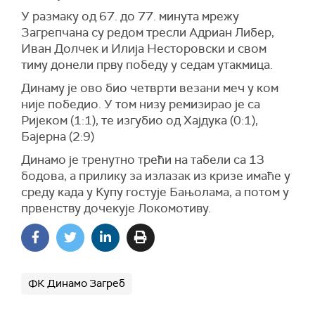
У размаку од 67. до 77. минута мрежу
Загрепчана су редом тресли Адриан Либер,
Иван Долчек и Илија Несторовски и свом
тиму донели прву победу у седам утакмица.
Динаму је ово био четврти везани меч у ком
није победио. У том низу ремизирао је са
Ријеком (1:1), те изгубио од Хајдука (0:1),
Бајерна (2:9)
Динамо је тренутно трећи на табели са 13
бодова, а прилику за излазак из кризе имаће у
среду када у Купу гостује Бањолама, а потом у
првенству дочекује Локомотиву.
ФК Динамо Загреб