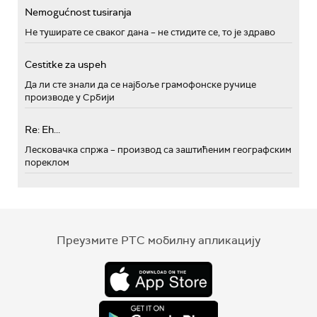
Nemogućnost tusiranja
Не туширате се сваког дана – не стидите се, то је здраво
Cestitke za uspeh
Да ли сте знали да се најбоље грамофонске ручице
производе у Србији
Re: Eh...
Лесковачка спржа – производ са заштићеним географским
пореклом
Преузмите РТС мобилну апликацију