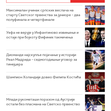
Максималан учинак српских веслача на
старту Светског првенства за јуниоре – два
полуфинала и четвртфинале
Уефа не верује у Инфантиново извињење и
остаје при бојкоту Фифиних такмичења
Диоманде најскупље појачање у историји
Реал Мадрида – седмогодишњи уговор за
тинејџера
Шампион Холандије довео Филипа Костића
Млади рукометаши поразом од Аустрије
остали без пласмана на Светско првенство