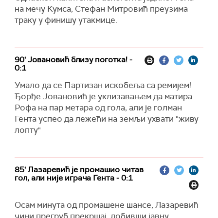
на мечу Кумса, Стефан Митровић преузима
траку у финишу утакмице.
90' Јовановић близу поготка! -
0:1
Умало да се Партизан искобеља са ремијем!
Ђорђе Јовановић је уклизавањем да матира
Рофа на пар метара од гола, али је голман
Гента успео да лежећи на земљи ухвати "живу
лопту"
85' Лазаревић је промашио читав
гол, али није играча Гента - 0:1
Осам минута од промашене шансе, Лазаревић
чини прегруб прекршај, добивши јавну