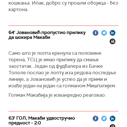
кошкања. Ипак, добро су прошли обојица - без
картона.
64' Јовановић пропустио прилику
да шокира Макаби
Само што је лопта кренула са половине
терена, ТСЦ је имао прилику да смањи
заостатак. Један од фудбалера из Бачке
Тополе послао је лопту иза редова последње
линије, а Јовановић је успео да је прими и
изађе један на један са голманом Мишпатијем.
Голман Макабија је изванредно реаговао.
63' ГОЛ, Макаби удвостручио
предност - 2:0