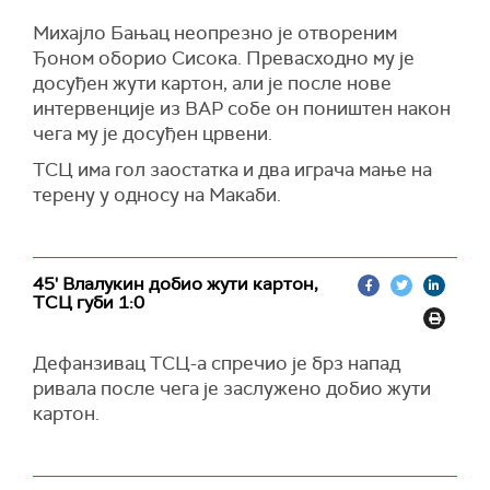
Михајло Бањац неопрезно је отвореним
Ђоном оборио Сисока. Превасходно му је
досуђен жути картон, али је после нове
интервенције из ВАР собе он поништен након
чега му је досуђен црвени.
ТСЦ има гол заостатка и два играча мање на
терену у односу на Макаби.
45' Влалукин добио жути картон,
ТСЦ губи 1:0
Дефанзивац ТСЦ-а спречио је брз напад
ривала после чега је заслужено добио жути
картон.