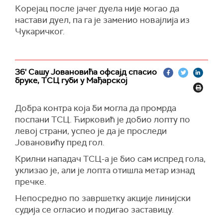
Корејац после јачег дуела није могао да
настави дуел, па га је заменио новајлија из
Чукаричког.
36' Сашу Јовановића офсајд спасио
бруке, ТСЦ губи у Мађарској
Добра контра која би могла да промрда
поспани ТСЦ. Ћирковић је добио лопту по
левој страни, успео је да је проследи
Јовановићу пред гол.
Крилни нападач ТСЦ-а је био сам испред гола,
уклизао је, али је лопта отишла метар изнад
пречке.
Непосредно по завршетку акције линијски
судија се огласио и подигао заставицу.