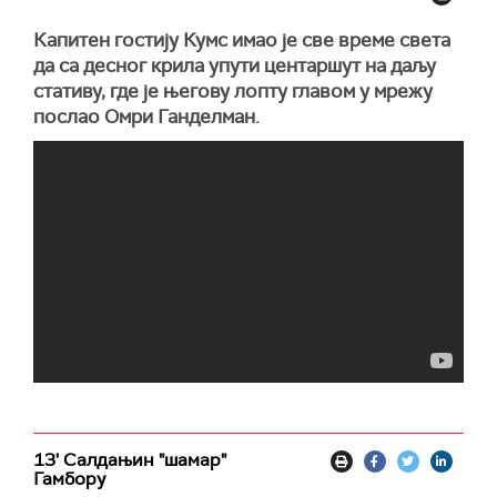
Капитен гостију Кумс имао је све време света
да са десног крила упути центаршут на даљу
стативу, где је његову лопту главом у мрежу
послао Омри Ганделман.
13' Салдањин "шамар"
Гамбору