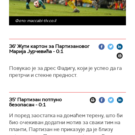
Фото: maccabi-tlv.co.il
36' Жути картон за Партизановог
Марија Јурчевића - 0:1
Повукао је за дрес Фадигу, који је успео да га
претрчи и стекне предност.
35' Партизан потпуно
безопасан - 0:1
И поред заостатка на домаћем терену, што би
био очекиван додатни мотив за сваки тим на
планти, Партизан не приказује да је близу