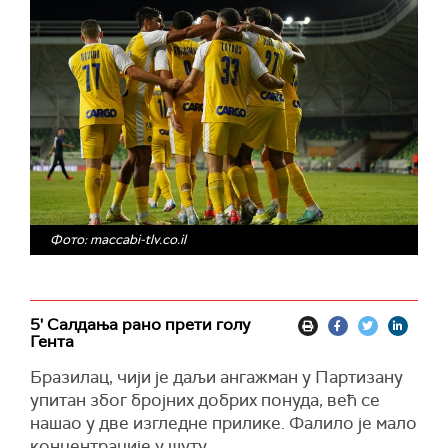
Фото: maccabi-tlv.co.il
5' Салдања рано прети голу
Гента
Бразилац, чији је даљи ангажман у Партизану
упитан због бројних добрих понуда, већ се
нашао у две изгледне прилике. Фалило је мало
концентрације у шуту.