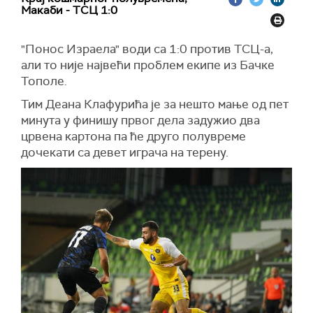
Макаби - ТСЦ 1:0
"Понос Израела" води са 1:0 против ТСЦ-а,
али то није највећи проблем екипе из Бачке
Тополе.
Тим Деана Клафурића је за нешто мање од пет
минута у финишу првог дела задужио два
црвена картона па ће друго полувреме
дочекати са девет играча на терену.