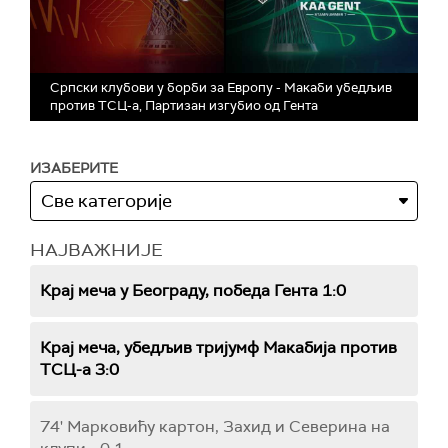
Српски клубови у борби за Европу - Макаби убедљив
против ТСЦ-а, Партизан изгубио од Гента
ИЗАБЕРИТЕ
НАЈВАЖНИЈЕ
Крај меча у Београду, победа Гента 1:0
Крај меча, убедљив тријумф Макабија против
ТСЦ-а 3:0
74' Марковићу картон, Захид и Северина на