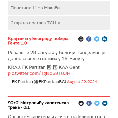
Почетних 11 за Макаби
Стартна постава ТСЦ-а
Крај меча у Београду, победа
Гента 1:0
Реванш је 28. августа у Белгији. Ганделман је
донео славље гостима у 16. минуту.
KRAJ: FK Partizan 0️⃣:1️⃣ KAA Gent
pic.twitter.com/TgNo69T83H
— FK Partizan (@FKPartizanBG)
August 22, 2024
90+2' Митровићу капитенска
трака - 0:1
Одласком капитена и асистента јединог гола