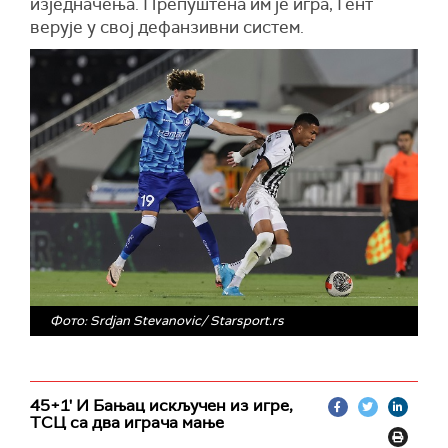
изједначења. Препуштена им је игра, Гент
верује у свој дефанзивни систем.
Фото: Srdjan Stevanovic/ Starsport.rs
45+1' И Бањац искључен из игре,
ТСЦ са два играча мање