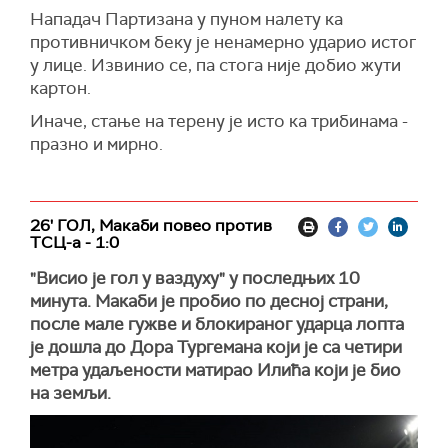
Нападач Партизана у пуном налету ка
противничком беку је ненамерно ударио истог
у лице. Извинио се, па стога није добио жути
картон.
Иначе, стање на терену је исто ка трибинама -
празно и мирно.
26' ГОЛ, Макаби повео против
ТСЦ-а - 1:0
"Висио је гол у ваздуху" у последњих 10
минута. Макаби је пробио по десној страни,
после мале гужве и блокираног ударца лопта
је дошла до Дора Тургемана који је са четири
метра удаљености матирао Илића који је био
на земљи.