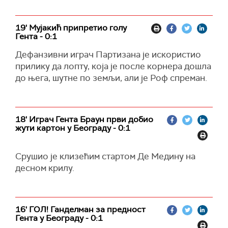
19' Мујакић припретио голу
Гента - 0:1
Дефанзивни играч Партизана је искористио
прилику да лопту, која је после корнера дошла
до њега, шутне по земљи, али је Роф спреман.
18' Играч Гента Браун први добио
жути картон у Београду - 0:1
Срушио је клизећим стартом Де Медину на
десном крилу.
16' ГОЛ! Ганделман за предност
Гента у Београду - 0:1