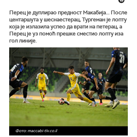
Перец је дуплирао предност Макабија... После
центаршута у шеснаестерац, Тургеман је лопту
која је излазила успео да врати на петерац, а
Перец је уз помоћ прешке сместио лопту иза
гол линије.
Фото: maccabi-tlv.co.il