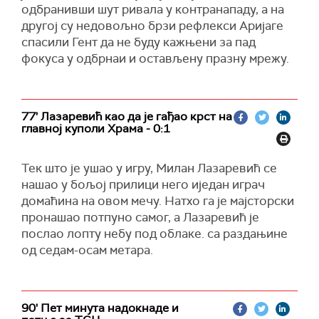
одбранивши шут ривала у контранападу, а на
другој су недовољно брзи рефлекси Аријаге
спасили Гент да не буду кажњени за пад
фокуса у одбрнаи и остављену празну мрежу.
77' Лазаревић као да је гађао крст на
главној куполи Храма - 0:1
Тек што је ушао у игру, Милан Лазаревић се
нашао у бољој прилици него иједан играч
домаћина на овом мечу. Натхо га је мајсторски
пронашао потпуно самог, а Лазаревић је
послао лопту небу под облаке. са раздањине
од седам-осам метара.
90' Пет минута надокнаде и