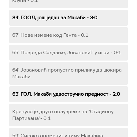
клупи - 0:1
84' ГООЛ, још један за Макаби - 3:0
67' Нове измене код Гента - 0:1
65' Повреда Салдање, Јовановић у игри - 0:1
64' Јовановић пропустио прилику да шокира
Макаби
63' ГОЛ, Макаби удвостручио предност - 2:0
Кренуло је друго полувреме на "Стадиону
Партизана"- 0:1
59' Сисоко опоменут у тиму Макабија