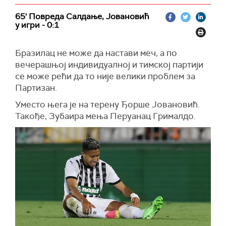
65' Повреда Салдање, Јовановић
у игри - 0:1
Бразилац не може да настави меч, а по
вечерашњој индивидуалној и тимској партији
се може рећи да то није велики проблем за
Партизан.
Уместо њега је на терену Ђорше Јовановић.
Такође, Зубаира мења Перуанац Грималдо.