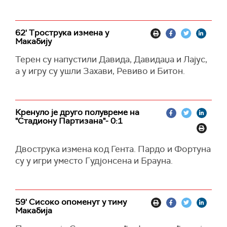
62' Трострука измена у
Макабију
Терен су напустили Давида, Давидаџа и Лајус,
а у игру су ушли Захави, Ревиво и Битон.
Кренуло је друго полувреме на
"Стадиону Партизана"- 0:1
Двострука измена код Гента. Пардо и Фортуна
су у игри уместо Гудјонсена и Брауна.
59' Сисоко опоменут у тиму
Макабија