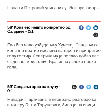
Цапан и Петровић уписани су због приговора.
58' Коначно нешто конкретно од
Салдање - 0:1
Ево бар мало узбуђења у Хумској. Салдања се
коначно вратио мислима на терен и припретио
голу гостију. Северина му је послао добар пас
са десног крила, шут Бразилца далеко преко
гола.
53' Салдања зрео за клупу -
0:1
Нападач Партизана је нервозно реаговао ка
штоперу Гента Торунариги, било је на ивици