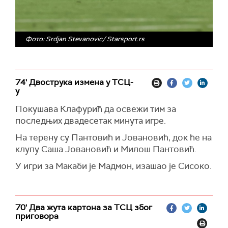
Фото: Srdjan Stevanovic/ Starsport.rs
74' Двострука измена у ТСЦ-
у
Покушава Клафурић да освежи тим за
последњих двадесетак минута игре.
На терену су Пантовић и Јовановић, док ће на
клупу Саша Јовановић и Милош Пантовић.
У игри за Макаби је Мадмон, изашао је Сисоко.
70' Два жута картона за ТСЦ због
приговора