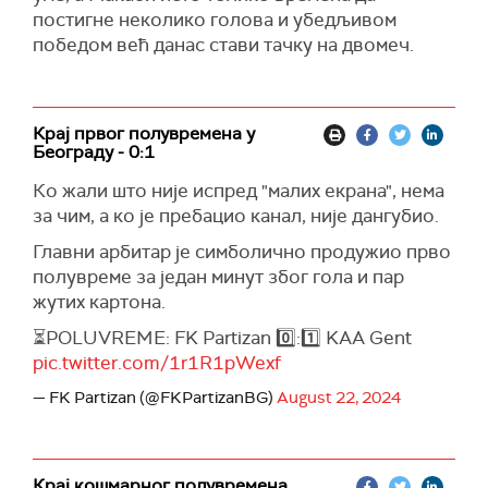
постигне неколико голова и убедљивом
победом већ данас стави тачку на двомеч.
Крај првог полувремена у
Београду - 0:1
Ко жали што није испред "малих екрана", нема
за чим, а ко је пребацио канал, није дангубио.
Главни арбитар је симболично продужио прво
полувреме за један минут због гола и пар
жутих картона.
⏳POLUVREME: FK Partizan 0️⃣:1️⃣ KAA Gent
pic.twitter.com/1r1R1pWexf
— FK Partizan (@FKPartizanBG)
August 22, 2024
Крај кошмарног полувремена,