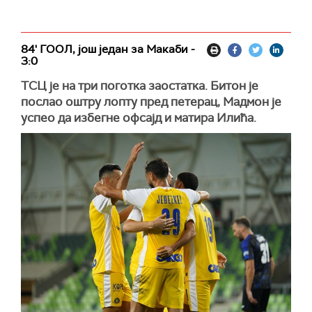
84' ГООЛ, још један за Макаби -
3:0
ТСЦ је на три поготка заостатка. Битон је
послао оштру лопту пред петерац, Мадмон је
успео да избегне офсајд и матира Илића.