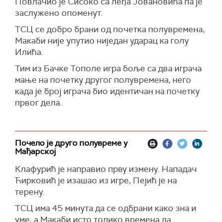
Повлачио је Сисоко са леђа Јовановића па је
заслужено опоменут.
ТСЦ се добро брани од почетка полувремена,
Макаби није упутио ниједан ударац ка голу
Илића.
Тим из Бачке Тополе игра боље са два играча
мање на почетку другог полувремена, него
када је број играча био идентичан на почетку
првог дела.
Почело је друго полувреме у
Мађарској
Клафурић је направио прву измену. Нападач
Ћирковић је изашао из игре, Пејић је на
терену.
ТСЦ има 45 минута да се одбрани како зна и
уме, а Макаби исто толико времена да