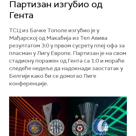
Партизан изгубио од
Гента
ТСЦ из Бачке Тополе изгубио је у
Мађарској од Макабија из Тел Авива
резултатом 3:0 у првом сусрету плеј-офа за
пласман у Лигу Европе. Партизан је на свом
стадиону поражен од Гента са 1:0 и мораће
следеће недеље да надокнади заостатак у
Белгији како би се домогао Лиге
конференције.