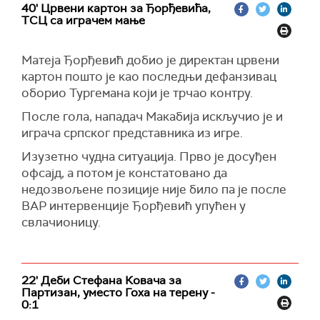
40' Црвени картон за Ђорђевића,
ТСЦ са играчем мање
Матеја Ђорђевић добио је директан црвени
картон пошто је као последњи дефанзивац
оборио Тургемана који је трчао контру.
После гола, нападач Макабија искључио је и
играча српског представника из игре.
Изузетно чудна ситуација. Прво је досуђен
офсајд, а потом је констатовано да
недозвољене позиције није било па је после
ВАР интервенције Ђорђевић упућен у
свлачионицу.
22' Деби Стефана Ковача за
Партизан, уместо Гоха на терену -
0:1