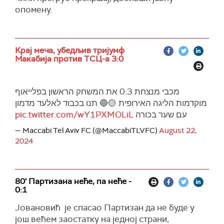
опомену.
Крај меча, убедљив тријумф
Макабија против ТСЦ-а 3:0
מכבי מנצחת 0:3 את המשחק הראשון בפלייאוף
מוקדמות הליגה האירופית 🟡🔵 תנו בכבוד לאלעד מדמון
pic.twitter.com/wY1PXMOLiL
עם שער בכורה
— Maccabi Tel Aviv FC (@MaccabiTLVFC)
August 22,
2024
80' Партизана неће, па неће -
0:1
Јовановић је спасао Партизан да не буде у
још већем заостатку на једној страни,