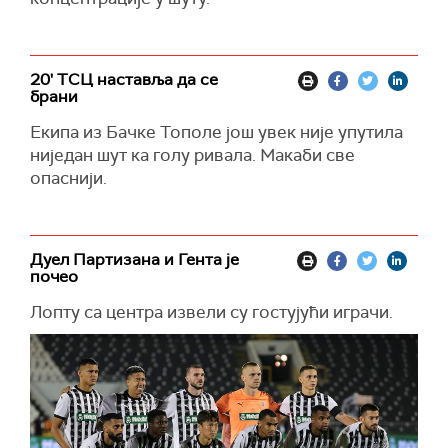
20' ТСЦ наставља да се
брани
Екипа из Бачке Тополе још увек није упутила
ниједан шут ка голу ривала. Макаби све
опаснији.
Дуел Партизана и Гента је
почео
Лопту са центра извели су гостујући играчи.