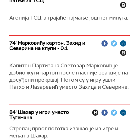
патње за ТСЦ
Агонија ТСЦ-а трајаће најмање још пет минута.
74' Марковићу картон, Захид и
Северина на клупи - 0:1
Капитен Партизана Светозар Марковић је
добио жути картон после гласније реакције на
досуђени прекршај. Потом су у игру ушли
Натхо и Лазаревић уместо Захида и Северине.
84' Шахар у игри уместо
Тугемана
Стрелац првог поготка изашао је из игре и
мења га Шахар.