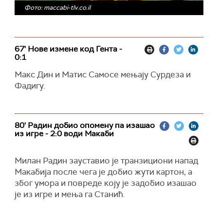
Фото: maccabi-tlv.co.il
67' Нове измене код Гента -
0:1
Макс Дин и Матис Самосе мењају Сурдеза и
Фадигу.
80' Радин добио опомену па изашао
из игре - 2:0 води Макаби
Милан Радин зауставио је транзициони напад
Макабија после чега је добио жути картон, а
због умора и повреде коју је задобио изашао
је из игре и мења га Станић.