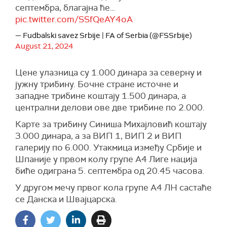
септембра, благајна ће…
pic.twitter.com/SSfQeAY4oA
— Fudbalski savez Srbije | FA of Serbia (@FSSrbije)
August 21, 2024
Цене улазница су 1.000 динара за северну и
јужну трибину. Бочне стране источне и
западне трибине коштају 1.500 динара, а
централни делови ове две трибине по 2.000.
Карте за трибину Синиша Михајловић коштају
3.000 динара, а за ВИП 1, ВИП 2 и ВИП
галерију по 6.000. Утакмица између Србије и
Шпаније у првом колу групе А4 Лиге нација
биће одиграна 5. септембра од 20.45 часова.
У другом мечу првог кола групе А4 ЛН састаће
се Данска и Швајцарска.