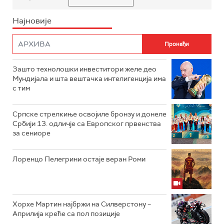
Најновије
Зашто технолошки инвеститори желе део
Мундијала и шта вештачка интелигенција има
с тим
Српске стрелкиње освојиле бронзу и донеле
Србији 13. одличје са Европског првенства
за сениоре
Лоренцо Пелегрини остаје веран Роми
Хорхе Мартин најбржи на Силверстону –
Априлија креће са пол позиције