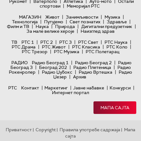
|
|
|
|
Рукомет
Ватерполо
Атлетика
Ауто-мото
Остали
|
спортови
Меморијал РТС
|
|
|
МАГАЗИН
Живот
Занимљивости
Музика
|
|
|
|
Технологијa
Путујемо
Свет познатих
Здравље
|
|
|
|
Филм и ТВ
Наука
Природа
Дигитални предузетник
|
За мале велике хероје
Наизглед здрав
|
|
|
|
|
ТВ
РТС 1
РТС 2
РТС 3
РТС Свет
РТС Наука
|
|
|
|
РТС Драма
РТС Живот
РТС Класика
РТС Коло
|
|
РТС Трезор
РТС Музика
РТС Полетарац
|
|
РАДИО
Радио Београд 1
Радио Београд 2
Радио
|
|
|
Београд 3
Београд 202
Радио Плетеница
Радио
|
|
|
Рокенролер
Радио Џубокс
Радио Вртешка
Радио
|
Џезер
Архив
|
|
|
|
РТС
Контакт
Маркетинг
Јавне набавке
Конкурси
Интернет портал
МАПА САЈТА
Приватност
Copyright
Правила употребе садржаја
Мапа
|
|
|
сајта