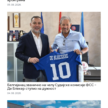
арбитрима
05. 08. 2026.
Белгијанац званично на челу Судијске комисије ФСС –
Де Блекер ступио на дужност
04. 08. 2026.