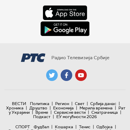
Радио Телевизија Србије
|
|
|
|
ВЕСТИ
Политика
Регион
Свет
Србија данас
|
|
|
|
Хроника
Друштво
Економија
Мерила времена
Рат
|
|
|
|
у Украјини
Време
Сервисне вести
Сматрачница
|
Подкаст
ЕУ могућности 2026
|
|
|
|
СПОРТ
Фудбал
Кошарка
Тенис
Одбојка