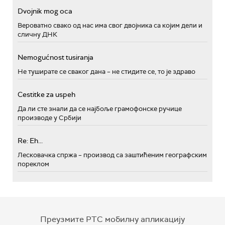
Dvojnik mog oca
Вероватно свако од нас има свог двојника са којим дели и
сличну ДНК
Nemogućnost tusiranja
Не туширате се сваког дана – не стидите се, то је здраво
Cestitke za uspeh
Да ли сте знали да се најбоље грамофонске ручице
производе у Србији
Re: Eh...
Лесковачка спржа – производ са заштићеним географским
пореклом
Преузмите РТС мобилну апликацију