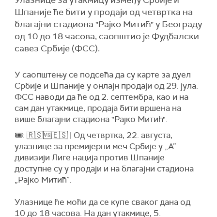
Улазнице за утакмицу између Србије и
Шпаније ће бити у продаји од четвртка на
благајни стадиона "Рајко Митић" у Београду
од 10 до 18 часова, саопштио је Фудбалски
савез Србије (ФСС).
У саопштењу се подсећа да су карте за дуел
Србије и Шпаније у онлајн продаји од 29. јула.
ФСС наводи да ће од 2. септембра, као и на
сам дан утакмице, продаја бити вршена на
више благајни стадиона "Рајко Митић".
🎟️: 🇷🇸🆚🇪🇸 | Од четвртка, 22. августа,
улазнице за премијерни меч Србије у „А”
дивизији Лиге нација против Шпаније
доступне су у продаји и на благајни стадиона
„Рајко Митић”.
Улазнице ће моћи да се купе сваког дана од
10 до 18 часова. На дан утакмице, 5.