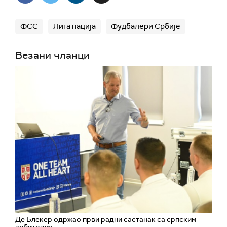
ФСС
Лига нација
Фудбалери Србије
Везани чланци
Де Блекер одржао први радни састанак са српским