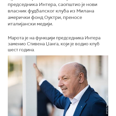
председника Интера, саопштио је нови
власник фудбалског клуба из Милана
амерички фонд Оуктри, преносе
италијански медији.
Марота је на функцији председника Интера
заменио Стивена Џанга, који је водио клуб
шест година.