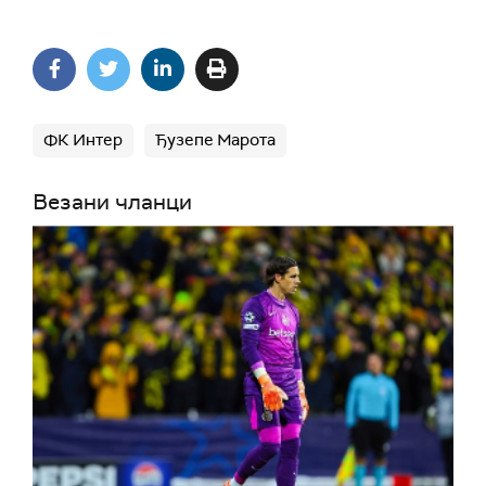
ФК Интер
Ђузепе Марота
Везани чланци