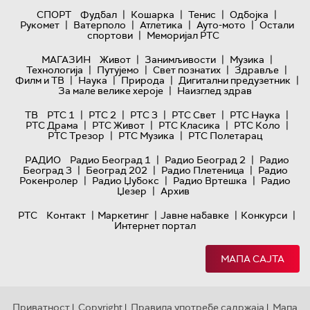
|
|
|
|
СПОРТ
Фудбал
Кошарка
Тенис
Одбојка
|
|
|
|
Рукомет
Ватерполо
Атлетика
Ауто-мото
Остали
|
спортови
Меморијал РТС
|
|
|
МАГАЗИН
Живот
Занимљивости
Музика
|
|
|
|
Технологијa
Путујемо
Свет познатих
Здравље
|
|
|
|
Филм и ТВ
Наука
Природа
Дигитални предузетник
|
За мале велике хероје
Наизглед здрав
|
|
|
|
|
ТВ
РТС 1
РТС 2
РТС 3
РТС Свет
РТС Наука
|
|
|
|
РТС Драма
РТС Живот
РТС Класика
РТС Коло
|
|
РТС Трезор
РТС Музика
РТС Полетарац
|
|
РАДИО
Радио Београд 1
Радио Београд 2
Радио
|
|
|
Београд 3
Београд 202
Радио Плетеница
Радио
|
|
|
Рокенролер
Радио Џубокс
Радио Вртешка
Радио
|
Џезер
Архив
|
|
|
|
РТС
Контакт
Маркетинг
Јавне набавке
Конкурси
Интернет портал
МАПА САЈТА
Приватност
Copyright
Правила употребе садржаја
Мапа
|
|
|