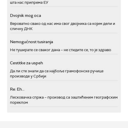
шта нас припрема ЕУ
Dvojnik mog oca
Вероватно свако од нас има свог двојника са којим дели и
сличну ДНК
Nemogućnost tusiranja
Не туширате се сваког дана – не стидите се, то је здраво
Cestitke za uspeh
Да ли сте знали да се најбоље грамофонске ручице
производе у Србији
Re: Eh...
Лесковачка спржа – производ са заштићеним географским
пореклом