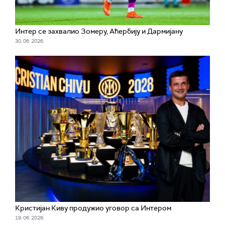
Интер се захвалио Зомеру, Аћербију и Дармијану
30. 06. 2026.
Кристијан Киву продужио уговор са Интером
19. 06. 2026.