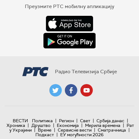
Преузмите РТС мобилну апликацију
Радио Телевизија Србије
|
|
|
|
ВЕСТИ
Политика
Регион
Свет
Србија данас
|
|
|
|
Хроника
Друштво
Економија
Мерила времена
Рат
|
|
|
|
у Украјини
Време
Сервисне вести
Сматрачница
|
Подкаст
ЕУ могућности 2026