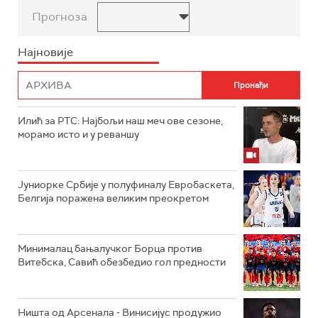
Прогноза
Најновије
Илић за РТС: Најбољи наш меч ове сезоне,
морамо исто и у реваншу
Јуниорке Србије у полуфиналу Евробаскета,
Белгија поражена великим преокретом
Минималац бањалучког Борца против
Витебска, Савић обезбедио гол предности
Ништа од Арсенала - Винисијус продужио