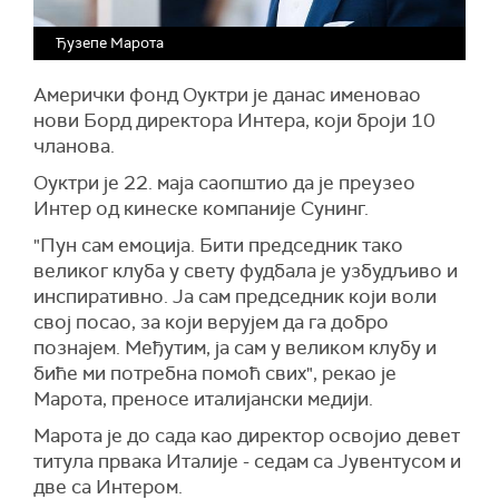
Ђузепе Марота
Амерички фонд Оуктри је данас именовао
нови Борд директора Интера, који броји 10
чланова.
Оуктри је 22. маја саопштио да је преузео
Интер од кинеске компаније Сунинг.
"Пун сам емоција. Бити председник тако
великог клуба у свету фудбала је узбудљиво и
инспиративно. Ја сам председник који воли
свој посао, за који верујем да га добро
познајем. Међутим, ја сам у великом клубу и
биће ми потребна помоћ свих", рекао је
Марота, преносе италијански медији.
Марота је до сада као директор освојио девет
титула првака Италије - седам са Јувентусом и
две са Интером.