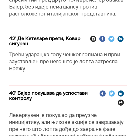
Бајер, без идеје нема шансу против
расположеног италијанског представника.
42' Де Кетеларе прети, Ковар
сигуран
Трећи ударац ка голу чешког голмана и први
заустављен пре него што је лопта затресла
мрежу.
40' Бајер покушава да успостави
контролу
Леверкузен је покушао да преузме
иницијативу, али њихове акције се завршавају
пре него што лопта дође до завршне фазе