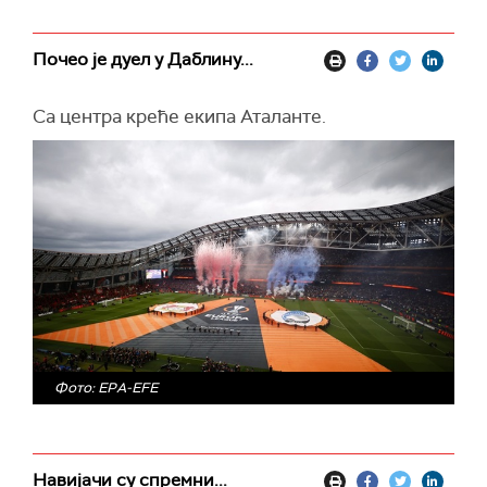
Почео је дуел у Даблину...
Са центра креће екипа Аталанте.
Фото: EPA-EFE
Навијачи су спремни...