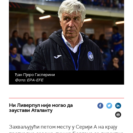
Ђан Пјерo Гасперини
Фото: EPA-EFE
Ни Ливерпул није могао да
заустави Аталанту
Захваљујући петом месту у Серији А на крају