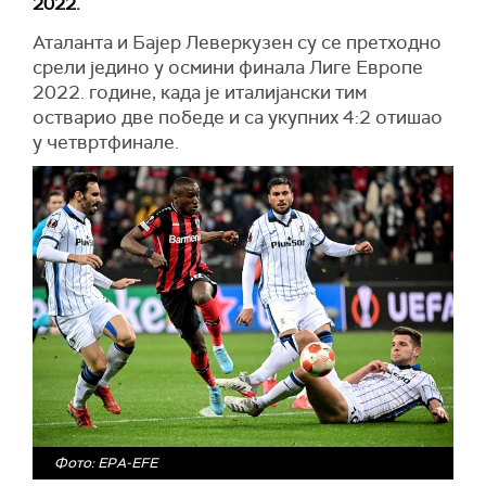
2022.
Аталанта и Бајер Леверкузен су се претходно
срели једино у осмини финала Лиге Европе
2022. године, када је италијански тим
остварио две победе и са укупних 4:2 отишао
у четвртфинале.
Фото: EPA-EFE