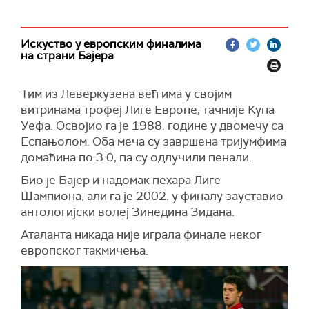
Искуство у европским финалима
на страни Бајера
Тим из Леверкузена већ има у својим
витринама трофеј Лиге Европе, тачније Купа
Уефа. Освојио га је 1988. године у двомечу са
Еспањолом. Оба меча су завршена тријумфима
домаћина по 3:0, па су одлучили пенали.
Био је Бајер и надомак пехара Лиге
Шампиона, али га је 2002. у финалу зауставио
антологијски волеј Зинедина Зидана.
Аталанта никада није играла финале неког
европског такмичења.