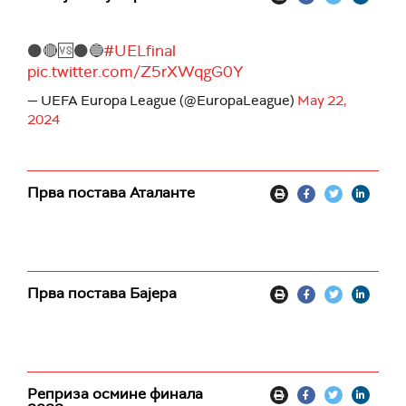
⚫️🔴🆚⚫️🔵
#UELfinal
pic.twitter.com/Z5rXWqgG0Y
— UEFA Europa League (@EuropaLeague)
May 22,
2024
Прва постава Аталанте
Прва постава Бајера
Реприза осмине финала