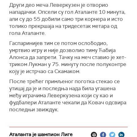
Други део меча Леверкузен је отворио
нападачки. Опсели су гол Аталанте 10 минута,
али су до 55 добили само три корнера и исто
толико прекршаја на тридесетак метара од
гола Аталанте.
Гаспаринијев тим се потом ослободио,
умртвио игру и није дозволио тиму Ћабија
Алонса да запрети. Тачку на меч ставио је хет-
триком Лукман у 75. минуту после полуконтре
коју је истрчао са Скамаком.
После трећег примљеног поготка стекао се
утицај да је и последња нада била угашена
међу играчима Леверкузена који су као и
фудбалери Аталанте чекали да Ковач одсвира
последњи звиждук.
Аталанта је шампион Лиге