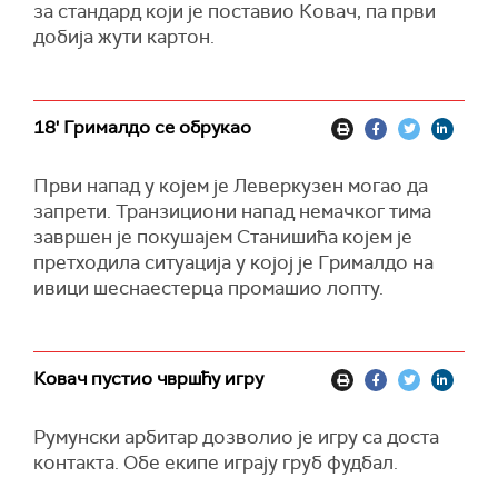
за стандард који је поставио Ковач, па први
добија жути картон.
18' Грималдо се обрукао
Први напад у којем је Леверкузен могао да
запрети. Транзициони напад немачког тима
завршен је покушајем Станишића којем је
претходила ситуација у којој је Грималдо на
ивици шеснаестерца промашио лопту.
Ковач пустио чвршћу игру
Румунски арбитар дозволио је игру са доста
контакта. Обе екипе играју груб фудбал.