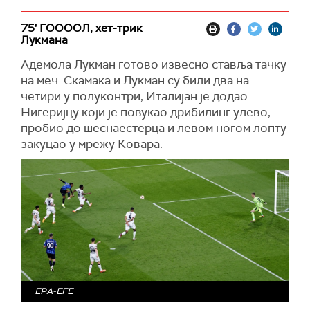
75' ГООООЛ, хет-трик
Лукмана
Адемола Лукман готово извесно ставља тачку
на меч. Скамака и Лукман су били два на
четири у полуконтри, Италијан је додао
Нигеријцу који је повукао дрибилинг улево,
пробио до шеснаестерца и левом ногом лопту
закуцао у мрежу Ковара.
EPA-EFE