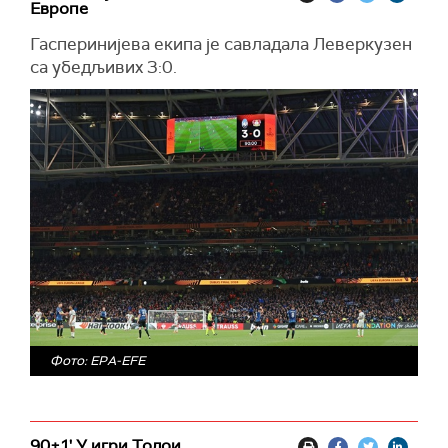
Европе
Гасперинијева екипа је савладала Леверкузен
са убедљивих 3:0.
Фото: EPA-EFE
90+1' У игри Толои