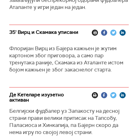
захваљујући беспрекорној одбрани фудбалера
Аталанте у игри један на један.
35' Вирц и Скамака уписани
Флоријан Вирц из Бајера кажњен је жутим
картоном због приговора, а само пар
тренутака раније, Скамака из Аталанте истом
бојом кажњен је због закаснелог старта.
Де Кетеларе изузетно
активан
Белгијски фудбалер уз Запакосту на десној
страни прави велики притисак на Тапсобу,
Паласиоса и Хинкапија, па Бајерн скоро да
нема игру по својој левој страни.