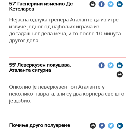
57' Гасперини изменио Де
Кетелареа
Нејасна одлука тренера Аталанте да из игре
извуче једног од најбољих играча из
досадашњег дела меча, и то после 10 минута
другог дела.
55' Леверкузен покушава,
Аталанта сигурна
Опколио је леверкузен гол Аталанте у
неколико наврата, али су два корнера све што
је добио.
Почиње друго полувреме