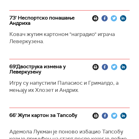
73' Неспортско понашање
Андриха
Ковач жутим картоном "наградио" играча
Леверкузена.
69'Двострука измена у
Леверкузену
Игру су напустили Паласиос и Грималдо, а
мењају их Хлозет и Андрих.
66' Жути картон за Тапсобу
Адемола Лукман је поново избацио Тапсобу
који је принуђен на старт после којег је добио