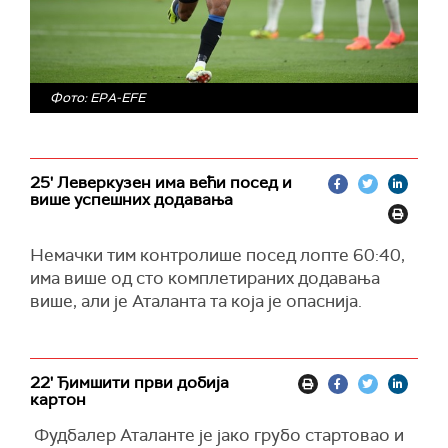
Фото: EPA-EFE
25' Леверкузен има већи посед и
више успешних додавања
Немачки тим контролише посед лопте 60:40,
има више од сто комплетираних додавања
више, али је Аталанта та која је опаснија.
22' Ђимшити први добија
картон
Фудбалер Аталанте је јако грубо стартовао и