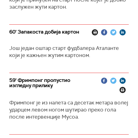
заслужен жути картон.
60' Запакоста добија картон
Још један оштар старт фудбалера Аталанте
који је кажњен жутим картоном.
59' Фримпонг пропустио
изгледну прилику
Фримпонг је из налета са десетак метара волеј
ударцем левом ногом шутирао преко гола
после интервенције Мусоа.