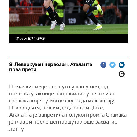
Фото: EPA-EFE
8' Леверкузен нервозан, Аталанта
прва прети
Немачки тим је стегнуто ушао у меч, од
почетка утакмице направили су неколико
грешака које су могле скупо да их коштају.
Последњом, лошим додавањем Џаке,
Аталанта је запретила полуконтром, а Скамака
је главом после центаршута лоше захватио
лопту.