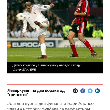
Детаљ којег се у Леверкузену нерадо сећају
Фото: EPA-EFE
Леверкузен на два корака од
"триплете"
Још два дуела, два финала, и Ћаби Алонсо
улази у историју фудбала са перфектном