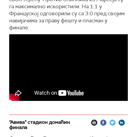
га максимално искористили. На 1:1 у
Француској одговорили су са 3:0 пред својим
навијачима за праву фешту и пласман у
финале.
"Авива" стадион домаћин
финала