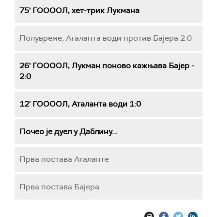
75' ГООООЛ, хет-трик Лукмана
Полувреме, Аталанта води против Бајера 2:0
26' ГООООЛ, Лукман поново кажњава Бајер -
2:0
12' ГООООЛ, Аталанта води 1:0
Почео је дуел у Даблину...
Прва постава Аталанте
Прва постава Бајера