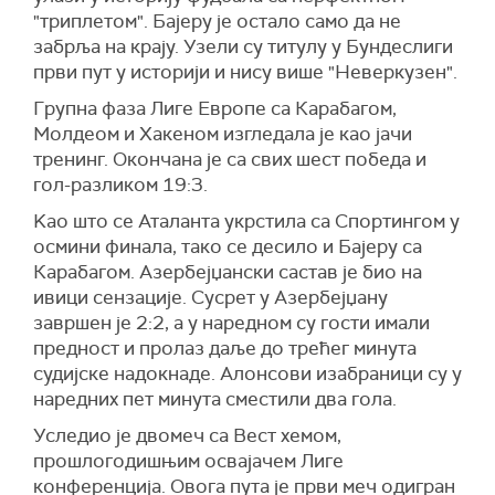
"триплетом". Бајеру је остало само да не
забрља на крају. Узели су титулу у Бундеслиги
први пут у историји и нису више "Неверкузен".
Групна фаза Лиге Европе са Карабагом,
Молдеом и Хакеном изгледала је као јачи
тренинг. Окончана је са свих шест победа и
гол-разликом 19:3.
Kao што се Аталанта укрстила са Спортингом у
осмини финала, тако се десило и Бајеру са
Карабагом. Азербејџански састав је био на
ивици сензације. Сусрет у Азербејџану
завршен је 2:2, а у наредном су гости имали
предност и пролаз даље до трећег минута
судијске надокнаде. Алонсови изабраници су у
наредних пет минута сместили два гола.
Уследио је двомеч са Вест хемом,
прошлогодишњим освајачем Лиге
конференција. Овога пута је први меч одигран