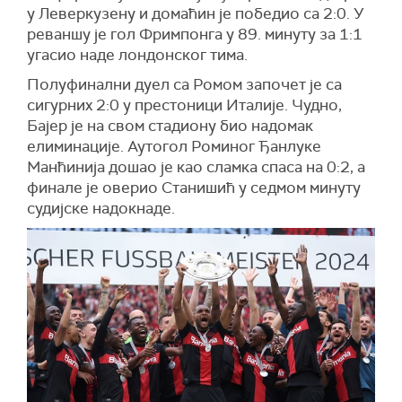
у Леверкузену и домаћин је победио са 2:0. У
реваншу је гол Фримпонга у 89. минуту за 1:1
угасио наде лондонског тима.
Полуфинални дуел са Ромом започет је са
сигурних 2:0 у престоници Италије. Чудно,
Бајер је на свом стадиону био надомак
елиминације. Аутогол Роминог Ђанлуке
Манћинија дошао је као сламка спаса на 0:2, а
финале је оверио Станишић у седмом минуту
судијске надокнаде.