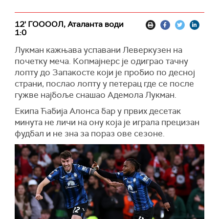
12' ГООООЛ, Аталанта води
1:0
Лукман кажњава успавани Леверкузен на
почетку меча. Копмајнерс је одиграо тачну
лопту до Запакосте који је пробио по десној
страни, послао лопту у петерац где се после
гужве најбоље снашао Адемола Лукман.
Екипа Ћабија Алонса бар у првих десетак
минута не личи на ону која је играла прецизан
фудбал и не зна за пораз ове сезоне.