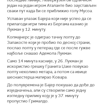
последње линије, Леверкузен би одличном
један на један игром Аталанте био заустављен
сваки пут када би се приближио голу Мусоа.
Успаван улазак Бајера који није успео да се
прилагоди игри тима из Бергама казнио је
Лукман у 12. минуту.
Копмајнерс је одиграо тачну лопту до
Запакосте који је пробио по десној страни,
послао лопту у петерац где се после гужве
најбоље снашао Адемола Лукман.
Само 14 минута касније, у 26. Лукман је
искористио грешку Гранита Џаке повукао
лопту неколико метара, а потом са ивице
шеснаестерца матирао Ковара.
До полувремена је Бајер покушао да дође до
изједначења, али су створили само једну
изгледну прилику коју је у 37. минуту
пропустио Грималдо.