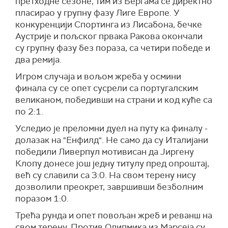
претходне сезоне, тим из Бергама се директно
пласирао у групну фазу Лиге Европе. У
конкуренцији Спортинга из Лисабона, бечке
Аустрије и пољског првака Ракова окончали
су групну фазу без пораза, са четири победе и
два ремија.
Игром случаја и вољом жреба у осмини
финала су се опет сусрели са португалским
великаном, победивши на страни и код куће са
по 2:1.
Уследио је преломни дуел на путу ка финалу -
долазак на "Енфилд". Не само да су Италијани
победили Ливерпул мотивисан да Јиргену
Клопу донесе још једну титулу пред опроштај,
већ су славили са 3:0. На свом терену нису
дозволили преокрет, завршивши безболним
поразом 1:0.
Трећа рунда и опет повољан жреб и реванш на
свом терену. Против Олипмика из Марсеја су