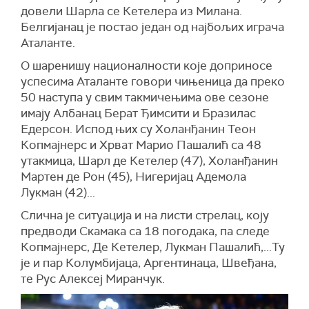
довели Шарла се Кетелера из Милана.
Белгијанац је постао један од најбољих играча
Аталанте.
О шаренишу националности које доприносе
успесима Аталанте говори чињеница да преко
50 наступа у свим такмичењима ове сезоне
имају Албанац Берат Ђимсити и Бразилас
Едерсон. Испод њих су Холанђанин Теон
Копмајнерс и Хрват Марио Пашалић са 48
утакмица, Шарл де Кетелер (47), Холанђанин
Мартен де Рон (45), Нигеријац Адемола
Лукман (42)...
Слична је ситуација и на листи стрелац, коју
предводи Скамака са 18 погодака, па следе
Копмајнерс, Де Кетелер, Лукман Пашалић,...Ту
је и пар Колумбијаца, Аргентинаца, Швеђана,
те Рус Алексеј Миранчук.