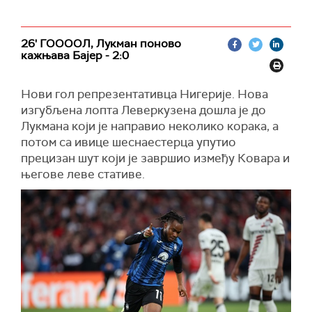
26' ГООООЛ, Лукман поново
кажњава Бајер - 2:0
Нови гол репрезентативца Нигерије. Нова
изгубљена лопта Леверкузена дошла је до
Лукмана који је направио неколико корака, а
потом са ивице шеснаестерца упутио
прецизан шут који је завршио између Ковара и
његове леве стативе.