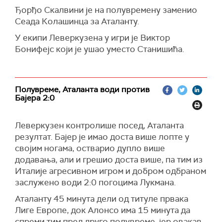
Ђорђо Скалвини је на полувремену заменио
Сеада Колашинца за Аталанту.
У екипи Леверкузена у игри је Виктор
Бонифејс који је ушао уместо Станишића.
Полувреме, Аталанта води против
Бајера 2:0
Леверкузен контролише посед, Аталанта
резултат. Бајер је имао доста више лопте у
својим ногама, остварио дупло више
додавања, али и грешио доста више, па тим из
Италије агресивном игром и добром одбраном
заслужено води 2:0 погоцима Лукмана.
Аталанту 45 минута дели од титуле првака
Лиге Европе, док Алонсо има 15 минута да
спреми тим пред друго полувреме, јер овакав