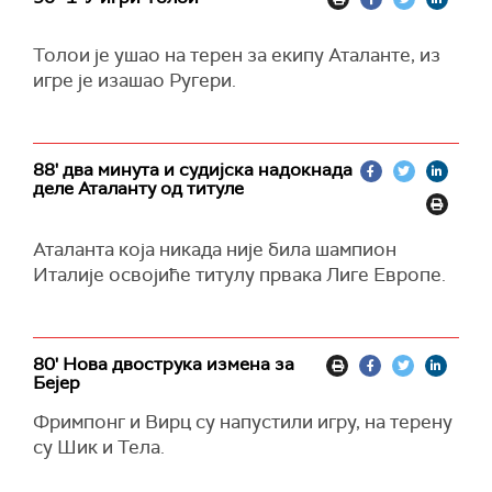
Толои је ушао на терен за екипу Аталанте, из
игре је изашао Ругери.
88' два минута и судијска надокнада
деле Аталанту од титуле
Аталанта која никада није била шампион
Италије освојиће титулу првака Лиге Европе.
80' Нова двострука измена за
Бејер
Фримпонг и Вирц су напустили игру, на терену
су Шик и Тела.