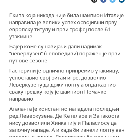
Екипа која никада није била шампион Италије
направила је велики успех освојивши прву
европску титулу и први трофеј после 61
утакмице.
Бајер коме су навијачи дали надимак
"неверлузен" (непобедиви) поражен је први
пут ове сезоне.
Гасперини је одлично припремио утакмицу,
успоставио свој ритам игре, дозволио
Леверкузену да држи лопту а онда казнио
сваку грешку коју је шампион Немачке
направио.
Аталанта је константно нападала последњи
ред Леверкузена, Де Кетеларе и Запакоста
нису дозволили Хинкапију и Паласиосу да
започну нападе. А и када би изнели лопту ван