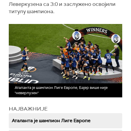
Леверкузена са 3:0 и заслужено освојили
титулу шампиона.
Аталанта је шампион Лиге Европе, Бајер више није
"неверлузен"
НАЈВАЖНИЈЕ
Аталанта је шампион Лиге Европе