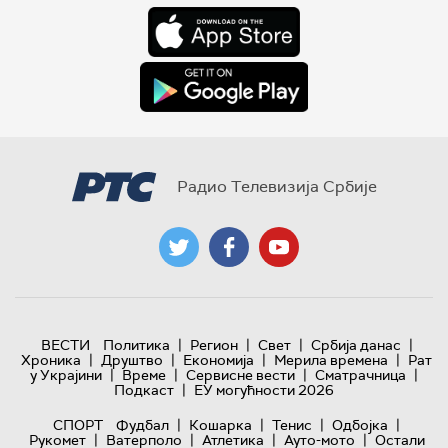
Радио Телевизија Србије
|
|
|
|
ВЕСТИ
Политика
Регион
Свет
Србија данас
|
|
|
|
Хроника
Друштво
Економија
Мерила времена
Рат
|
|
|
|
у Украјини
Време
Сервисне вести
Сматрачница
|
Подкаст
ЕУ могућности 2026
|
|
|
|
СПОРТ
Фудбал
Кошарка
Тенис
Одбојка
|
|
|
|
Рукомет
Ватерполо
Атлетика
Ауто-мото
Остали