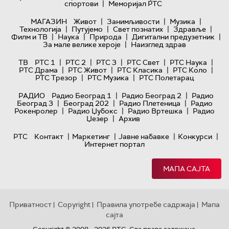
|
спортови
Меморијал РТС
|
|
|
МАГАЗИН
Живот
Занимљивости
Музика
|
|
|
|
Технологијa
Путујемо
Свет познатих
Здравље
|
|
|
|
Филм и ТВ
Наука
Природа
Дигитални предузетник
|
За мале велике хероје
Наизглед здрав
|
|
|
|
|
ТВ
РТС 1
РТС 2
РТС 3
РТС Свет
РТС Наука
|
|
|
|
РТС Драма
РТС Живот
РТС Класика
РТС Коло
|
|
РТС Трезор
РТС Музика
РТС Полетарац
|
|
РАДИО
Радио Београд 1
Радио Београд 2
Радио
|
|
|
Београд 3
Београд 202
Радио Плетеница
Радио
|
|
|
Рокенролер
Радио Џубокс
Радио Вртешка
Радио
|
Џезер
Архив
|
|
|
|
РТС
Контакт
Маркетинг
Јавне набавке
Конкурси
Интернет портал
МАПА САЈТА
Приватност
Copyright
Правила употребе садржаја
Мапа
|
|
|
сајта