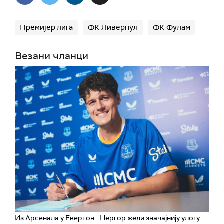
Премијер лига
ФК Ливерпул
ФК Фулам
Везани чланци
Из Арсенала у Евертон - Нергор жели значајнију улогу