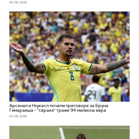
06. 08. 2026.
Арсенал и Њукасл почели преговоре за Бруна
Гимараеша – "свраке" траже 94 милиона евра
04. 08. 2026.