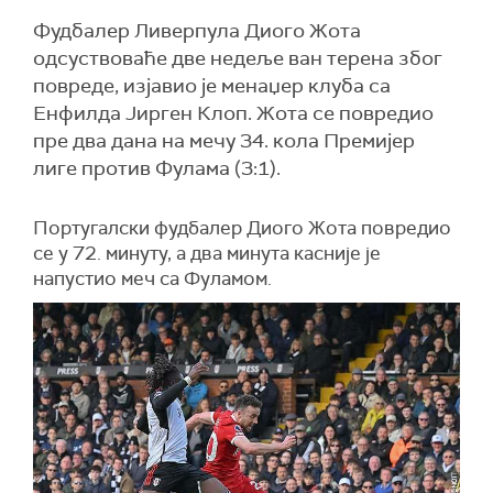
Фудбалер Ливерпула Диого Жота
одсуствоваће две недеље ван терена због
повреде, изјавио је менаџер клуба са
Енфилда Јирген Клоп. Жота се повредио
пре два дана на мечу 34. кола Премијер
лиге против Фулама (3:1).
Португалски фудбалер Диого Жота повредио
се у 72. минуту, а два минута касније
је
напустио
меч са Фуламом
.