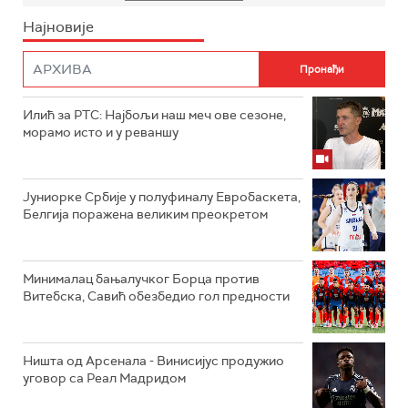
Најновије
Илић за РТС: Најбољи наш меч ове сезоне,
морамо исто и у реваншу
Јуниорке Србије у полуфиналу Евробаскета,
Белгија поражена великим преокретом
Минималац бањалучког Борца против
Витебска, Савић обезбедио гол предности
Ништа од Арсенала - Винисијус продужио
уговор са Реал Мадридом