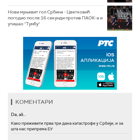
Нови муњевит гол Србина - Цветковић
погодио после 16 секунди против ПАОК-а и
утишао "Тумбу"
КОМЕНТАРИ
Da, ali...
Како преживети прва три дана катастрофе у Србији, и за
шта нас припрема ЕУ