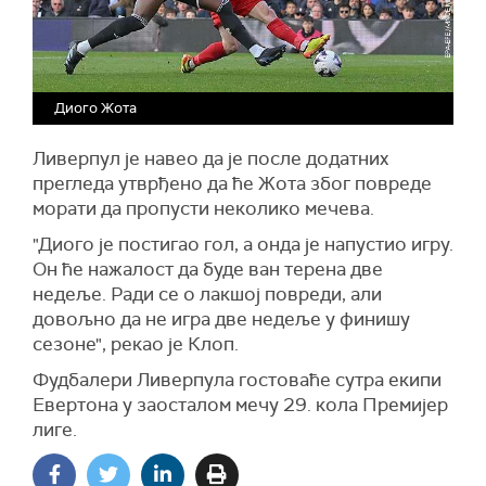
Диого Жота
Ливерпул је навео да је после додатних
прегледа утврђено да ће Жота због повреде
морати да пропусти неколико мечева.
"Диого је постигао гол, а онда је напустио игру.
Он ће нажалост да буде ван терена две
недеље. Ради се о лакшој повреди, али
довољно да не игра две недеље у финишу
сезоне", рекао је Клоп.
Фудбалери Ливерпула гостоваће сутра екипи
Евертона у заосталом мечу 29. кола Премијер
лиге.