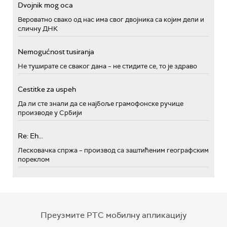
Dvojnik mog oca
Вероватно свако од нас има свог двојника са којим дели и
сличну ДНК
Nemogućnost tusiranja
Не туширате се сваког дана – не стидите се, то је здраво
Cestitke za uspeh
Да ли сте знали да се најбоље грамофонске ручице
производе у Србији
Re: Eh...
Лесковачка спржа – производ са заштићеним географским
пореклом
Преузмите РТС мобилну апликацију