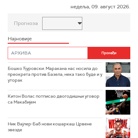
недеља, 09. август 2026.
Прогноза
Најновије
Бошко Ђуровски: Маракана нас носила до
преокрета против Базела, нека тако буде и у
уторак
Китон Волас потписао двогодишњи уговор
са Макабијем
Ник Вајлер-Баб нови кошаркаш Црвене
звезде