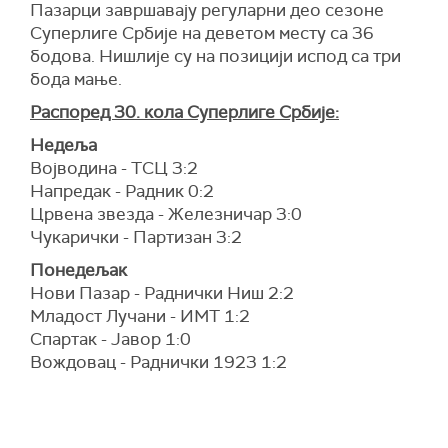
Пазарци завршавају регуларни део сезоне
Суперлиге Србије на деветом месту са 36
бодова. Нишлије су на позицији испод са три
бода мање.
Распоред 30. кола Суперлиге Србије:
Недеља
Војводина - ТСЦ 3:2
Напредак - Радник 0:2
Црвена звезда - Железничар 3:0
Чукарички - Партизан 3:2
Понедељак
Нови Пазар - Раднички Ниш 2:2
Младост Лучани - ИМТ 1:2
Спартак - Јавор 1:0
Вождовац - Раднички 1923 1:2