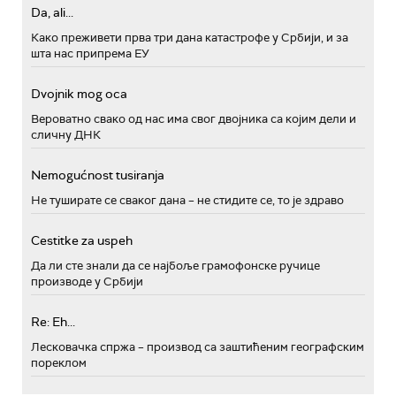
Da, ali...
Како преживети прва три дана катастрофе у Србији, и за
шта нас припрема ЕУ
Dvojnik mog oca
Вероватно свако од нас има свог двојника са којим дели и
сличну ДНК
Nemogućnost tusiranja
Не туширате се сваког дана – не стидите се, то је здраво
Cestitke za uspeh
Да ли сте знали да се најбоље грамофонске ручице
производе у Србији
Re: Eh...
Лесковачка спржа – производ са заштићеним географским
пореклом