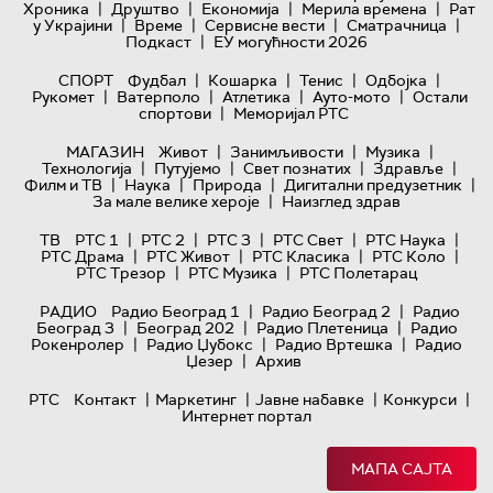
|
|
|
|
Хроника
Друштво
Економија
Мерила времена
Рат
|
|
|
|
у Украјини
Време
Сервисне вести
Сматрачница
|
Подкаст
ЕУ могућности 2026
|
|
|
|
СПОРТ
Фудбал
Кошарка
Тенис
Одбојка
|
|
|
|
Рукомет
Ватерполо
Атлетика
Ауто-мото
Остали
|
спортови
Меморијал РТС
|
|
|
МАГАЗИН
Живот
Занимљивости
Музика
|
|
|
|
Технологијa
Путујемо
Свет познатих
Здравље
|
|
|
|
Филм и ТВ
Наука
Природа
Дигитални предузетник
|
За мале велике хероје
Наизглед здрав
|
|
|
|
|
ТВ
РТС 1
РТС 2
РТС 3
РТС Свет
РТС Наука
|
|
|
|
РТС Драма
РТС Живот
РТС Класика
РТС Коло
|
|
РТС Трезор
РТС Музика
РТС Полетарац
|
|
РАДИО
Радио Београд 1
Радио Београд 2
Радио
|
|
|
Београд 3
Београд 202
Радио Плетеница
Радио
|
|
|
Рокенролер
Радио Џубокс
Радио Вртешка
Радио
|
Џезер
Архив
|
|
|
|
РТС
Контакт
Маркетинг
Јавне набавке
Конкурси
Интернет портал
МАПА САЈТА