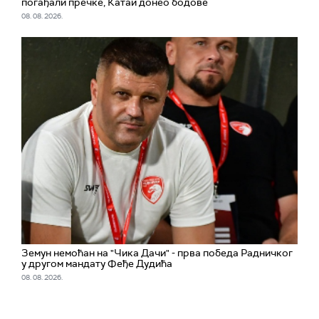
погађали пречке, Катаи донео бодове
08. 08. 2026.
Земун немоћан на "Чика Дачи" - прва победа Радничког
у другом мандату Феђе Дудића
08. 08. 2026.