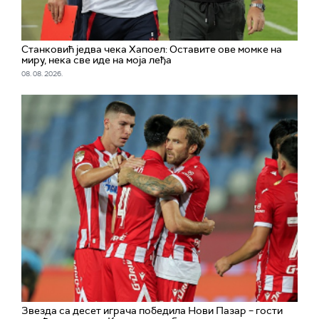
Станковић једва чека Хапоел: Оставите ове момке на
миру, нека све иде на моја леђа
08. 08. 2026.
Звезда са десет играча победила Нови Пазар – гости