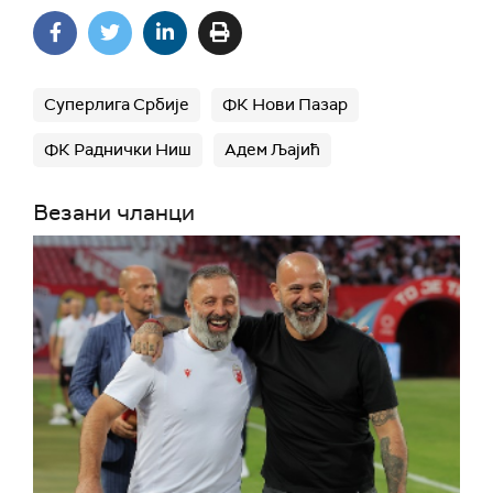
Суперлига Србије
ФК Нови Пазар
ФК Раднички Ниш
Адем Љајић
Везани чланци