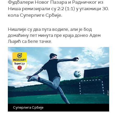
Фудбалери Новог Пазара и Радничког из
Ниша ремизирали су 2:2 (1:1) у утакмици 30.
кола Суперлиге Србије.
Нишлије су два пута водиле, али је бод
домаћину пет минута пре краја донео Адем
Љајић са беле тачке.
Суперлига Србије