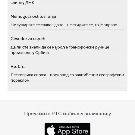
сличну ДНК
Nemogućnost tusiranja
Не туширате се сваког дана – не стидите се, то је здраво
Cestitke za uspeh
Да ли сте знали да се најбоље грамофонске ручице
производе у Србији
Re: Eh...
Лесковачка спржа – производ са заштићеним географским
пореклом
Преузмите РТС мобилну апликацију