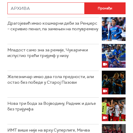
Драгојевић имао кошмарни деби за Ренџерс
– скривио пенал, па замењен на полувремену
Младост само зна за ремије, Чукарички
испустио трећи тријумф у низу
Железничар имао два гола предности, али
остао без победе у Старој Пазови
Нова три бода за Војводину, Радник и даље
без тријумфа
ИМТ више није на врху Суперлиге, Мачва