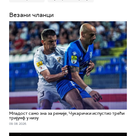
Везани чланци
Младост само зна за ремије, Чукарички испустио трећи
тријумф у низу
09. 08. 2026.