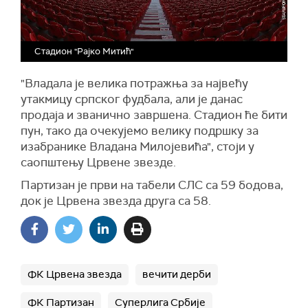
Стадион "Рајко Митић"
"Владала је велика потражња за највећу
утакмицу српског фудбала, али је данас
продаја и званично завршена. Стадион ће бити
пун, тако да очекујемо велику подршку за
изабранике Владана Милојевића", стоји у
саопштењу Црвене звезде.
Партизан је први на табели СЛС са 59 бодова,
док је Црвена звезда друга са 58.
ФК Црвена звезда
вечити дерби
ФК Партизан
Суперлига Србије