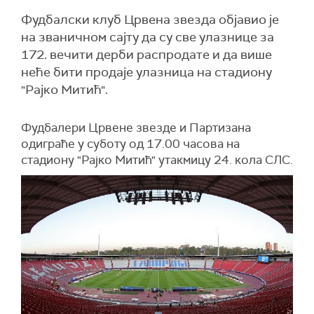
Фудбалски клуб Црвена звезда објавио је
на званичном сајту да су све улазнице за
172. вечити дерби распродате и да више
неће бити продаје улазница на стадиону
"Рајко Митић".
Фудбалери Црвене звезде и Партизана
одиграће у суботу од 17.00 часова на
стадиону "Рајко Митић" утакмицу 24. кола СЛС.