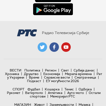
Радио Телевизија Србије
|
|
|
|
ВЕСТИ
Политика
Регион
Свет
Србија данас
|
|
|
|
Хроника
Друштво
Економија
Мерила времена
Рат
|
|
|
|
у Украјини
Време
Сервисне вести
Сматрачница
|
Подкаст
ЕУ могућности 2026
|
|
|
|
СПОРТ
Фудбал
Кошарка
Тенис
Одбојка
|
|
|
|
Рукомет
Ватерполо
Атлетика
Ауто-мото
Остали
|
спортови
Меморијал РТС
|
|
|
МАГАЗИН
Живот
Занимљивости
Музика