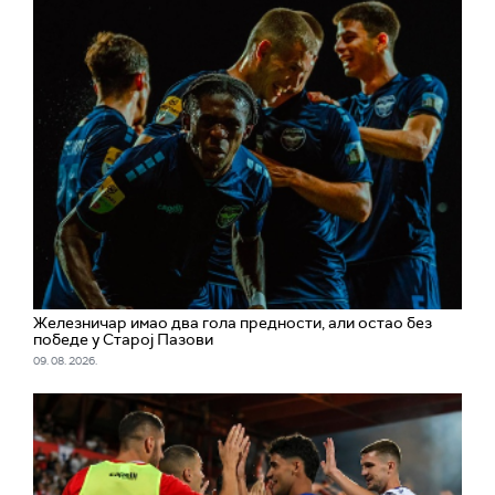
Железничар имао два гола предности, али остао без
победе у Старој Пазови
09. 08. 2026.