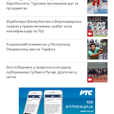
Евробаскета, Туркиње промашиле шут за
продужетак
Фудбалери Фенербахчеа и Ференцвароша
повели у првим мечевима трећег кола
квалификација за ЛШ
Кецмановић елиминсан у Монтреалу,
Риндеркнеш иде на Тијафоа
Без победника у пријатељском дуелу
одбојкашица Србије и Русије, други меч у
петак