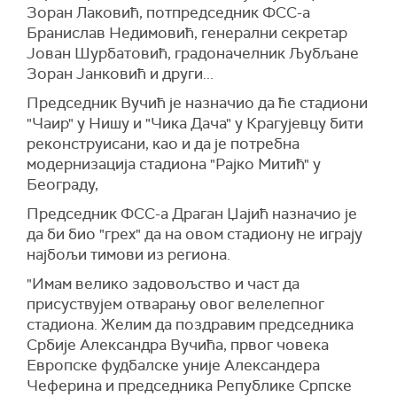
Зоран Лаковић, потпредседник ФСС-а
Бранислав Недимовић, генерални секретар
Јован Шурбатовић, градоначелник Љубљане
Зоран Јанковић и други...
Председник Вучић је назначио да ће стадиони
"Чаир" у Нишу и "Чика Дача" у Крагујевцу бити
реконструисани, као и да је потребна
модернизација стадиона "Рајко Митић" у
Београду,
Председник ФСС-а Драган Џајић назначио је
да би био "грех" да на овом стадиону не играју
најбољи тимови из региона.
"Имам велико задовољство и част да
присуствујем отварању овог велелепног
стадиона. Желим да поздравим председника
Србије Александра Вучића, првог човека
Европске фудбалске уније Александера
Чеферина и председника Републике Српске