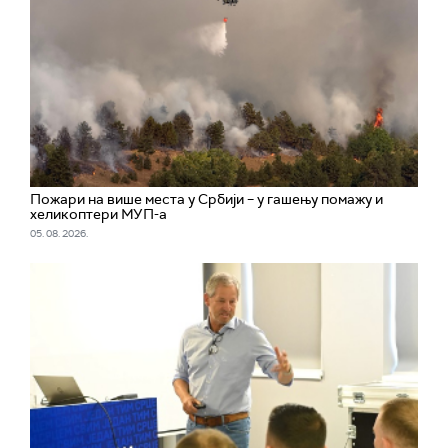
Пожари на више места у Србији – у гашењу помажу и
хеликоптери МУП-а
05. 08. 2026.