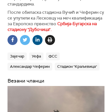
стандардима.
После обиласка стадиона Вучић и Чеферин су
се упутили ка Лесковцу на меч квалификација
за Европско првенство
Србија-Бугарска на
стадиону "Дубочица".
Зајечар
Уефа
ФСС
Александар Чеферин
Стадион "Краљевица"
Везани чланци