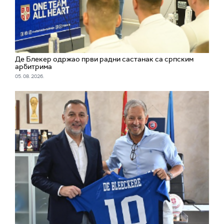
Де Блекер одржао први радни састанак са српским
арбитрима
05. 08. 2026.