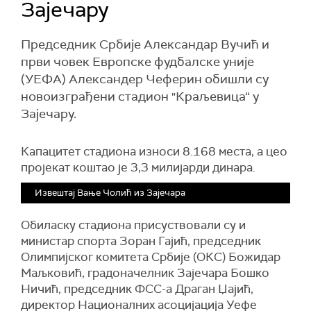
Зајечару
Председник Србије Александар Вучић и
први човек Европске фудбалске уније
(УЕФА) Александер Чеферин обишли су
новоизграђени стадион "Краљевица“ у
Зајечару.
Капацитет стадиона износи 8.168 места, а цео
пројекат коштао је 3,3 милијарди динара.
Извештај Вање Чолић из Зајечара
Обиласку стадиона присуствoвали су и
министар спорта Зоран Гајић, председник
Олимпијског комитета Србије (ОКС) Божидар
Маљковић, градоначелник Зајечара Бошко
Ничић, председник ФСС-а Драган Џајић,
директор Националних асоцијација Уефе