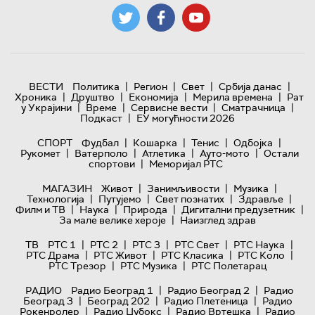
|
|
|
|
ВЕСТИ
Политика
Регион
Свет
Србија данас
|
|
|
|
Хроника
Друштво
Економија
Мерила времена
Рат
|
|
|
|
у Украјини
Време
Сервисне вести
Сматрачница
|
Подкаст
ЕУ могућности 2026
|
|
|
|
СПОРТ
Фудбал
Кошарка
Тенис
Одбојка
|
|
|
|
Рукомет
Ватерполо
Атлетика
Ауто-мото
Остали
|
спортови
Меморијал РТС
|
|
|
МАГАЗИН
Живот
Занимљивости
Музика
|
|
|
|
Технологијa
Путујемо
Свет познатих
Здравље
|
|
|
|
Филм и ТВ
Наука
Природа
Дигитални предузетник
|
За мале велике хероје
Наизглед здрав
|
|
|
|
|
ТВ
РТС 1
РТС 2
РТС 3
РТС Свет
РТС Наука
|
|
|
|
РТС Драма
РТС Живот
РТС Класика
РТС Коло
|
|
РТС Трезор
РТС Музика
РТС Полетарац
|
|
РАДИО
Радио Београд 1
Радио Београд 2
Радио
|
|
|
Београд 3
Београд 202
Радио Плетеница
Радио
|
|
|
Рокенролер
Радио Џубокс
Радио Вртешка
Радио