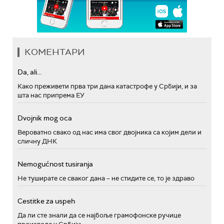
КОМЕНТАРИ
Da, ali...
Како преживети прва три дана катастрофе у Србији, и за
шта нас припрема ЕУ
Dvojnik mog oca
Вероватно свако од нас има свог двојника са којим дели и
сличну ДНК
Nemogućnost tusiranja
Не туширате се сваког дана – не стидите се, то је здраво
Cestitke za uspeh
Да ли сте знали да се најбоље грамофонске ручице