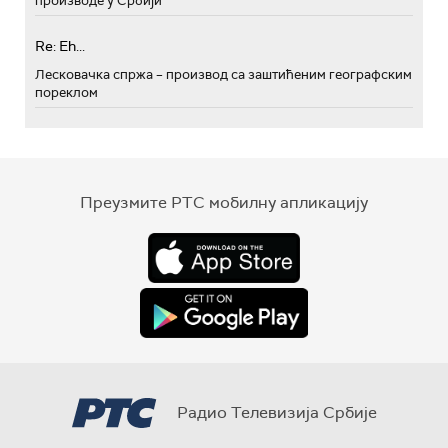
производе у Србији
Re: Eh...
Лесковачка спржа – производ са заштићеним географским
пореклом
Преузмите РТС мобилну апликацију
Радио Телевизија Србије