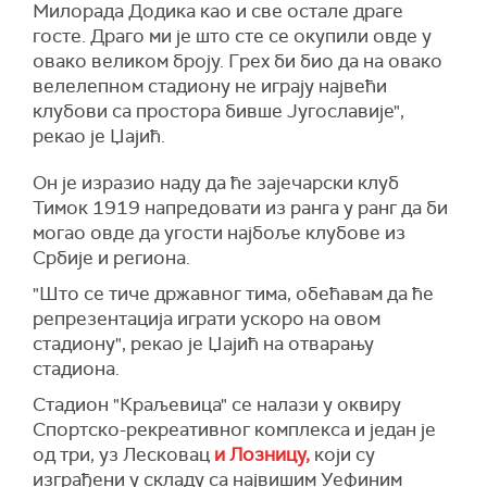
Милорада Додика као и све остале драге
госте. Драго ми је што сте се окупили овде у
овако великом броју. Грех би био да на овако
велелепном стадиону не играју највећи
клубови са простора бивше Југославије",
рекао је Џајић.
Он је изразио наду да ће зајечарски клуб
Тимок 1919 напредовати из ранга у ранг да би
могао овде да угости најбоље клубове из
Србије и региона.
"Што се тиче државног тима, обећавам да ће
репрезентација играти ускоро на овом
стадиону", рекао је Џајић на отварању
стадиона.
Стадион "Краљевица" се налази у оквиру
Спортско-рекреативног комплекса и један је
од три, уз Лесковац
и Лозницу,
који су
изграђени у складу са највишим Уефиним