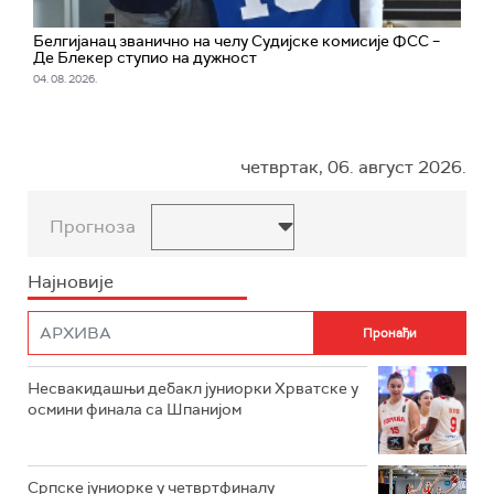
Белгијанац званично на челу Судијске комисије ФСС –
Де Блекер ступио на дужност
04. 08. 2026.
четвртак, 06. август 2026.
Прогноза
Најновије
Несвакидашњи дебакл јуниорки Хрватске у
осмини финала са Шпанијом
Српске јуниорке у четвртфиналу