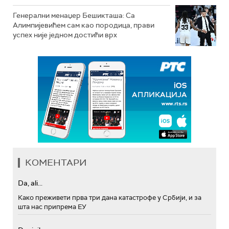
Генерални менаџер Бешикташа: Са
Алимпијевићем сам као породица, прави
успех није једном достићи врх
КОМЕНТАРИ
Da, ali...
Како преживети прва три дана катастрофе у Србији, и за
шта нас припрема ЕУ