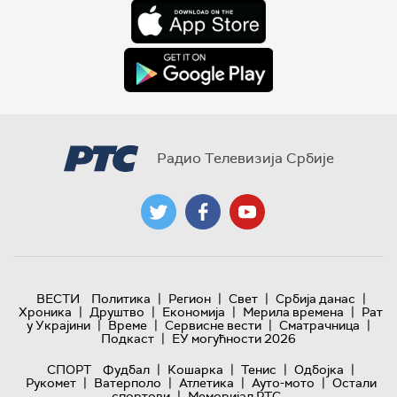
Радио Телевизија Србије
|
|
|
|
ВЕСТИ
Политика
Регион
Свет
Србија данас
|
|
|
|
Хроника
Друштво
Економија
Мерила времена
Рат
|
|
|
|
у Украјини
Време
Сервисне вести
Сматрачница
|
Подкаст
ЕУ могућности 2026
|
|
|
|
СПОРТ
Фудбал
Кошарка
Тенис
Одбојка
|
|
|
|
Рукомет
Ватерполо
Атлетика
Ауто-мото
Остали
|
спортови
Меморијал РТС