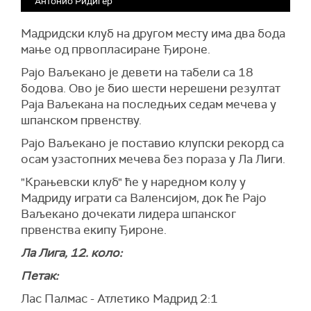
Антонио Ридигер
Мадридски клуб на другом месту има два бода
мање од првопласиране Ђироне.
Рајо Ваљекано је девети на табели са 18
бодова. Ово је био шести нерешени резултат
Раја Ваљекана на последњих седам мечева у
шпанском првенству.
Рајо Ваљекано је поставио клупски рекорд са
осам узастопних мечева без пораза у Ла Лиги.
"Крањевски клуб" ће у наредном колу у
Мадриду играти са Валенсијом, док ће Рајо
Ваљекано дочекати лидера шпанског
првенства екипу Ђироне.
Ла Лига, 12. коло:
Петак:
Лас Палмас - Атлетико Мадрид 2:1