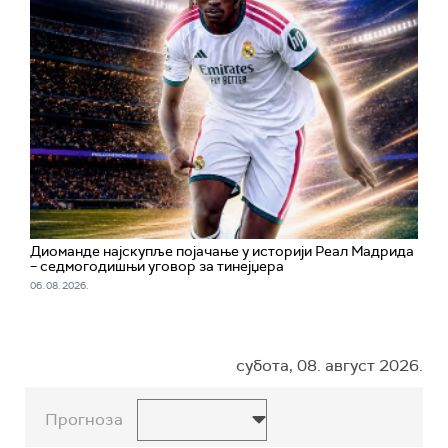
Диоманде најскупље појачање у историји Реал Мадрида
– седмогодишњи уговор за тинејџера
06. 08. 2026.
субота, 08. август 2026.
Прогноза