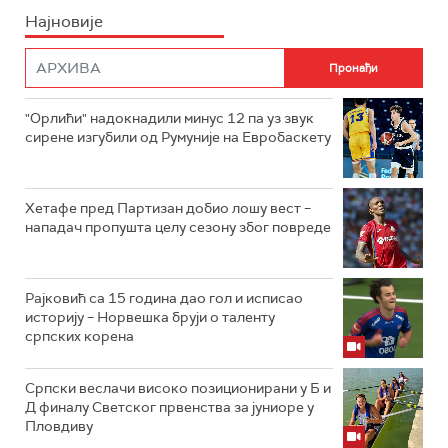
Најновије
"Орлићи" надокнадили минус 12 па уз звук
сирене изгубили од Румуније на Евробаскету
Хетафе пред Партизан добио лошу вест –
нападач пропушта целу сезону због повреде
Рајковић са 15 година дао гол и исписао
историју – Норвешка бруји о таленту
српских корена
Српски веслачи високо позиционирани у Б и
Д финалу Светског првенства за јуниоре у
Пловдиву