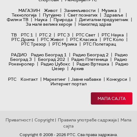
|
|
|
МАГАЗИН
Живот
Занимљивости
Музика
|
|
|
|
Технологијa
Путујемо
Свет познатих
Здравље
|
|
|
|
Филм и ТВ
Наука
Природа
Дигитални предузетник
|
За мале велике хероје
Наизглед здрав
|
|
|
|
|
ТВ
РТС 1
РТС 2
РТС 3
РТС Свет
РТС Наука
|
|
|
|
РТС Драма
РТС Живот
РТС Класика
РТС Коло
|
|
РТС Трезор
РТС Музика
РТС Полетарац
|
|
РАДИО
Радио Београд 1
Радио Београд 2
Радио
|
|
|
Београд 3
Београд 202
Радио Плетеница
Радио
|
|
|
Рокенролер
Радио Џубокс
Радио Вртешка
Радио
|
Џезер
Архив
|
|
|
|
РТС
Контакт
Маркетинг
Јавне набавке
Конкурси
Интернет портал
МАПА САЈТА
Приватност
Copyright
Правила употребе садржаја
Мапа
|
|
|
сајта
Copyright © 2008 - 2026 РТС. Сва права задржана.