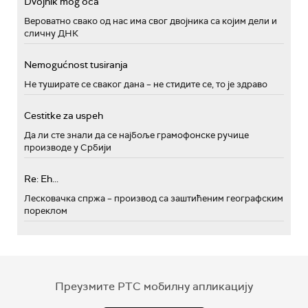
Dvojnik mog oca
Вероватно свако од нас има свог двојника са којим дели и
сличну ДНК
Nemogućnost tusiranja
Не туширате се сваког дана – не стидите се, то је здраво
Cestitke za uspeh
Да ли сте знали да се најбоље грамофонске ручице
производе у Србији
Re: Eh...
Лесковачка спржа – производ са заштићеним географским
пореклом
Преузмите РТС мобилну апликацију