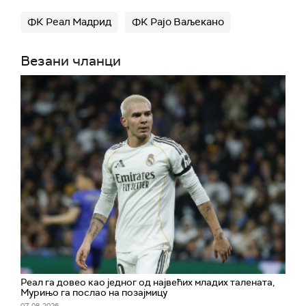
ФК Реал Мадрид
ФК Рајо Ваљекано
Везани чланци
Реал га довео као једног од највећих младих талената,
Мурињо га послао на позајмицу
07. 08. 2026.