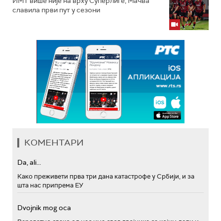
ИМТ више није на врху Суперлиге, Мачва
славила први пут у сезони
КОМЕНТАРИ
Da, ali...
Како преживети прва три дана катастрофе у Србији, и за
шта нас припрема ЕУ
Dvojnik mog oca