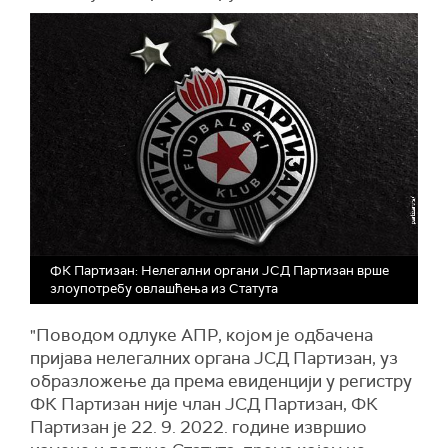
ФК Партизан: Нелегални органи ЈСД Партизан врше
злоупотребу овлашћења из Статута
"Поводом одлуке АПР, којом је одбачена
пријава нелегалних органа ЈСД Партизан, уз
образложење да према евиденцији у регистру
ФК Партизан није члан ЈСД Партизан, ФК
Партизан је 22. 9. 2022. године извршио