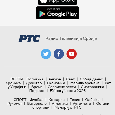
Радио Телевизија Србије
|
|
|
|
ВЕСТИ
Политика
Регион
Свет
Србија данас
|
|
|
|
Хроника
Друштво
Економија
Мерила времена
Рат
|
|
|
|
у Украјини
Време
Сервисне вести
Сматрачница
|
Подкаст
ЕУ могућности 2026
|
|
|
|
СПОРТ
Фудбал
Кошарка
Тенис
Одбојка
|
|
|
|
Рукомет
Ватерполо
Атлетика
Ауто-мото
Остали
|
спортови
Меморијал РТС