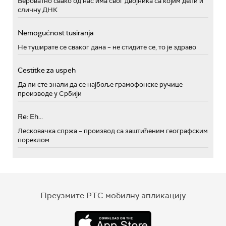
Вероватно свако од нас има свог двојника са којим дели и
сличну ДНК
Nemogućnost tusiranja
Не туширате се сваког дана – не стидите се, то је здраво
Cestitke za uspeh
Да ли сте знали да се најбоље грамофонске ручице
производе у Србији
Re: Eh...
Лесковачка спржа – производ са заштићеним географским
пореклом
Преузмите РТС мобилну апликацију