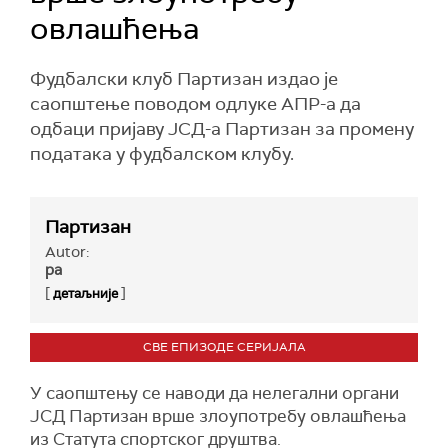
овлашћења
Фудбалски клуб Партизан издао је
саопштење поводом одлуке АПР-а да
одбаци пријаву ЈСД-а Партизан за промену
података у фудбалском клубу.
Партизан
Autor:
ра
[
]
детаљније
СВЕ ЕПИЗОДЕ СЕРИЈАЛА
У саопштењу се наводи
да нелегални органи
ЈСД Партизан врше злоупотребу овлашћења
из Статута спортског друштва.