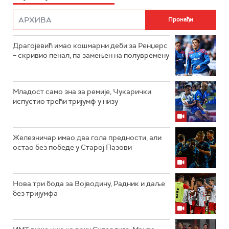
Драгојевић имао кошмарни деби за Ренџерс
– скривио пенал, па замењен на полувремену
Младост само зна за ремије, Чукарички
испустио трећи тријумф у низу
Железничар имао два гола предности, али
остао без победе у Старој Пазови
Нова три бода за Војводину, Радник и даље
без тријумфа