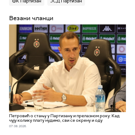
ФК Партизан
ЈСД Партизан
Везани чланци
Петровић о стању у Партизану и прелазном року: Кад
чују колику плату нудимо, сви се окрену и оду
07. 08. 2026.