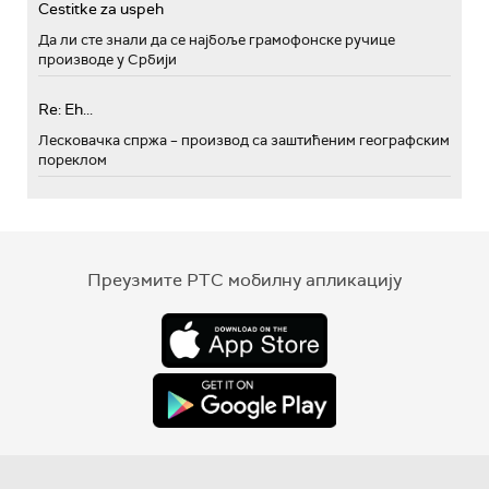
Cestitke za uspeh
Да ли сте знали да се најбоље грамофонске ручице
производе у Србији
Re: Eh...
Лесковачка спржа – производ са заштићеним географским
пореклом
Преузмите РТС мобилну апликацију