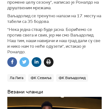
промене целу сезону", написао је Роналдо на
друштвеним мрежама.
Ваљадолид се тренутно налази на 17. месту на
табели са 35 бодова.
"Нека једна ствар буде јасна. Борићемо се
против свега и свих, јер ми смо Ваљадолид.
Наш тим, наши навијачи и наш град дали су све
и нико нам то неће одузети", истакао је
Роналдо.
Ла Лига
ФК Севиља
ФК Ваљадолид
Везани чланци