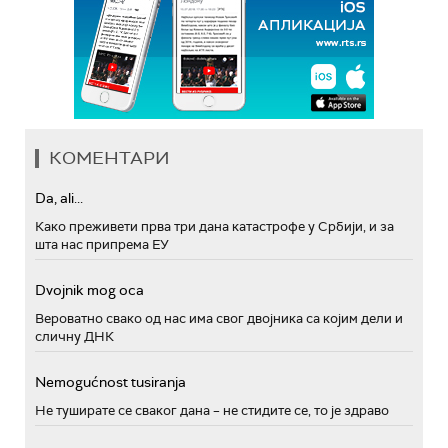
КОМЕНТАРИ
Da, ali...
Како преживети прва три дана катастрофе у Србији, и за
шта нас припрема ЕУ
Dvojnik mog oca
Вероватно свако од нас има свог двојника са којим дели и
сличну ДНК
Nemogućnost tusiranja
Не туширате се сваког дана – не стидите се, то је здраво