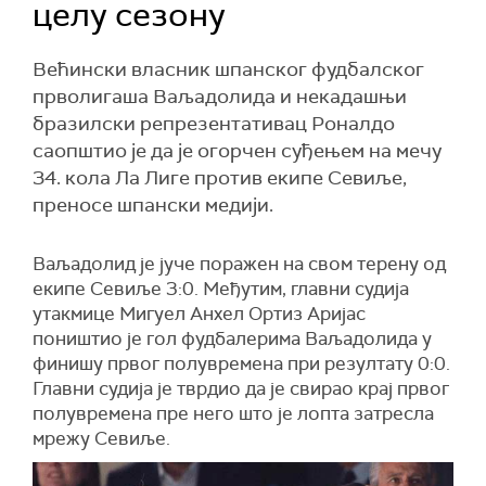
целу сезону
Већински власник шпанског фудбалског
прволигаша Ваљадолида и некадашњи
бразилски репрезентативац Роналдо
саопштио је да је огорчен суђењем на мечу
34. кола Ла Лиге против екипе Севиље,
преносе шпански медији.
Ваљадолид је јуче поражен на свом терену од
екипе Севиље 3:0. Међутим, главни судија
утакмице Мигуел Анхел Ортиз Аријас
поништио је гол фудбалерима Ваљадолида у
финишу првог полувремена при резултату 0:0.
Главни судија је тврдио да је свирао крај првог
полувремена пре него што је лопта затресла
мрежу Севиље.