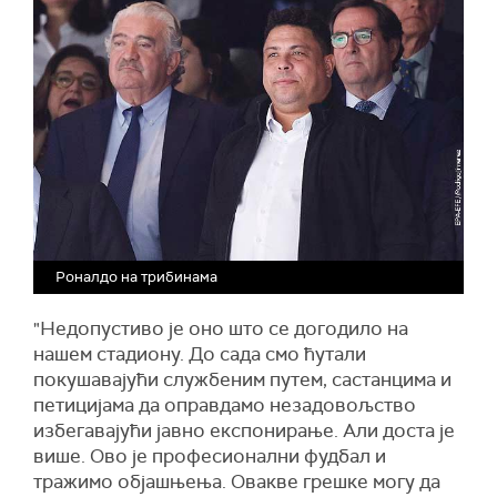
Роналдо на трибинама
"Недопустиво је оно што се догодило на
нашем стадиону. До сада смо ћутали
покушавајући службеним путем, састанцима и
петицијама да оправдамо незадовољство
избегавајући јавно експонирање. Али доста је
више. Ово је професионални фудбал и
тражимо објашњења. Овакве грешке могу да