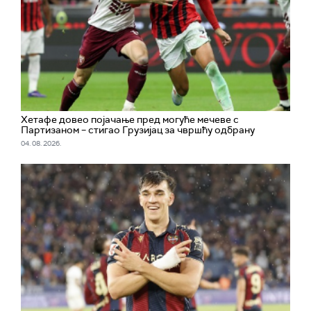
Хетафе довео појачање пред могуће мечеве с
Партизаном – стигао Грузијац за чвршћу одбрану
04. 08. 2026.