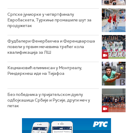
Српске јуниорке у четвртфиналу
Евробаскета, Туркиње промашиле шут за
продужетак
Фудбалери Фенербахчеа и Ференцвароша
повели у првим мечевима трећег кола
квалификација за ЛШ
Кецмановић елиминсан у Монтреалу,
Риндеркнеш иде на Тијафоа
Без победника у пријатељском дуелу
одбојкашица Србије и Русије, други меч у
петак