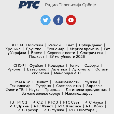
Радио Телевизија Србије
|
|
|
|
ВЕСТИ
Политика
Регион
Свет
Србија данас
|
|
|
|
Хроника
Друштво
Економија
Мерила времена
Рат
|
|
|
|
у Украјини
Време
Сервисне вести
Сматрачница
|
Подкаст
ЕУ могућности 2026
|
|
|
|
СПОРТ
Фудбал
Кошарка
Тенис
Одбојка
|
|
|
|
Рукомет
Ватерполо
Атлетика
Ауто-мото
Остали
|
спортови
Меморијал РТС
|
|
|
МАГАЗИН
Живот
Занимљивости
Музика
|
|
|
|
Технологијa
Путујемо
Свет познатих
Здравље
|
|
|
|
Филм и ТВ
Наука
Природа
Дигитални предузетник
|
За мале велике хероје
Наизглед здрав
|
|
|
|
|
ТВ
РТС 1
РТС 2
РТС 3
РТС Свет
РТС Наука
|
|
|
|
РТС Драма
РТС Живот
РТС Класика
РТС Коло
|
|
РТС Трезор
РТС Музика
РТС Полетарац