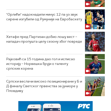
"Орлићи" надокнадили минус 12 па уз звук
сирене изгубили од Румуније на Евробаскету
Хетафе пред Партизан добио лошу вест –
нападач пропушта целу сезону због повреде
Рајковић са 15 година дао гол и исписао
историју – Норвешка бруји о таленту
српских корена
Српски веслачи високо позиционирани у Б и
Д финалу Светског првенства за јуниоре у
Пловдиву