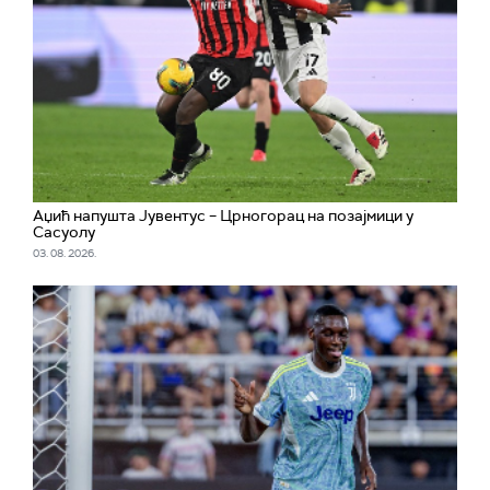
Аџић напушта Јувентус – Црногорац на позајмици у
Сасуолу
03. 08. 2026.