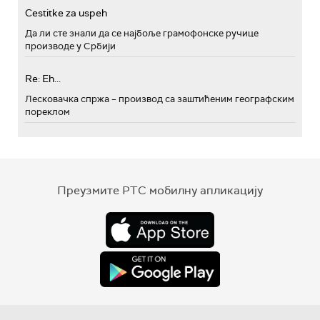
Cestitke za uspeh
Да ли сте знали да се најбоље грамофонске ручице
производе у Србији
Re: Eh...
Лесковачка спржа – производ са заштићеним географским
пореклом
Преузмите РТС мобилну апликацију