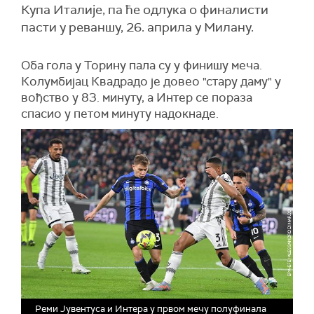
Купа Италије, па ће одлука о финалисти
пасти у реваншу, 26. априла у Милану.
Оба гола у Торину пала су у финишу меча.
Колумбијац Квадрадо је довео "стару даму" у
вођство у 83. минуту, а Интер се пораза
спасио у петом минуту надокнаде.
Реми Јувентуса и Интера у првом мечу полуфинала