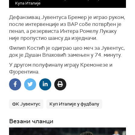
Купа Италије
Дефанзивац Јувентуса Бремер је играо руком,
после интервенције из ВАР собе потврђен је
пенал, а резервиста Интера Ромелу Лукаку
није пропустио шансу да изједначи.
Филип Костић је одиграо цео меч за Јувентус,
док је Душан Влаховић замењен у 74. минуту.
У другом полуфиналу играју Кремонезе и
Фјорентина.
ФК Јувентус
Куп Италије у фудбалу
Везани чланци