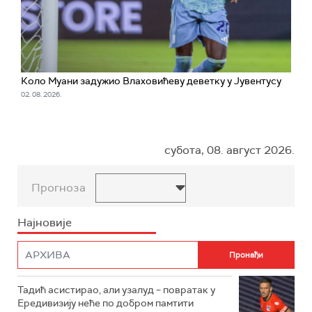
Коло Муани задужио Влаховићеву деветку у Јувентусу
02. 08. 2026.
субота, 08. август 2026.
Прогноза
Најновије
Тадић асистирао, али узалуд – повратак у
Ередивизију неће по добром памтити