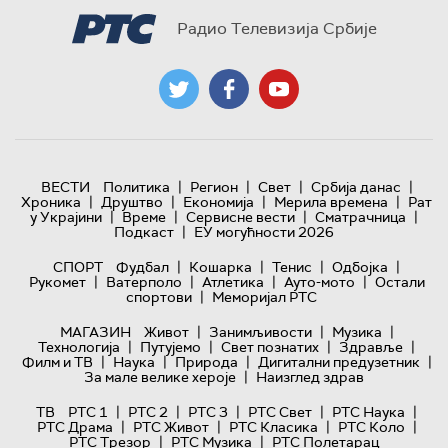
Радио Телевизија Србије
|
|
|
|
ВЕСТИ
Политика
Регион
Свет
Србија данас
|
|
|
|
Хроника
Друштво
Економија
Мерила времена
Рат
|
|
|
|
у Украјини
Време
Сервисне вести
Сматрачница
|
Подкаст
ЕУ могућности 2026
|
|
|
|
СПОРТ
Фудбал
Кошарка
Тенис
Одбојка
|
|
|
|
Рукомет
Ватерполо
Атлетика
Ауто-мото
Остали
|
спортови
Меморијал РТС
|
|
|
МАГАЗИН
Живот
Занимљивости
Музика
|
|
|
|
Технологијa
Путујемо
Свет познатих
Здравље
|
|
|
|
Филм и ТВ
Наука
Природа
Дигитални предузетник
|
За мале велике хероје
Наизглед здрав
|
|
|
|
|
ТВ
РТС 1
РТС 2
РТС 3
РТС Свет
РТС Наука
|
|
|
|
РТС Драма
РТС Живот
РТС Класика
РТС Коло
|
|
РТС Трезор
РТС Музика
РТС Полетарац