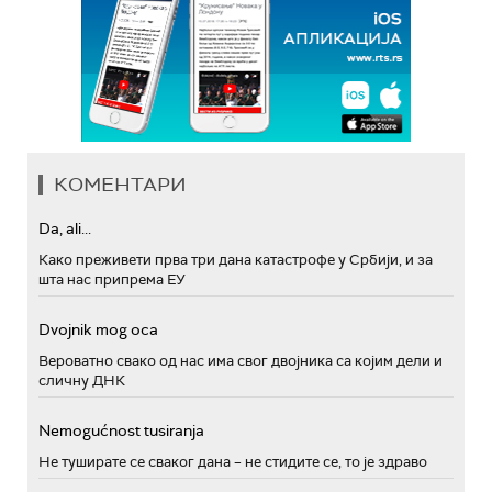
КОМЕНТАРИ
Da, ali...
Како преживети прва три дана катастрофе у Србији, и за
шта нас припрема ЕУ
Dvojnik mog oca
Вероватно свако од нас има свог двојника са којим дели и
сличну ДНК
Nemogućnost tusiranja
Не туширате се сваког дана – не стидите се, то је здраво