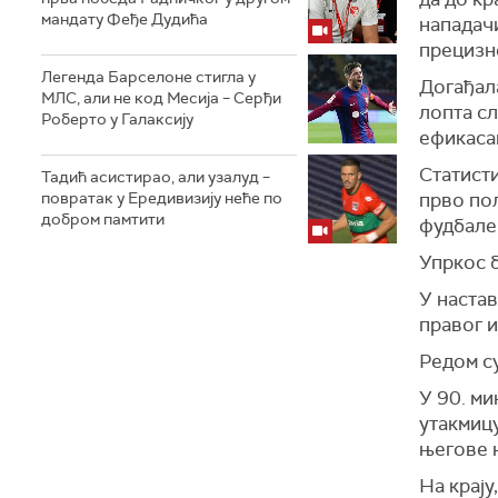
мандату Феђе Дудића
нападачи
прецизн
Легенда Барселоне стигла у
Догађал
МЛС, али не код Месија – Серђи
лопта сл
Роберто у Галаксију
ефикаса
Статист
Тадић асистирао, али узалуд –
повратак у Ередивизију неће по
прво по
добром памтити
фудбалер
Упркос 
У настав
правог и
Редом с
У 90. ми
утакмицу
његове 
На крају