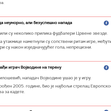
ра.
да неуморно, али безуспешно напада
или су неколико прилика фудбалери Црвене звезде.
а утакмице наметнули су сопствени ритам игре, међу
и су након изједначујућег гола, непрецизни.
лађи играч Војводине на терену
лошевић, нападач Војводине ушао је у игру.
рођен 2005. године, био је најбољи стрелац Европско
а за кадете.