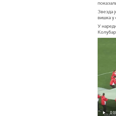
показали
Звезда ј
вишка у 
У наред
Колубар