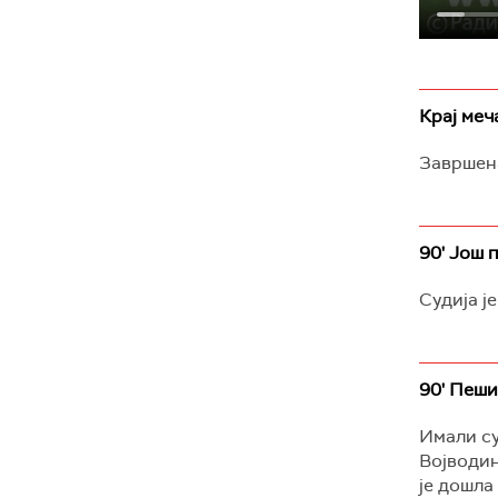
Крај меча
Завршена
90' Још 
Судија ј
90' Пеши
Имали су
Војводин
је дошла