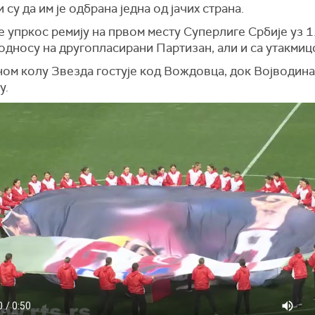
 су да им је одбрана једна од јачих страна.
е упркос ремију на првом месту Суперлиге Србије уз 
односу на другопласирани Партизан, али и са утакми
ном колу Звезда гостује код Вождовца, док Војводина
у.