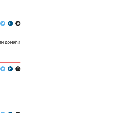
тим домаћи
г