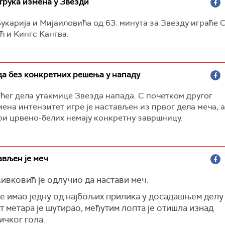
трука измена у Звезди
укарија и Мијаиловића од 63. минута за Звезду играће 
 и Kингс Kангва.
да без конкретних решења у нападу
ћег дела утакмице Звезда напада. С почетком другог
ена интензитет игре је настављен из првог дела меча, 
и црвено-белих немају конкретну завршницу.
ављен је меч
ивковић је одлучио да настави меч.
е имао једну од најбољих прилика у досадашњем делу 
т метара је шутирао, међутим лопта је отишла изнад
ичког гола.