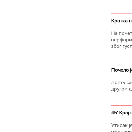
Кратка п
На почет
перформа
због гус
Почело ј
Лопту са
другом д
45' Крај
Утисак ј
ифанзивн