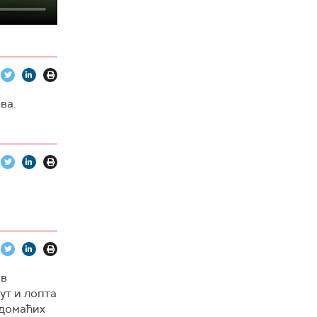
ва.
ив
ут и лопта
 домаћих