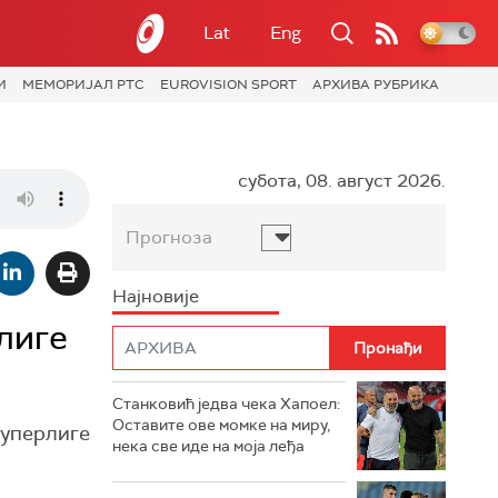
Lat
Eng
И
МЕМОРИЈАЛ РТС
EUROVISION SPORT
АРХИВА РУБРИКА
субота, 08. август 2026.
Прогноза
Најновије
лиге
Станковић једва чека Хапоел:
Оставите ове момке на миру,
Суперлиге
нека све иде на моја леђа