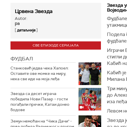
Звезда у
Војводи
Црвена Звезда
Фудбале
Autor:
ра
утакмици
[
]
детаљније
Подела 
фудбале
СВЕ ЕПИЗОДЕ СЕРИЈАЛА
Играчи 
стигли д
ФУДБАЛ
Кабић н
Станковић једва чека Хапоел:
Кабић је
Оставите ове момке на миру,
Милана 
нека све иде на моја леђа
Три мину
Звезда са десет играча
до Алекс
победила Нови Пазар – гости
иза леђа
погађали пречке, Катаи донео
бодове
Левом н
Звезда ј
Земун немоћан на "Чика Дачи" -
да до кр
прва победа Радничког у другом