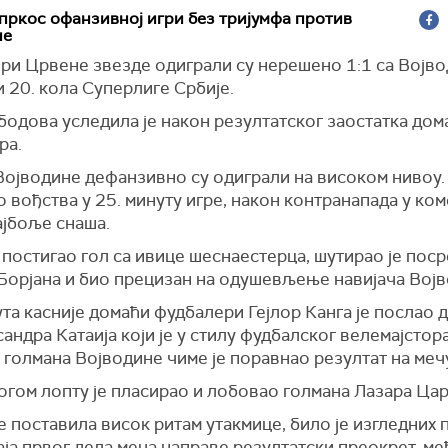
пркос офанзивној игри без тријумфа против
не
ри Црвене звезде одиграли су нерешено 1:1 са Војво
 20. кола Суперлиге Србије.
бодова уследила је након резултатског заостатка дом
ра.
Војводине дефанзивно су одиграли на високом нивоу.
о вођства у 25. минуту игре, након контранапада у ко
ајбоље снаша.
 постигао гол са ивице шеснаестерца, шутирао је поср
Борјана и био прецизан на одушевљење навијача Војв
та касније домаћи фудбалери Гејлор Канга је послао д
андра Катаија који је у стилу фудбалског велемајстор
 голмана Војводине чиме је поравнао резултат на меч
огом лопту је пласирао и лобовао голмана Лазара Ца
е поставила висок ритам утакмице, било је изгледних 
аја првог дела меча направе резултатски преокрет, м