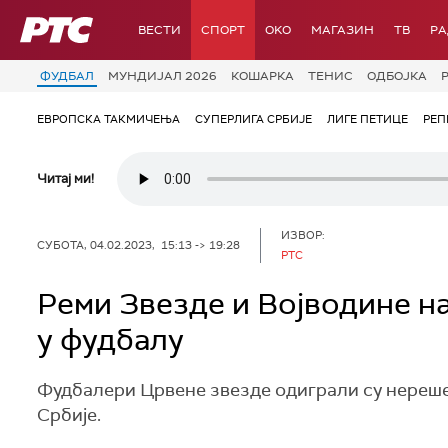
РТС
ВЕСТИ
СПОРТ
OKO
МАГАЗИН
ТВ
Р
ФУДБАЛ
МУНДИЈАЛ 2026
КОШАРКА
ТЕНИС
ОДБОЈКА
ЕВРОПСКА ТАКМИЧЕЊА
СУПЕРЛИГА СРБИЈЕ
ЛИГЕ ПЕТИЦЕ
РЕП
Читај ми!
ИЗВОР:
СУБОТА, 04.02.2023, 15:13 -> 19:28
РТС
Реми Звезде и Војводине н
у фудбалу
Фудбалери Црвене звезде одиграли су нерешен
Србије.