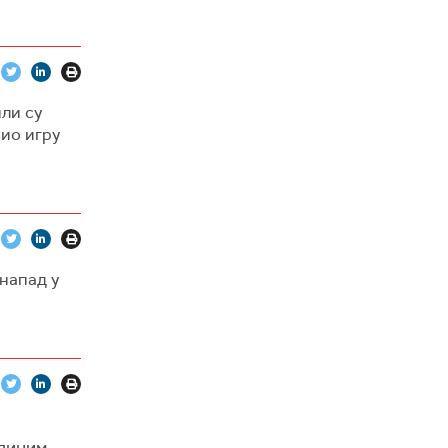
ли су
вио игру
 напад у
единим