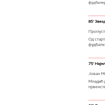
фудбале
85' Звез
Пропуст
Од старт
фудбалер
75' Најм
Јован Ми
Младић 
првенств