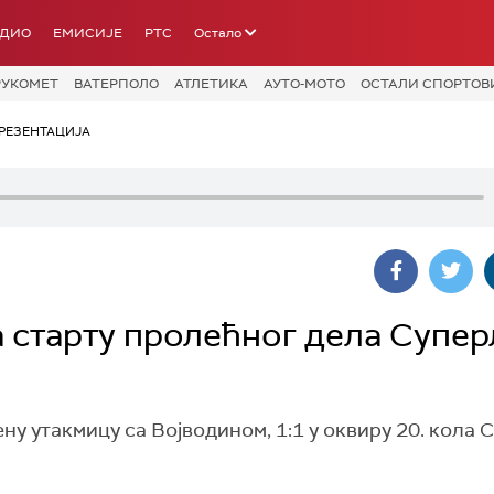
АДИО
ЕМИСИЈЕ
РТС
Остало
РУКОМЕТ
ВАТЕРПОЛО
АТЛЕТИКА
АУТО-МОТО
ОСТАЛИ СПОРТОВ
РЕЗЕНТАЦИЈА
а старту пролећног дела Супер
у утакмицу са Војводином, 1:1 у оквиру 20. кола 