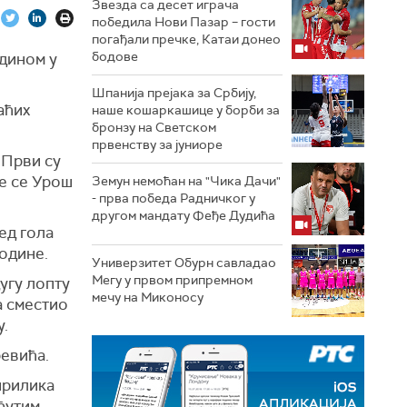
Звезда са десет играча
победила Нови Пазар – гости
погађали пречке, Катаи донео
бодове
дином у
Шпанија прејакa за Србију,
аћих
наше кошаркашице у борби за
бронзу на Светском
првенству за јуниоре
 Први су
ме се Урош
Земун немоћан на "Чика Дачи"
- прва победа Радничког у
другом мандату Феђе Дудића
ед гола
одине.
Универзитет Обурн савладао
Мегу у првом припремном
угу лопту
мечу на Миконосу
а сместио
у.
ревића.
прилика
еђутим