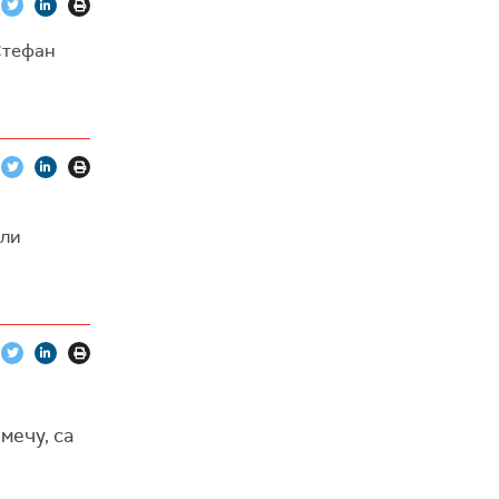
Стефан
али
мечу, са