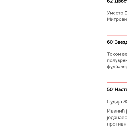
62' Двос
Уместо Б
Митровић
60' Звез
Током ве
полуврем
фудбалер
50' Наст
Судија Ж
Иванић ј
једанаес
противн