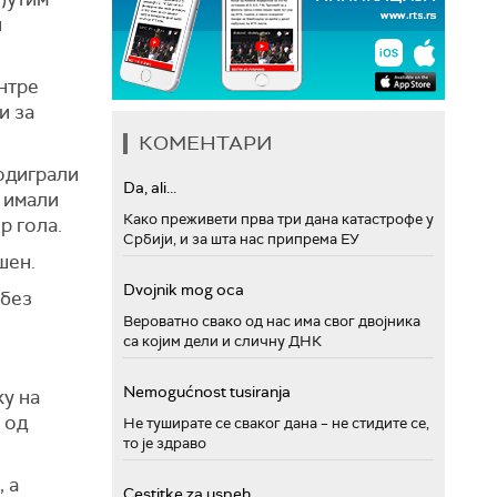
и
нтре
и за
КОМЕНТАРИ
одиграли
Da, ali...
 имали
Како преживети прва три дана катастрофе у
р гола.
Србији, и за шта нас припрема ЕУ
ешен.
Dvojnik mog oca
 без
Вероватно свако од нас има свог двојника
са којим дели и сличну ДНК
Nemogućnost tusiranja
ку на
 од
Не туширате се сваког дана – не стидите се,
то је здраво
 а
Cestitke za uspeh