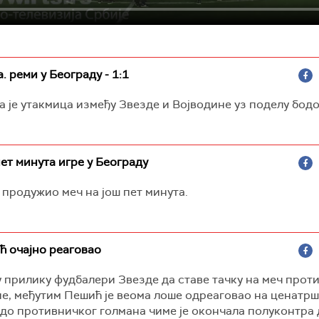
. реми у Београду - 1:1
 је утакмица између Звезде и Војводине уз поделу бодо
пет минута игре у Београду
е продужио меч на још пет минута.
ћ очајно реаговао
 прилику фудбалери Звезде да ставе тачку на меч прот
е, међутим Пешић је веома лоше одреаговао на ценатрш
 до противничког голмана чиме је окончала полуконтра