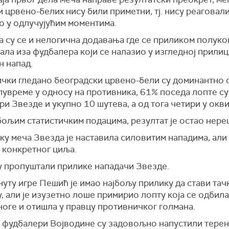
 црвено-белих нису били приметни, тј. нису реаговал
о у одлучујућим моментима.
а су се и нелогична додавања где се приликом полуко
ала иза фудбалера који се налазио у изгледној прилиц
н напад.
ички гледано београдски црвено-бели су доминантно 
лувреме у односу на противника, 61% поседа лопте су
и Звезде и укупно 10 шутева, а од тога четири у окви
бољим статистичким подацима, резултат је остао нер
ку меча Звезда је наставила силовитим нападима, али
 конкретног циља.
у пропуштали прилике нападачи Звезде.
нуту игре Пешић је имао најбољу прилику да стави тач
, али је изузетно лоше примирио лопту која се одбила
ноге и отишла у правцу противничког голмана.
, фудбалери Војводине су задовољно напустили терен,