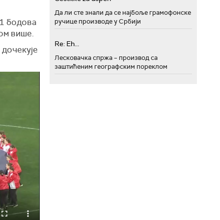
Да ли сте знали да се најбоље грамофонске
11 бодова
ручице производе у Србији
цом више.
Re: Eh...
 дочекује
Лесковачка спржа – производ са
заштићеним географским пореклом