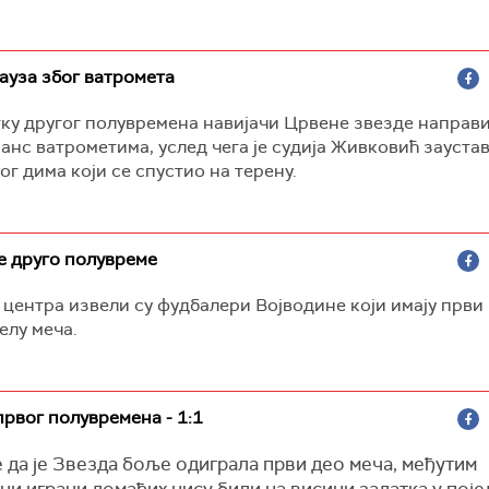
ауза због ватромета
ку другог полувремена навијачи Црвене звезде направи
нс ватрометима, услед чега је судија Живковић зауста
тог дима који се спустио на терену.
е друго полувреме
 центра извели су фудбалери Војводине који имају први
елу меча.
 првог полувремена - 1:1
е да је Звезда боље одиграла први део меча, међутим
и играчи домаћих нису били на висини задатка у пој