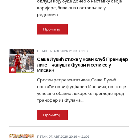
одлуци коју буде донео о наставку своје
каријере, била она настављена у
редовима...
Прочитај
ПЕТАК, 07. АВГ 2026, 21:33 -> 21:33
Саша Лукић стиже у нови клуб Премијер
лиге – напушта Фулам и сели се у
Ипсвич
Српски репрезентативац Саша Лукић
постаће нови фудбалер Ипсвича, пошто је
успешно обавио лекарске прегледе пред
трансфер из Фулама...
Прочитај
ПЕТАК, 07. АВГ 2026, 20:16 -> 21:06