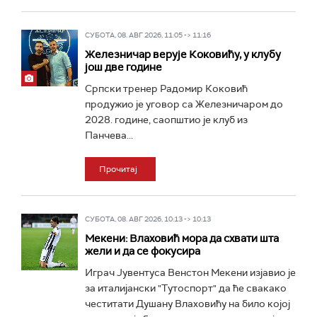
СУБОТА, 08. АВГ 2026, 11:05 -> 11:16
Железничар верује Коковићу, у клубу
још две године
Српски тренер Радомир Коковић
продужио је уговор са Железничаром до
2028. године, саопштио је клуб из
Панчева...
Прочитај
СУБОТА, 08. АВГ 2026, 10:13 -> 10:13
Мекени: Влаховић мора да схвати шта
жели и да се фокусира
Играч Јувентуса Венстон Мекени изјавио је
за италијански "Тутоспорт" да ће свакако
честитати Душану Влаховићу на било којој