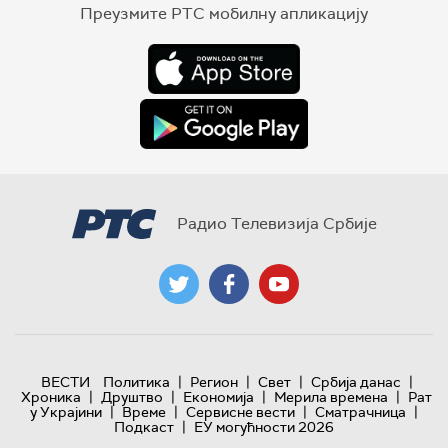
Преузмите РТС мобилну апликацију
Радио Телевизија Србије
|
|
|
|
ВЕСТИ
Политика
Регион
Свет
Србија данас
|
|
|
|
Хроника
Друштво
Економија
Мерила времена
Рат
|
|
|
|
у Украјини
Време
Сервисне вести
Сматрачница
|
Подкаст
ЕУ могућности 2026