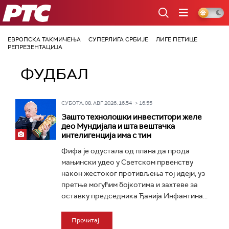
РТС
ЕВРОПСКА ТАКМИЧЕЊА
СУПЕРЛИГА СРБИЈЕ
ЛИГЕ ПЕТИЦЕ
РЕПРЕЗЕНТАЦИЈА
ФУДБАЛ
СУБОТА, 08. АВГ 2026, 16:54 -> 16:55
Зашто технолошки инвеститори желе
део Мундијала и шта вештачка
интелигенција има с тим
Фифа је одустала од плана да прода
мањински удео у Светском првенству
након жестоког противљења тој идеји, уз
претње могућим бојкотима и захтеве за
оставку председника Ђанија Инфантина...
Прочитај