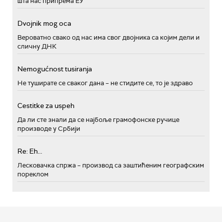
шта нас припрема ЕУ
Dvojnik mog oca
Вероватно свако од нас има свог двојника са којим дели и
сличну ДНК
Nemogućnost tusiranja
Не туширате се сваког дана – не стидите се, то је здраво
Cestitke za uspeh
Да ли сте знали да се најбоље грамофонске ручице
производе у Србији
Re: Eh...
Лесковачка спржа – производ са заштићеним географским
пореклом