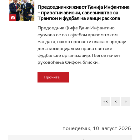
Председнички живот Ђанија Инфантина
– приватни авиони, савезништво са
Трампом и фудбал на ивици раскола
Председник Фифе Ђани Инфантино
суочава се са највећом кризом током
мандата, након пропасти плана о продаји
дела комерцијалних права светске
фудбалске организације. Његов начин
руковођења Фифом, блиски...
Прочитај
<<
<
>
понедељак, 10. август 2026.