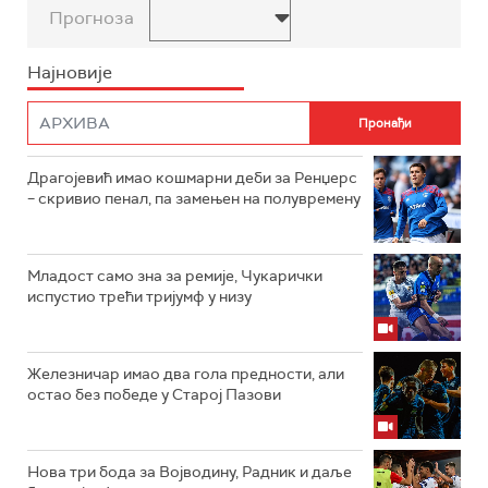
Прогноза
Најновије
Драгојевић имао кошмарни деби за Ренџерс
– скривио пенал, па замењен на полувремену
Младост само зна за ремије, Чукарички
испустио трећи тријумф у низу
Железничар имао два гола предности, али
остао без победе у Старој Пазови
Нова три бода за Војводину, Радник и даље