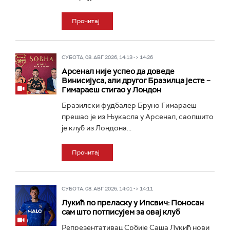
Прочитај
СУБОТА, 08. АВГ 2026, 14:13 -> 14:26
Арсенал није успео да доведе
Винисијуса, али другог Бразилца јесте –
Гимараеш стигао у Лондон
Бразилски фудбалер Бруно Гимараеш
прешао је из Њукасла у Арсенал, саопшито
је клуб из Лондона...
Прочитај
СУБОТА, 08. АВГ 2026, 14:01 -> 14:11
Лукић по преласку у Ипсвич: Поносан
сам што потписујем за овај клуб
Репрезентативац Србије Саша Лукић нови