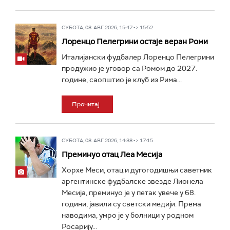
СУБОТА, 08. АВГ 2026, 15:47 -> 15:52
Лоренцо Пелегрини остаје веран Роми
Италијански фудбалер Лоренцо Пелегрини
продужио је уговор са Ромом до 2027.
године, саопштио је клуб из Рима...
Прочитај
СУБОТА, 08. АВГ 2026, 14:38 -> 17:15
Преминуо отац Леа Месија
Хорхе Меси, отац и дугогодишњи саветник
аргентинске фудбалске звезде Лионела
Месија, преминуо је у петак увече у 68.
години, јавили су светски медији. Према
наводима, умро је у болници у родном
Росарију...