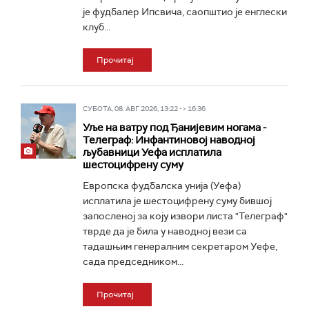
је фудбалер Ипсвича, саопштио је енглески
клуб...
Прочитај
СУБОТА, 08. АВГ 2026, 13:22 -> 16:36
Уље на ватру под Ђанијевим ногама -
Телеграф: Инфантиновој наводној
љубавници Уефа исплатила
шестоцифрену суму
Европска фудбалска унија (Уефа)
исплатила је шестоцифрену суму бившој
запосленој за коју извори листа "Телеграф"
тврде да је била у наводној вези са
тадашњим генералним секретаром Уефе,
сада председником...
Прочитај