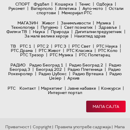
|
|
|
|
СПОРТ
Фудбал
Кошарка
Тенис
Одбојка
|
|
|
|
Рукомет
Ватерполо
Атлетика
Ауто-мото
Остали
|
спортови
Меморијал РТС
|
|
|
МАГАЗИН
Живот
Занимљивости
Музика
|
|
|
|
Технологијa
Путујемо
Свет познатих
Здравље
|
|
|
|
Филм и ТВ
Наука
Природа
Дигитални предузетник
|
За мале велике хероје
Наизглед здрав
|
|
|
|
|
ТВ
РТС 1
РТС 2
РТС 3
РТС Свет
РТС Наука
|
|
|
|
РТС Драма
РТС Живот
РТС Класика
РТС Коло
|
|
РТС Трезор
РТС Музика
РТС Полетарац
|
|
РАДИО
Радио Београд 1
Радио Београд 2
Радио
|
|
|
Београд 3
Београд 202
Радио Плетеница
Радио
|
|
|
Рокенролер
Радио Џубокс
Радио Вртешка
Радио
|
Џезер
Архив
|
|
|
|
РТС
Контакт
Маркетинг
Јавне набавке
Конкурси
Интернет портал
МАПА САЈТА
Приватност
Copyright
Правила употребе садржаја
Мапа
|
|
|