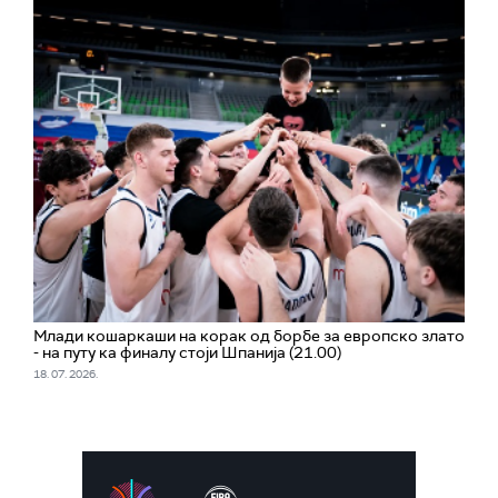
Млади кошаркаши на корак од борбе за европско злато
- на путу ка финалу стоји Шпанија (21.00)
18. 07. 2026.