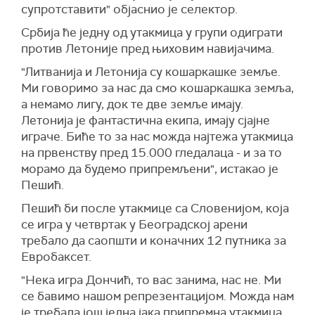
супротставити" објаснио је селектор.
Србија ће једну од утакмица у групи одиграти
против Летоније пред њиховим навијачима.
"Литванија и Летонија су кошаркашке земље.
Ми говоримо за нас да смо кошаркашка земља,
а немамо лигу, док те две земље имају.
Летонија је фантастична екипа, имају сјајне
играче. Биће то за нас можда најтежа утакмица
на првенству пред 15.000 гледалаца - и за то
морамо да будемо припремљени", истакао је
Пешић.
Пешић би после утакмице са Словенијом, која
се игра у четвртак у Београдској арени
требало да саопшти и коначних 12 путника за
Евробаксет.
"Нека игра Дончић, то вас занима, нас не. Ми
се бавимо нашом репрезентацијом. Можда нам
је требала још једна јака припремна утакмица,