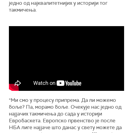
једно од најквалитетнијих у историји тог
такмичења.
"Ми смо у процесу припрема. Да ли можемо
боље? Па, морамо боље. Очекује нас једно од
најјачих такмичења до сада у историји
Евробаскета. Европско првенство је после
НБА лиге најјаче што данас у свету можете да