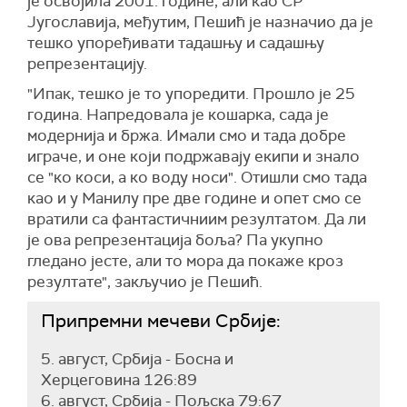
је освојила 2001. године, али као СР
Југославија, међутим, Пешић је назначио да је
тешко упоређивати тадашњу и садашњу
репрезентацију.
"Ипак, тешко је то упоредити. Прошло је 25
година. Напредовала је кошарка, сада је
модернија и бржа. Имали смо и тада добре
играче, и оне који подржавају екипи и знало
се "ко коси, а ко воду носи". Отишли смо тада
као и у Манилу пре две године и опет смо се
вратили са фантастичниим резултатом. Да ли
је ова репрезентација боља? Па укупно
гледано јесте, али то мора да покаже кроз
резултате", закључио је Пешић.
Припремни мечеви Србије:
5. август, Србија - Босна и
Херцеговина 126:89
6. август, Србија - Пољска 79:67