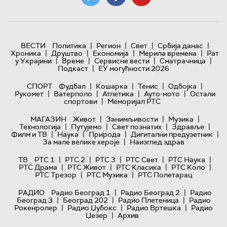
|
|
|
|
ВЕСТИ
Политика
Регион
Свет
Србија данас
|
|
|
|
Хроника
Друштво
Економија
Мерила времена
Рат
|
|
|
|
у Украјини
Време
Сервисне вести
Сматрачница
|
Подкаст
ЕУ могућности 2026
|
|
|
|
СПОРТ
Фудбал
Кошарка
Тенис
Одбојка
|
|
|
|
Рукомет
Ватерполо
Атлетика
Ауто-мото
Остали
|
спортови
Меморијал РТС
|
|
|
МАГАЗИН
Живот
Занимљивости
Музика
|
|
|
|
Технологијa
Путујемо
Свет познатих
Здравље
|
|
|
|
Филм и ТВ
Наука
Природа
Дигитални предузетник
|
За мале велике хероје
Наизглед здрав
|
|
|
|
|
ТВ
РТС 1
РТС 2
РТС 3
РТС Свет
РТС Наука
|
|
|
|
РТС Драма
РТС Живот
РТС Класика
РТС Коло
|
|
РТС Трезор
РТС Музика
РТС Полетарац
|
|
РАДИО
Радио Београд 1
Радио Београд 2
Радио
|
|
|
Београд 3
Београд 202
Радио Плетеница
Радио
|
|
|
Рокенролер
Радио Џубокс
Радио Вртешка
Радио
|
Џезер
Архив