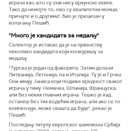
играча као што су они нису врхунске екипе.
Тако да немојте то, ово су квалитетни момци,
причајте и о другима", био је прецизан у
излагању Пешић.
"Много је кандидата за медаљу"
Селектор је истакао да је на првенству
неколико кандидата који конкуришу за
медаљу.
"Турска је један од фаворита. Затим долази
Литванија, Летонија, па и Италија. Ту је и Грчка.
Они имају Јаниса који подиже вредност сваког
играча у тиму. Немачка, Шпанија, Француска,
али без неких главних играча. Тешко је кад
останеш без тих водећих играча, али ако се то
компензује, може свашта да буде", рекао је
Пешић.
Последњу титулу европског шампиона Србија