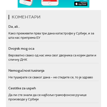
КОМЕНТАРИ
Da, ali...
Како преживети прва три дана катастрофе у Србији, и за
шта нас припрема ЕУ
Dvojnik mog oca
Вероватно свако од нас има свог двојника са којим дели и
сличну ДНК
Nemogućnost tusiranja
Не туширате се сваког дана – не стидите се, то је здраво
Cestitke za uspeh
Да ли сте знали да се најбоље грамофонске ручице
производе у Србији