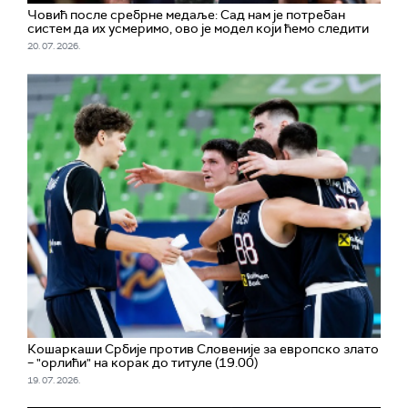
Човић после сребрне медаље: Сад нам је потребан
систем да их усмеримо, ово је модел који ћемо следити
20. 07. 2026.
Кошаркаши Србије против Словеније за европско злато
– "орлићи" на корак до титуле (19.00)
19. 07. 2026.