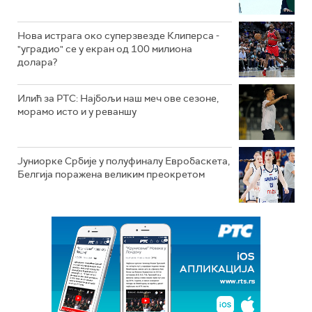
Нова истрага око суперзвезде Клиперса -
"уградио" се у екран од 100 милиона
долара?
Илић за РТС: Најбољи наш меч ове сезоне,
морамо исто и у реваншу
Јуниорке Србије у полуфиналу Евробаскета,
Белгија поражена великим преокретом