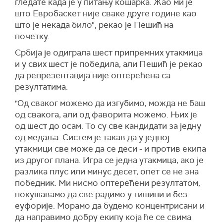
гледате када је у питању кошарка. Жао ми је
што Евробаскет није сваке друге године као
што је некада било", рекао је Пешић на
почетку.
Србија је одиграла шест припремних утакмица
и у свих шест је победила, али Пешић је рекао
да репрезентација није оптерећена са
резултатима.
"Од сваког можемо да изгубимо, можда не баш
од свакога, али од фаворита можемо. Њих је
од шест до осам. То су све кандидати за једну
од медаља. Систем је такав да у једној
утакмици све може да се деси - и против екипа
из другог плана. Игра се једна утакмица, ако је
разлика плус или минус десет, опет се не зна
победник. Ми нисмо оптерећени резултатом,
покушавамо да све радимо у тишини и без
еуфорије. Морамо да будемо концентрисани и
да направимо добру екипу која ће се свима