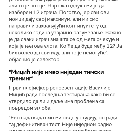
али то је што је. Најтежа одлука ми је да
изаберем 12 играча. Поготво, јер сви ови
момци дају свој максимум, али ми смо
направили захваљујући континуитету од
неколико година узајамно разумевање. Важно
је да сваки играч зна шта се од њега очекује и
која је његова улога. Ко ће да буде међу 12? Ја
бих волео да сви иду, али то је немогуће",
објаснио је селектор.
"Мицић није имао ниједан тимски
тренинг"
Први плејмејкер репрезентације Василије
Мицић ради последња тестирања како би се
утврдило да ли и даље има проблема са
повредом зглоба.
"Ево сада када смо ми овде у студију, он ради
тај дефинитиван тест. Није ниједном радио