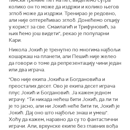
тимски тренинг пет на пет, видећемо сутра
колико он то може да издржи и колико његов
зглоб може да издржи. Тренирао је редовно,
али није оптерећивао зглоб. Донећемо опцију
у корист за све. Смаилагић и Трифуновић, за
њих ћемо још видети", рекао је популарни
Кари.
Никола Јокић је тренутно по многима најбољи
кошаркаш на планети, али Пешић није желео
да говори о томе да репрезентацију чини један
или два играча.
"Ово није екипа Јокића и Богдановића и
преосталих десет. Ово је екипа десет играча
плус Јокић и Богдановић. Ја кажем једном
играчу: "Ти никада нећеш бити Јокић, да ли ти
је то јасно, али ни Јокић неће бити ти, Јокић је
Јокић. Дај оно што најбоље знаш и умеш".
Хоћу да кажем, наравно да су то фантастични
играчи. Али, врхунске екипе без главних вођа