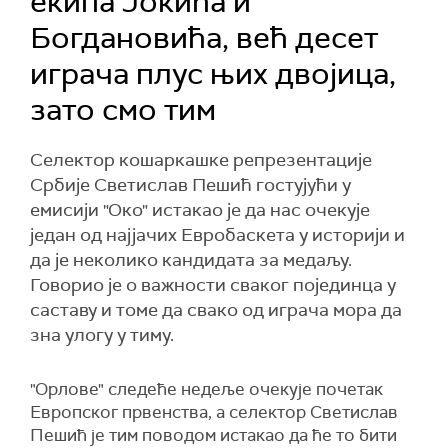
екипа Јокића и
Богдановића, већ десет
играча плус њих двојица,
зато смо тим
Селектор кошаркашке репрезентације
Србије Светислав Пешић гостујући у
емисији "Око" истакао је да нас очекује
један од најјачих Евробаскета у историји и
да је неколико кандидата за медаљу.
Говорио је о важности сваког појединца у
саставу и томе да свако од играча мора да
зна улогу у тиму.
"Орлове" следеће недеље очекује почетак
Европског првенства, а селектор Светислав
Пешић је тим поводом истакао да ће то бити