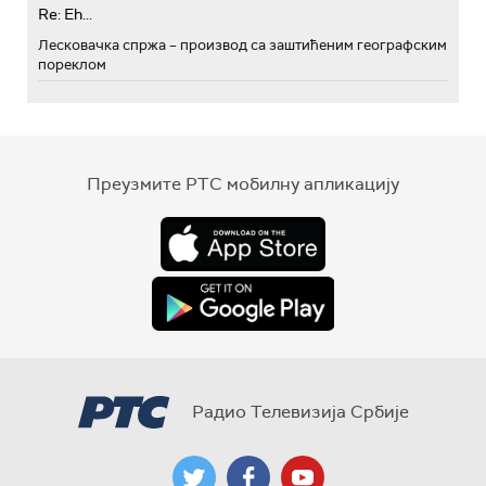
Re: Eh...
Лесковачка спржа – производ са заштићеним географским
пореклом
Преузмите РТС мобилну апликацију
Радио Телевизија Србије