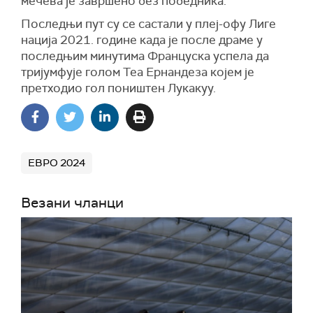
мечева је завршено без победника.
Последњи пут су се састали у плеј-офу Лиге
нација 2021. године када је после драме у
последњим минутима Француска успела да
тријумфује голом Теа Ернандеза којем је
претходио гол поништен Лукакуу.
ЕВРО 2024
Везани чланци