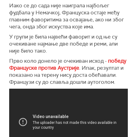
Иако се до сада није наиграла најбољег
фудбала у Немачкој, Француска остаје међу
главним фаворитима за освајање, ако ни због
чега, онда због искуства које има.
У групи је била највећи фаворит и од ње су
очекиване најмање две победе и реми, али
није било тако.
Прво коло донело је очекиван исход -
победу
Француске против Аустрије
. Ипак, резултат и
показано на терену нису доста обећавали.
Французи су до славља дошли аутоголом.