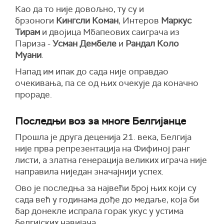
Као да то није довољно, ту су и
брзоноги
Кингсли Коман
, Интеров
Маркус
Тирам
и двојица Мбапеових саиграча из
Париза -
Усман Дембеле
и
Рандал Коло
Муани
.
Напад им ипак до сада није оправдао
очекивања, па се од њих очекује да коначно
прораде.
Последњи воз за многе Белгијанце
Прошла је друга деценија 21. века, Белгија
није прва репрезентација на Фифиној ранг
листи, а златна генерација великих играча није
направила ниједан значајнији успех.
Ово је последња за највећи број њих који су
сада већ у годинама дође до медаље, која би
бар донекле испрала горак укус у устима
белгијских навијача.