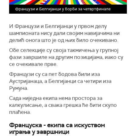
Французи и Белгијанци у борби за четвртфинале
И Французи и Белгијанци у првом делу
шампионата нису дали својим навијачима ни
делић онога што је од њих било очекивано.
Обе селекције су своја такмичења у групној
фази завршиле на другим позицијама, иако су
се очекивале прве.
Французи су са пет бодова били иза
Аустријанаца, а Белгијанци са четири иза
Румуна.
Сада ниједна екипа нема простора за
калкулисање, а свака грешка ће бити скупо
плаћена.
Француска - екипа са искуством
играња у завршници