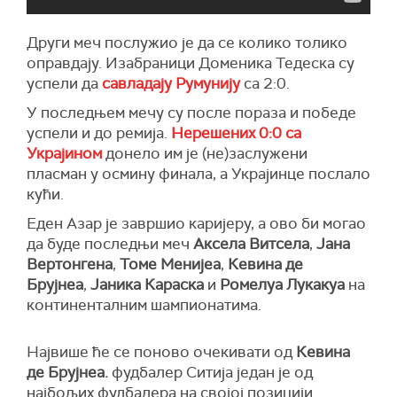
Други меч послужио је да се колико толико
оправдају. Изабраници Доменика Тедеска су
успели да
савладају Румунију
са 2:0.
У последњем мечу су после пораза и победе
успели и до ремија.
Нерешених 0:0 са
Украјином
донело им је (не)заслужени
пласман у осмину финала, а Украјинце послало
кући.
Еден Азар је завршио каријеру, а ово би могао
да буде последњи меч
Аксела Витсела
,
Јана
Вертонгена
,
Томе Менијеа
,
Кевина де
Брујнеа
,
Јаника Караска
и
Ромелуа Лукакуа
на
континенталним шампионатима.
Највише ће се поново очекивати од
Кевина
де Брујнеа.
фудбалер Ситија један је од
најбољих фудбалера на својој позицији.