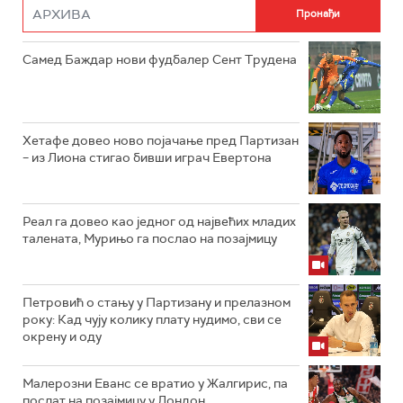
Самед Баждар нови фудбалер Сент Трудена
Хетафе довео ново појачање пред Партизан
– из Лиона стигао бивши играч Евертона
Реал га довео као једног од највећих младих
талената, Мурињо га послао на позајмицу
Петровић о стању у Партизану и прелазном
року: Кад чују колику плату нудимо, сви се
окрену и оду
Малерозни Еванс се вратио у Жалгирис, па
послат на позајмицу у Лондон