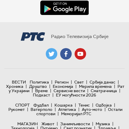
Радио Телевизија Србије
|
|
|
|
ВЕСТИ
Политика
Регион
Свет
Србија данас
|
|
|
|
Хроника
Друштво
Економија
Мерила времена
Рат
|
|
|
|
у Украјини
Време
Сервисне вести
Сматрачница
|
Подкаст
ЕУ могућности 2026
|
|
|
|
СПОРТ
Фудбал
Кошарка
Тенис
Одбојка
|
|
|
|
Рукомет
Ватерполо
Атлетика
Ауто-мото
Остали
|
спортови
Меморијал РТС
|
|
|
МАГАЗИН
Живот
Занимљивости
Музика
|
|
|
|
Технологијa
Путујемо
Свет познатих
Здравље