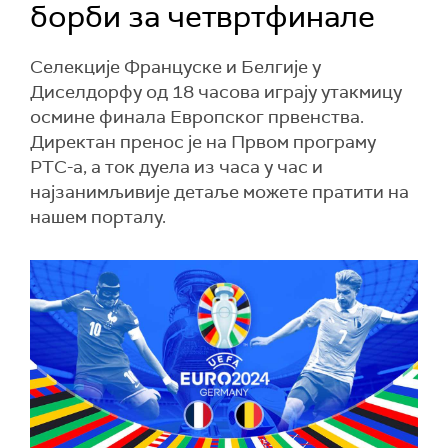
борби за четвртфинале
Селекције Француске и Белгије у
Диселдорфу од 18 часова играју утакмицу
осмине финала Европског првенства.
Директан пренос је на Првом програму
РТС-а, а ток дуела из часа у час и
најзанимљивије детаље можете пратити на
нашем порталу.