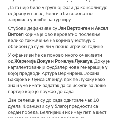
Да га није било у групној фази да консолидује
одбрану и напад, Белгија би вероватно
завршила учешће на турниру.
Стубови дефанзиве су
Јан Вертонген
и
Аксел
Витсел
којима је ово вероватно последње
велико такмичење на којима учествују с
обзиром да су ушли у позне играчке године.
У офанзиви ће се поново много очекивати
од
Жеремија Докуа
и
Ромелуа Лукакуа
. Доку је
најталентованији фудбалер нове генерације у
којој предводи Артура Вермирена, Јохана
Бакајока и Луиса Опенду, док ће Лукаку како
зна и уме имати задатак да се искупи за лоше
партије које је пружао до сада.
Две селекције су до сада одиграле чак 18
дуела. Французи су у благој предности са
седам победа, Белгијанци их имају пет, а шест