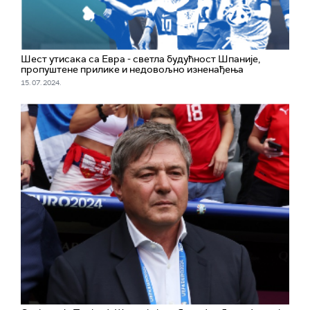
Шест утисака са Евра - светла будућност Шпаније,
пропуштене прилике и недовољно изненађења
15. 07. 2024.