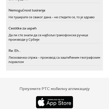
Nemogućnost tusiranja
Не туширате се сваког дана – не стидите се, то је здраво
Cestitke za uspeh
Да ли сте знали да се најбоље грамофонске ручице
производе у Србији
Re: Eh...
Лесковачка спржа – производ са заштићеним географским
пореклом
Преузмите РТС мобилну апликацију