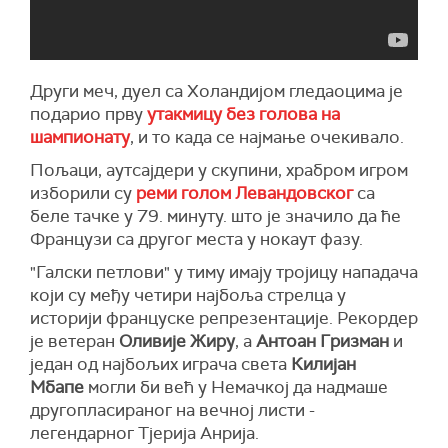
Други меч, дуел са Холандијом гледаоцима је
подарио прву
утакмицу без голова на
шампионату
, и то када се најмање очекивало.
Пољаци, аутсајдери у скупини, храбром игром
изборили су
реми голом Левандовског
са
беле тачке у 79. минуту. што је значило да ће
Французи са другог места у нокаут фазу.
"Галски петлови" у тиму имају тројицу нападача
који су међу четири најбоља стрелца у
историји француске репрезентације. Рекордер
је ветеран
Оливије Жиру
, а
Антоан Гризман
и
један од најбољих играча света
Килијан
Мбапе
могли би већ у Немачкој да надмаше
другопласираног на вечној листи -
легендарног Тјерија Анрија.