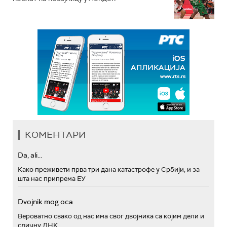
КОМЕНТАРИ
Da, ali...
Како преживети прва три дана катастрофе у Србији, и за
шта нас припрема ЕУ
Dvojnik mog oca
Вероватно свако од нас има свог двојника са којим дели и
сличну ДНК