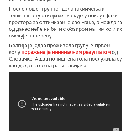
После лошег групног дела такмичења и
тешког костура који их очекује у нокаут фази,
простора за оптимизам је све мање, а можда га
од данас неће ни бити с обзиром на тим који их
очекује на терену.
Белгија је једва преживела групу. У првом
колу
поражена је минималним резултатом
од
Словачке. А два поништена гола послужила су
као додатна со на рани навијача.