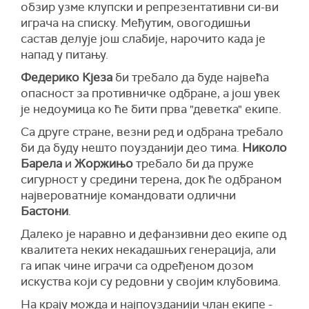
обзир узме клупски и репрезентативни си-ви
играча на списку. Међутим, овогодишњи
састав делује још слабије, нарочито када је
напад у питању.
Федерико Кјеза
би требало да буде највећа
опасност за противничке одбране, а још увек
је недоумица ко ће бити прва "деветка" екипе.
Са друге стране, везни ред и одбрана требало
би да буду нешто поузданији део тима.
Николо
Барела
и
Жоржињо
требало би да пруже
сигурност у средини терена, док ће одбраном
највероватније командовати одлични
Бастони
.
Далеко је наравно и дефанзивни део екипе од
квалитета неких некадашњих генерација, али
га ипак чине играчи са одређеном дозом
искуства који су редовни у својим клубовима.
На крају можда и најпоузданији члан екипе -