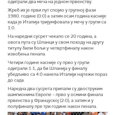
одиграли два меча на једном првенству.
Жреб их је први пут спојио у групној фази
1980. године (0:0) а затим осам година касније
када је Италија тријумфовала у мечу у групи са
1:0.
На наредни сусрет чекало се 20 година, а
овога пута су Шпанци у свом походу на другу
титулу били бољи у четвртфиналу након
извођења пенала.
Четири године касније су прво у групи
одиграли 1:1, да би Шпанија у финалу
убедљиво са 4:0 нанела Италији најтежи пораз
до сада.
Наредна два сусрета припали су двоструким
шампионима Европе – прво у осмини финала
првенства у Француској (2:0), а затим и у
полуфиналу пре три године након пенала.