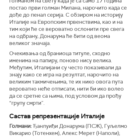
голманом на свету када је са само 17 година
постао први голман Милана, нарочито када се
дође до пенал серија. С обзиром на историју
Италије на Европским првенствима, као и на
тим који ће се вероватно ослонити пре свега
на одбрану, Донарума ће бити од веома
великог значаја.
Очекивања од браниоца титуле, сходно
именима на папиру, поново нису велика.
Међутим, Италијани су често показивали да
знају како се игра на резултат, нарочито на
великим такмичењима, те их нико овога пута
вероватно неће отписати, нити би ико волео
да се сретне са њима, под условом да прођу
“групу смрти”.
Састав репрезентације Италије
Голмани:
Ђанлуиђи Донарума (ПСЖ), Гуљелмо
Викарио (Тотенхем), Алекс Мерет (Наполи);