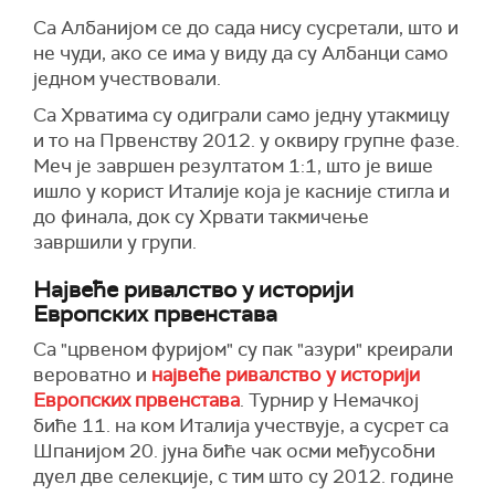
Са Албанијом се до сада нису сусретали, што и
не чуди, ако се има у виду да су Албанци само
једном учествовали.
Са Хрватима су одиграли само једну утакмицу
и то на Првенству 2012. у оквиру групне фазе.
Меч је завршен резултатом 1:1, што је више
ишло у корист Италије која је касније стигла и
до финала, док су Хрвати такмичење
завршили у групи.
Највеће ривалство у историји
Европских првенстава
Са "црвеном фуријом" су пак "азури" креирали
вероватно и
највеће ривалство у историји
Европских првенстава
. Турнир у Немачкој
биће 11. на ком Италија учествује, а сусрет са
Шпанијом 20. јуна биће чак осми међусобни
дуел две селекције, с тим што су 2012. године