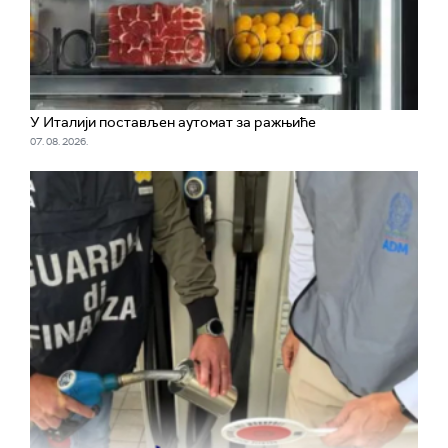
У Италији постављен аутомат за ражњиће
07. 08. 2026.