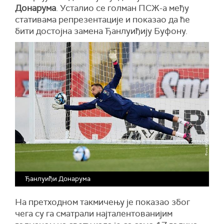
Донарума
. Усталио се голман ПСЖ-а међу
стативама репрезентације и показао да ће
бити достојна замена Ђанлуиђију Буфону.
Ђанлуиђи Донарума
На претходном такмичењу је показао због
чега су га сматрали најталентованијим