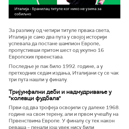
Италија - бранилац титуле ког нико не узима за
озбиљно
За разлику од четири титуле првака света,
Италија је само два пута у својој историји
успевала да постане шампион Европе,
пропустивши притом шест од укупно 16
Европских првенстава.
Последње је пак било 1992. године, а у
претходних седам издања, Италијани су се чак
три пута нашли у финалу.
Тријумфални деби и надмудривање у
"колевци фудбала"
Први од два трофеја освојили су далеке 1968.
године на свом терену, али и првом учешћу на
Првенствима Европе. У финалу су тек након
реваша – пенали још увек нису били