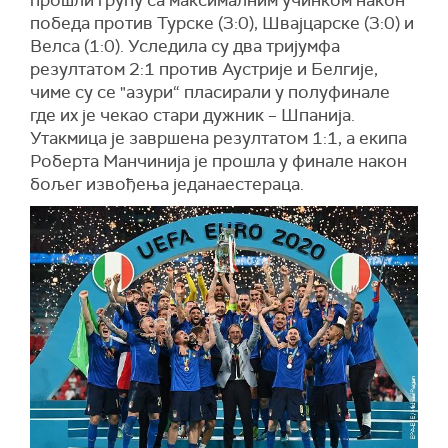
прошли групу са максималним учинком након
победа против Турске (3:0), Швајцарске (3:0) и
Велса (1:0). Уследила су два тријумфа
резултатом 2:1 против Аустрије и Белгије,
чиме су се "азури“ пласирали у полуфинале
где их је чекао стари дужник – Шпанија.
Утакмица је завршена резултатом 1:1, а екипа
Роберта Манчинија је прошла у финале након
бољег извођења једанаестераца.