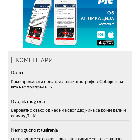
КОМЕНТАРИ
Da, ali...
Како преживети прва три дана катастрофе у Србији, и за
шта нас припрема ЕУ
Dvojnik mog oca
Вероватно свако од нас има свог двојника са којим дели и
сличну ДНК
Nemogućnost tusiranja
Не туширате се сваког дана – не стидите се, то је здраво