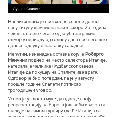
Лучано Спалети
Наплитанцима је претходне сезоне донео
прву титулу шампиона након скоро 25 година
чекања, после чега је од клуба затражио
одмор у периоду од годину дана пре него што
донесе одлуку о наставку сарадње.
Међутим, изненадна оставка коју је
Роберто
Манчини
поднео на место селектора Италије,
натерала је челнике Фудбалског савеза
Италије да покуцају на Спалитејива врата.
Одговор је био потврдан, па је у августу
прошле године Спалети потписао
трогодишњи уговор.
Успео је уз доста муке да одведе своју
репрезентацију на Евро, а још већи изазов га
очекује на самом турниру где ће Италија са
звањем шампиона пре свега морати да прође