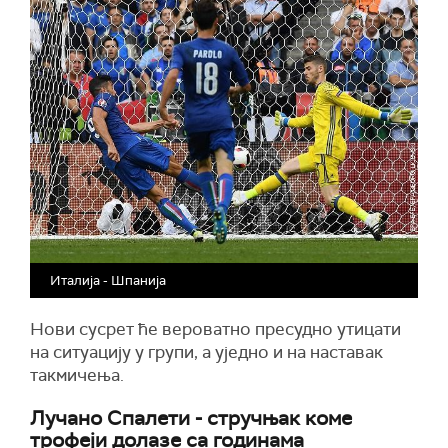
Италија - Шпанија
Нови сусрет ће вероватно пресудно утицати
на ситуацију у групи, а уједно и на наставак
такмичења.
Лучано Спалети - стручњак коме
трофеји долазе са годинама