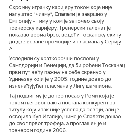
Скромну играчку каријеру током које није
напуштао "чизму",
Спалети
је завршио у
Емполију – тиму у ком је започео своју
тренерску каријеру. Тренерски таленат је
показао веома брзо, водећи тосканску екипу
до две везане промоције и пласмана у Серију
А.
Уследили су краткорочни послови у
Сампдорији и Венецији, да би рођени Тосканац
први пут већу пажњу на себе скренуо у
Удинезеу који је у 2005. године довео до
изненађујућег пласмана у Лигу шампиона.
Тај подвиг му је донео посао у Роми која је
током његовог вакта постала конкурент за
титулу коју ипак није успела да освоји, али је
освојила Куп Италије, чиме је Спалети дошао
до свог првог трофеја, а проглашен је и
тренером године 2006.