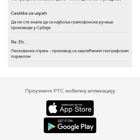
Cestitke za uspeh
Да ли сте знали да се најбоље грамофонске ручице
производе у Србији
Re: Eh...
Лесковачка спржа – производ са заштићеним географским
пореклом
Преузмите РТС мобилну апликацију