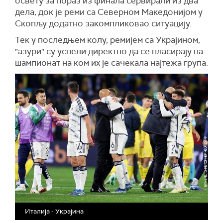
освету за пораз из финала сервирали из два
дела, док је реми са Северном Македонијом у
Скопљу додатно закомпликовао ситуацију.
Тек у последњем колу, ремијем са Украјином,
"азури" су успели директно да се пласирају на
шампионат на ком их је сачекала најтежа група.
Италија - Украјина