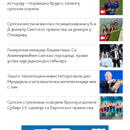
историју – Норвешка бруји о таленту
српских корена
Српски веслачи високо позиционирани у Б и
Д финалу Светског првенства за јуниоре у
Пловдиву
Генерални менаџер Бешикташа: Са
Алимпијевићем сам као породица, прави
успех није једном достићи врх
Зашто технолошки инвеститори желе део
Мундијала и шта вештачка интелигенција има
с тим
Српске стрелкиње освојиле бронзу и донеле
Србији 13. одличје са Европског првенства