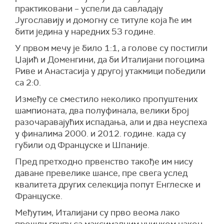
практиковани – успели да савладају
Југославију и домогну се титуле која ће им
бити једина у наредних 53 године.
У првом мечу је било 1:1, а голове су постигли
Џајић и Доменгини, да би Италијани погоцима
Риве и Анастасија у другој утакмици победили
са 2:0.
Између се сместило неколико пропуштених
шампионата, два полуфинала, велики број
разочаравајућих испадања, али и два неуспеха
у финалима 2000. и 2012. године. када су
губили од Француске и Шпаније.
Пред претходно првенство такође им нису
даване превелике шансе, пре свега услед
квалитета других селекција попут Енглеске и
Француске.
Међутим, Италијани су прво веома лако