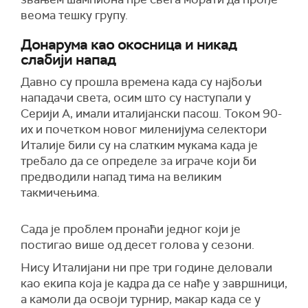
веома тешку групу.
Донарума као окосница и никад
слабији напад
Давно су прошла времена када су најбољи
нападачи света, осим што су наступали у
Серији А, имали италијански пасош. Током 90-
их и почетком новог миленијума селектори
Италије били су на слатким мукама када је
требало да се определе за играче који би
предводили напад тима на великим
такмичењима.
Сада је проблем пронаћи једног који је
постигао више од десет голова у сезони.
Нису Италијани ни пре три године деловали
као екипа која је кадра да се нађе у завршници,
а камоли да освоји турнир, макар када се у