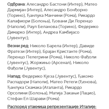
Одбрана:
Алесандро Бастони (Интер), Матео
Дармијан (Интер), Алесандро Бонђорно
(Торино), Ђанлука Манчини (Рома), Рикардо
Калафиори (Болоња), Ђовани Ди Лоренцо
(Наполи), Раул Беланова (Торино), Федерико
Димарко (Интер), Андреа Камбијасо
(Јувентус);
Везни ред:
Николо Барела (Интер), Давиде
Фратези (Интер), Брајан Кристанте (Рома),
Леренцо Пелегрини (Рома), Николо Фађоли
(Јувентус), Жоржињо (Арсенал), Николо
Фађоли (Јувентус);
Напад:
Федерико Кјеза (Јувентус), Ђакомо
Распадори (Наполи), Матео Ретеги (Ђенова),
Ђанлука Скамака (Аталанта), Рикардо
Орсолини (Болоња), Матија Закањи (Лацио),
Стефан Ел Шарави (Рома).
Распоред утакмица репрезентације Италије: