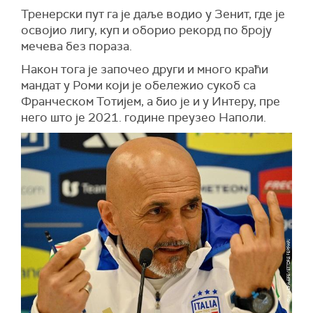
Тренерски пут га је даље водио у Зенит, где је
освојио лигу, куп и оборио рекорд по броју
мечева без пораза.
Након тога је започео други и много краћи
мандат у Роми који је обележио сукоб са
Франческом Тотијем, а био је и у Интеру, пре
него што је 2021. године преузео Наполи.