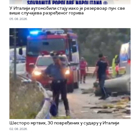
У Италији аутомобили стају иако је резервоар пун: све
више случајева разређеног горива
05. 08. 2026.
Шесторо мртвих, 30 повређених у судару у Италији
02. 08. 2026.