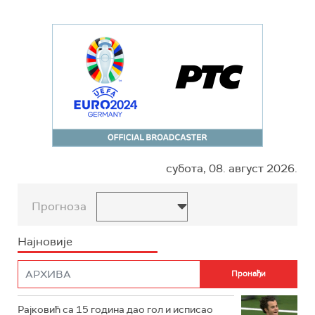
субота, 08. август 2026.
Прогноза
Најновије
Рајковић са 15 година дао гол и исписао