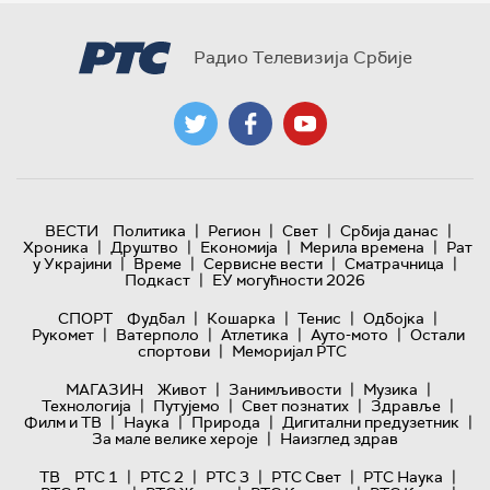
Радио Телевизија Србије
|
|
|
|
ВЕСТИ
Политика
Регион
Свет
Србија данас
|
|
|
|
Хроника
Друштво
Економија
Мерила времена
Рат
|
|
|
|
у Украјини
Време
Сервисне вести
Сматрачница
|
Подкаст
ЕУ могућности 2026
|
|
|
|
СПОРТ
Фудбал
Кошарка
Тенис
Одбојка
|
|
|
|
Рукомет
Ватерполо
Атлетика
Ауто-мото
Остали
|
спортови
Меморијал РТС
|
|
|
МАГАЗИН
Живот
Занимљивости
Музика
|
|
|
|
Технологијa
Путујемо
Свет познатих
Здравље
|
|
|
|
Филм и ТВ
Наука
Природа
Дигитални предузетник
|
За мале велике хероје
Наизглед здрав
|
|
|
|
|
ТВ
РТС 1
РТС 2
РТС 3
РТС Свет
РТС Наука