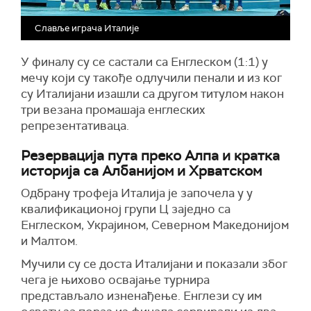
Славље играча Италије
У финалу су се састали са Енглеском (1:1) у
мечу који су такође одлучили пенали и из ког
су Италијани изашли са другом титулом након
три везана промашаја енглеских
репрезентативаца.
Резервација пута преко Алпа и кратка
историја са Албанијом и Хрватском
Одбрану трофеја Италија је започела у у
квалификационој групи Ц заједно са
Енглеском, Украјином, Северном Македонијом
и Малтом.
Мучили су се доста Италијани и показали због
чега је њихово освајање турнира
представљало изненађење. Енглези су им