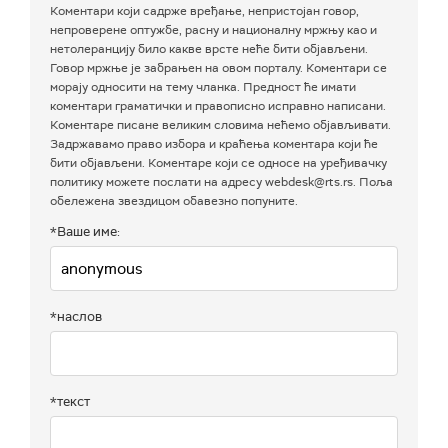
Коментари који садрже вређање, непристојан говор,
непроверене оптужбе, расну и националну мржњу као и
нетолеранцију било какве врсте неће бити објављени.
Говор мржње је забрањен на овом порталу. Коментари се
морају односити на тему чланка. Предност ће имати
коментари граматички и правописно исправно написани.
Коментаре писане великим словима нећемо објављивати.
Задржавамо право избора и краћења коментара који ће
бити објављени. Коментаре који се односе на уређивачку
политику можете послати на адресу webdesk@rts.rs. Поља
обележена звездицом обавезно попуните.
*Ваше име:
*наслов
*текст