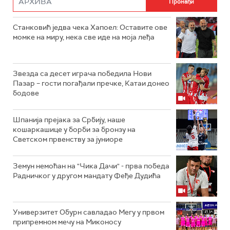
Станковић једва чека Хапоел: Оставите ове
момке на миру, нека све иде на моја леђа
Звезда са десет играча победила Нови
Пазар – гости погађали пречке, Катаи донео
бодове
Шпанија прејакa за Србију, наше
кошаркашице у борби за бронзу на
Светском првенству за јуниоре
Земун немоћан на "Чика Дачи" - прва победа
Радничког у другом мандату Феђе Дудића
Универзитет Обурн савладао Мегу у првом
припремном мечу на Миконосу