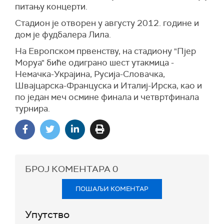
питању концерти.
Стадион је отворен у августу 2012. године и
дом је фудбалера Лила.
На Европском првенству, на стадиону "Пјер
Моруа" биће одиграно шест утакмица -
Немачка-Украјина, Русија-Словачка,
Швајцарска-Француска и Италиј-Ирска, као и
по један меч осмине финала и четвртфинала
турнира.
БРОЈ КОМЕНТАРА
0
ПОШАЉИ КОМЕНТАР
Упутство