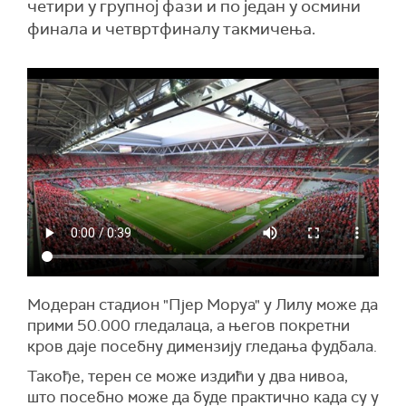
четири у групној фази и по један у осмини
финала и четвртфиналу такмичења.
Модеран стадион "Пјер Моруа" у Лилу може да
прими 50.000 гледалаца, а његов покретни
кров даје посебну димензију гледања фудбала.
Такође, терен се може издићи у два нивоа,
што посебно може да буде практично када су у