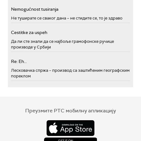
Nemogućnost tusiranja
Не туширате се сваког дана – не стидите се, то је здраво
Cestitke za uspeh
Да ли сте знали да се најбоље грамофонске ручице
производе у Србији
Re: Eh...
Лесковачка спржа – производ са заштићеним географским
пореклом
Преузмите РТС мобилну апликацију