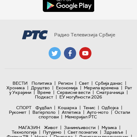
Радио Телевизија Србије
|
|
|
|
ВЕСТИ
Политика
Регион
Свет
Србија данас
|
|
|
|
Хроника
Друштво
Економија
Мерила времена
Рат
|
|
|
|
у Украјини
Време
Сервисне вести
Сматрачница
|
Подкаст
ЕУ могућности 2026
|
|
|
|
СПОРТ
Фудбал
Кошарка
Тенис
Одбојка
|
|
|
|
Рукомет
Ватерполо
Атлетика
Ауто-мото
Остали
|
спортови
Меморијал РТС
|
|
|
МАГАЗИН
Живот
Занимљивости
Музика
|
|
|
|
Технологијa
Путујемо
Свет познатих
Здравље
|
|
|
|
Филм и ТВ
Наука
Природа
Дигитални предузетник