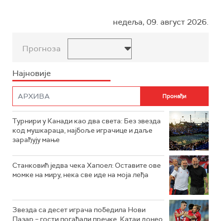
недеља, 09. август 2026.
Прогноза
Најновије
Турнири у Канади као два света: Без звезда
код мушкараца, најбоље играчице и даље
зарађују мање
Станковић једва чека Хапоел: Оставите ове
момке на миру, нека све иде на моја леђа
Звезда са десет играча победила Нови
Пазар – гости погађали пречке, Катаи донео