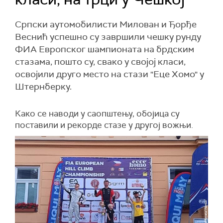
Српски аутомобилисти Милован и Ђорђе
Веснић успешно су завршили чешку рунду
ФИА Европског шампионата на брдским
стазама, пошто су, свако у својој класи,
освојили друго место на стази "Еце Хомо" у
Штернберку.
Како се наводи у саопштењу, обојица су
поставили и рекорде стазе у другој вожњи.