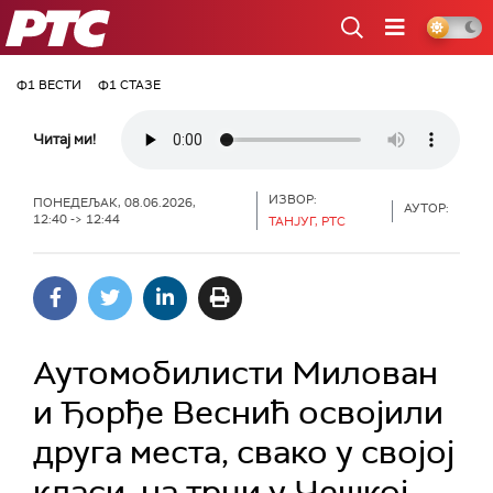
РТС
Ф1 ВЕСТИ
Ф1 СТАЗЕ
Читај ми!
ИЗВОР:
ПОНЕДЕЉАК, 08.06.2026,
АУТОР:
12:40 -> 12:44
ТАНЈУГ, РТС
Аутомобилисти Милован
и Ђорђе Веснић освојили
друга места, свако у својој
класи, на трци у Чешкој