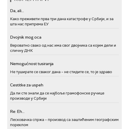
Da, ali...
Како преживети прва три дана катастрофе у Србији, и за
шта нас припрема ЕУ
Dvojnik mog oca
Вероватно свако од нас има свог двојника са којим дели и
сличну ДНК
Nemogućnost tusiranja
Не туширате се сваког дана – не стидите се, то је здраво
Cestitke za uspeh
Да ли сте знали да се најбоље грамофонске ручице
производе у Србији
Re: Eh...
Лесковачка спржа – производ са заштићеним географским
пореклом