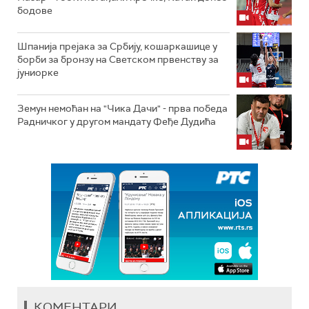
бодове
Шпанија прејакa за Србију, кошаркашице у
борби за бронзу на Светском првенству за
јуниорке
Земун немоћан на "Чика Дачи" - прва победа
Радничког у другом мандату Феђе Дудића
КОМЕНТАРИ