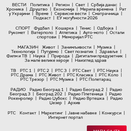
|
|
|
|
ВЕСТИ
Политика
Регион
Свет
Србија данас
|
|
|
|
Хроника
Друштво
Економија
Мерила времена
Рат
|
|
|
|
у Украјини
Време
Сервисне вести
Сматрачница
|
Подкаст
ЕУ могућности 2026
|
|
|
|
СПОРТ
Фудбал
Кошарка
Тенис
Одбојка
|
|
|
|
Рукомет
Ватерполо
Атлетика
Ауто-мото
Остали
|
спортови
Меморијал РТС
|
|
|
МАГАЗИН
Живот
Занимљивости
Музика
|
|
|
|
Технологијa
Путујемо
Свет познатих
Здравље
|
|
|
|
Филм и ТВ
Наука
Природа
Дигитални предузетник
|
За мале велике хероје
Наизглед здрав
|
|
|
|
|
ТВ
РТС 1
РТС 2
РТС 3
РТС Свет
РТС Наука
|
|
|
|
РТС Драма
РТС Живот
РТС Класика
РТС Коло
|
|
РТС Трезор
РТС Музика
РТС Полетарац
|
|
РАДИО
Радио Београд 1
Радио Београд 2
Радио
|
|
|
Београд 3
Београд 202
Радио Плетеница
Радио
|
|
|
Рокенролер
Радио Џубокс
Радио Вртешка
Радио
|
Џезер
Архив
|
|
|
|
РТС
Контакт
Маркетинг
Јавне набавке
Конкурси
Интернет портал