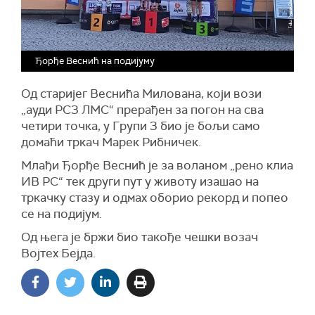
Ђорђе Веснић на подијуму
Од старијег Веснића Милована, који вози
„ауди РС3 ЛМС“ прерађен за погон на сва
четири точка, у Групи 3 био је бољи само
домаћи тркач Марек Рибничек.
Млађи Ђорђе Веснић је за воланом „рено клиа
ИВ РС“ тек други пут у животу изашао на
тркачку стазу и одмах оборио рекорд и попео
се на подијум.
Од њега је бржи био такође чешки возач
Војтех Бејда.