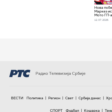
Нова побе
Маркез ис
Мото ГП-
12. 07. 2026.
Радио Телевизија Србије
|
|
|
|
ВЕСТИ
Политика
Регион
Свет
Србија данас
Хр
|
|
СПОРТ
Фудбал
Кошарка
Тен