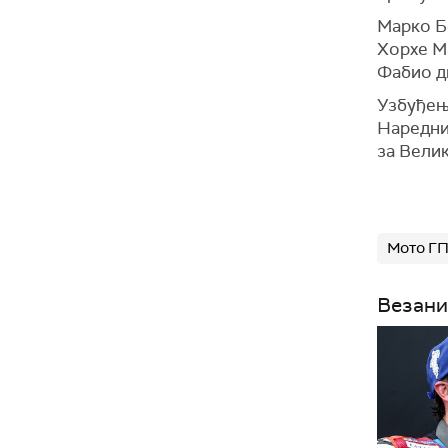
Марко Б
Хорхе Ма
Фабио ди
Узбуђења
Наредни 
за Велик
Мото Г
Везани