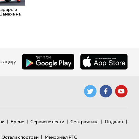
тараро и
 Јамахе на
кацију
|
|
|
|
|
ни
Време
Сервисне вести
Сматрачница
Подкаст
|
Остали спортови
Меморијал РТС