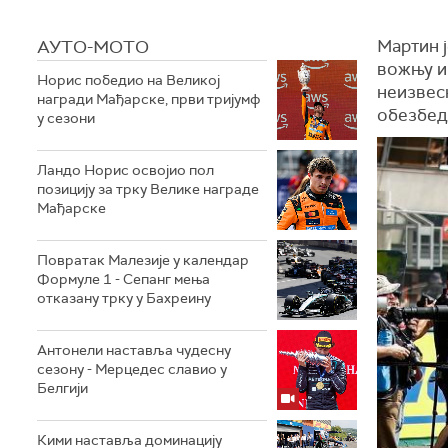
АУТО-МОТО
Мартин ј
вожњу и 
Норис победио на Великој
неизвес
награди Мађарске, први тријумф
обезбеди
у сезони
Ландо Норис освојио пол
позицију за трку Велике награде
Мађарске
Повратак Малезије у календар
Формуле 1 - Сепанг мења
отказану трку у Бахреину
Aнтонели наставља чудесну
сезону - Мерцедес славио у
Белгији
Кими наставља доминацију