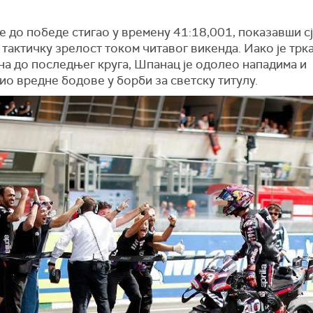
е до победе стигао у времену 41:18,001, показавши сј
тактичку зрелост током читавог викенда. Иако је трк
на до последњег круга, Шпанац је одолео нападима и
о вредне бодове у борби за светску титулу.