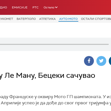
АДИО
ЕМИСИЈЕ
РТС
Остало
РУКОМЕТ
ВАТЕРПОЛО
АТЛЕТИКА
АУТО-МОТО
ОСТАЛИ СПОРТОВ
у Ле Ману, Бецеки сачувао
раду Француске у оквиру Мото ГП шампионата. У и
прилије успео је да дође до свог првог тријумфа у