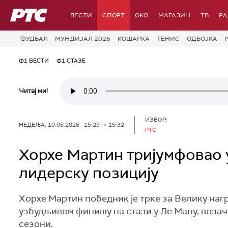
РТС
ВЕСТИ
СПОРТ
OKO
МАГАЗИН
ТВ
Р
ФУДБАЛ
МУНДИЈАЛ 2026
КОШАРКА
ТЕНИС
ОДБОЈКА
Ф1 ВЕСТИ
Ф1 СТАЗЕ
Читај ми!
ИЗВОР:
НЕДЕЉА, 10.05.2026, 15:29 -> 15:32
РТС
Хорхе Мартин тријумфовао 
лидерску позицију
Хорхе Мартин победник је трке за Велику наг
узбудљивом финишу на стази у Ле Ману, возач А
сезони.