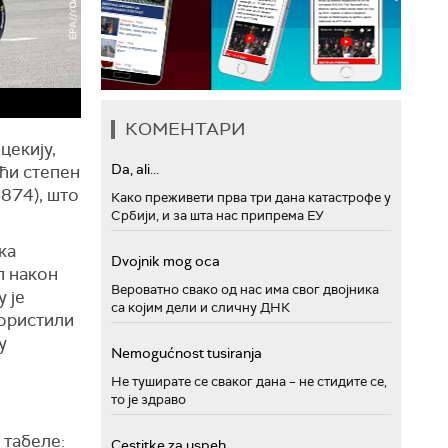
КОМЕНТАРИ
цекију,
Da, ali...
ећи степен
,874), што
Како преживети прва три дана катастрофе у
Србији, и за шта нас припрема ЕУ
ка
Dvojnik mog oca
п након
Вероватно свако од нас има свог двојника
 је
са којим дели и сличну ДНК
користили
у
Nemogućnost tusiranja
Не туширате се сваког дана – не стидите се,
то је здраво
 табеле:
Cestitke za uspeh