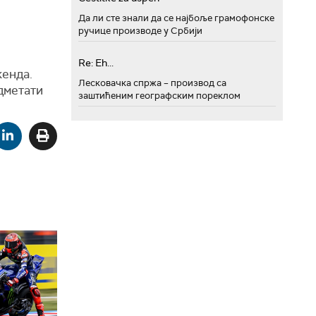
Да ли сте знали да се најбоље грамофонске
ручице производе у Србији
Re: Eh...
кенда.
Лесковачка спржа – производ са
адметати
заштићеним географским пореклом