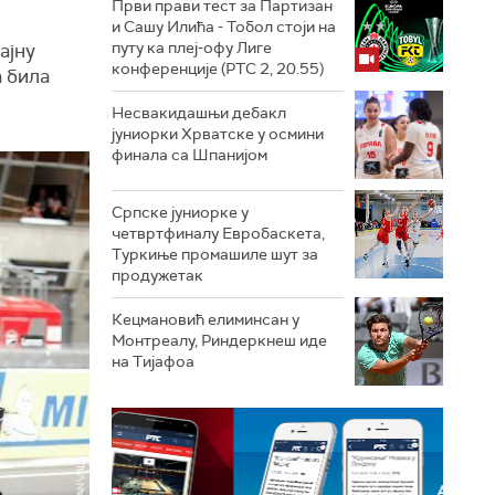
Први прави тест за Партизан
и Сашу Илића - Тобол стоји на
путу ка плеј-офу Лиге
ајну
конференције (РТС 2, 20.55)
а била
Несвакидашњи дебакл
јуниорки Хрватске у осмини
финала са Шпанијом
Српске јуниорке у
четвртфиналу Евробаскета,
Туркиње промашиле шут за
продужетак
Кецмановић елиминсан у
Монтреалу, Риндеркнеш иде
на Тијафоа