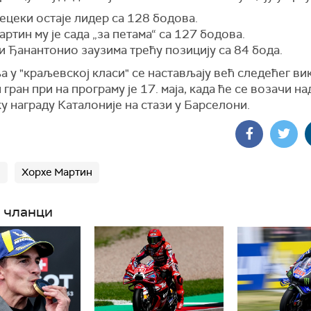
ецеки остаје лидер са 128 бодова.
ртин му је сада „за петама“ са 127 бодова.
 Ђанантонио заузима трећу позицију са 84 бода.
 у "краљевској класи" се настављају већ следећег ви
гран при на програму је 17. маја, када ће се возачи н
у награду Каталоније на стази у Барселони.
П
Хорхе Мартин
 чланци