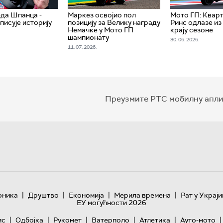
да Шпанца -
Маркез освојио пол
Мото ГП: Квар
писује историју
позицију за Велику награду
Ринс одлазе из
а
Немачке у Мото ГП
крају сезоне
шампионату
30. 06. 2026.
11. 07. 2026.
Преузмите РТС мобилну апли
|
|
|
|
оника
Друштво
Економија
Мерила времена
Рат у Украји
ЕУ могућности 2026
|
|
|
|
|
|
ис
Одбојка
Рукомет
Ватерполо
Атлетика
Ауто-мото