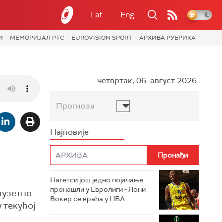
Lat
Eng
И
МЕМОРИЈАЛ РТС
EUROVISION SPORT
АРХИВА РУБРИКА
четвртак, 06. август 2026.
Прогноза
Најновије
Нагетси још једно појачање
пронашли у Евролиги - Лони
зузетно
Вокер се враћа у НБА
 текућој