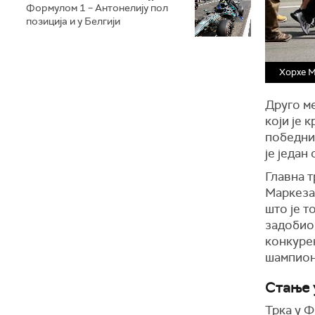
Формулом 1 – Антонелију пол
позиција и у Белгији
Хорхе 
Друго м
који је 
победнич
је један
Главна т
Маркеза
што је т
задобио
конкуре
шампион
Стање 
Трка у Ф