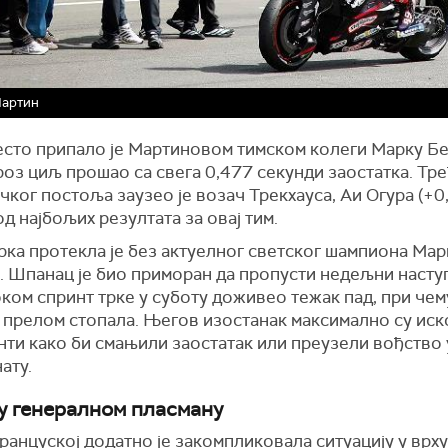
Мартин
есто припало је Мартиновом тимском колеги Марку Бе
кроз циљ прошао са свега 0,477 секунди заостатка. Тр
ког постоља заузео је возач Трекхауса, Аи Огура (+0
 од најбољих резултата за овај тим.
рка протекла је без актуелног светског шампиона Мар
. Шпанац је био приморан да пропусти недељни насту
оком спринт трке у суботу доживео тежак пад, при чему
 прелом стопала. Његов изостанак максимално су ис
нти како би смањили заостатак или преузели вођство 
ату.
у генералном пласману
ранцуској додатно је закомпликовала ситуацију у врху