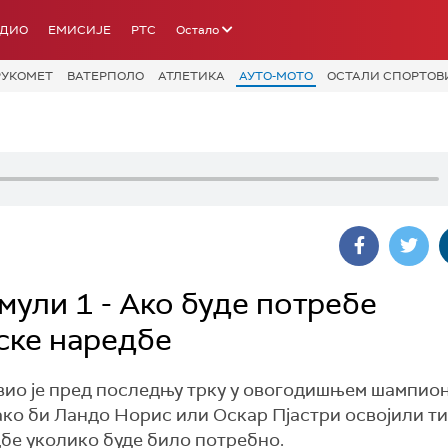
АДИО
ЕМИСИЈЕ
РТС
Остало
РУКОМЕТ
ВАТЕРПОЛО
АТЛЕТИКА
АУТО-МОТО
ОСТАЛИ СПОРТОВ
ули 1 - Ако буде потребе
ске наредбе
ио је пред последњу трку у овогодишњем шампио
ко би Ландо Норис или Оскар Пјастри освојили тит
дбе уколико буде било потребно.