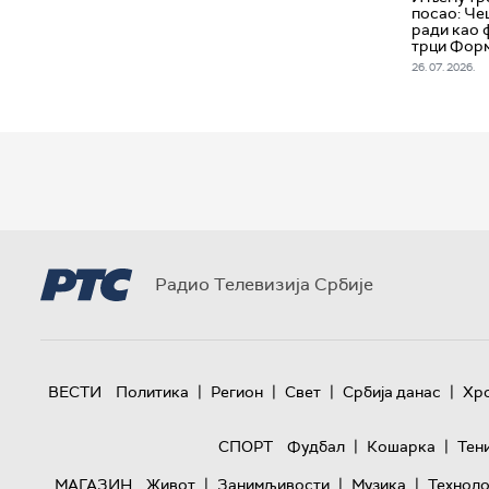
посао: Че
ради као 
трци Форм
26. 07. 2026.
Радио Телевизија Србије
|
|
|
|
ВЕСТИ
Политика
Регион
Свет
Србија данас
Хр
|
|
СПОРТ
Фудбал
Кошарка
Тен
|
|
|
МАГАЗИН
Живот
Занимљивости
Музика
Техноло