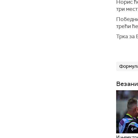
Норис ће
три мест
Победник
трећи ће
Трка за 
Формула
Везани
И њему тр