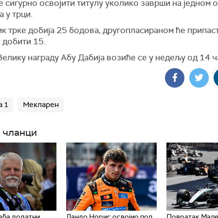
 сигурно освојити титулу уколико заврши на једном 
а у трци.
 трке добија 25 бодова, другопласираном ће припаст
 добити 15.
Велику награду Абу Дабија возиће се у недељу од 14 ч
 1
Мекларен
 чланци
еба додатни
Ландо Норис освојио пол
Повратак Малез