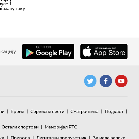
уле 1 -
казану трку
кацију
|
|
|
|
|
ни
Време
Сервисне вести
Сматрачница
Подкаст
|
Остали спортови
Меморијал РТС
|
|
|
ка
Природа
Дигитални предузетник
За мале велике