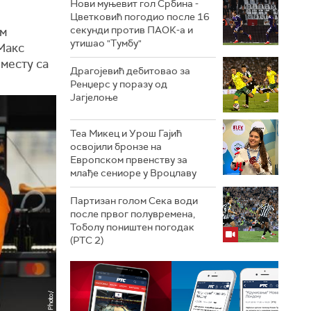
Нови муњевит гол Србина -
Цветковић погодио после 16
секунди против ПАОК-а и
ом
утишао "Тумбу"
Макс
 месту са
Драгојевић дебитовао за
Ренџерс у поразу од
Јагјелоње
Теа Микец и Урош Гајић
освојили бронзе на
Европском првенству за
млађе сениоре у Вроцлаву
Партизан голом Сека води
после првог полувремена,
Тоболу поништен погодак
(РТС 2)