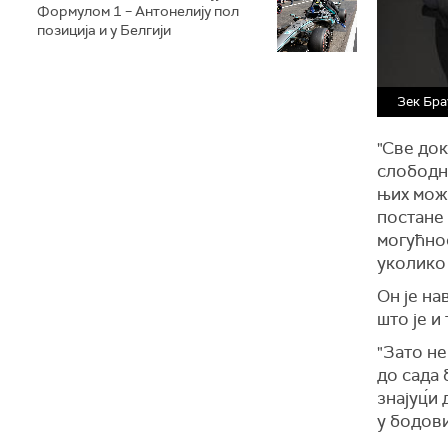
Формулом 1 – Антонелију пол
позиција и у Белгији
Зек Бра
"Све док
слободни
њих може
постане 
могућнос
уколико 
Он је на
што је 
"Зато не
до сада 
знајуц́и
у бодови