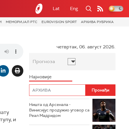
Lat
Eng
И
МЕМОРИЈАЛ РТС
EUROVISION SPORT
АРХИВА РУБРИКА
четвртак, 06. август 2026.
Прогноза
Најновије
Ништа од Арсенала -
Винисијус продужио уговор са
нату
Реал Мадридом
улу, и