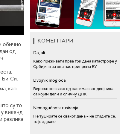
КОМЕНТАРИ
 и обично
едан од
Da, ali...
ач
Како преживети прва три дана катастрофе у
и
Србији, и за шта нас припрема ЕУ
еста,
и-Би-Си.
Dvojnik mog oca
ма, као
Вероватно свако од нас има свог двојника
са којим дели и сличну ДНК
што су то
Nemogućnost tusiranja
 у викенд
Не туширате се сваког дана – не стидите се,
ји разлика
то је здраво