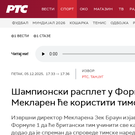
РТС
ВЕСТИ
СПОРТ
OKO
МАГАЗИН
ТВ
Р
ФУДБАЛ
МУНДИЈАЛ 2026
КОШАРКА
ТЕНИС
ОДБОЈКА
Ф1 ВЕСТИ
Ф1 СТАЗЕ
Читај ми!
ИЗВОР:
ПЕТАК, 05.12.2025, 17:33 -> 17:36
РТС, ТАНЈУГ
Шампионски расплет у Форм
Мекларен ће користити тим
Извршни директор Мекларена Зек Браун изјав
Формуле 1 да ће британски тим учинити све ка
додао да је спреман да спроведе тимске наре