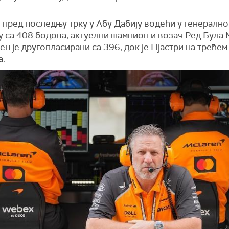
 пред последњу трку у Абу Дабију водећи у генералн
у са 408 бодова, актуелни шампион и возач Ред Була 
н је другопласирани са 396, док је Пјастри на трећем
а.