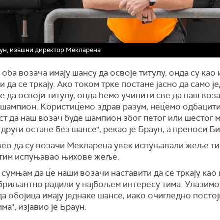
ун, извшни директор Мекларена
 оба возача имају шансу да освоје титулу, онда су као
 да се тркају. Ако током трке постане јасно да само ј
 да освоји титулу, онда ћемо учинити све да наш воз
шампион. Користиц́емо здрав разум, нец́емо одбацит
т да наш возач буде шампион због петог или шестог м
други остане без шансе", рекао је Браун, а преноси Б
вео да су возачи Мекларена увек испуњавали жеље ти
и тим испуњавао њихове жеље.
 сумњам да ц́е наши возачи наставити да се тркају као 
бриљантно радили у најбољем интересу тима. Улазимо
 да обојица имају једнаке шансе, иако очигледно посто
ма", изјавио је Браун.