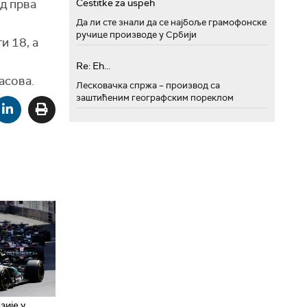
Cestitke za uspeh
од прва
Да ли сте знали да се најбоље грамофонске
ручице производе у Србији
и 18, а
Re: Eh...
асова.
Лесковачка спржа – производ са
заштићеним географским пореклом
ије у