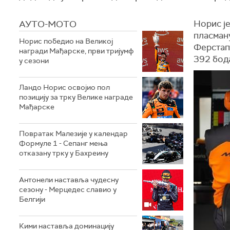
АУТО-МОТО
Норис је
пласман
Норис победио на Великој
Ферстапе
награди Мађарске, први тријумф
392 бод
у сезони
Ландо Норис освојио пол
позицију за трку Велике награде
Мађарске
Повратак Малезије у календар
Формуле 1 - Сепанг мења
отказану трку у Бахреину
Aнтонели наставља чудесну
сезону - Мерцедес славио у
Белгији
Кими наставља доминацију