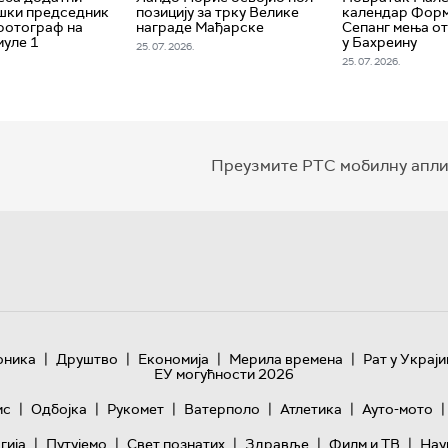
шки председник
позицију за трку Велике
календар Форм
фотограф на
награде Мађарске
Сепанг мења от
уле 1
у Бахреину
25. 07. 2026.
25. 07. 2026.
Преузмите РТС мобилну апли
|
|
|
|
оника
Друштво
Економија
Мерила времена
Рат у Украји
ЕУ могућности 2026
|
|
|
|
|
|
ис
Одбојка
Рукомет
Ватерполо
Атлетика
Ауто-мото
|
|
|
|
|
гијa
Путујемо
Свет познатих
Здравље
Филм и ТВ
Нау