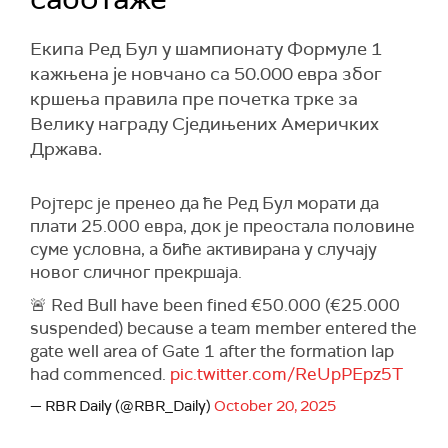
Екипа Ред Бул у шампионату Формуле 1
кажњена је новчано са 50.000 евра због
кршења правила пре почетка трке за
Велику награду Сједињених Америчких
Држава.
Ројтерс је пренео да ће Ред Бул морати да
плати 25.000 евра, док је преостала половине
суме условна, а биће активирана у случају
новог сличног прекршаја.
🚨 Red Bull have been fined €50.000 (€25.000
suspended) because a team member entered the
gate well area of Gate 1 after the formation lap
had commenced.
pic.twitter.com/ReUpPEpz5T
— RBR Daily (@RBR_Daily)
October 20, 2025