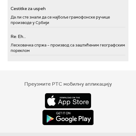
Cestitke za uspeh
Да ли сте знали да се најбоље грамофонске ручице
производе у Србији
Re: Eh...
Лесковачка спржа – производ са заштићеним географским
пореклом
Преузмите РТС мобилну апликацију