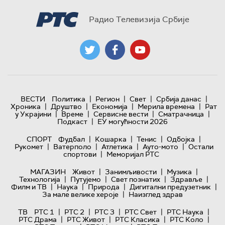
Радио Телевизија Србије
|
|
|
|
ВЕСТИ
Политика
Регион
Свет
Србија данас
|
|
|
|
Хроника
Друштво
Економија
Мерила времена
Рат
|
|
|
|
у Украјини
Време
Сервисне вести
Сматрачница
|
Подкаст
ЕУ могућности 2026
|
|
|
|
СПОРТ
Фудбал
Кошарка
Тенис
Одбојка
|
|
|
|
Рукомет
Ватерполо
Атлетика
Ауто-мото
Остали
|
спортови
Меморијал РТС
|
|
|
МАГАЗИН
Живот
Занимљивости
Музика
|
|
|
|
Технологијa
Путујемо
Свет познатих
Здравље
|
|
|
|
Филм и ТВ
Наука
Природа
Дигитални предузетник
|
За мале велике хероје
Наизглед здрав
|
|
|
|
|
ТВ
РТС 1
РТС 2
РТС 3
РТС Свет
РТС Наука
|
|
|
|
РТС Драма
РТС Живот
РТС Класика
РТС Коло