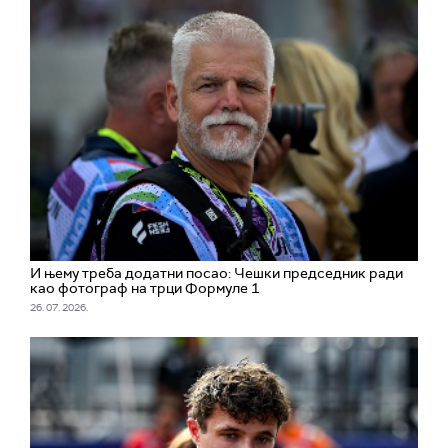
И њему треба додатни посао: Чешки председник ради
као фотограф на трци Формуле 1
26. 07. 2026.