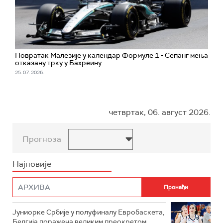
Повратак Малезије у календар Формуле 1 - Сепанг мења
отказану трку у Бахреину
25. 07. 2026.
четвртак, 06. август 2026.
Прогноза
Најновије
Јуниорке Србије у полуфиналу Евробаскета,
Белгија поражена великим преокретом