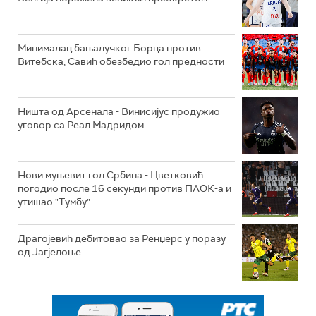
Минималац бањалучког Борца против
Витебска, Савић обезбедио гол предности
Ништа од Арсенала - Винисијус продужио
уговор са Реал Мадридом
Нови муњевит гол Србина - Цветковић
погодио после 16 секунди против ПАОК-а и
утишао "Тумбу"
Драгојевић дебитовао за Ренџерс у поразу
од Јагјелоње