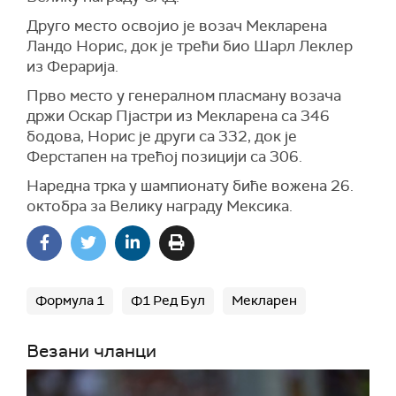
Друго место освојио је возач Мекларена
Ландо Норис, док је трећи био Шарл Леклер
из Ферарија.
Прво место у генералном пласману возача
држи Оскар Пјастри из Мекларена са 346
бодова, Норис је други са 332, док је
Ферстапен на трећој позицији са 306.
Наредна трка у шампионату биће вожена 26.
октобра за Велику награду Мексика.
Формула 1
Ф1 Ред Бул
Мекларен
Везани чланци