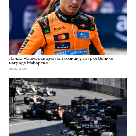
Ландо Норис освојио пол позицију за трку Велике
награде Мађарске
25. 07. 2026.