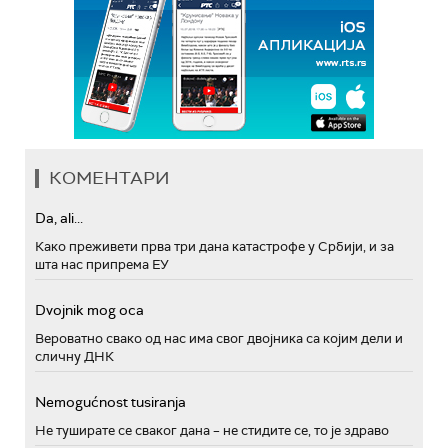
КОМЕНТАРИ
Da, ali...
Како преживети прва три дана катастрофе у Србији, и за
шта нас припрема ЕУ
Dvojnik mog oca
Вероватно свако од нас има свог двојника са којим дели и
сличну ДНК
Nemogućnost tusiranja
Не туширате се сваког дана – не стидите се, то је здраво