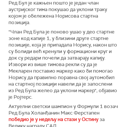
Ред Бул је кажњен пошто је један члан
аустријског тима покушао да уклони траку
којом је обележена Норисова стартна
позиција.
"Члан Ред Була је поново ушао у део стартне
зоне код капије 1, у близини друге стартне
позиције, која је припадала Норису, након што
су болиди већ кренули у формациони круг и
док су редари почели да затварају капију.
Извори из више тимова рекли су да је
Мекларен поставио маркер како би помогао
Норису да правилно поравна свој аутомобил
на стартној позицији навели да је запослени
из Ред Була желео да уклони маркер", објавио
је Ројтерс.
Актуелни светски шампион у Формули 1 возач
Ред Була Холанђанин Макс Ферстапен
победио је у недељу на стази у Остину
за
Велику награду САД.