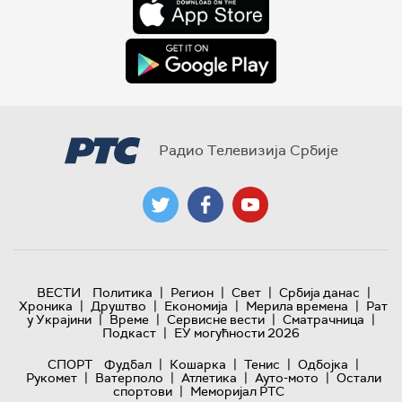
Радио Телевизија Србије
|
|
|
|
ВЕСТИ
Политика
Регион
Свет
Србија данас
|
|
|
|
Хроника
Друштво
Економија
Мерила времена
Рат
|
|
|
|
у Украјини
Време
Сервисне вести
Сматрачница
|
Подкаст
ЕУ могућности 2026
|
|
|
|
СПОРТ
Фудбал
Кошарка
Тенис
Одбојка
|
|
|
|
Рукомет
Ватерполо
Атлетика
Ауто-мото
Остали
|
спортови
Меморијал РТС