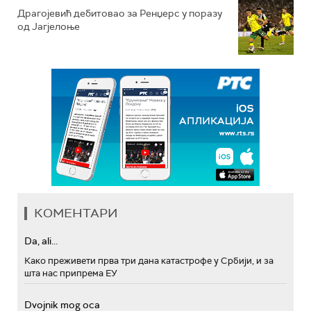
Драгојевић дебитовао за Ренџерс у поразу
од Јагјелоње
КОМЕНТАРИ
Da, ali...
Како преживети прва три дана катастрофе у Србији, и за
шта нас припрема ЕУ
Dvojnik mog oca