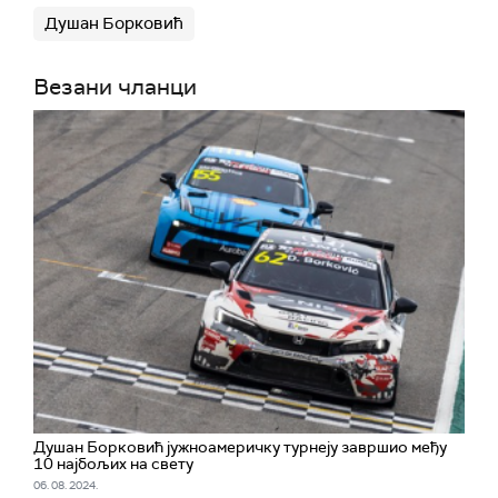
Душан Борковић
Везани чланци
Душан Борковић јужноамеричку турнеју завршио међу
10 најбољих на свету
06. 08. 2024.