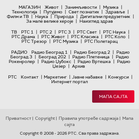
|
|
|
МАГАЗИН
Живот
Занимљивости
Музика
|
|
|
|
Технологијa
Путујемо
Свет познатих
Здравље
|
|
|
|
Филм и ТВ
Наука
Природа
Дигитални предузетник
|
За мале велике хероје
Наизглед здрав
|
|
|
|
|
ТВ
РТС 1
РТС 2
РТС 3
РТС Свет
РТС Наука
|
|
|
|
РТС Драма
РТС Живот
РТС Класика
РТС Коло
|
|
РТС Трезор
РТС Музика
РТС Полетарац
|
|
РАДИО
Радио Београд 1
Радио Београд 2
Радио
|
|
|
Београд 3
Београд 202
Радио Плетеница
Радио
|
|
|
Рокенролер
Радио Џубокс
Радио Вртешка
Радио
|
Џезер
Архив
|
|
|
|
РТС
Контакт
Маркетинг
Јавне набавке
Конкурси
Интернет портал
МАПА САЈТА
Приватност
Copyright
Правила употребе садржаја
Мапа
|
|
|
сајта
Copyright © 2008 - 2026 РТС. Сва права задржана.