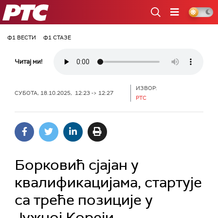
РТС
Ф1 ВЕСТИ
Ф1 СТАЗЕ
Читај ми!
ИЗВОР:
СУБОТА, 18.10.2025, 12:23 -> 12:27
РТС
Борковић сјајан у
квалификацијама, стартује
са треће позиције у
Јужној Кореји