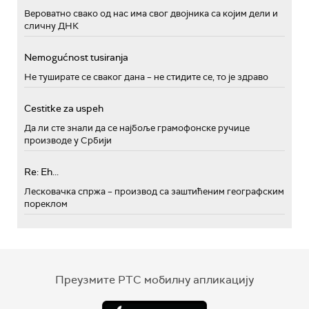
Вероватно свако од нас има свог двојника са којим дели и
сличну ДНК
Nemogućnost tusiranja
Не туширате се сваког дана – не стидите се, то је здраво
Cestitke za uspeh
Да ли сте знали да се најбоље грамофонске ручице
производе у Србији
Re: Eh...
Лесковачка спржа – производ са заштићеним географским
пореклом
Преузмите РТС мобилну апликацију