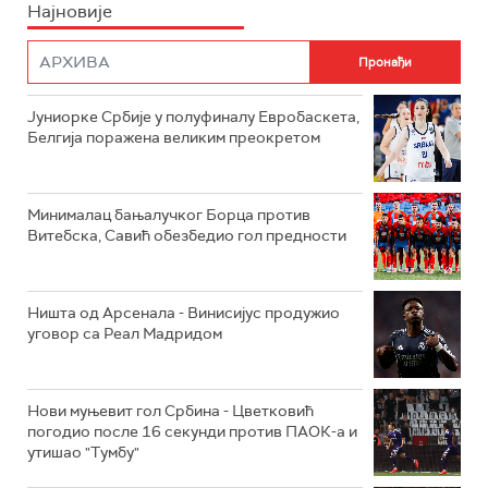
Најновије
Јуниорке Србије у полуфиналу Евробаскета,
Белгија поражена великим преокретом
Минималац бањалучког Борца против
Витебска, Савић обезбедио гол предности
Ништа од Арсенала - Винисијус продужио
уговор са Реал Мадридом
Нови муњевит гол Србина - Цветковић
погодио после 16 секунди против ПАОК-а и
утишао "Тумбу"