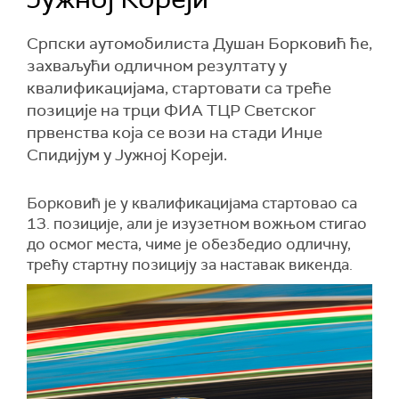
Српски аутомобилиста Душан Борковић ће,
захваљући одличном резултату у
квалификацијама, стартовати са треће
позиције на трци ФИА ТЦР Светског
првенства која се вози на стади Инџе
Спидијум у Јужној Кореји.
Борковић је у квалификацијама стартовао са
13. позиције, али је изузетном вожњом стигао
до осмог места, чиме је обезбедио одличну,
трећу стартну позицију за наставак викенда.