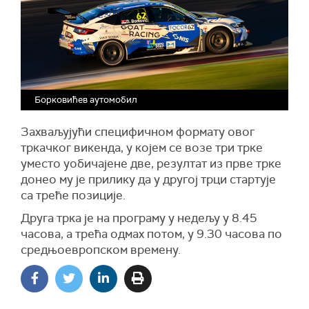
Борковићев аутомобил
Захваљујући специфичном формату овог
тркачког викенда, у којем се возе три трке
уместо уобичајене две, резултат из прве трке
донео му је прилику да у другој трци стартује
са треће позиције.
Друга трка је на програму у недељу у 8.45
часова, а трећа одмах потом, у 9.30 часова по
средњоевропском времену.