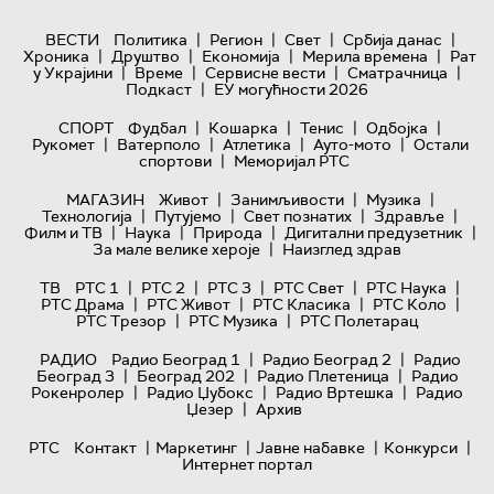
|
|
|
|
ВЕСТИ
Политика
Регион
Свет
Србија данас
|
|
|
|
Хроника
Друштво
Економија
Мерила времена
Рат
|
|
|
|
у Украјини
Време
Сервисне вести
Сматрачница
|
Подкаст
ЕУ могућности 2026
|
|
|
|
СПОРТ
Фудбал
Кошарка
Тенис
Одбојка
|
|
|
|
Рукомет
Ватерполо
Атлетика
Ауто-мото
Остали
|
спортови
Меморијал РТС
|
|
|
МАГАЗИН
Живот
Занимљивости
Музика
|
|
|
|
Технологијa
Путујемо
Свет познатих
Здравље
|
|
|
|
Филм и ТВ
Наука
Природа
Дигитални предузетник
|
За мале велике хероје
Наизглед здрав
|
|
|
|
|
ТВ
РТС 1
РТС 2
РТС 3
РТС Свет
РТС Наука
|
|
|
|
РТС Драма
РТС Живот
РТС Класика
РТС Коло
|
|
РТС Трезор
РТС Музика
РТС Полетарац
|
|
РАДИО
Радио Београд 1
Радио Београд 2
Радио
|
|
|
Београд 3
Београд 202
Радио Плетеница
Радио
|
|
|
Рокенролер
Радио Џубокс
Радио Вртешка
Радио
|
Џезер
Архив
|
|
|
|
РТС
Контакт
Маркетинг
Јавне набавке
Конкурси
Интернет портал