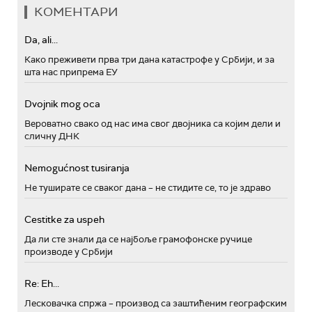
КОМЕНТАРИ
Da, ali...
Како преживети прва три дана катастрофе у Србији, и за
шта нас припрема ЕУ
Dvojnik mog oca
Вероватно свако од нас има свог двојника са којим дели и
сличну ДНК
Nemogućnost tusiranja
Не туширате се сваког дана – не стидите се, то је здраво
Cestitke za uspeh
Да ли сте знали да се најбоље грамофонске ручице
производе у Србији
Re: Eh...
Лесковачка спржа – производ са заштићеним географским