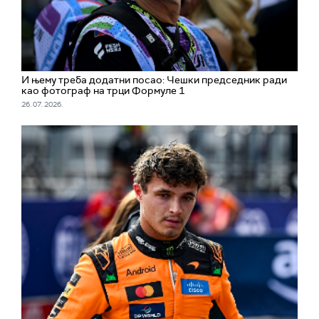
И њему треба додатни посао: Чешки председник ради
као фотограф на трци Формуле 1
26. 07. 2026.