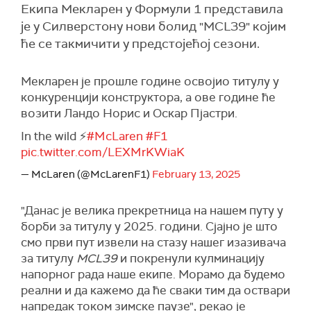
Екипа Мекларен у Формули 1 представила
је у Силверстону нови болид "MCL39" којим
ће се такмичити у предстојећој сезони.
Мекларен је прошле године освојио титулу у
конкуренцији конструктора, а ове године ће
возити Ландо Норис и Оскар Пјастри.
In the wild ⚡️
#McLaren
#F1
pic.twitter.com/LEXMrKWiaK
— McLaren (@McLarenF1)
February 13, 2025
"Данас је велика прекретница на нашем путу у
борби за титулу у 2025. години. Сјајно је што
смо први пут извели на стазу нашег изазивача
за титулу
MCL39
и покренули кулминацију
напорног рада наше екипе. Морамо да будемо
реални и да кажемо да ће сваки тим да оствари
напредак током зимске паузе", рекао је