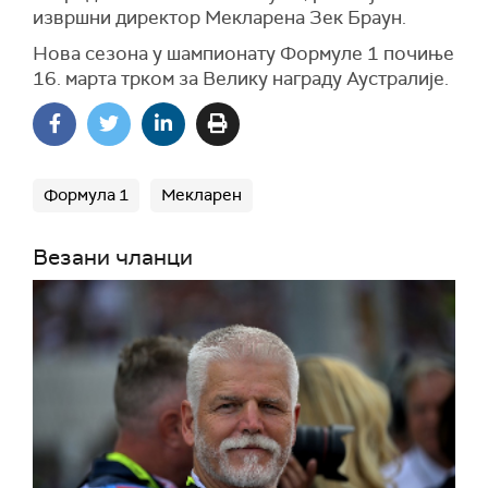
извршни директор Мекларена Зек Браун.
Нова сезона у шампионату Формуле 1 почиње
16. марта трком за Велику награду Аустралије.
Формула 1
Мекларен
Везани чланци