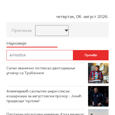
четвртак, 06. август 2026.
Прогноза
Најновије
Салах званично потписао двогодишњи
уговор са Трабзоном
Алимпијевић саопштио шири списак
кошаркаша за августовски прозор - Јокић
предводи "орлове"
Партизан упозорава навијаче: Када вечерас