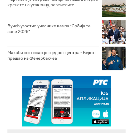
кренете на утакмицу, размислите
Вучић угостио учеснике кампа "Србија те
зове 2026"
Макаби потписао још једног центра - Бејкот
прешао из Фенербахчеа