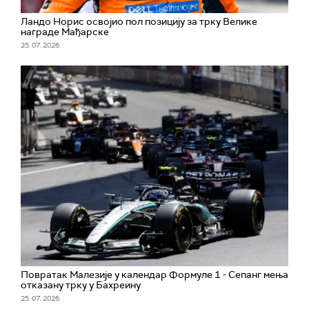
Ландо Норис освојио пол позицију за трку Велике
награде Мађарске
25. 07. 2026.
Повратак Малезије у календар Формуле 1 - Сепанг мења
отказану трку у Бахреину
25. 07. 2026.