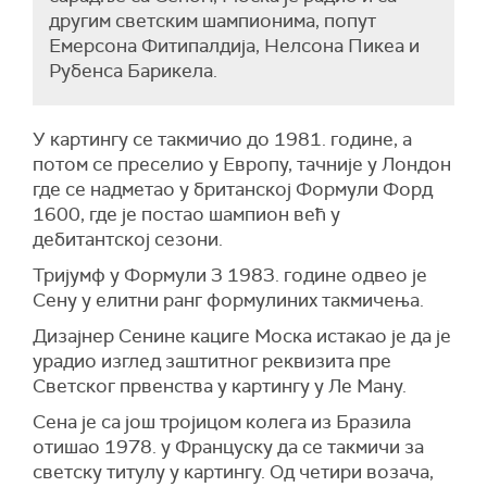
другим светским шампионима, попут
Емерсона Фитипалдија, Нелсона Пикеа и
Рубенса Барикела.
У картингу се такмичио до 1981. године, а
потом се преселио у Европу, тачније у Лондон
где се надметао у британској Формули Форд
1600, где је постао шампион већ у
дебитантској сезони.
Тријумф у Формули 3 1983. године одвео је
Сену у елитни ранг формулиних такмичења.
Дизајнер Сенине кациге Моска истакао је да је
урадио изглед заштитног реквизита пре
Светског првенства у картингу у Ле Ману.
Сена је са још тројицом колега из Бразила
отишао 1978. у Француску да се такмичи за
светску титулу у картингу. Од четири возача,