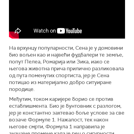
На врхунцу популарности, Сена је у домовини
био вољен као и највећи фудбалери те земље,
попут Пелеа, Ромарија или Зика, иако се
његова животна прича прилично разликовала
од пута поменутих спортиста, јер је Сена
потицао из материјално добро ситуиране
породице.
Међутим, током каријере борио се против
естаблишмента. Био је бунтовник с разлогом,
јер је константно захтевао боље услове за све
возаче Формуле 1. Нажалост, тек након
његове смрти, Формула 1 направила је
значајне промене када је реч о сигурности