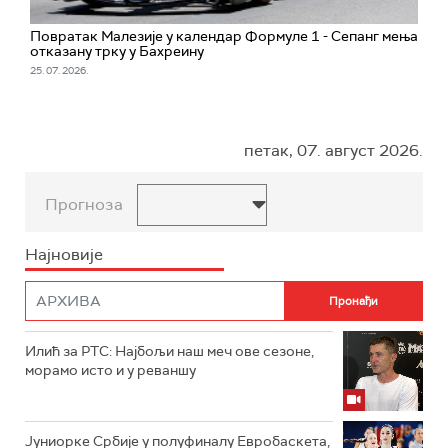
Повратак Малезије у календар Формуле 1 - Сепанг мења
отказану трку у Бахреину
25. 07. 2026.
петак, 07. август 2026.
Прогноза
Најновије
Илић за РТС: Најбољи наш меч ове сезоне,
морамо исто и у реваншу
Јуниорке Србије у полуфиналу Евробаскета,