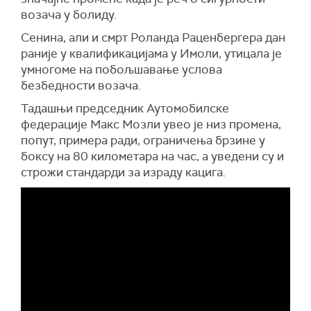
возача у болиду.
Сенина, али и смрт Роланда Раценбергера дан
раније у квалификацијама у Имоли, утицала је
умногоме на побољшавање услова
безбедности возача.
Тадашњи председник Аутомобилске
федерације Макс Мозли увео је низ промена,
попут, примера ради, ограничења брзине у
боксу на 80 километара на час, а уведени су и
строжи стандарди за израду кацига.