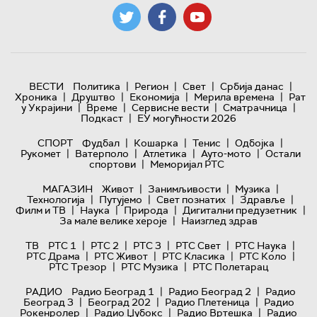
|
|
|
|
ВЕСТИ
Политика
Регион
Свет
Србија данас
|
|
|
|
Хроника
Друштво
Економија
Мерила времена
Рат
|
|
|
|
у Украјини
Време
Сервисне вести
Сматрачница
|
Подкаст
ЕУ могућности 2026
|
|
|
|
СПОРТ
Фудбал
Кошарка
Тенис
Одбојка
|
|
|
|
Рукомет
Ватерполо
Атлетика
Ауто-мото
Остали
|
спортови
Меморијал РТС
|
|
|
МАГАЗИН
Живот
Занимљивости
Музика
|
|
|
|
Технологијa
Путујемо
Свет познатих
Здравље
|
|
|
|
Филм и ТВ
Наука
Природа
Дигитални предузетник
|
За мале велике хероје
Наизглед здрав
|
|
|
|
|
ТВ
РТС 1
РТС 2
РТС 3
РТС Свет
РТС Наука
|
|
|
|
РТС Драма
РТС Живот
РТС Класика
РТС Коло
|
|
РТС Трезор
РТС Музика
РТС Полетарац
|
|
РАДИО
Радио Београд 1
Радио Београд 2
Радио
|
|
|
Београд 3
Београд 202
Радио Плетеница
Радио
|
|
|
Рокенролер
Радио Џубокс
Радио Вртешка
Радио