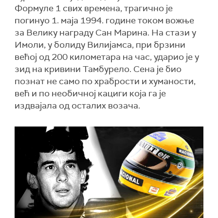
Формуле 1 свих времена, трагично је
погинуо 1. маја 1994. године током вожње
за Велику награду Сан Марина. На стази у
Имоли, у болиду Вилијамса, при брзини
већој од 200 километара на час, ударио је у
зид на кривини Тамбурело. Сена је био
познат не само по храбрости и хуманости,
већ и по необичној кациги која га је
издвајала од осталих возача.