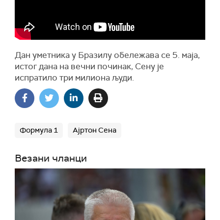
Дан уметника у Бразилу обележава се 5. маја,
истог дана на вечни починак, Сену је
испратило три милиона људи.
Формула 1
Ајртон Сена
Везани чланци