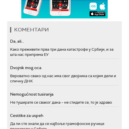
КОМЕНТАРИ
Da, ali...
Како преживети прва три дана катастрофе у Србији, и за
шта нас припрема ЕУ
Dvojnik mog oca
Вероватно свако од нас има свог двојника са којим дели и
сличну ДНК
Nemogućnost tusiranja
Не туширате се сваког дана – не стидите се, то је здраво
Cestitke za uspeh
Да ли сте знали да се најбоље грамофонске ручице
производе у Србији