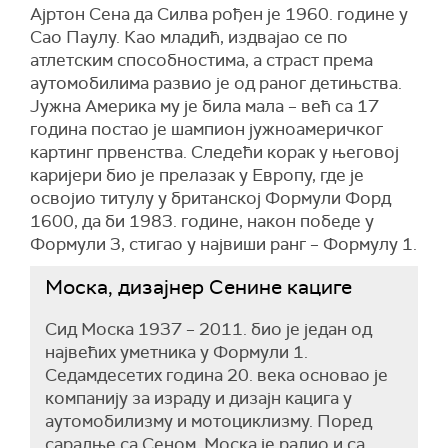
Ајртон Сена да Силва рођен је 1960. године у
Сао Паулу. Као младић, издвајао се по
атлетским способностима, а страст према
аутомобилима развио је од раног детињства.
Јужна Америка му је била мала – већ са 17
година постао је шампион јужнoамеричког
картинг првенства. Следећи корак у његовој
каријери био је прелазак у Европу, где је
освојио титулу у британској Формули Форд
1600, да би 1983. године, након победе у
Формули 3, стигао у највиши ранг – Формулу 1.
Моска, дизајнер Сенине кациге
Сид Моска 1937 – 2011. био је један од
највећих уметника у Формули 1.
Седамдесетих година 20. века основао је
компанију за израду и дизајн кацига у
аутомобилизму и мотоциклизму. Поред
сарадње са Сеном, Моска је радио и са