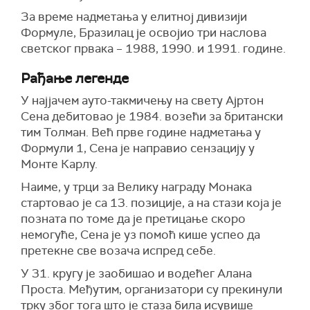
За време надметања у елитној дивизији
Формуле, Бразилац је освојио три наслова
светског првака – 1988, 1990. и 1991. године.
Рађање легенде
У најјачем ауто-такмичењу на свету Ајртон
Сена дебитовао је 1984. возећи за британски
тим Толман. Већ прве године надметања у
Формули 1, Сена је направио сензацију у
Монте Карлу.
Наиме, у трци за Велику награду Монака
стартовао је са 13. позиције, а на стази која је
позната по томе да је претицање скоро
немогуће, Сена је уз помоћ кише успео да
претекне све возача испред себе.
У 31. кругу је заобишао и водећег Алана
Проста. Међутим, организатори су прекинули
трку због тога што је стаза била исувише