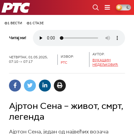
РТС
Ф1 ВЕСТИ
Ф1 СТАЗЕ
Читај ми!
АУТОР:
ИЗВОР:
ЧЕТВРТАК, 01.05.2025,
ВУКАШИН
07:10 -> 07:17
РТС
НЕДЕЉКОВИЋ
Ајртон Сена – живот, смрт,
легенда
Ајртон Сена, један од највећих возача