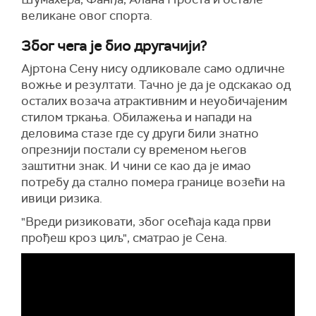
великане овог спорта.
Због чега је био другачији?
Ајртона Сену нису одликовале само одличне
вожње и резултати. Тачно је да је одскакао од
осталих возача атрактивним и неуобичајеним
стилом тркања. Обилажења и напади на
деловима стазе где су други били знатно
опрезнији постали су временом његов
заштитни знак. И чини се као да је имао
потребу да стално помера границе возећи на
ивици ризика.
"Вреди ризиковати, због осећаја када први
прођеш кроз циљ", сматрао је Сена.