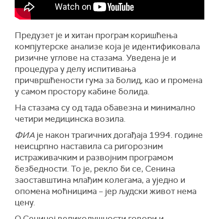
Предузет је и хитан програм коришћења
компјутерске анализе која је идентификовала
ризичне углове на стазама. Уведена је и
процедура у делу испитивања
причвршћености гума за болид, као и промена
у самом простору кабине болида.
На стазама су од тада обавезна и минимално
четири медицинска возила.
ФИА
је након трагичних догађаја 1994. године
неисцрпно наставила са ригорозним
истраживачким и развојним програмом
безбедности. То је, рекло би се, Сенина
заоставштина млађим колегама, а уједно и
опомена моћницима – јер људски живот нема
цену.
О Сениној великодушности говори и