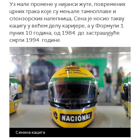
Уз мале промене у нијанси жуте, повремених
црних трака које су мењале тамноплаве и
спонзорских налепница, Сена је носио такву
кацигу у већем делу каријере, а у Формули 1
пуних 10 година, од 1984. до застрашујуће
смрти 1994. године.
Сенина кацига