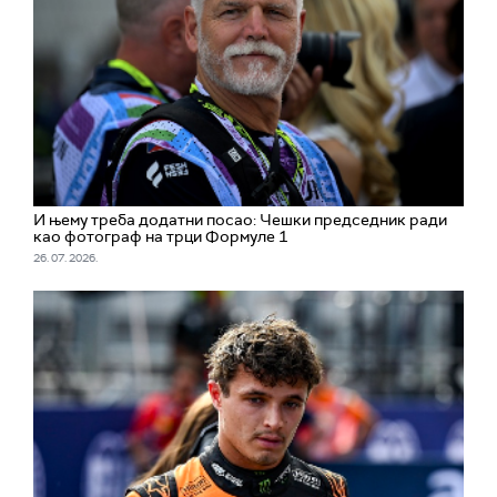
И њему треба додатни посао: Чешки председник ради
као фотограф на трци Формуле 1
26. 07. 2026.