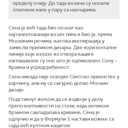
пределу очију. До тада возачи су носили
платнене капе у пару са наочарима.
Сена је већ тада био познат као
најталентованији возач тима и био је, према
Москиним речима, његова инспирација у
замисли приликом дизајна. Две хоризонталне
линије које излазе из отвора кациге
наглашавале су оно што је одликовало Сену –
брзина и усредсређеност.
Сена никада није освојио Светско првенство у
картингу, али му се сигурно допао Москин
дизајн.
Подстакнут жељом да се издвоји у делу
препознатљивости на стази, када великом
брзином савладалава кривине, Сена је
одлучио и да у Формули 1 настави вожње са
сада већ култном кацигом.