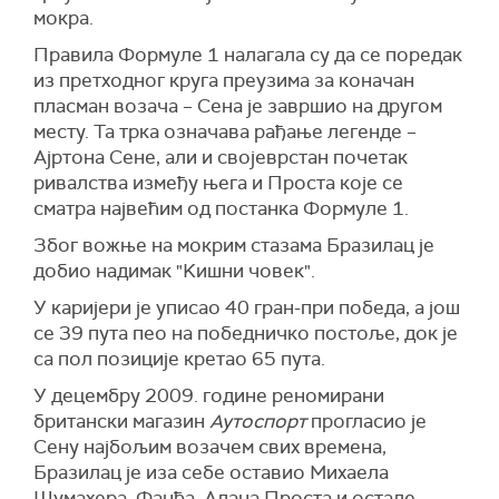
мокра.
Правила Формуле 1 налагала су да се поредак
из претходног круга преузима за коначан
пласман возача – Сена је завршио на другом
месту. Та трка означава рађање легенде –
Ајртона Сене, али и својеврстан почетак
ривалства између њега и Проста које се
сматра највећим од постанка Формуле 1.
Због вожње на мокрим стазама Бразилац је
добио надимак "Kишни човек".
У каријери је уписао 40 гран-при победа, а још
се 39 пута пео на победничко постоље, док је
са пол позиције кретао 65 пута.
У децембру 2009. године реномирани
британски магазин
Аутоспорт
прогласио је
Сену најбољим возачем свих времена,
Бразилац је иза себе оставио Михаела
Шумахера, Фанђа, Алана Проста и остале