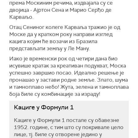
према Москиним речима, издвајала су се
двојица - Ајртон Сена и Марио Серђо де
Карваљо.
Отац Сениног колеге Карваља тражио је од
Моске да у кратком року направи изглед
кацига којим ће возачи из Бразила
представљати земљу у Ле Ману.
Иако је временски рок од четири дана био
исувише кратак за креативан подухват, Моска
успешно завршио посао. Идеално решење је
пронашао у застави родне земље. Злато, шума
и тамноплаво небо! Жута, зелена и тамноплава
боја биле су комбинације за израду!
Кациге у Формули 1
Кациге у Формули 1 постале су обавезне
1952. године, с тим што су покривале цело
лице, тј. биле су отворене једино у