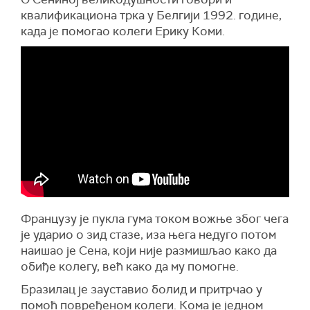
квалификациона трка у Белгији 1992. године,
када је помогао колеги Ерику Коми.
Французу је пукла гума током вожње због чега
је ударио о зид стазе, иза њега недуго потом
наишао је Сена, који није размишљао како да
обиђе колегу, већ како да му помогне.
Бразилац је зауставио болид и притрчао у
помоћ повређеном колеги. Кома је једном