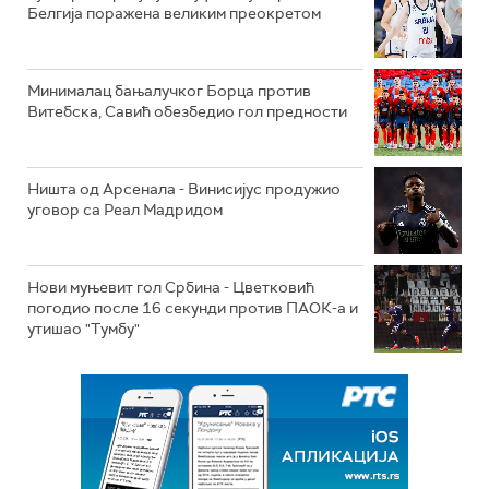
Белгија поражена великим преокретом
Минималац бањалучког Борца против
Витебска, Савић обезбедио гол предности
Ништа од Арсенала - Винисијус продужио
уговор са Реал Мадридом
Нови муњевит гол Србина - Цветковић
погодио после 16 секунди против ПАОК-а и
утишао "Тумбу"