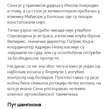
Сена је у приликом ударца у Имоли повредио
и главу, а са стазе је хеликоптером пребачен у
клинику Мађиоре у Болоњи, где су лекари
констатовали смрт.
Тачан узрок несреће никада није утврђен.
Спроведена је истрага, а власник клуба Френк
Вилијамс, технички директор Патрик Хед и
координатор Адријан Невеј касније су
завршили на суду, али су ослобођени оптужби
за безбедносне пропусте.
Ни данас се не зна због чега и како је један од
најбољих возача у Формули 1 изгубио
контролу над болидом. Претпоставке су да је
кобна била смањена ротација летве волана, на
шта је иначе Сена упозоравао челнике
елитног аутомобилског такмичења.
Пут шампиона