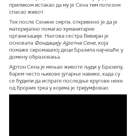
приликом истакао да му је Сена тим потезом
спасао живот.
Тек после Сенине смрти, откривено је да је
материјално помагао хуманитарне
организације. Његова сестра Вивијан је
основала
Фондацију Ајротна Сене
, која
помаже сиромашној деци Бразила најчешће у
домену образовања.
Ајртон Сена је мењао животе људи у Бразилу,
барем често њихове јутарње навике, када су
се будили да испрате последње кругове неке
од бројних трка у којима је тријумфовао.