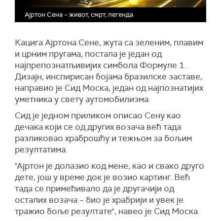
Ајртон Сена – живот, смрт, легенда
Кацига Ајртона Сене, жута са зеленим, плавим
и црним пругама, постала је један од
најпрепознатљивијих симбола Формуле 1.
Дизајн, инспирисан бојама бразилске заставе,
направио је Сид Моска, један од најпознатијих
уметника у свету аутомобилизма.
Сид је једном приликом описао Сену као
дечака који се од других возача већ тада
разликовао храброшћу и тежњом за бољим
резултатима.
"Ајртон је долазио код мене, као и свако друго
дете, још у време док је возио картинг. Већ
тада се примећивало да је другачији од
осталих возача – био је храбрији и увек је
тражио боље резултате", навео је Сид Моска.