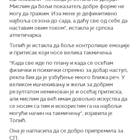
Мислим да бољи показатељ добре форме не
могу да тражим. Иза мене је дефинитивно
најбоља сезона до сада, а даћу све од себе да
наставим овим током", истакла је српска
атлетичарка.
Топић је истакла да боље контролише емоције
и притисак који носе велика такмичења.
"Када све иде по плану и када се осећам
физички и психички спремно за добар наступ,
рекла бих да је узбуђење много ближа реч. У
великом ишчекивању и жељи за добрим
резултатом неминован је и осећај притиска,
али мислим да већ имам довољно искуства да
се носим са тим и искористим га на најбољи
могући начин на такмичењу", изјавила је
Топић.
Она је нагласила да се добро припремила за
СП.