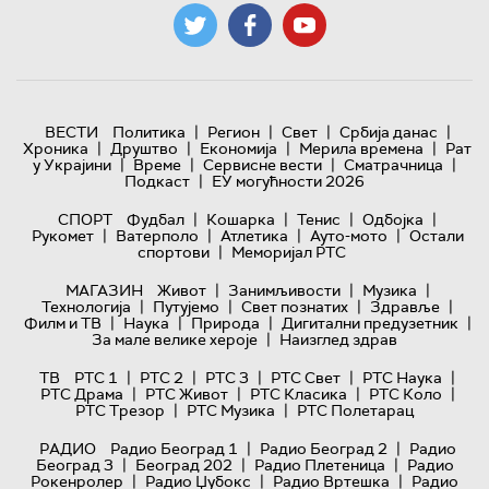
|
|
|
|
ВЕСТИ
Политика
Регион
Свет
Србија данас
|
|
|
|
Хроника
Друштво
Економија
Мерила времена
Рат
|
|
|
|
у Украјини
Време
Сервисне вести
Сматрачница
|
Подкаст
ЕУ могућности 2026
|
|
|
|
СПОРТ
Фудбал
Кошарка
Тенис
Одбојка
|
|
|
|
Рукомет
Ватерполо
Атлетика
Ауто-мото
Остали
|
спортови
Меморијал РТС
|
|
|
МАГАЗИН
Живот
Занимљивости
Музика
|
|
|
|
Технологијa
Путујемо
Свет познатих
Здравље
|
|
|
|
Филм и ТВ
Наука
Природа
Дигитални предузетник
|
За мале велике хероје
Наизглед здрав
|
|
|
|
|
ТВ
РТС 1
РТС 2
РТС 3
РТС Свет
РТС Наука
|
|
|
|
РТС Драма
РТС Живот
РТС Класика
РТС Коло
|
|
РТС Трезор
РТС Музика
РТС Полетарац
|
|
РАДИО
Радио Београд 1
Радио Београд 2
Радио
|
|
|
Београд 3
Београд 202
Радио Плетеница
Радио
|
|
|
Рокенролер
Радио Џубокс
Радио Вртешка
Радио