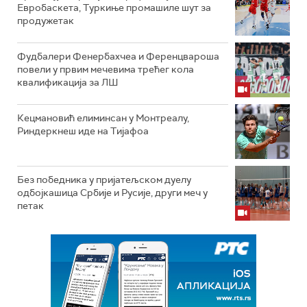
Евробаскета, Туркиње промашиле шут за
продужетак
Фудбалери Фенербахчеа и Ференцвароша
повели у првим мечевима трећег кола
квалификација за ЛШ
Кецмановић елиминсан у Монтреалу,
Риндеркнеш иде на Тијафоа
Без победника у пријатељском дуелу
одбојкашица Србије и Русије, други меч у
петак