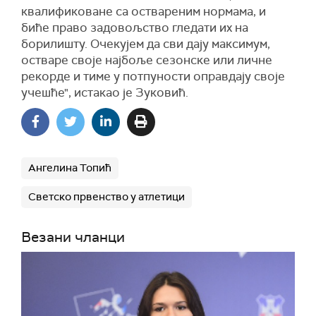
квалификоване са оствареним нормама, и
биће право задовољство гледати их на
борилишту. Очекујем да сви дају максимум,
остваре своје најбоље сезонске или личне
рекорде и тиме у потпуности оправдају своје
учешће", истакао је Зуковић.
Ангелина Топић
Светско првенство у атлетици
Везани чланци