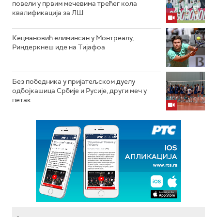
повели у првим мечевима трећег кола
квалификација за ЛШ
Кецмановић елиминсан у Монтреалу,
Риндеркнеш иде на Тијафоа
Без победника у пријатељском дуелу
одбојкашица Србије и Русије, други меч у
петак