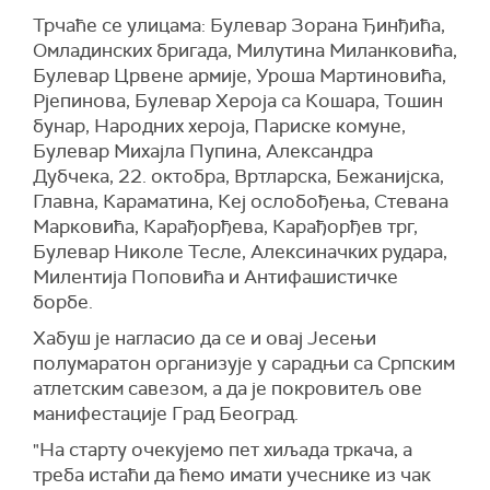
Трчаће се улицама: Булевар Зорана Ђинђића,
Омладинских бригада, Милутина Миланковића,
Булевар Црвене армије, Уроша Мартиновића,
Рјепинова, Булевар Хероја са Кошара, Тошин
бунар, Народних хероја, Париске комуне,
Булевар Михајла Пупина, Александра
Дубчека, 22. октобра, Вртларска, Бежанијска,
Главна, Караматина, Кеј ослобођења, Стевана
Марковића, Карађорђева, Карађорђев трг,
Булевар Николе Тесле, Алексиначких рудара,
Милентија Поповића и Антифашистичке
борбе.
Хабуш је нагласио да се и овај Јесењи
полумаратон организује у сарадњи са Српским
атлетским савезом, а да је покровитељ ове
манифестације Град Београд.
"На старту очекујемо пет хиљада тркача, а
треба истаћи да ћемо имати учеснике из чак