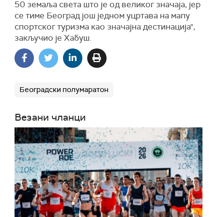
50 земаља света што је од великог значаја, јер
се тиме Београд још једном уцртава на мапу
спортског туризма као значајна дестинација",
закључио је Хабуш.
Београдски полумаратон
Везани чланци