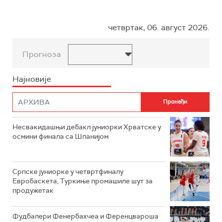
четвртак, 06. август 2026.
Прогноза
Најновије
Несвакидашњи дебакл јуниорки Хрватске у
осмини финала са Шпанијом
Српске јуниорке у четвртфиналу
Евробаскета, Туркиње промашиле шут за
продужетак
Фудбалери Фенербахчеа и Ференцвароша