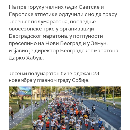
На препоруку челних људи Светске и
Европске атлетике одлучили смо да трасу
Јесењег полумаратона, последње
овосезонске трке у организацији
Београдског маратона, у потпуности
преселимо на Нови Београд и у Земун,
изјавио је директор Београдског маратона
Дарко Хабуш.
Јесењи полумаратон биће одржан 23.
новембра у главном граду Србије.