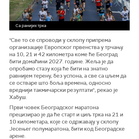
Са ранијих трка
"Све то се спроводи у склопу припрема
организације Европског првенства у трчању
на 10, 21 и 42 километра коме ће Београд
бити домаћини 2027. године. Жеља је да
опробамо стазу која ће бити на знатно
равнијем терену, без успона, а све са цљем да
се остваре што боља времена, односно
вреднији такмичарски резултати", рекао је
Хабуш.
Први човек Београдског маратона
прецизирао је да ће старт и циљ трка на 21 и
10 километара, које се одржавају у склопу
Јесењег полумаратона, бити код Београдске
арене.