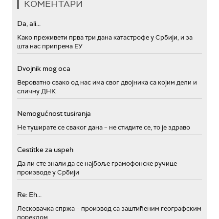
КОМЕНТАРИ
Da, ali...
Како преживети прва три дана катастрофе у Србији, и за
шта нас припрема ЕУ
Dvojnik mog oca
Вероватно свако од нас има свог двојника са којим дели и
сличну ДНК
Nemogućnost tusiranja
Не туширате се сваког дана – не стидите се, то је здраво
Cestitke za uspeh
Да ли сте знали да се најбоље грамофонске ручице
производе у Србији
Re: Eh...
Лесковачка спржа – производ са заштићеним географским
пореклом