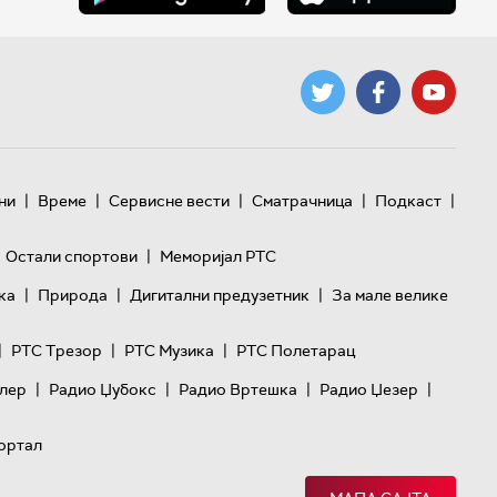
|
|
|
|
|
ни
Време
Сервисне вести
Сматрачница
Подкаст
|
Остали спортови
Меморијал РТС
|
|
|
ка
Природа
Дигитални предузетник
За мале велике
|
|
|
РТС Трезор
РТС Музика
РТС Полетарац
|
|
|
|
лер
Радио Џубокс
Радио Вртешка
Радио Џезер
ортал