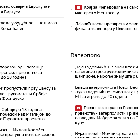
овео освајача Еврокупа и
Крај за Међедовића на сам
га Виртусу
мастерса у Монтреалу
лаже у будућност - потписао
Лајовић после преокрета у осм
 Холанђанин
финала челенџера у Лексингто
Ватерполо
поразом од Словеније
Дејан Удовичић: Не знам шта би
саветовао троструке олимпијск
вропско првенство за
шампионе, најбоље знају шта ра
 до 18 година
Бивши ватерполиста Новог Бео
" пропустили прву шансу за
Лука Гладовић поломио ногу, 
ле – рукометаши Србије
ЕП за играче до 20 година
д Француске
Реванш за пораз на Европс
 Србије до 18 година
првенству - ватерполисти Грчк
победом над Италијом до
савладали Мађаре за злато на 
е Европског првенства
купу
тизан – Милош Кос због
Вујасиновић: Момци су дали све
ке пропушта почетак сезоне