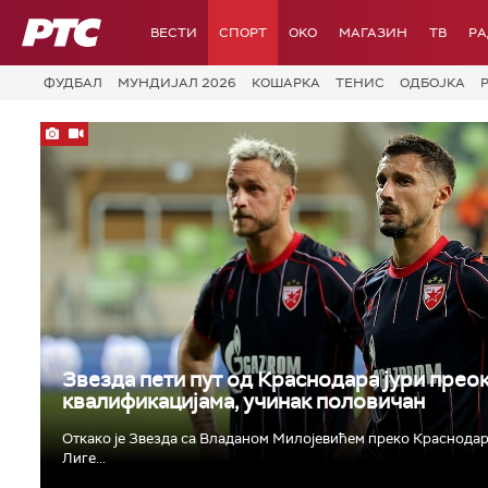
РТС
ВЕСТИ
СПОРТ
OKO
МАГАЗИН
ТВ
Р
ФУДБАЛ
МУНДИЈАЛ 2026
КОШАРКА
ТЕНИС
ОДБОЈКА
Звезда пети пут од Краснодара јури прео
квалификацијама, учинак половичан
Откако је Звезда са Владаном Милојевићем преко Краснодар
Лиге...