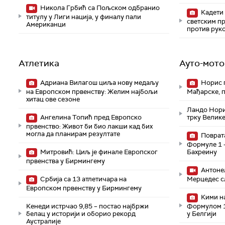
Никола Грбић са Пољском одбранио
Кадети 
титулу у Лиги нација, у финалу пали
светским п
Американци
против рук
Атлетика
Ауто-мото
Адриана Вилагош циља нову медаљу
Норис п
на Европском првенству: Желим најбољи
Мађарске, п
хитац ове сезоне
Ландо Нори
Ангелина Топић пред Европско
трку Велик
првенство: Живот би био лакши кад бих
могла да планирам резултате
Поврата
Формуле 1 -
Митровић: Циљ је финале Европског
Бахреину
првенства у Бирмингему
Aнтонел
Србија са 13 атлетичара на
Мерцедес с
Европском првенству у Бирмингему
Кими н
Кенеди истрчао 9,85 – постао најбржи
Формулом 1
белац у историји и оборио рекорд
у Белгији
Аустралије