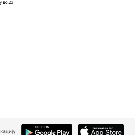
у до 23
кацију