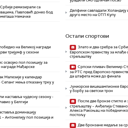
урадили смо одличан посао
Србије ремизирали са
Делфини савладали Холандију 
рвацима, Павловић донео бод
друго место на ОТП Купу
ометаша Немачке
Остали спортови
обедио на Великој награди
Злато и два сребра за Срби
рви тријумф у сезони
Европском првенству за млађе 
стрељаштву
с освојио пол позицију за
е награде Мађарске
Српски пливач Велимир Ст
за РТС пред Европско првенств
да штафета може до финала
к Малезије у календар
 Сепанг мења отказану трку у
Јуниорске вицешампионке Евро
у борбу за светски трон
и наставља чудесну сезону -
После две бронзе стигло и 
лавио у Белгији
стрељаштву – Анђелија Стевано
Алекса Ракоњац на победничк
аставља доминацију
постољу
 – Антонелију пол позиција и
Две бронзане медаље за ср