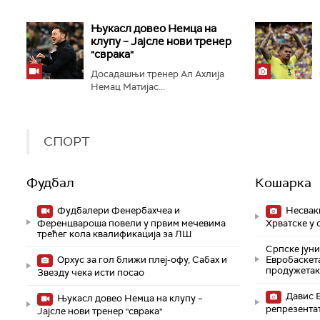
Њукасл довео Немца на
клупу – Јајсле нови тренер
"сврака"
Досадашњи тренер Ал Ахлија
Немац Матијас...
СПОРТ
Фудбал
Кошарка
Фудбалери Фенербахчеа и
Несвак
Ференцвароша повели у првим мечевима
Хрватске у
трећег кола квалификација за ЛШ
Српске јун
Орхус за гол ближи плеј-офу, Сабах и
Евробаскет
продужетак
Звезду чека исти посао
Давис 
Њукасл довео Немца на клупу –
репрезента
Јајсле нови тренер "сврака"