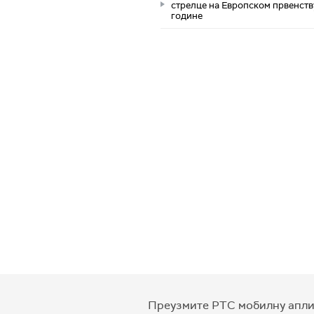
стрелце на Европском првенств
године
Преузмите РТС мобилну апли