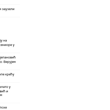
и заузели
ју на
сениоре у
јепановић
о: Верујем
пе крећу
злато у
вић и
ом
пске