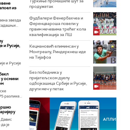
Туркиње промашиле шут за
рвене
продужетак
апоел из
Фудбалери Фенербахчеа и
вена звезда
Ференцвароша повели у
садашњи...
првим мечевима трећег кола
квалификација за ЛШ
лу
 и Русије,
Кецмановић елиминсан у
Монтреалу, Риндеркнеш иде
на Тијафоа
је и Русије
Без победника у
бакл
пријатељском дуелу
 у осмини
ом
одбојкашица Србије и Русије,
други меч у петак
ске
5 разлике...
вршио
аријеру
 Давис
да је