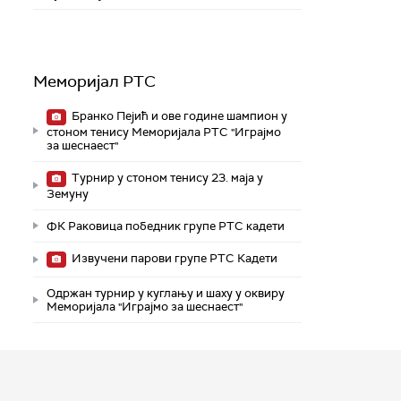
Меморијал РТС
Бранко Пејић и ове године шампион у
стоном тенису Меморијала РТС "Играјмо
за шеснаест"
Турнир у стоном тенису 23. маја у
Земуну
ФК Раковица победник групе РТС кадети
Извучени парови групе РТС Кадети
Одржан турнир у куглању и шаху у оквиру
Меморијала "Играјмо за шеснаест"