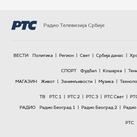
Радио Телевизија Србије
|
|
|
|
ВЕСТИ
Политика
Регион
Свет
Србија данас
Хр
|
|
СПОРТ
Фудбал
Кошарка
Тен
|
|
|
МАГАЗИН
Живот
Занимљивости
Музика
Техноло
|
|
|
|
ТВ
РТС 1
РТС 2
РТС 3
РТС Свет
РТ
|
|
РАДИО
Радио Београд 1
Радио Београд 2
Радио
РТС