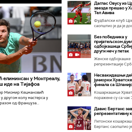
Даглас Овусу из Ц
звезде прешао у Х
Тел Авива
Фудбалски клуб Цр
саопштио је да је до
Без победника у
пријатељском дуе
одбојкашица Србије
други меч у петак
Женске одбојкашке
репрезентације Срби
одиграле...
Несвакидашњи де
 елиминсан у Монтреалу,
јуниорки Хрватске
 иде на Тијафоа
финала са Шпаниј
ер Миомир Кецмановић
Кошаркашице Хрват
 у другом колу мастерса у
поражене су са чак 7
азом од Француза...
Давис Бертанс за
репрезентативну к
Летонски кошаркаш
Бертанс саопштио је 
завршио...