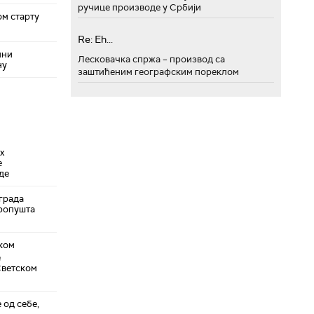
ручице производе у Србији
ом старту
Re: Eh...
ини
Лесковачка спржа – производ са
ну
заштићеним географским пореклом
х
е
де
града
пропушта
ком
е
Светском
 од себе,