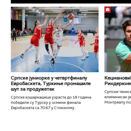
Српске јуниорке у четвртфиналу
Кецмановић
Евробаскета, Туркиње промашиле
Риндеркнеш
шут за продужетак
Српски тенис
елиминисан је
Српске кошаркашице узраста до 18 година
Монтреалу пор
победиле су Турску у осмини финала
Евробаскета са 70:67 у Стокхолму...