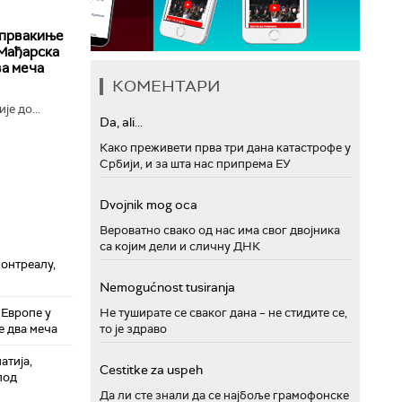
 првакиње
 Мађарска
ва меча
КОМЕНТАРИ
е до...
Da, ali...
Како преживети прва три дана катастрофе у
Србији, и за шта нас припрема ЕУ
Dvojnik mog oca
Вероватно свако од нас има свог двојника
са којим дели и сличну ДНК
онтреалу,
Nemogućnost tusiranja
Европе у
Не туширате се сваког дана – не стидите се,
е два меча
то је здраво
атија,
Cestitke za uspeh
под
Да ли сте знали да се најбоље грамофонске