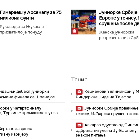
Гимараеш у Арсеналу за 75
Јуниорке Србије
милиона фунти
Европе у тенису,
срушена после д
Руководство Њукасла
прихватило је понуду...
Женска јуниорска
репрезентација Србиј
Тенис
идашњи дебакл јуниорки
Кецмановић елиминсан у М
 осмини финала са Шпанијом
Риндеркнеш иде на Тијафоа
иорке у четвртфиналу
Јуниорке Србије првакиње 
а, Туркиње промашиле шут за
тенису, Мађарска срушена посл
Алкараз одустао од Синсин
Бертанс завршио
одбрана титуле на Ју-Ес опену 
тивну каријеру
знаком питања