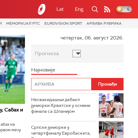
Lat
Eng
И
МЕМОРИЈАЛ РТС
EUROVISION SPORT
АРХИВА РУБРИКА
четвртак, 06. август 2026.
Прогноза
Најновије
Несвакидашњи дебакл
јуниорки Хрватске у осмини
у, Сабах и
финала са Шпанијом
абах на
Српске јуниорке у
првом мечу
четвртфиналу Евробаскета,