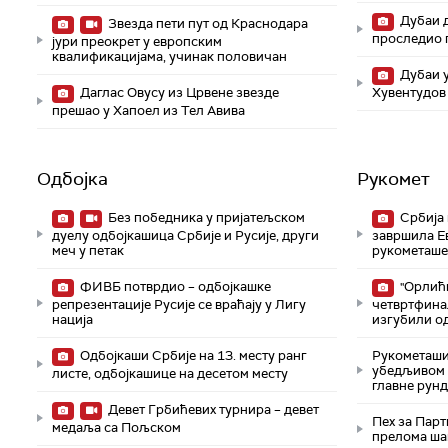
Дубаи д
Звезда пети пут од Краснодара
проследио 
јури преокрет у европским
квалификацијама, учинак половичан
Дубаи у
Даглас Овусу из Црвене звезде
Хувентудов
прешао у Хапоел из Тел Авива
Одбојка
Рукомет
Без победника у пријатељском
Србија 
дуелу одбојкашица Србије и Русије, други
завршила Е
меч у петак
рукометаше
ФИВБ потврдио – одбојкашке
"Орлићи
репрезентације Русије се враћају у Лигу
четвртфина
нација
изгубили о
Одбојкаши Србије на 13. месту ранг
Рукометаши
убедљивом 
листе, одбојкашице на десетом месту
главне рунд
Девет Грбићевих турнира – девет
Пех за Пар
медаља са Пољском
прелома ша