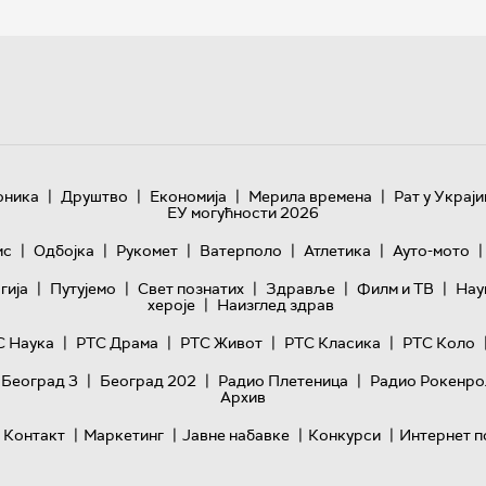
|
|
|
|
оника
Друштво
Економија
Мерила времена
Рат у Украји
ЕУ могућности 2026
|
|
|
|
|
|
ис
Одбојка
Рукомет
Ватерполо
Атлетика
Ауто-мото
|
|
|
|
|
гијa
Путујемо
Свет познатих
Здравље
Филм и ТВ
Нау
|
хероје
Наизглед здрав
|
|
|
|
С Наука
РТС Драма
РТС Живот
РТС Класика
РТС Коло
|
|
|
 Београд 3
Београд 202
Радио Плетеница
Радио Рокенро
Архив
|
|
|
|
Контакт
Маркетинг
Јавне набавке
Конкурси
Интернет п