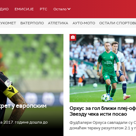
АДИО
ЕМИСИЈЕ
РТС
Остало
РУКОМЕТ
ВАТЕРПОЛО
АТЛЕТИКА
АУТО-МОТО
ОСТАЛИ СПОРТОВ
крет у европским
Орхус за гол ближи плеј-оф
Звезду чека исти посао
а 2017. године дошла до
Фудбалери Орхуса савладали су С
домаћем терену резултатом 2:1 у 
трећег кола квалификација...