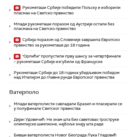
Рукометаши Србије победили Пољску и изборили
пласман на Светско првенство
Млади рукометаши поразом од Аустрије остали без
пласмана на Светско првенство
Србија поразом од Словеније завршила Европско
првенство за рукометаше до 18 година
"Орлићи" пропустили прву шансу за четвртфинале
– рукометаши Србије изгубили од Француске
Рукометаши Србије до 18 година убедљивом победом
над Италијом до главне рунде Европског првенства
Ватерполо
Млади ватерполисти савладали Бразил и пласирали се
у полуфинале Светског првенства
Дејан Удовичић: Не знам шта бих саветовао троструке
олимпијске шампионе, најбоље знају шта раде
Бивши ватерполиста Новог Београда Лука Гладовић