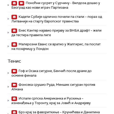
Поноћни сусрет у Сурчину - Вилдоза дошао у
Београд као нови играч Партизана
Кадети Србије одлично почели па стали – пораз од
Литваније на старту Европског првенства
Енес Кантер најавио пријаву за ВНБА драфт – жели
да тестира правила лиге
Малерозни Еванс се вратио у Жалгирис, па послат
на позајмицу у Лондон
Тенис
Гоф и Осака сигурне, Бенчић после драме до
осмине финала
Фонсека срушио Руда, Меншик сигуран против
Атмана
Испале српска Американка и Рускиња –
изненађења у Торонту, крај за Јовић и Андрејеву
Брз крај за фавориткиње – Крунићева и Данилина