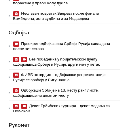
поражене у првом колу дубла
Неславан повратак Зверева после финала
Вимблдона, иста судбина и за Медведева
Одбојка
Преокрет одбојкашица Србије, Русија савладана
после пет сетова
Без победника у пријатељском дуелу
одбојкашица Србије и Русије, други меч у петак
ФИВБ потврдио – одбојкашке репрезентације
Русије се враћају у Лигу нација
Одбојкаши Србије на 13. месту ранг листе,
одбојкашице на десетом месту
Девет Грбићевих турнира – девет медаља са
Пољском
Рукомет