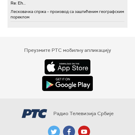
Re: Eh...
Лесковачка спржа – производ са заштићеним географским
пореклом
Преузмите РТС мобилну апликацију
Радио Телевизија Србије