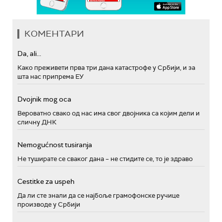
КОМЕНТАРИ
Da, ali...
Како преживети прва три дана катастрофе у Србији, и за
шта нас припрема ЕУ
Dvojnik mog oca
Вероватно свако од нас има свог двојника са којим дели и
сличну ДНК
Nemogućnost tusiranja
Не туширате се сваког дана – не стидите се, то је здраво
Cestitke za uspeh
Да ли сте знали да се најбоље грамофонске ручице
производе у Србији