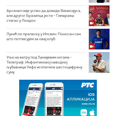
Арсенал није успео да доведе Винисијуса,
али другог Бразилца јесте – Гимараеш
стигао у Лондон
Лукић по преласку у Ипсвич: Поносан сам
што потписујем за овај клуб
Уље на ватру под Ђанијевим ногама -
Телеграф: Инфантиновој наводној
љубавници Уефа исплатила шестоцифрену
суму