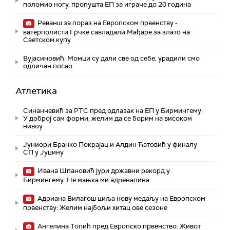
поломио ногу, пропушта ЕП за играче до 20 година
Реванш за пораз на Европском првенству -
ватерполисти Грчке савладали Мађаре за злато на
Светском купу
Вујасиновић: Момци су дали све од себе, урадили смо
одличан посао
Атлетика
Синанчевић за РТС пред одлазак на ЕП у Бирмингему:
У доброј сам форми, желим да се борим на високом
нивоу
Јуниори Бранко Покрајац и Алдин Ћатовић у финалу
СП у Јуџину
Ивана Шпановић јури државни рекорд у
Бирмингему: Не мањка ми адреналина
Адриана Вилагош циља нову медаљу на Европском
првенству: Желим најбољи хитац ове сезоне
Ангелина Топић пред Европско првенство: Живот