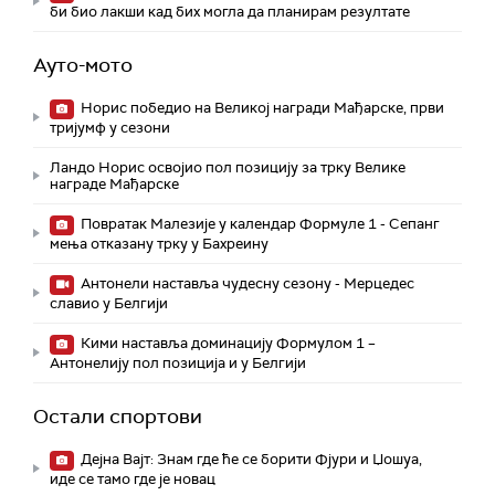
би био лакши кад бих могла да планирам резултате
Ауто-мото
Норис победио на Великој награди Мађарске, први
тријумф у сезони
Ландо Норис освојио пол позицију за трку Велике
награде Мађарске
Повратак Малезије у календар Формуле 1 - Сепанг
мења отказану трку у Бахреину
Aнтонели наставља чудесну сезону - Мерцедес
славио у Белгији
Кими наставља доминацију Формулом 1 –
Антонелију пол позиција и у Белгији
Остали спортови
Дејна Вајт: Знам где ће се борити Фјури и Џошуа,
иде се тамо где је новац