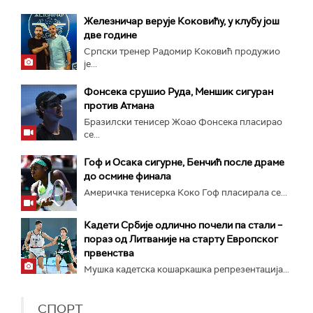
Железничар верује Коковићу, у клубу још
две године
Српски тренер Радомир Коковић продужио
је...
Фонсека срушио Руда, Меншик сигуран
против Атмана
Бразилски тенисер Жоао Фонсека пласирао
се...
Гоф и Осака сигурне, Бенчић после драме
до осмине финала
Америчка тенисерка Коко Гоф пласирала се...
Кадети Србије одлично почели па стали –
пораз од Литваније на старту Европског
првенства
Мушка кадетска кошаркашка репрезентација...
СПОРТ