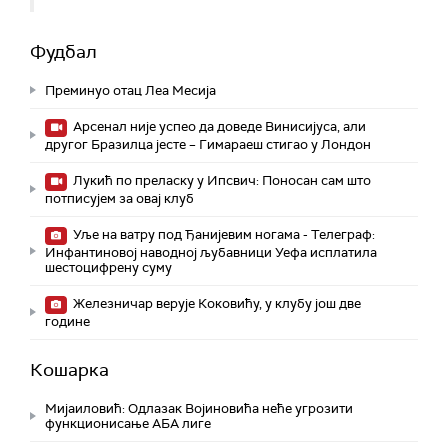
Фудбал
Преминуо отац Леа Месија
Арсенал није успео да доведе Винисијуса, али
другог Бразилца јесте – Гимараеш стигао у Лондон
Лукић по преласку у Ипсвич: Поносан сам што
потписујем за овај клуб
Уље на ватру под Ђанијевим ногама - Телеграф:
Инфантиновој наводној љубавници Уефа исплатила
шестоцифрену суму
Железничар верује Коковићу, у клубу још две
године
Кошарка
Мијаиловић: Одлазак Војиновића неће угрозити
функционисање АБА лиге