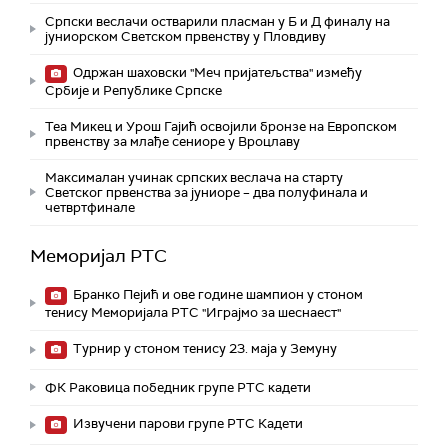
Српски веслачи остварили пласман у Б и Д финалу на
јуниорском Светском првенству у Пловдиву
Одржан шаховски "Меч пријатељства" између
Србије и Републике Српске
Теа Микец и Урош Гајић освојили бронзе на Европском
првенству за млађе сениоре у Вроцлаву
Максималан учинак српских веслача на старту
Светског првенства за јуниоре – два полуфинала и
четвртфинале
Меморијал РТС
Бранко Пејић и ове године шампион у стоном
тенису Меморијала РТС "Играјмо за шеснаест"
Турнир у стоном тенису 23. маја у Земуну
ФК Раковица победник групе РТС кадети
Извучени парови групе РТС Кадети