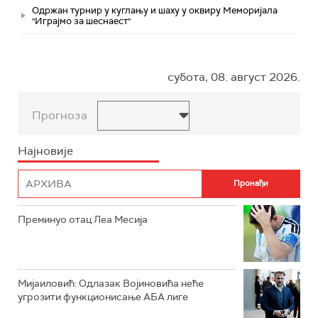
Одржан турнир у куглању и шаху у оквиру Меморијала
"Играјмо за шеснаест"
субота, 08. август 2026.
Прогноза
Најновије
Преминуо отац Леа Месија
Мијаиловић: Одлазак Војиновића неће
угрозити функционисање АБА лиге