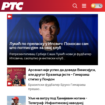
РТС
Лукић по преласку у Ипсвич: Поносан сам
што потписујем за овај клуб
Репрезентативац Србије Саша Лукић нови је фудбалер
Ипсвича, саопштио је енглески клуб...
Арсенал није успео да доведе Винисијуса,
али другог Бразилца јесте – Гимараеш
стигао у Лондон
Бразилски фудбалер Бруно Гимараеш
прешао...
Уље на ватру под Ђанијевим ногама -
Телеграф: Инфантиновој наводној