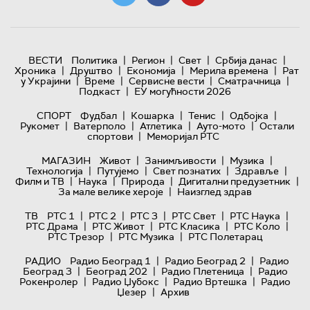
|
|
|
|
ВЕСТИ
Политика
Регион
Свет
Србија данас
|
|
|
|
Хроника
Друштво
Економија
Мерила времена
Рат
|
|
|
|
у Украјини
Време
Сервисне вести
Сматрачница
|
Подкаст
ЕУ могућности 2026
|
|
|
|
СПОРТ
Фудбал
Кошарка
Тенис
Одбојка
|
|
|
|
Рукомет
Ватерполо
Атлетика
Ауто-мото
Остали
|
спортови
Меморијал РТС
|
|
|
МАГАЗИН
Живот
Занимљивости
Музика
|
|
|
|
Технологијa
Путујемо
Свет познатих
Здравље
|
|
|
|
Филм и ТВ
Наука
Природа
Дигитални предузетник
|
За мале велике хероје
Наизглед здрав
|
|
|
|
|
ТВ
РТС 1
РТС 2
РТС 3
РТС Свет
РТС Наука
|
|
|
|
РТС Драма
РТС Живот
РТС Класика
РТС Коло
|
|
РТС Трезор
РТС Музика
РТС Полетарац
|
|
РАДИО
Радио Београд 1
Радио Београд 2
Радио
|
|
|
Београд 3
Београд 202
Радио Плетеница
Радио
|
|
|
Рокенролер
Радио Џубокс
Радио Вртешка
Радио
|
Џезер
Архив