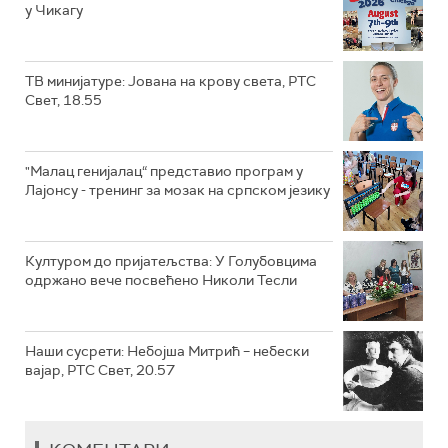
у Чикагу
ТВ минијатуре: Јована на крову света, РТС
Свет, 18.55
"Малац генијалац“ представио програм у
Лајонсу - тренинг за мозак на српском језику
Културом до пријатељства: У Голубовцима
одржано вече посвећено Николи Тесли
Наши сусрети: Небојша Митрић – небески
вајар, РТС Свет, 20.57