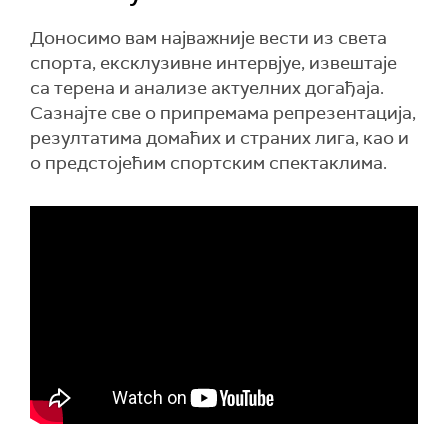
Доносимо вам најважније вести из света
спорта, ексклузивне интервјуе, извештаје
са терена и анализе актуелних догађаја.
Сазнајте све о припремама репрезентација,
резултатима домаћих и страних лига, као и
о предстојећим спортским спектаклима.