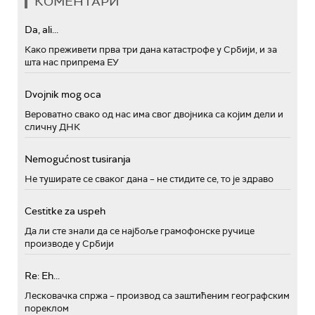
КОМЕНТАРИ
Da, ali...
Како преживети прва три дана катастрофе у Србији, и за
шта нас припрема ЕУ
Dvojnik mog oca
Вероватно свако од нас има свог двојника са којим дели и
сличну ДНК
Nemogućnost tusiranja
Не туширате се сваког дана – не стидите се, то је здраво
Cestitke za uspeh
Да ли сте знали да се најбоље грамофонске ручице
производе у Србији
Re: Eh...
Лесковачка спржа – производ са заштићеним географским
пореклом