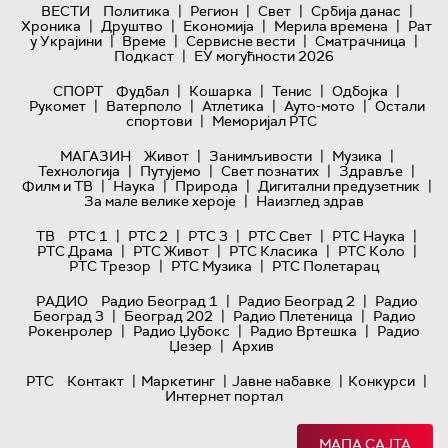
|
|
|
|
ВЕСТИ
Политика
Регион
Свет
Србија данас
|
|
|
|
Хроника
Друштво
Економија
Мерила времена
Рат
|
|
|
|
у Украјини
Време
Сервисне вести
Сматрачница
|
Подкаст
ЕУ могућности 2026
|
|
|
|
СПОРТ
Фудбал
Кошарка
Тенис
Одбојка
|
|
|
|
Рукомет
Ватерполо
Атлетика
Ауто-мото
Остали
|
спортови
Меморијал РТС
|
|
|
МАГАЗИН
Живот
Занимљивости
Музика
|
|
|
|
Технологијa
Путујемо
Свет познатих
Здравље
|
|
|
|
Филм и ТВ
Наука
Природа
Дигитални предузетник
|
За мале велике хероје
Наизглед здрав
|
|
|
|
|
ТВ
РТС 1
РТС 2
РТС 3
РТС Свет
РТС Наука
|
|
|
|
РТС Драма
РТС Живот
РТС Класика
РТС Коло
|
|
РТС Трезор
РТС Музика
РТС Полетарац
|
|
РАДИО
Радио Београд 1
Радио Београд 2
Радио
|
|
|
Београд 3
Београд 202
Радио Плетеница
Радио
|
|
|
Рокенролер
Радио Џубокс
Радио Вртешка
Радио
|
Џезер
Архив
|
|
|
|
РТС
Контакт
Маркетинг
Јавне набавке
Конкурси
Интернет портал
МАПА САЈТА