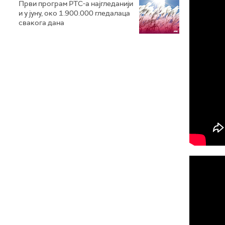
Први програм РТС-a најгледанији
и у јуну, око 1.900.000 гледалаца
свакога дана