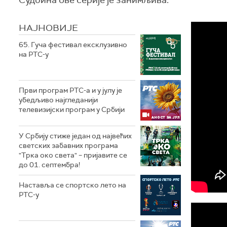
НАЈНОВИЈЕ
65. Гуча фестивал ексклузивно
на РТС-у
Први програм РТС-а и у јулу је
убедљиво најгледанији
телевизијски програм у Србији
У Србију стиже један од највећих
светских забавних програма
"Трка око света" – пријавите се
до 01. септембра!
Наставља се спортско лето на
РТС-у