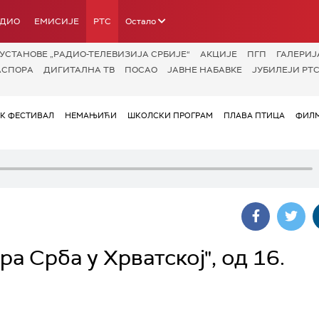
АДИО
ЕМИСИЈЕ
РТС
Остало
УСТАНОВЕ „РАДИО-ТЕЛЕВИЗИЈА СРБИЈЕ“
АКЦИЈЕ
ПГП
ГАЛЕРИЈ
АСПОРА
ДИГИТАЛНА ТВ
ПОСАО
ЈАВНЕ НАБАВКЕ
ЈУБИЛЕЈИ РТС
ОК ФЕСТИВАЛ
НЕМАЊИЋИ
ШКОЛСКИ ПРОГРАМ
ПЛАВА ПТИЦА
ФИЛМ
а Срба у Хрватској", од 16.