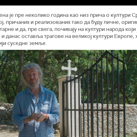
а је пре неколико година као низ прича о култури С
ј, причаних и реализованих тако да буду личне, ориги
арне и да, пре свега, почивају на култури народа који 
 и данас оставља трагове на великој култури Европе,
ији суседне земље.