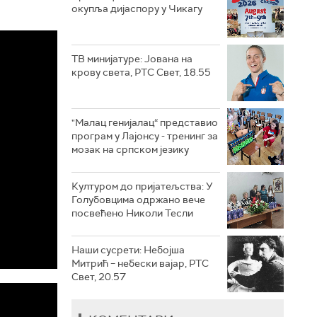
окупља дијаспору у Чикагу
ТВ минијатуре: Јована на
крову света, РТС Свет, 18.55
"Малац генијалац“ представио
програм у Лајонсу - тренинг за
мозак на српском језику
Културом до пријатељства: У
Голубовцима одржано вече
посвећено Николи Тесли
Наши сусрети: Небојша
Митрић – небески вајар, РТС
Свет, 20.57