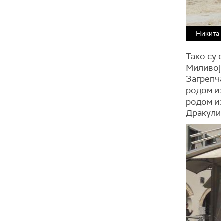
Никита 
Тако су 
Миливој
Загрепч
родом и
родом и
Дракулић