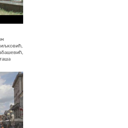
им
Миљковић,
Табашевић,
аташа