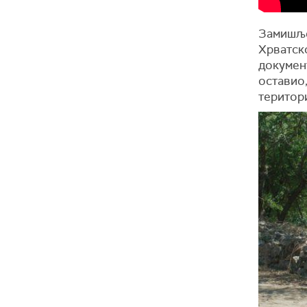
Замишљен
Хрватско
документ
оставио,
територ