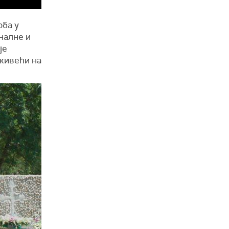
рба у
налне и
је
 живећи на