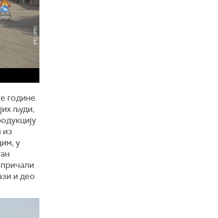
е године.
јих људи,
родукцију
 из
им, у
ган
 причали
ази и део