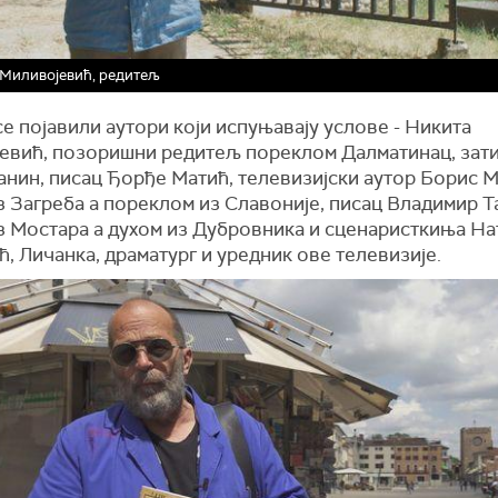
Миливојевић, редитељ
се појавили аутори који испуњавају услове - Никита
евић, позоришни редитељ пореклом Далматинац, зат
анин, писац Ђорђе Матић, телевизијски аутор Борис 
з Загреба а пореклом из Славоније, писац Владимир 
з Мостара а духом из Дубровника и сценаристкиња Н
, Личанка, драматург и уредник ове телевизије.