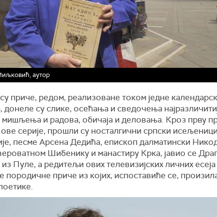
Миљковић, аутор
су приче, редом, реализоване током једне календарск
, донеле су слике, осећања и сведочења најразличити
 мишљења и радова, обичаја и деловања. Кроз прву п
 ове серије, прошли су носталгични српски исељеници
ије, песме Арсена Дедића, епископ далматински Никод
вероватном Шибенику и манастиру Крка, јавио се Дра
из Пуле, а редитељи ових телевизијских личних есеја
је породичне приче из којих, испоставиће се, произил
поетике.