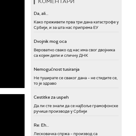
КОМЕНТАРИ
Da, ali...
Како преживети прва три дана катастрофе у
Србији, и за шта нас припрема ЕУ
Dvojnik mog oca
Вероватно свако од нас има свог двојника
са којим дели и сличну ДНК
Nemogućnost tusiranja
Не туширате се сваког дана – не стидите се,
то је здраво
Cestitke za uspeh
Да ли сте знали да се најбоље грамофонске
ручице производе у Србији
Re: Eh...
Лесковачка спржа – производ са