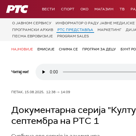
РТС
ВЕСТИ
СПОРТ
OKO
МАГАЗИН
ТВ
Р
О JАВНОМ СЕРВИСУ
ИНФОРМАТОР О РАДУ ЈАВНЕ МЕДИЈСКЕ 
ПРОГРАМСКИ АРХИВ
РТС ПРЕДСТАВЉА
МАРКЕТИНГ
ДИЈ
ПЕСМА ЕВРОВИЗИЈЕ
PROGRAM SALES
НАЈНОВИЈЕ
ЕМИСИЈЕ
СНИМА СЕ
ПРОГРАМ ЗА ДЕЦУ
БУНТ Р
Читај ми!
ПЕТАК, 15.08.2025, 12:38 -> 14:09
Документарна серија "Култур
септембра на РТС 1
Судбина ове серије је занимљива.