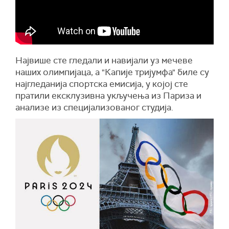
Највише сте гледали и навијали уз мечеве
наших олимпијаца, а "Капије тријумфа" биле су
најгледанија спортска емисија, у којој сте
пратили ексклузивна укључења из Париза и
анализе из специјализованог студија.