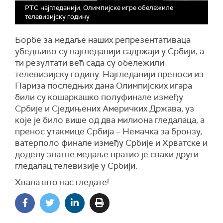
РТС најгледанији, Олимпијске игре обележиле
телевизијску годину
Борбе за медаље наших репрезентативаца
убедљиво су најгледанији садржаји у Србији, а
ти резултати већ сада су обележили
телевизијску годину. Најгледанији преноси из
Париза последњих дана Олимпијских игара
били су кошаркашко полуфинале између
Србије и Сједињених Америчких Држава, уз
које је било више од два милиона гледалаца, а
пренос утакмице Србија – Немачка за бронзу,
ватерполо финале између Србије и Хрватске и
доделу златне медаље пратио је сваки други
гледалац телевизије у Србији.
Хвала што нас гледате!