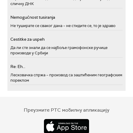
сличну ДНК
Nemogućnost tusiranja
Не туширате се сваког дана – не стидите се, то је здраво
Cestitke za uspeh
Да ли сте знали да се најбоље грамофонске ручице
производе у Србији
Re: Eh...
Лесковачка спржа – производ са заштићеним географским
пореклом
Преузмите РТС мобилну апликацију