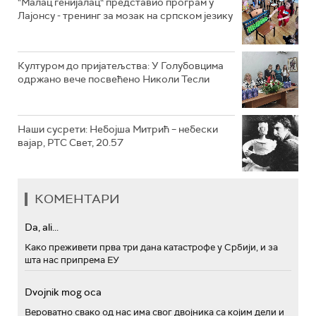
"Малац генијалац“ представио програм у
Лајонсу - тренинг за мозак на српском језику
Културом до пријатељства: У Голубовцима
одржано вече посвећено Николи Тесли
Наши сусрети: Небојша Митрић – небески
вајар, РТС Свет, 20.57
КОМЕНТАРИ
Da, ali...
Како преживети прва три дана катастрофе у Србији, и за
шта нас припрема ЕУ
Dvojnik mog oca
Вероватно свако од нас има свог двојника са којим дели и