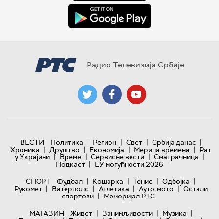
Радио Телевизија Србије
|
|
|
|
ВЕСТИ
Политика
Регион
Свет
Србија данас
|
|
|
|
Хроника
Друштво
Економија
Мерила времена
Рат
|
|
|
|
у Украјини
Време
Сервисне вести
Сматрачница
|
Подкаст
ЕУ могућности 2026
|
|
|
|
СПОРТ
Фудбал
Кошарка
Тенис
Одбојка
|
|
|
|
Рукомет
Ватерполо
Атлетика
Ауто-мото
Остали
|
спортови
Меморијал РТС
|
|
|
МАГАЗИН
Живот
Занимљивости
Музика