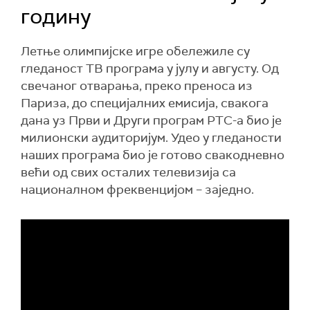
годину
Летње олимпијске игре обележиле су
гледаност ТВ програма у јулу и августу. Од
свечаног отварања, преко преноса из
Париза, до специјалних емисија, свакога
дана уз Први и Други програм РТС-а био је
милионски аудиторијум. Удео у гледаности
наших програма био је готово свакодневно
већи од свих осталих телевизија са
националном фреквенцијом – заједно.